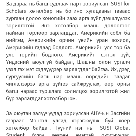
За дараа нь багш судлаач нарт зориулсан SUSI for
Scholars хөтөлбөр нь богино хугацааны таваас
зургаан долоо хоногийн заах арга зүйг дээшлүүлэх
зорилготой. Энэ хөтөлбөр маань долоогоос
найман төрлөөр зарлагддаг. Америкийн соёл ба
нийгэм, Америкийн орчин үеийн уран зохиол,
Америкийн гадаад бодлого. Америкийн улс төр ба
улс төрийн бодлого. Америкийн сэтгэл зүй,
Үндэсний аюулгүй байдал, Шашны олон ургалч
үзэл гэх мэт сэдвүүдээр зарлагддаг байгаа. Их, дээд
сургуулийн багш нар маань өөрсдийн заадаг
чиглэлээрээ арга зүйгээ сайжруулах, өөр орны
багш нараас туршлага солилцох зорилготой жил
бүр зарлагддаг хөтөлбөр юм.
За оюутан залуучуудад зориулсан АНУ-ын Засгийн
газраас Монгол улсад хэрэгжүүлж буй хоёр
хөтөлбөр байдаг. Түүний нэг нь SUSI Global
Student буюу зөвхөн эмэгтэй оюутнуудад