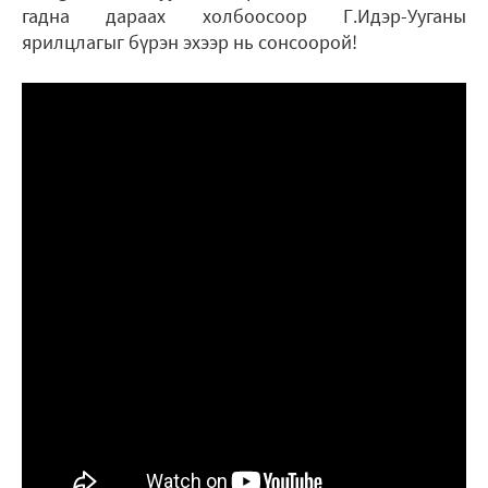
гадна дараах холбоосоор Г.Идэр-Ууганы
ярилцлагыг бүрэн эхээр нь сонсоорой!