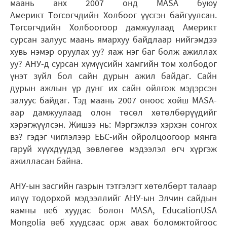
маань анх 2007 онд MASA буюу
Америкт Төгсөгчдийн Холбоог үүсгэн байгуулсан.
Төгсөгчдийн Холбоогоор дамжуулаад Америкт
сурсан залуус маань ямархуу байдлаар нийгэмдээ
хувь нэмэр оруулах уу? яаж нэг баг болж ажиллах
уу? АНУ-д сурсан хүмүүсийн хамгийн том холбодог
үнэт зүйл бол сайн дурын ажил байдаг. Сайн
дурын ажлын үр дүнг их сайн ойлгож мэдэрсэн
залуус байдаг. Тэд маань 2007 оноос хойш MASA-
аар дамжуулаад олон төсөл хөтөлбөрүүдийг
хэрэгжүүлсэн. Жишээ нь: Мэргэжлээ хэрхэн сонгох
вэ? гэдэг чиглэлээр ЕБС-ийн ойролцоогоор мянга
гаруй хүүхдүүдэд зөвлөгөө мэдээлэл өгч хүргэж
ажилласан байна.
АНУ-ын засгийн газрын тэтгэлэгт хөтөлбөрт талаар
илүү тодорхой мэдээллийг АНУ-ын Элчин сайдын
яамны веб хуудас болон MASA, EducationUSA
Mongolia веб хуудсаас орж авах боломжтойгоос