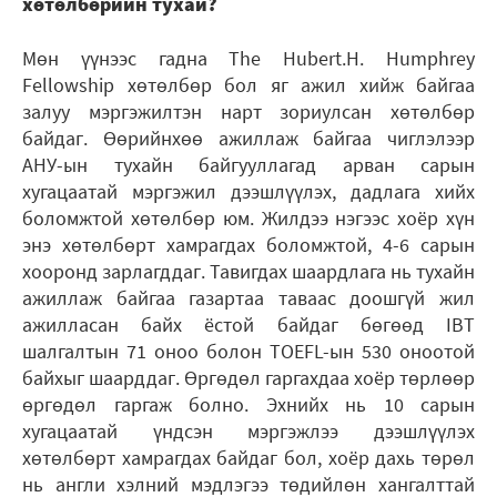
хөтөлбөрийн тухай?
Мөн үүнээс гадна The Hubert.H. Humphrey
Fellowship хөтөлбөр бол яг ажил хийж байгаа
залуу мэргэжилтэн нарт зориулсан хөтөлбөр
байдаг. Өөрийнхөө ажиллаж байгаа чиглэлээр
АНУ-ын тухайн байгууллагад арван сарын
хугацаатай мэргэжил дээшлүүлэх, дадлага хийх
боломжтой хөтөлбөр юм. Жилдээ нэгээс хоёр хүн
энэ хөтөлбөрт хамрагдах боломжтой, 4-6 сарын
хооронд зарлагддаг. Тавигдах шаардлага нь тухайн
ажиллаж байгаа газартаа таваас доошгүй жил
ажилласан байх ёстой байдаг бөгөөд IBT
шалгалтын 71 оноо болон TOEFL-ын 530 оноотой
байхыг шаарддаг. Өргөдөл гаргахдаа хоёр төрлөөр
өргөдөл гаргаж болно. Эхнийх нь 10 сарын
хугацаатай үндсэн мэргэжлээ дээшлүүлэх
хөтөлбөрт хамрагдах байдаг бол, хоёр дахь төрөл
нь англи хэлний мэдлэгээ төдийлөн хангалттай