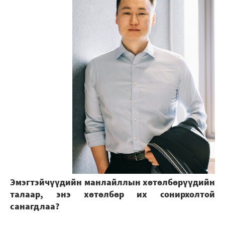
Эмэгтэйчүүдийн манлайллын хөтөлбөрүүдийн
талаар, энэ хөтөлбөр их сонирхолтой
санагдлаа?