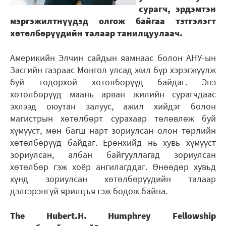
сурагч, эрдэмтэн
мэргэжилтнүүдэд олгож байгаа тэтгэлэгт
хөтөлбөрүүдийн талаар танилцуулаач.
Америкийн Элчин сайдын яамнаас болон АНУ-ын
Засгийн газраас Монгол улсад жил бүр хэрэгжүүлж
буй тодорхой хөтөлбөрүүд байдаг. Энэ
хөтөлбөрүүд маань арван жилийн сурагчдаас
эхлээд оюутан залуус, ажил хийдэг болон
магистрын хөтөлбөрт сурахаар төлөвлөж буй
хүмүүст, мөн багш нарт зориулсан олон төрлийн
хөтөлбөрүүд байдаг. Ерөнхийд нь хувь хүмүүст
зориулсан, албан байгууллагад зориулсан
хөтөлбөр гэж хоёр ангилагддаг. Өнөөдөр хувьд
хүнд зориулсан хөтөлбөрүүдийн талаар
дэлгэрэнгүй ярилцъя гэж бодож байна.
The Hubert.H. Humphrey Fellowship