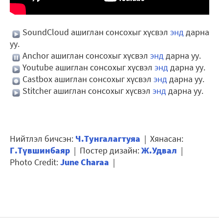
SoundCloud ашиглан сонсохыг хүсвэл
энд
дарна
уу.
Anchor ашиглан сонсохыг хүсвэл
энд
дарна уу.
Youtube ашиглан сонсохыг хүсвэл
энд
дарна уу.
Castbox ашиглан сонсохыг хүсвэл
энд
дарна уу.
Stitcher ашиглан сонсохыг хүсвэл
энд
дарна уу.
Нийтлэл бичсэн:
Ч.Тунгалагтуяа
| Хянасан:
Г.Түвшинбаяр
| Постер дизайн:
Ж.Удвал
|
Photo Credit:
June Charaa
|