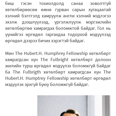
биш гэсэн тохиолдолд санаа зоволтгүй
хөтөлбөрөөсөө өмнө гурван сарын хугацаатай
хэлний бэлтгэлд хамруулж англи хэлний мэдлэгээ
эхэлж дээшлүүлээд, үргэлжлүүлж мэргэжлийн
хөтөлбөртөө хамрагдах боломжтой байдаг. Гол нь
үүнийгээ өргөдөл гаргахдаа тодорхой мэдүүлээд
өргөдөл дээрээ бичих хэрэгтэй байдаг.
Мөн The Hubert.H. Humphrey Fellowship хөтөлбөрт
хамрагдсан хүн The Fulbright хөтөлбөрт долоон
жилийн турш өргөдөл мэдүүлэх боломжгүй байдаг
ба The Fulbrigth хөтөлбөрт хамрагдсан хүн The
Hubert.H. Humptrey Fellowship хөтөлбөрт өргөдөл
мэдүүлэх эрхгүй буюу боломжгүй байдаг.