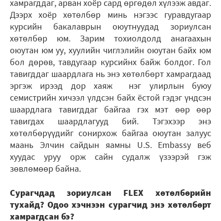
хамрагддаг, арван хоёр сард өргөдөл хүлээж авдаг.
Дээрх хоёр хөтөлбөр минь нэгээс гуравдугаар
курсийн бакалаврын оюутнуудад зориулсан
хөтөлбөр юм. Зарим тохиолдолд анагаахын
оюутан юм уу, хуулийн чиглэлийн оюутан байх юм
бол дөрөв, тавдугаар курсийнх байж болдог. Гол
тавигддаг шаардлага нь энэ хөтөлбөрт хамрагдаад
эргэж ирээд дор хаяж нэг улирлын буюу
семистрийн хичээл үлдсэн байх ёстой гэдэг үндсэн
шаардлага тавигддаг байгаа гэх мэт өөр өөр
тавигдах шаардлагууд бий. Тэгэхээр энэ
хөтөлбөрүүдийг сонирхож байгаа оюутан залуус
маань Элчин сайдын яамны U.S. Embassy веб
хуудас уруу орж сайн судалж үзээрэй гэж
зөвлөмөөр байна.
Сурагчдад зориулсан FLEX хөтөлбөрийн
тухайд? Одоо хэчнээн сурагчид энэ хөтөлбөрт
хамрагдсан бэ?