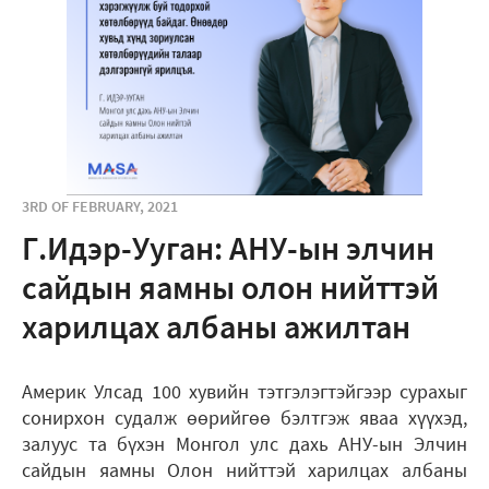
3RD OF FEBRUARY, 2021
Г.Идэр-Ууган: АНУ-ын элчин
сайдын яамны олон нийттэй
харилцах албаны ажилтан
Америк Улсад 100 хувийн тэтгэлэгтэйгээр сурахыг
сонирхон судалж өөрийгөө бэлтгэж яваа хүүхэд,
залуус та бүхэн Монгол улс дахь АНУ-ын Элчин
сайдын яамны Олон нийттэй харилцах албаны