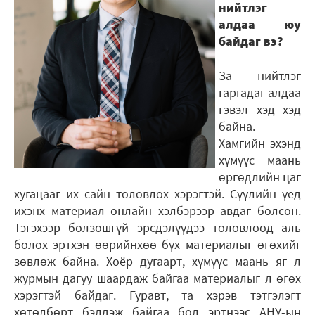
нийтлэг
алдаа юу
байдаг вэ?
За нийтлэг
гаргадаг алдаа
гэвэл хэд хэд
байна.
Хамгийн эхэнд
хүмүүс маань
өргөдлийн цаг
хугацааг их сайн төлөвлөх хэрэгтэй. Сүүлийн үед
ихэнх материал онлайн хэлбэрээр авдаг болсон.
Тэгэхээр болзошгүй эрсдэлүүдээ төлөвлөөд аль
болох эртхэн өөрийнхөө бүх материалыг өгөхийг
зөвлөж байна. Хоёр дугаарт, хүмүүс маань яг л
журмын дагуу шаардаж байгаа материалыг л өгөх
хэрэгтэй байдаг. Гуравт, та хэрэв тэтгэлэгт
хөтөлбөрт бэлдэж байгаа бол эртнээс АНУ-ын