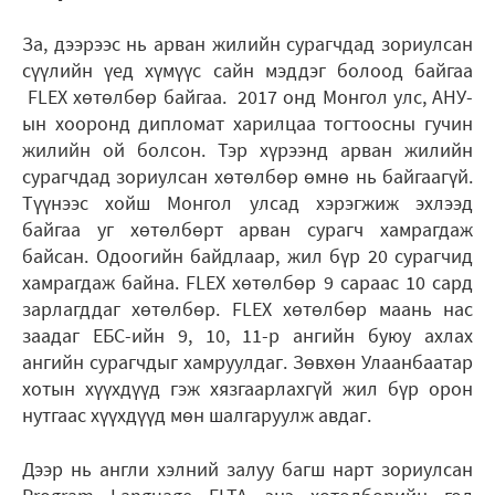
За, дээрээс нь арван жилийн сурагчдад зориулсан
сүүлийн үед хүмүүс сайн мэддэг болоод байгаа
FLEX хөтөлбөр байгаа. 2017 онд Монгол улс, АНУ-
ын хооронд дипломат харилцаа тогтоосны гучин
жилийн ой болсон. Тэр хүрээнд арван жилийн
сурагчдад зориулсан хөтөлбөр өмнө нь байгаагүй.
Түүнээс хойш Монгол улсад хэрэгжиж эхлээд
байгаа уг хөтөлбөрт арван сурагч хамрагдаж
байсан. Одоогийн байдлаар, жил бүр 20 сурагчид
хамрагдаж байна. FLEX хөтөлбөр 9 сараас 10 сард
зарлагддаг хөтөлбөр. FLEX хөтөлбөр маань нас
заадаг ЕБС-ийн 9, 10, 11-р ангийн буюу ахлах
ангийн сурагчдыг хамруулдаг. Зөвхөн Улаанбаатар
хотын хүүхдүүд гэж хязгаарлахгүй жил бүр орон
нутгаас хүүхдүүд мөн шалгаруулж авдаг.
Дээр нь англи хэлний залуу багш нарт зориулсан