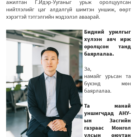
ажилтан Г.Идэр-Ууганыг урьж оролцуулсан
нийтлэлийг цаг алдалгүй шимтэн уншиж, өөрт
хэрэгтэй тэтгэлгийн мэдээлэл аваарай.
Бидний урилгыг
хүлээн авч ирж
оролцсон танд
баярлалаа.
За,
намайг урьсан та
бүхэнд мөн
баярлалаа.
Та манай
уншигчдад АНУ-
ын Засгийн
газраас Монгол
улсын оюутан