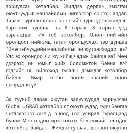
зориулсан хөтөлбөр. Жилдээ дөрвөн эмэгтэй
оюутнуудыг манлайллын чиглэлээр сонгож авдаг.
Таваас зургаан долоо хоногийн турш үргэлжилдэг.
Хэрэгжих хугацаа нь 6 сараас 8 сарын үед
зарлагддаг. Их гоё хөтөлбөр. Олон нийтийн
оролцоог нийгэмд татан оролцуулах, тэр дундаа
“Эмэгтэйчүүдийн манлайллыг чи юу гэж боддог вэ?
Улс эх орондоо чи юу хийж чадаж байгаа вэ? Мөн
дээрээс нь юмыг хийх боломжтой байна вэ?
гэдгийг нь ойлгоход тусалж дэмждэг хөтөлбөр
байдаг. Ямар нэгэн англи хэлний оноо
шаарддаггүй.
За түүний дараа оюутан залуучуудад зориулсан
Global UGRAD хөтөлбөр яг оюутнуудад сурч байгаа
чиглэлээрээ АНУ-д очоод нэг улирал суралцаад
буцаж Монголдоо ирж төгсөх боломжийг олгодог
хөтөлбөр байдаг. Жилдээ гурваас дөрвөн оюутан