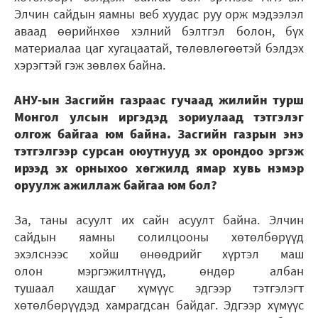
Элчин сайдын яамны веб хуудас руу орж мэдээлэл
аваад өөрийнхөө хэлний бэлтгэл болон, бүх
материалаа цаг хугацаатай, төлөвлөгөөтэй бэлдэх
хэрэгтэй гэж зөвлөх байна.
АНУ-ын Засгийн газраас гучаад жилийн турш
Монгол улсын иргэдэд зориулаад тэтгэлэг
олгож байгаа юм байна. Засгийн газрын энэ
тэтгэлгээр сурсан оюутнууд эх орондоо эргэж
ирээд эх орныхоо хөгжилд ямар хувь нэмэр
оруулж ажиллаж байгаа юм бол?
За, таны асуулт их сайн асуулт байна. Элчин
сайдын яамны солилцооны хөтөлбөрүүд
эхэлснээс хойш өнөөдрийг хүртэл маш
олон мэргэжилтнүүд, өндөр албан
тушаал хашдаг хүмүүс эдгээр тэтгэлэгт
хөтөлбөрүүдэд хамрагдсан байдаг. Эдгээр хүмүүс