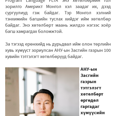
Program Language FLTA энэ хөтөлбөрийн гол
зорилго Америкт Монгол хэл заадаг их, дээд
сургуулиуд гэж байдаг. Тэр Монгол хэлний
тэнхимийн багшийн туслах хийдэг ийм хөтөлбөр
байдаг. Энэ хөтөлбөрт маань жилдээ нэгээс хоёр
багш хамрагдах боломжтой.
За тэгээд ерөнхийд нь дурьдвал ийм олон төрлийн
хувь хүмүүст зориулсан АНУ-ын Засгийн газрын 100
хувийн тэтгэлэгт хөтөлбөрүүд байдаг.
АНУ-ын
Засгийн
газрын
тэтгэлэгт
хөтөлбөрт
өргөдөл
гаргадаг
хүмүүсийн