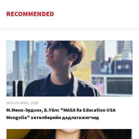
RECOMMENDED
26TH OF APRIL, 2025
М.Мөнх-Эрдэнэ, Б.Үйлс "MASA ба Education USA
Mongolia" хөтөлбөрийн дадлагажигчид