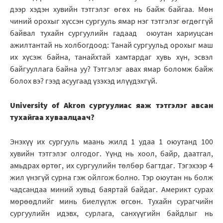
дээр хэдэн хувийн тэтгэлэг өгөх нь байж байгаа. Мөн
чиний орохыг хүссэн сургууль ямар нэг тэтгэлэг өгдөггүй
байвал тухайн сургуулийн гадаад оюутан хариуцсан
ажилтантай нь холбогдоод: Танай сургуульд орохыг маш
их хүсэж байна, танайхтай хамтардаг хувь хүн, эсвэл
байгууллага байна уу? Тэтгэлэг авах ямар боломж байж
болох вэ? гээд асуугаад үзэхэд илүүдэхгүй.
University of Akron сургуулиас яаж тэтгэлэг авсан
тухайгаа хуваалцаач?
Энэхүү их сургууль маань жилд 1 удаа 1 оюутанд 100
хувийн тэтгэлэг олгодог. Үүнд нь хоол, байр, даатгал,
амьдрах өртөг, их сургуулийн төлбөр багтдаг. Тэгэхээр 4
жил үнэгүй сурна гэж ойлгож болно. Тэр оюутан нь болж
чадсандаа миний хувьд баяртай байдаг. Америкт сурах
мөрөөдлийг минь биелүүлж өгсөн. Тухайн сурагчийн
сургуулийн идэвх, сурлага, санхүүгийн байдлыг нь