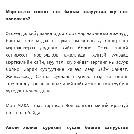
Мэргэжлээ сонгох гэж байгаа залуустаа юу гэж
зөвлөх вэ?
Эхлээд дэлхий дахинд одоогоор ямар нарийн мэргэжлүүд
байгааг олж мэдэх нь чухал юм болов уу. Сонирхсон
мэргэжлээрээ дадлага хийж болно. Эсвэл чиний
сонирхсон мэргэжлээр ажилладаг хүнтэй уулзаад
мэргэжлийн сайн, муу тал, юу хийдэг зэргийг нь асууж
болно. Зарим сургуулийн хичээл дээр байж байдаг.
Жишээлэхэд Сэтгэл судлалын үндэс гээд хичээлийг
товчлоод үзвэл, цаашдаа чиний хийх ажил энэ мөн үү биш
үү гэдэг нь харагдана.
Мөн MASA –гаас гаргасан Зөв сонголт миний ирээдүй
гэсэн тест байдаг.
Англи хэлийг сурахыг хүсэж байгаа залуустаа