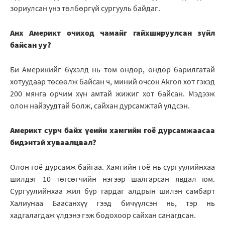
зориулсан үнэ төлбөргүй сургууль байдаг.
Анх Америкт очиход чамайг гайхшируулсан зүйл
байсан уу?
Би Америкийг бүхэлд нь том өндөр, өндөр барилгатай
хотуудаар төсөөлж байсан ч, миний очсон Akron хот гэхэд
200 мянга орчим хүн амтай жижиг хот байсан. Мэдээж
олон найзуудтай болж, сайхан дурсамжтай үлдсэн.
Америкт сурч байх үеийн хамгийн гоё дурсамжаасаа
бидэнтэй хуваалцвал?
Олон гоё дурсамж байгаа. Хамгийн гоё нь сургуулийнхаа
шилдэг 10 төгсөгчийн нэгээр шалгарсан явдал юм.
Сургуулийнхаа жил бүр гардаг алдрын шилэн самбарт
Халиунаа Баасанхүү гээд бичүүлсэн нь, тэр нь
хадгалагдаж үлдэнэ гэж бодохоор сайхан санагдсан.