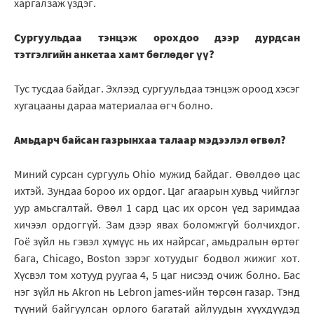
харгалзаж үздэг.
Сургуульдаа тэнцэж орохдоо дээр дурдсан
тэтгэлгийн анкетаа хамт бөглөдөг үү?
Тус тусдаа байдаг. Эхлээд сургуульдаа тэнцэж ороод хэсэг
хугацааны дараа материалаа өгч болно.
Амьдарч байсан газрынхаа талаар мэдээлэл өгвөл?
Миний сурсан сургууль Оhio мужид байдаг. Өвөлдөө цас
ихтэй. Зундаа бороо их ордог. Цаг агаарын хувьд чийглэг
уур амьсгалтай. Өвөл 1 сард цас их орсон үед заримдаа
хичээл ордоггүй. Зам дээр явах боломжгүй болчихдог.
Гоё зүйл нь гэвэл хүмүүс нь их найрсаг, амьдралын өртөг
бага, Chicago, Boston зэрэг хотуудыг бодвол жижиг хот.
Хүсвэл том хотууд руугаа 4, 5 цаг нисээд очиж болно. Бас
нэг зүйл нь Akron нь Lebron james-ийн төрсөн газар. Тэнд
түүний байгуулсан орлого багатай айлуудын хүүхдүүдэд