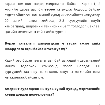
хардаг юм шиг надад мэдрэгддэг байсан. Харин 1, 2
жилийн дараагаас би өөрөө хэтрүүлж бодоод байсан
гэдгээ ойлгосон юм. Миний хувьд хичээлийнхээ хажуугаар
20 цагийн ажил хийгээд, 2-3 сургуулийн клубт
хамрагдаад, ширээний теннисний багт тоглодог байлаа.
Цагийн менежмент сайн хийж сурсан.
Бүрэн тэтгэлэгт хамрагдсан ч гэсэн ажил хийх
шаардлага гарч байсан гэсэн үг үү?
Хэдийгээр бүрэн тэтгэлэг авч байгаа хэдий ч хэрэглээний
мөнгө тодорхой хэмжээнд хэрэг болдог. Би
сургуулийнхаа оюутны хотхоны оюутны хөгжлийн төвд
нь ажиллаж байсан юм.
Америкт суралцсан нь хувь хүний хувьд, мэргэжлийн
хувьд хэрхэн нөлөөлсөн вэ?