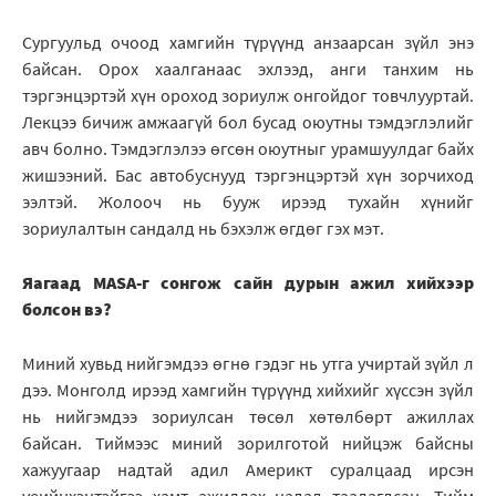
Сургуульд очоод хамгийн түрүүнд анзаарсан зүйл энэ
байсан. Орох хаалганаас эхлээд, анги танхим нь
тэргэнцэртэй хүн ороход зориулж онгойдог товчлууртай.
Лекцээ бичиж амжаагүй бол бусад оюутны тэмдэглэлийг
авч болно. Тэмдэглэлээ өгсөн оюутныг урамшуулдаг байх
жишээний. Бас автобуснууд тэргэнцэртэй хүн зорчиход
ээлтэй. Жолооч нь бууж ирээд тухайн хүнийг
зориулалтын сандалд нь бэхэлж өгдөг гэх мэт.
Яагаад MASA-г сонгож сайн дурын ажил хийхээр
болсон вэ?
Миний хувьд нийгэмдээ өгнө гэдэг нь утга учиртай зүйл л
дээ. Монголд ирээд хамгийн түрүүнд хийхийг хүссэн зүйл
нь нийгэмдээ зориулсан төсөл хөтөлбөрт ажиллах
байсан. Тиймээс миний зорилготой нийцэж байсны
хажуугаар надтай адил Америкт суралцаад ирсэн