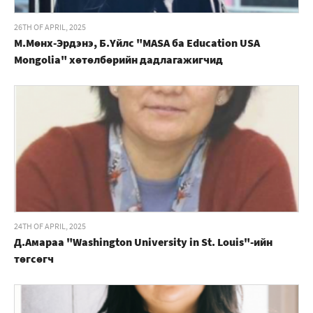
26TH OF APRIL, 2025
М.Мөнх-Эрдэнэ, Б.Үйлс "MASA ба Education USA
Mongolia" хөтөлбөрийн дадлагажигчид
24TH OF APRIL, 2025
Д.Амараа "Washington University in St. Louis"-ийн
төгсөгч