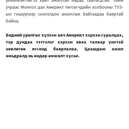
үеийнхэнтэйгээ хамт ажиллах надад таалагдсан. Тийм
учраас Монгол дах Америкт төгсөгчдийн холбооны ТУЗ-
ын гишүүнээр сонгогдон ажиллаж байгаадаа баяртай
байна.
Бидний урилгыг хүлээн авч Америкт хэрхэн суралцах,
тэр дундаа тэтгэлэг хэрхэн авах талаар үнэтэй
зөвлөгөө өгсөнд баярлалаа. Цаашдын ажил
амьдралд нь өндөр амжилт хүсье.