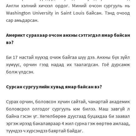
Англи хэлний хичээл ордог. Миний очсон сургууль нь
Washington University in Saint Louis байсан. Тэнд очоод
сар амьдарсан.
Америкт сурахаар очсон анхны сэтгэгдэл ямар байсан
вэ?
Би 17 настай хүүхэд очиж байгаа шүү дээ. Анхны бүх зүйл
хүмүүс, орчин гээд надад их таалагдсан. Гоё дурсамж
болж үлдсэн.
Сурсан сургуулийн хувьд ямар байсан вэ?
Сурах орчин, боловсон хүчин сайтай, чанартай академик
боловсрол олгодог сургууль юм билээ. Маш завгүй л
байна гэсэн үг. Хөтөлбөрөө дуусгаад буцахдаа би заавал
эргэж ирээд бакалавраар 4 жил сурна гэж өөртөө амлаад,
түүндээ ч хүрсэндээ баяртай байдаг.