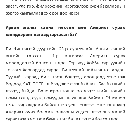
засаг, улс төр, философийн мэргэжлээр сурч бакалаврын
зэргээ хамгаалаад эх орондоо ирсэн.
Арван жилээ хаана төгссөн мөн Америкт сурах
шийдвэрийг яагаад гаргасан бэ?
Би Чингэлтэй дүүргийн 23-р сургуулийн Англи хэлний
ангийг төгссөн. 11-р ангиасаа Америкт сурах
мөрөөдөлтэй болсон л доо. Тэр үед Хобби сургуулийн
төгсөгч Харвардад сурдаг Билгүүний нийтлэл их гардаг.
Түүнийг хараад би ч гэсэн бэлдээд оролцоод үзье гэж
бодоод SAT, TOEFL-д бэлдэж эхэлж байлаа. Бас багшийн
дээдэд байдаг Боловсрол зөвлөгөө мэдээллийн төвийн
номын санд сууж, номуудыг нь уншдаг байсан. Education
USA гээд академи байсан тэр үед. Тэндээс тэтгэлэг аваад
Америкт очих боломж олдсоны үндсэн дээр энэ миний
сурах газар мөн юм байна гэж бат итгэлтэй болсон доо.