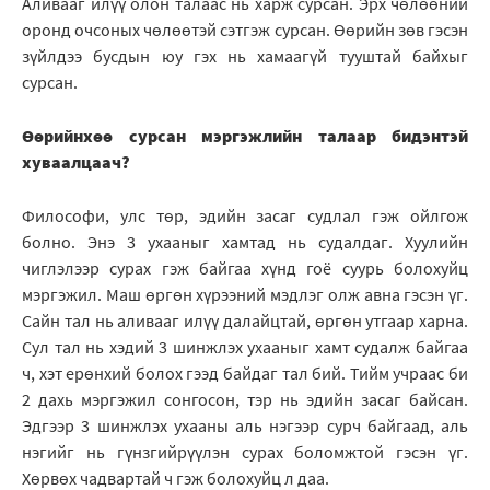
Аливааг илүү олон талаас нь харж сурсан. Эрх чөлөөний
оронд очсоных чөлөөтэй сэтгэж сурсан. Өөрийн зөв гэсэн
зүйлдээ бусдын юу гэх нь хамаагүй тууштай байхыг
сурсан.
Өөрийнхөө сурсан мэргэжлийн талаар бидэнтэй
хуваалцаач?
Философи, улс төр, эдийн засаг судлал гэж ойлгож
болно. Энэ 3 ухааныг хамтад нь судалдаг. Хуулийн
чиглэлээр сурах гэж байгаа хүнд гоё суурь болохуйц
мэргэжил. Маш өргөн хүрээний мэдлэг олж авна гэсэн үг.
Сайн тал нь аливааг илүү далайцтай, өргөн утгаар харна.
Сул тал нь хэдий 3 шинжлэх ухааныг хамт судалж байгаа
ч, хэт ерөнхий болох гээд байдаг тал бий. Тийм учраас би
2 дахь мэргэжил сонгосон, тэр нь эдийн засаг байсан.
Эдгээр 3 шинжлэх ухааны аль нэгээр сурч байгаад, аль
нэгийг нь гүнзгийрүүлэн сурах боломжтой гэсэн үг.
Хөрвөх чадвартай ч гэж болохуйц л даа.