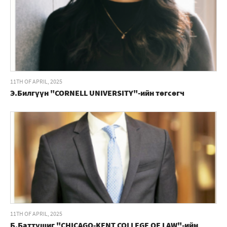
11TH OF APRIL, 2025
Э.Билгүүн "CORNELL UNIVERSITY"-ийн төгсөгч
11TH OF APRIL, 2025
Б.Баттүшиг "CHICAGO-KENT COLLEGE OF LAW"-ийн