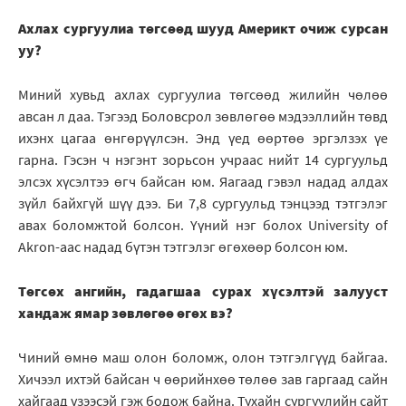
Ахлах сургуулиа төгсөөд шууд Америкт очиж сурсан
уу?
Миний хувьд ахлах сургуулиа төгсөөд жилийн чөлөө
авсан л даа. Тэгээд Боловсрол зөвлөгөө мэдээллийн төвд
ихэнх цагаа өнгөрүүлсэн. Энд үед өөртөө эргэлзэх үе
гарна. Гэсэн ч нэгэнт зорьсон учраас нийт 14 сургуульд
элсэх хүсэлтээ өгч байсан юм. Яагаад гэвэл надад алдах
зүйл байхгүй шүү дээ. Би 7,8 сургуульд тэнцээд тэтгэлэг
авах боломжтой болсон. Үүний нэг болох University of
Akron-аас надад бүтэн тэтгэлэг өгөхөөр болсон юм.
Төгсөх ангийн, гадагшаа сурах хүсэлтэй залууст
хандаж ямар зөвлөгөө өгөх вэ?
Чиний өмнө маш олон боломж, олон тэтгэлгүүд байгаа.
Хичээл ихтэй байсан ч өөрийнхөө төлөө зав гаргаад сайн
хайгаад үзээсэй гэж бодож байна. Тухайн сургуулийн сайт