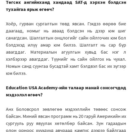
Төгсөх ангийнханд хандаад SAT-д хэрхэн бэлдсэн
тухайгаа ярьж өгөөч?
Хоёр, гурван сургалтын төвд явсан. Гэхдээ өөрөө бие
даагаад, номыг нь аваад бэлдсэн нь дээр юм шиг
санагдсан. Шалгалтын онцлогийг сайн ойлгочих юм бол
бэлдэхэд илүү амар юм билээ. Шалгалт нь сар бүр
авагддаг. Материалын агуулгын хувьд бас нэг л
хэлбэрээр авагддаг. Түүнийг нь сайн ойлгох нь чухал.
Номын санд суунгаа бусадтай хамт бэлдвэл бас их зүгээр
юм билээ.
Education USA Academy-ийн талаар манай сонсогчдод
мэдээлэл өгөөч?
Анх Боловсрол зөвлөгөө мэдээллийн төвөөс сонсож
байсан. Миний явсан программ нь 20 гаруй Америкийн их
сургууль руу явуулах хөтөлбөр байсан. Зун гадаадын
олон орноос хүүхдүүд авчраад кампус дээрээ байлгаад