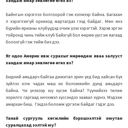
хандаж ямар зөвлөгөө өгөх вэ?
Байнгын хэрэглээ болгоорой гэж хэлмээр байна. Багахан
л хэрэглэхгүй орхиход мартагдах гээд байдаг. Мөн янз
бүрийн ярианы клубүүдэд очиж үзэх хэрэгтэй. Хэрэв эргэн
тойронд чинь тийм клуб байхгүй бол өөрөө үүсгэж яагаад
болохгүй гэж тийм биз дээ.
Яг одоо Америк явж сурахыг мөрөөдөж яваа залууст
хандаж ямар зөвлөгөө өгөх вэ?
Бидний амьдарч байгаа дижитал эрин үед бид хайсан бүх
зүйлээ олж чадах маш их боломжийн дунд амьдарч
байна. Чи үнэхээр юу хүсэж байна? Түүнийхээ төлөө
зорилго гаргаад хичээвэл хүссэндээ заавал хүрнэ. Мэдээж
амархан биш. Гэхдээ боломж үргэлж байдаг гэдэг дээ.
Танай сургууль хөгжлийн бэрхшээлтэй оюутан
суралцахад ээлтэй юу?