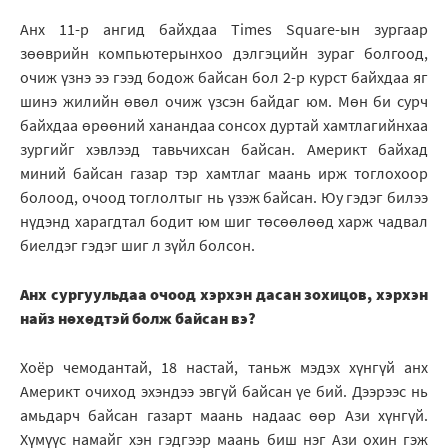
Анх 11-р ангид байхдаа Times Square-ын зургаар
зөөврийн компьютерынхоо дэлгэцийн зураг болгоод,
очиж үзнэ ээ гээд бодож байсан бол 2-р курст байхдаа яг
шинэ жилийн өвөл очиж үзсэн байдаг юм. Мөн би сурч
байхдаа өрөөний ханандаа сонсох дуртай хамтлагийнхаа
зургийг хэвлээд тавьчихсан байсан. Америкт байхад
миний байсан газар тэр хамтлаг маань ирж тоглохоор
болоод, очоод тоглолтыг нь үзэж байсан. Юу гэдэг билээ
нүдэнд харагдтал бодит юм шиг төсөөлөөд харж чадвал
биелдэг гэдэг шиг л зүйл болсон.
Анх сургуульдаа очоод хэрхэн дасан зохицов, хэрхэн
найз нөхөдтэй болж байсан вэ?
Хоёр чемодантай, 18 настай, таньж мэдэх хүнгүй анх
Америкт очиход эхэндээ эвгүй байсан үе бий. Дээрээс нь
амьдарч байсан газарт маань надаас өөр Ази хүнгүй.
Хүмүүс намайг хэн гэдгээр маань биш нэг Ази охин гэж