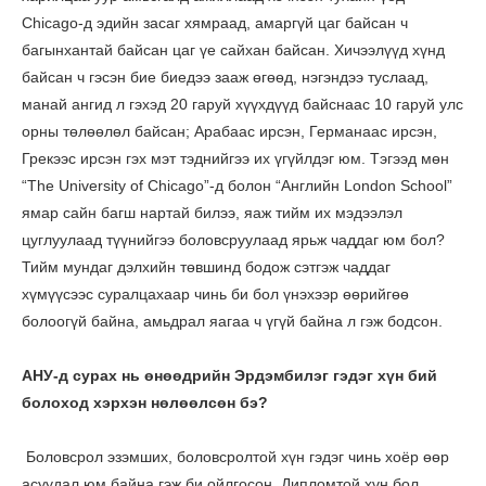
Chicago-д эдийн засаг хямраад, амаргүй цаг байсан ч
багынхантай байсан цаг үе сайхан байсан. Хичээлүүд хүнд
байсан ч гэсэн бие биедээ зааж өгөөд, нэгэндээ туслаад,
манай ангид л гэхэд 20 гаруй хүүхдүүд байснаас 10 гаруй улс
орны төлөөлөл байсан; Арабаас ирсэн, Германаас ирсэн,
Грекээс ирсэн гэх мэт тэднийгээ их үгүйлдэг юм. Тэгээд мөн
“The University of Chicago”-д болон “Английн London School”
ямар сайн багш нартай билээ, яаж тийм их мэдээлэл
цуглуулаад түүнийгээ боловсруулаад ярьж чаддаг юм бол?
Тийм мундаг дэлхийн төвшинд бодож сэтгэж чаддаг
хүмүүсээс суралцахаар чинь би бол үнэхээр өөрийгөө
болоогүй байна, амьдрал яагаа ч үгүй байна л гэж бодсон.
АНУ-д сурах нь өнөөдрийн Эрдэмбилэг гэдэг хүн бий
болоход хэрхэн нөлөөлсөн бэ?
Боловсрол эзэмших, боловсролтой хүн гэдэг чинь хоёр өөр
асуудал юм байна гэж би ойлгосон. Дипломтой хүн бол