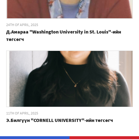
24TH OF APRIL, 2025
Д.Амараа "Washington University in St. Louis"-ийн
төгсөгч
11TH OF APRIL, 2025
Э.Билгүүн "CORNELL UNIVERSITY"-ийн төгсөгч