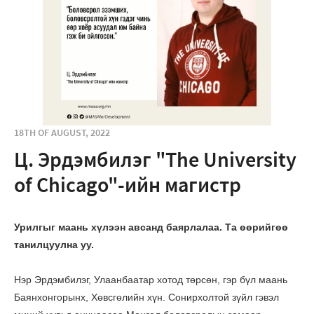
18TH OF AUGUST, 2022
Ц. Эрдэмбилэг "The University
of Chicago"-ийн магистр
Урилгыг маань хүлээн авсанд баярлалаа. Та өөрийгөө
танилцуулна уу.
Нэр Эрдэмбилэг, Улаанбаатар хотод төрсөн, гэр бүл маань
Баянхонгорынх, Хөвсгөлийн хүн. Сонирхолтой зүйл гэвэл