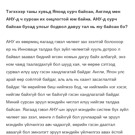
Тэгэхээр таны хувьд Японд сурч байсан, Англид мөн
АНУ-д ч сурсан их онцлогтой юм байна. АНУ-д сурч
байсан бусад улсыг бодвол давуу тал нь юу байсан бэ?
АНУ их өвөрмөц яагаад гэвэл чөлөөт зах зээлтэй болохоор
ер нь Инноваци талдаа бүх зүйл чөлөөтэй хууль дотроо л
байвал заавал бидний өгсөн номын дагуу байх албагүй, энэ
ном чамд таалагдахгүй бол шууд хая, чи өөрөө сэтгээд
сурвал илүү шүү гэсэн хандлагатай байдаг. Англи, Япон улс
арай өөр соёлтой байдаг, аль аль нь хаант засаглалтай
байдаг. Чи өөрийгөө биш нийгмээ бод, чи нийгмийн нэг хэсэг,
нийгэм байхгүй бол чи байхгүй гэсэн хандлагатай байдаг.
Миний сурсан эрүүл мэндийн чиглэл илүү нийгэм талдаа
байсан. Яагаад гэвэл АНУ-ын эрүүл мэндийн систем бүх зүйл
чөлөөт зах зээл, мөнгө л байхгүй бол уучлаарай чи эрүүл
мэндийн үйлчилгээ авч чадахгүй, өөрийн гэсэн даатгал
аваагүй бол эмнэлэгт эрүүл мэндийн үйлчилгээ авах ёстой