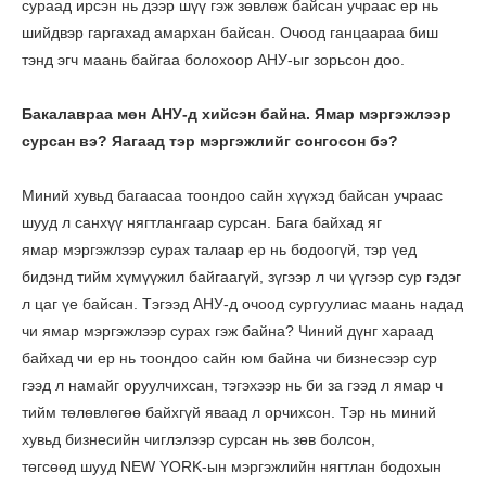
сураад ирсэн нь дээр шүү гэж зөвлөж байсан учраас ер нь
шийдвэр гаргахад амархан байсан. Очоод ганцаараа биш
тэнд эгч маань байгаа болохоор АНУ-ыг зорьсон доо.
Бакалавраа мөн АНУ-д хийсэн байна. Ямар мэргэжлээр
сурсан вэ? Яагаад тэр мэргэжлийг сонгосон бэ?
Миний хувьд багаасаа тоондоо сайн хүүхэд байсан учраас
шууд л санхүү нягтлангаар сурсан. Бага байхад яг
ямар мэргэжлээр сурах талаар ер нь бодоогүй, тэр үед
бидэнд тийм хүмүүжил байгаагүй, зүгээр л чи үүгээр сур гэдэг
л цаг үе байсан. Тэгээд АНУ-д очоод сургуулиас маань надад
чи ямар мэргэжлээр сурах гэж байна? Чиний дүнг хараад
байхад чи ер нь тоондоо сайн юм байна чи бизнесээр сур
гээд л намайг оруулчихсан, тэгэхээр нь би за гээд л ямар ч
тийм төлөвлөгөө байхгүй яваад л орчихсон. Тэр нь миний
хувьд бизнесийн чиглэлээр сурсан нь зөв болсон,
төгсөөд шууд NEW YORK-ын мэргэжлийн нягтлан бодохын