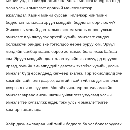
Миний үндсэн хийдэг ажил бол Social Medical Mongolia гээд
олон улсын эмнэлэгт ерөнхий менежментээр
ажилладаг. Харин миний сурсан чиглэлээр нийгмийн
бодлогын талаасаа эрүүл мэндийн бодлогыг өөрчлөх үү?
Жишээ нь манай даатгалын систем маань өөрөө улсын
эмнэлэгт л үйлчлүүлэх эрхтэй хувийн эмнэлэгт хандах
боломжгүй байдаг, энэ тогтолцоо өөрөө буруу юм. Эрүүл
мэндийн салбар маань өөрөө хөгжихөө больчихож байгаа
юм. Эрүүл мэндийн даатгалаа хувийн хэвшлүүдэд оруулж
ирээд, хувийн эмнэлгүүдийг даатгаж эхэлбэл хувийн, улсын
эмнэлэг бүгд өрсөлдөөд хөгжөөд эхэлнэ. Тэр тохиолдолд хүн
хамгийн сайн эмч дээрээ, хамгийн сайн үйлчилдэг эмнэлэг
дээрээ л очно шүү дээ. Манайх чинь түргэн тусламжийн
эмнэлэг учраас анхан шатны үйлчилгээ үзүүлээд улсын
эмнэлэгтээ хүлээлгэж өгдөг, тэгж улсын эмнэлэгтэйгээ
хамтарч ажилладаг.
Хоёр дахь ажлаараа нийгмийн бодлого ба хог боловсруулах