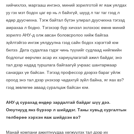
хийчихлээ, маргааш ингэнэ, миний зорилготой яг яаж уялдах
уу гэх мэт бодох цаг ер нь л байхгүй, шууд л таг таг гээд л
өдөр дуусчихна. Тэгж байтал бүтэн улирал дуусчихна тэгээд
амрахаа л бодно. Тэгэхээр бүр хичээл эхлэхээс өмнө миний
зорилго АНУ-д олж авсан боловсролоо хийж байгаа
зүйлтэйгээ ингэж уялдуулна гээд сайн бодох хэрэгтэй юм
билээ. Дата судалгаа гэдэг чинь түүхийг судлаад нийгмийн
бодлогыг өөрчлөх асар их хариуцлагатай ажил байдаг, энэ
тал дээр надад туршлага байгаагүй учраас шантармаар
санагдах үе байсан. Тэгээд профессор дээрээ бараг уйлж
ороод энэ тал дээр үнэхээр чадахгүй зүйл байна, яг яах вэ?
гээд зөвлөгөө аваад суралцаж байсан юм.
АНУ-д сурахад өндөр зардалтай байдаг шүү дээ.
Оюутнууд янз бүрээр л шийддэг. Таны хувьд сургалтын
төлбөрөө хэрхэн яаж шийдсэн вэ?
Манай компани ажилтнуудаа хөгжүүлэх тал дээр их