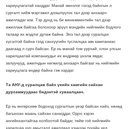
хариуцлагатай ханддаг. Манай эмнэлэг гэхэд байнгын л
сургалт хийж мэргэжил дээшлүүлэх тал дээр анхаарч
ажилладаг юм. Тэр дунд нь би менежментийн тал дээр
ажиллаж байгаа болохоор эрүүл мэндийн нийгмийн бодлого
талаар их мэдлэг дутаж байна. Энэ тал дээр суралцах
хүсэлтэй байна гээд санхүүгийн туслалцаа авч кампаниас
даагаад л сурч байсан. Ер нь манай том уурхай, олон улсын
харилцаатай компаниудыг их өндрөөр үнэлж явдаг,
залуучууд, ажилчдын хөгжилд анхаарч байгааг нь нийгмийн
хариуцлага өндөр байна гэж хардаг.
Та АНУ-д суралцаж байх үеийн хамгийн сайхан
дурсамжуудаас бидэнтэй хуваалцаач.
Ер нь өнгөрснөө бодоход сургалтын үеэр байсан найз, нөхөд
багынхан маань сайхан санагддаг. Одоо хэрэн
ангийнхантайгаа холбоотой байдаг, тийм гоё нийгмийн
харилцаа уур амьсгалд ажиллаад хэчнээн тухайн үед