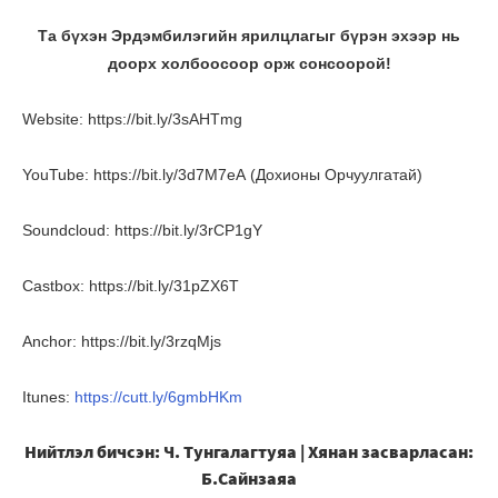
Та бүхэн Эрдэмбилэгийн ярилцлагыг бүрэн эхээр нь
доорх холбоосоор орж сонсоорой!
Website: https://bit.ly/3sAHTmg
YouTube: https://bit.ly/3d7M7eA (Дохионы Орчуулгатай)
Soundcloud: https://bit.ly/3rCP1gY
Castbox: https://bit.ly/31pZX6T
Anchor: https://bit.ly/3rzqMjs
Itunes:
https://cutt.ly/6gmbHKm
Нийтлэл бичсэн: Ч. Тунгалагтуяа | Хянан засварласан:
Б.Сайнзаяа