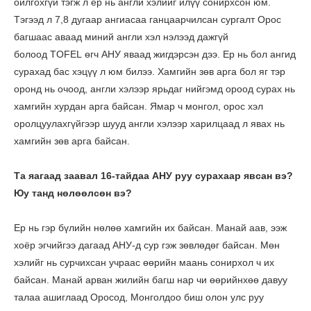
ойлгохгүй тэгж л ер нь англи хэлийг илүү сонирхсон юм.
Тэгээд л 7,8 дугаар ангиасаа ганцаарчилсан сургалт Орос
багшаас аваад миний англи хэл нэлээд дажгүй
болоод TOFEL өгч АНУ яваад жигдэрсэн дээ. Ер нь бол ангид
сурахад бас хэцүү л юм билээ. Хамгийн зөв арга бол яг тэр
оронд нь очоод, англи хэлээр ярьдаг нийгэмд ороод сурах нь
хамгийн хурдан арга байсан. Ямар ч монгол, орос хэл
оролцуулахгүйгээр шууд англи хэлээр харилцаад л явах нь
хамгийн зөв арга байсан.
Та яагаад заавал 16-тайдаа АНУ руу сурахаар явсан вэ?
Юу танд нөлөөлсөн вэ?
Ер нь гэр бүлийн нөлөө хамгийн их байсан. Манай аав, ээж
хоёр эгчийгээ дагаад АНУ-д сур гэж зөвлөдөг байсан. Мөн
хэлийг нь сурчихсан учраас өөрийн маань сонирхол ч их
байсан. Манай арван жилийн багш нар чи өөрийнхөө давуу
талаа ашиглаад Оросод, Монголдоо биш олон улс руу