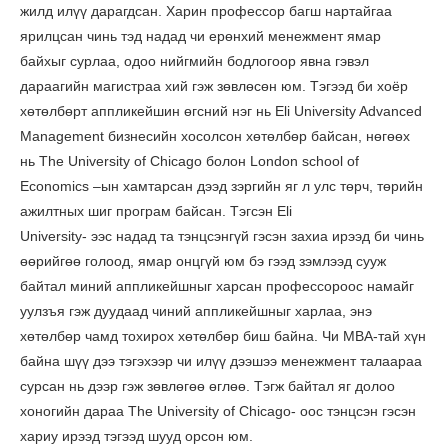
жилд илүү дарагдсан. Харин профессор багш нартайгаа
ярилцсан чинь тэд надад чи ерөнхий менежмент ямар
байхыг сурлаа, одоо нийгмийн бодлогоор явна гэвэл
дараагийн магистраа хий гэж зөвлөсөн юм. Тэгээд би хоёр
хөтөлбөрт аппликейшин өгсний нэг нь Eli University Advanced
Management бизнесийн хосолсон хөтөлбөр байсан, нөгөөх
нь The University of Chicago болон London school of
Economics –ын хамтарсан дээд зэргийн яг л улс төрч, төрийн
ажилтных шиг програм байсан. Тэгсэн Eli
University- ээс надад та тэнцсэнгүй гэсэн захиа ирээд би чинь
өөрийгөө голоод, ямар онцгүй юм бэ гээд зэмлээд сууж
байтал миний аппликейшныг харсан профессороос намайг
уулзъя гэж дуудаад чиний аппликейшныг харлаа, энэ
хөтөлбөр чамд тохирох хөтөлбөр биш байна. Чи MBA-тай хүн
байна шүү дээ тэгэхээр чи илүү дээшээ менежмент талаараа
сурсан нь дээр гэж зөвлөгөө өглөө. Тэгж байтал яг долоо
хоногийн дараа The University of Chicago- оос тэнцсэн гэсэн
хариу ирээд тэгээд шууд орсон юм.