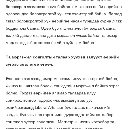
боловсрол эзэмшсэн л хүн байгаа юм, жишээ нь би өөрийгөө
одоохондоо боловсролтой хүн гэж хэлмээргүй байна. Яагаад
гэвэл боловсролтой хүн өөрийгөө насан туршдаа сурна л гэж
боддог юм байна. Өдөр бүр л шинэ зүйл бүтээгдэж байна,
дэлхий даяар л шинэ дата мэдээлэл үүсэж байна, тэгэхээр
мэдлэг гэдэг бол зогсох ёсгүй л зүйл юм байна.
Та мэргэжил сонголтын талаар хүүхэд залууст өөрийн
зүгээс зөвлөгөө өгөөч.
Өнөөдөр зах зээлд ямар мэргэжил илүү хэрэгцээтэй байна,
жишээ нь нягтлан бодох, санхүүгийн мэргэжил байнга хэрэг
болно. Гэхдээ өөрийгөө яг ямар талаараа илүү
сонирхолтойгоо тодорхойлж амжаагүй залуус
эхний ээлжинд Liberal Arts шиг бүх талаас нь хичээлийг
заадаг, бүх чиглэлд гарыг чинь дүрж өгдөг тийм хөтөлбөр
сонговол зүгээр санагдсан. Магистрын ихэнх хөтөлбөр та