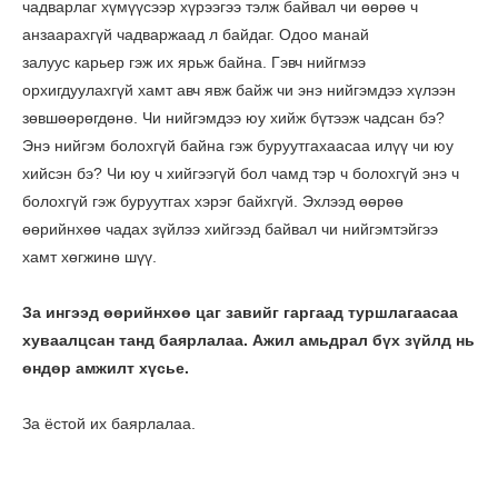
чадварлаг хүмүүсээр хүрээгээ тэлж байвал чи өөрөө ч
анзаарахгүй чадваржаад л байдаг. Одоо манай
залуус карьер гэж их ярьж байна. Гэвч нийгмээ
орхигдуулахгүй хамт авч явж байж чи энэ нийгэмдээ хүлээн
зөвшөөрөгдөнө. Чи нийгэмдээ юу хийж бүтээж чадсан бэ?
Энэ нийгэм болохгүй байна гэж буруутгахаасаа илүү чи юу
хийсэн бэ? Чи юу ч хийгээгүй бол чамд тэр ч болохгүй энэ ч
болохгүй гэж буруутгах хэрэг байхгүй. Эхлээд өөрөө
өөрийнхөө чадах зүйлээ хийгээд байвал чи нийгэмтэйгээ
хамт хөгжинө шүү.
За ингээд өөрийнхөө цаг завийг гаргаад туршлагаасаа
хуваалцсан танд баярлалаа. Ажил амьдрал бүх зүйлд нь
өндөр амжилт хүсье.
За ёстой их баярлалаа.