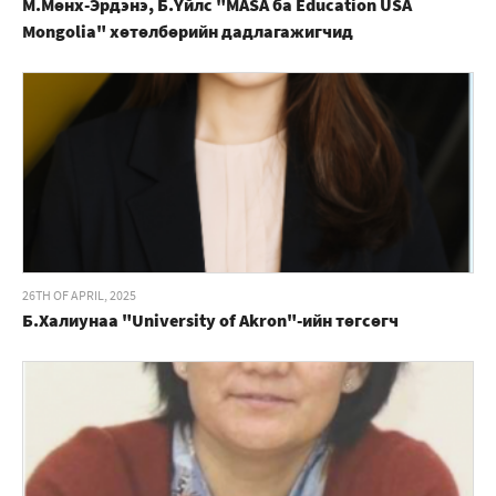
М.Мөнх-Эрдэнэ, Б.Үйлс "MASA ба Education USA
Mongolia" хөтөлбөрийн дадлагажигчид
26TH OF APRIL, 2025
Б.Халиунаа "University of Akron"-ийн төгсөгч