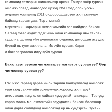
кампанид татварын шинжээчээр орсон. Тэндээ хоёр гурван
жил ажиллаад монголдоо ирээд PWC гээд олон улсын
аудитын компанид 2011 онд ороод дөрвөн жил ажиллаж
байгаад гарсан даа. Тэр л миний
мэргэжлийн карьерын эхлэл хамгийн зөв шийдвэр байсан.
Яагаад гэвэл аудит гэдэг чинь олон компаниар явж тайлан
судална, дотоод үйл ажиллагааг судална, дотоодын асуудал
бүртэй нь тулж ажиллана. Их зүйл сурсан, бараг
л бакалавраасаа илүү зүйл сурсан.
Бакалаврт сурсан чиглэлээрээ магистрт сурсан уу? Өөр
чиглэлээр сурсан уу?
PWC-ээс гараад дараа нь би төрийн байгууллагад ажиллаж
үзье гээд санхүүгийн зохицуулах хороонд жил гаруй
ажилласан, тэнд олон сайхан хүмүүстэй танилцсан. Тэр үед
хороо маань менежментийн асуудалтай байсан болохоор
олон дарга солигдоод ажиллахад ер нь хүндэрсэн, тухайн