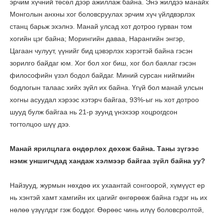
эрчим хүчний төсөл дээр ажиллаж байна. Энэ жилдээ манайх
Монголын анхны хог боловсруулах эрчим хүч үйлдвэрлэх
станц барьж эхэлнэ. Манай улсад хот дотроо гурван том
хогийн цэг байна; Морингийн даваа, Нарангийн энгэр,
Цагаан чулуут, үүнийг бид цэвэрлэх хэрэгтэй байна гэсэн
зорилго байдаг юм. Хог бол хог биш, хог бол баялаг гэсэн
философийн үзэл бодол байдаг. Миний сурсан нийгмийн
бодлогын талаас хийх зүйл их байна. Үгүй бол манай улсын
хогны асуудал хэрээс хэтэрч байгаа, 93%-ыг нь хот дотроо
шууд булж байгаа нь 21-р зуунд үнэхээр хоцрогдсон
тогтолцоо шүү дээ.
Манай ярилцлага өндөрлөх дөхөж байна. Таны зүгээс
нэмж уншигчдад хандаж хэлмээр байгаа зүйл байна уу?
Найзууд, журмын нөхдөө их ухаантай сонгоорой, хүмүүст ер
нь хэнтэй хамт хамгийн их цагийг өнгөрөөж байна гэдэг нь их
нөлөө үзүүлдэг гэж боддог. Өөрөөс чинь илүү боловсролтой,