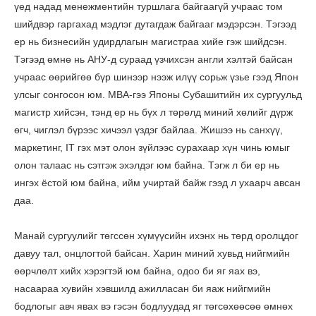
үед надад менежментийн туршлага байгаагүй учраас том
шийдвэр гаргахад мэдлэг дутагдаж байгааг мэдэрсэн. Тэгээд
ер нь бизнесийн удирдлагын магистраа хийе гэж шийдсэн.
Тэгээд өмнө нь АНУ-д сураад үзчихсэн англи хэлтэй байсан
учраас өөрийгөө бүр шинээр нээж илүү сорьж үзье гээд Япон
улсыг сонгосон юм. MBA-гээ Японы Субашитийн их сургуульд
магистр хийсэн, тэнд ер нь бүх л төрөлд миний хөлийг дүрж
өгч, чиглэл бүрээс хичээл үздэг байлаа. Жишээ нь санхүү,
маркетинг, IT гэх мэт олон зүйлээс сурахаар хүн чинь юмыг
олон талаас нь сэтгэж эхэлдэг юм байна. Тэгж л би ер нь
ингэх ёстой юм байна, ийм учиртай байж гээд л ухаарч авсан
даа.
Манай сургуулийг төгссөн хүмүүсийн ихэнх нь төрд оролцдог
давуу тал, онцлогтой байсан. Харин миний хувьд нийгмийн
өөрчлөлт хийх хэрэгтэй юм байна, одоо би яг яах вэ,
насаараа хувийн хэвшилд ажилласан би яаж нийгмийн
бодлогыг авч явах вэ гэсэн бодлуудад яг төгсөхөөсөө өмнөх