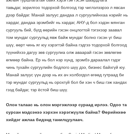
ажлын туршлагатай байх хэрэгтэй гэсэн шаардлага
тавьдаг, зорилгоо тодорхой болгоод тэр чиглэлээрээ л явсан
дээр байдаг. Манай залуус дандаа л сургуулийнхаа нэрийг нь
хардаг, дандаа эрэмбийг нь хардаг, АНУ-д бол хэдэн мянган
сургууль бий, бүгд өөрийн гэсэн онцлогтой тэгэхээр заавал
том мундаг сургуульд явж байж мундаг болно гэсэн үг биш
шүү, өөрт чинь яг юу хэрэгтэй байна гэдгээ тодорхой болгоод
түүнийхээ дагуу зөв сургуулиа олж аваарай гэсэн зөвлөгөө
өгмөөр байна. Ер нь бол нэр хүнд, эрэмбэ дараалал гэдэг
чинь тухайн сургуулийн бодлого шүү дээ, бизнес байхгүй юу.
Манай залуус үүн дээр нь их ач холбогдол өгөөд гутраад би
тэр мундаг сургуульд нь орохгүй бол би хэн ч биш гэж хандах
гээд байдаг, тэр ёстой биш шүү.
Олон талаас нь олон мэргэжлээр сураад ирлээ. Одоо та
сурсан мэдсэнээ хэрхэн хэрэгжүүлж байна? Өөрийнхөө
хийдэг ажлаа бидэнд танилцуулаач.