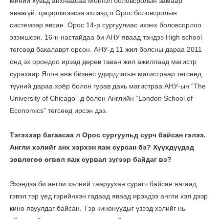
миний хувьд анхнаасаа Монгол боловсролын замаар
яваагүй, цэцэрлэгээсээ эхлээд л Орос боловсролын
системээр явсан. Орос 14-р сургуулиас ихэнх боловсорлоо
эзэмшсэн. 16-н настайдаа би АНУ яваад тэндээ High school
төгсөөд бакалаврт орсон. АНУ-д 11 жил болсны дараа 2011
онд эх орондоо ирээд дөрөв таван жил ажиллаад магистр
сурахаар Япон явж бизнес удирдлагын магистраар төгсөөд
түүний дараа хоёр болон гурав дахь магистраа АНУ-ын “The
University of Chicago”-д болон Английн “London School of
Economics” төгсөөд ирсэн дээ.
Тэгэхээр багаасаа л Орос сургуульд сурч байсан гэлээ.
Англи хэлийг анх хэрхэн яаж сурсан бэ? Хүүхдүүдэд
зөвлөгөө өгвөл яаж сурвал зүгээр байдаг вэ?
Эхэндээ би англи хэлний тааруухан сурагч байсан яагаад
гэвэл тэр үед гэрийнхэн гадаад яваад ирэхдээ англи хэл дээр
кино явуулдаг байсан. Тэр кинонуудыг үзээд хэлийг нь