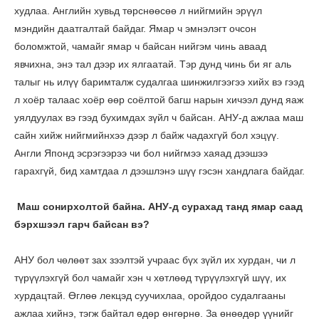
худлаа. Английн хувьд төрснөөсөө л нийгмийн эрүүл
мэндийн даатгалтай байдаг. Ямар ч эмнэлэгт очсон
боломжтой, чамайг ямар ч байсан нийгэм чинь аваад
явчихна, энэ тал дээр их ялгаатай. Тэр дунд чинь би яг аль
талыг нь илүү баримталж судалгаа шинжилгээгээ хийх вэ гээд
л хоёр талаас хоёр өөр соёлтой багш нарын хичээл дунд яаж
уялдуулах вэ гээд бухимдах зүйл ч байсан. АНУ-д ажлаа маш
сайн хийж нийгмийнхээ дээр л байж чадахгүй бол хэцүү.
Англи Японд эсрэгээрээ чи бол нийгмээ хаяад дээшээ
гарахгүй, бид хамтдаа л дээшлэнэ шүү гэсэн хандлага байдаг.
Маш сонирхолтой байна. АНУ-д сурахад танд ямар саад
бэрхшээл гарч байсан вэ?
АНУ бол чөлөөт зах зээлтэй учраас бүх зүйл их хурдан, чи л
түрүүлэхгүй бол чамайг хэн ч хөтлөөд түрүүлэхгүй шүү, их
хурдацтай. Өглөө лекцэд суучихлаа, оройдоо судалгааны
ажлаа хийнэ, тэгж байтал өдөр өнгөрнө. За өнөөдөр үүнийг