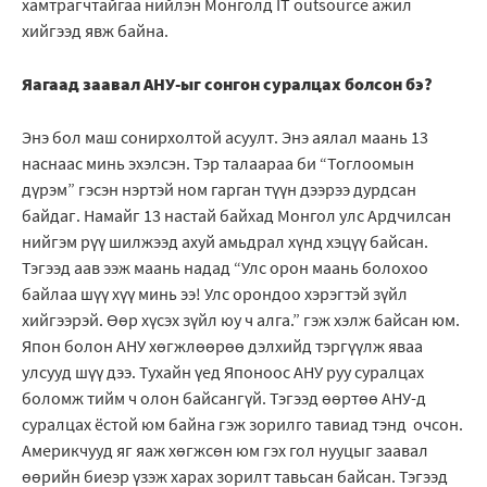
хамтрагчтайгаа нийлэн Монголд IT outsource ажил
хийгээд явж байна.
Яагаад заавал АНУ-ыг сонгон суралцах болсон бэ?
Энэ бол маш сонирхолтой асуулт. Энэ аялал маань 13
наснаас минь эхэлсэн. Тэр талаараа би “Тоглоомын
дүрэм” гэсэн нэртэй ном гарган түүн дээрээ дурдсан
байдаг. Намайг 13 настай байхад Монгол улс Ардчилсан
нийгэм рүү шилжээд ахуй амьдрал хүнд хэцүү байсан.
Тэгээд аав ээж маань надад “Улс орон маань болохоо
байлаа шүү хүү минь ээ! Улс орондоо хэрэгтэй зүйл
хийгээрэй. Өөр хүсэх зүйл юу ч алга.” гэж хэлж байсан юм.
Япон болон АНУ хөгжлөөрөө дэлхийд тэргүүлж яваа
улсууд шүү дээ. Тухайн үед Японоос АНУ руу суралцах
боломж тийм ч олон байсангүй. Тэгээд өөртөө АНУ-д
суралцах ёстой юм байна гэж зорилго тавиад тэнд очсон.
Америкчууд яг яаж хөгжсөн юм гэх гол нууцыг заавал
өөрийн биеэр үзэж харах зорилт тавьсан байсан. Тэгээд