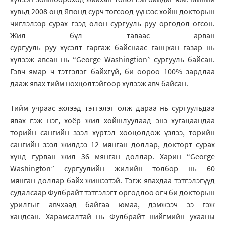
хувьд 2008 онд Японд сурч төгсөөд үүнээс хойш докторын
чиглэлээр сурах гээд олон сургууль руу өргөдөл өгсөн.
Жил бүл таваас арван
сургууль руу хүсэлт гаргаж байснаас ганцхан газар нь
хүлээж авсан нь “George Washingtion” сургууль байсан.
Гэвч ямар ч тэтгэлэг байхгүй, би өөрөө 100% зардлаа
дааж явах тийм нөхцөлтэйгөөр хүлээж авч байсан.
Тийм учраас эхлээд тэтгэлэг олж дараа нь сургуульдаа
явах гэж нэг, хоёр жил хойшлуулаад энэ хугацаандаа
төрийн сангийн зээл хүртэл хөөцөлдөж үзлээ, төрийн
сангийн зээл жилдээ 12 мянган доллар, докторт сурах
хүнд гурван жил 36 мянган доллар. Харин “George
Washington” сургуулийн жилийн төлбөр нь 60
мянган доллар байх жишээтэй. Тэгж явахдаа тэтгэлэгүүд
судалсаар Фулбрайт тэтгэлэгт өргөдлөө өгч би докторын
урилгыг авчхаад байгаа юмаа, дэмжээч ээ гэж
хандсан. Харамсалтай нь Фулбрайт нийгмийн ухааны