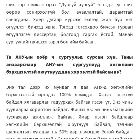
шиг тэр хэмжээгээрээ “Дургүй хүчгүй” ч гэдэг үг шиг
өөрөө сонирхолгүй бол ачаалалтай, дарамттай
санагдана. Хоёр дугаар курсээс эхлээд жил бүр нэг
өгүүллэг бичээд явна. Тэгээд төгсөхдөө бичсэн гурван
өгүүллэгээ диссертац болгоод гаргах ёстой. Манай
сургуулийн жишээгээр л бол ийм байсан.
Та АНУ-ын хоёр ч сургуульд сурсан хүн. Таны
анзаарснаар АНУ-ын сургуулиуд хөгжлийн
бэрхшээлтэй оюутнууддаа хэр ээлтэй байсан вэ?
Энэ тал дээр их мундаг л даа. АНУ-д хөгжлийн
бэрхшээлтэй иргэдээ 100% дэмждэг. Хэрэв тэгэхгүй
байдал ялгаварлан гадуурхаж байгаа гэсэн үг. Энэ чинь
хуулиараа хориотой байдаг. Жишээ нь: Би чинь багшийн
туслахаар ажиллаж байгаа. Ямар нэгэн байдлаар
хөгжлийн бэрхшээлтэй оюутнууд байвал, тэдний
шалгалтын хугацаа нь 50%-аар нэмэгдэх ёстой байдаг.