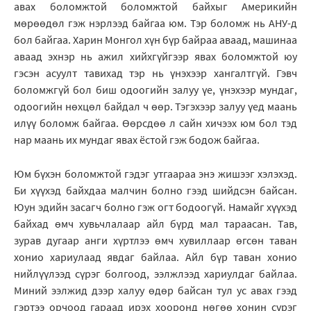
авах боломжтой боломжтой байхыг Америкийн
мөрөөдөл гэж нэрлээд байгаа юм. Тэр боломж нь АНУ-д
бол байгаа. Харин Монгол хүн бүр байраа аваад, машинаа
аваад эхнэр нь ажил хийхгүйгээр явах боломжтой юу
гэсэн асуулт тавихад тэр нь үнэхээр хангалтгүй. Гэвч
боломжгүй бол биш одоогийн залуу үе, үнэхээр мундаг,
одоогийн нөхцөл байдал ч өөр. Тэгэхээр залуу үед маань
илүү боломж байгаа. Өөрсдөө л сайн хичээх юм бол тэд
нар маань их мундаг явах ёстой гэж бодож байгаа.
Юм бүхэн боломжтой гэдэг утгаараа энэ жишээг хэлэхэд.
Би хүүхэд байхдаа малчин болно гээд шийдсэн байсан.
Юун эдийн засагч болно гэж огт бодоогүй. Намайг хүүхэд
байхад өмч хувьчлалаар айл бүрд мал тараасан. Тав,
зурав дугаар анги хүртлээ өмч хувиллаар өгсөн таван
хонио хариулаад явдаг байлаа. Айл бүр таван хонио
нийлүүлээд сүрэг болгоод, ээлжлээд хариулдаг байлаа.
Миний ээлжид дээр халуу өдөр байсан тул ус авах гээд
гэртээ орчоод гараад ирэх хооронд нөгөө хонин сүрэг