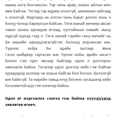
маань алга болчихсон. Тэр чинь арав, хорин айлын өмч
явж байгаа. Тэгээд тэр өдрөө олоогүй, шөнөжин хайгаад
ч олоогүй. Маргааш нь олсон чинь бараг долоо хонь ч
билүү чонод бариулсан байсан. Тэгж манай өмчөөр авсан
таван хонио өрнөдөө өгөөд, нутгийнхан намайг малд
нүдгүй хүүхэд гээд л. Тэгж манай гэрийн ганц өмчийг нь
би өөрийн хариуцлагагүйгээс болоод алдчихсан юм.
Түүнээс хойш би эдийн засгаар явна
гэсэн шийдвэр гаргасан юм. Үүнээс хойш эдийн засагч
болно гэж сурч явсаар байгаад одоо л доктороо
хамгаалж байна. Тэгэхээр одоо доктор хийх гэж байгаа
хүүхдүүдэд үнэхээр чи зорьж байгаа бол болно. Болохгүй
юм байхгүй. Та нарийн хувьд илүү богино хугацаанд хийх
боломжтой шүү гэж хэлмээр байна.
Одоо яг мэргэжлээ сонгох гэж байгаа хүүхдүүдэд
зөвлөгөө өгөөч.