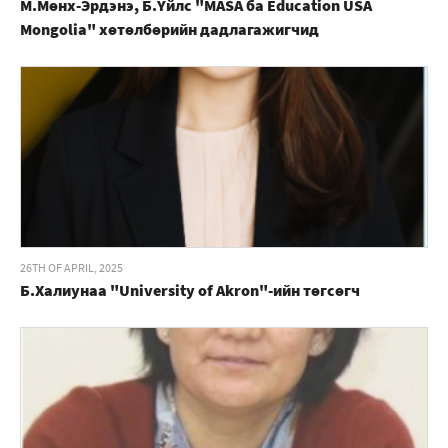
М.Мөнх-Эрдэнэ, Б.Үйлс "MASA ба Education USA
Mongolia" хөтөлбөрийн дадлагажигчид
26TH OF APRIL, 2025
Б.Халиунаа "University of Akron"-ийн төгсөгч