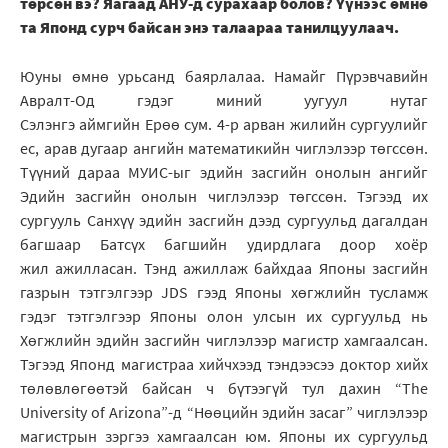
төрсөн вэ? Яагаад АНУ-д сурахаар болов? Үүнээс өмнө
та Японд сурч байсан энэ талаараа танилцуулаач.
Юуны өмнө урьсанд баярлалаа. Намайг Пүрэвчавийн
Авралт-Од гэдэг миний уугуул нутаг
Сэлэнгэ аймгийн Ерөө сум. 4-р арван жилийн сургуулийг
ес, арав дугаар ангийн математикийн чиглэлээр төгссөн.
Түүний дараа МУИС-ыг эдийн засгийн онолын ангийг
Эдийн засгийн онолын чиглэлээр төгссөн. Тэгээд их
сургууль Санхүү эдийн засгийн дээд сургуульд дагалдан
багшаар Батсүх багшийн удирдлага доор хоёр
жил ажилласан. Тэнд ажиллаж байхдаа Японы засгийн
газрын тэтгэлгээр JDS гээд Японы хөгжлийн тусламж
гэдэг тэтгэлгээр Японы олон улсын их сургуульд нь
Хөгжлийн эдийн засгийн чиглэлээр магистр хамгаалсан.
Тэгээд Японд магистраа хийчхээд тэндээсээ доктор хийх
төлөвлөгөөтэй байсан ч бүтээгүй тул дахин “The
University of Arizona”-д “Нөөцийн эдийн засаг” чиглэлээр
магистрын зэргээ хамгаалсан юм. Японы их сургуульд