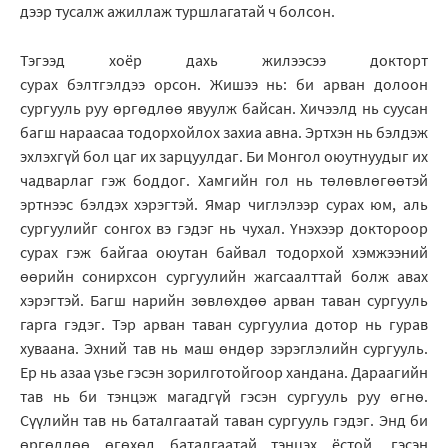
дээр тусалж ажиллаж туршлагатай ч болсон.
Тэгээд хоёр дахь жилээсээ докторт
сурах бэлтгэлдээ орсон. Жишээ нь: би арван долоон
сургууль руу өргөдлөө явуулж байсан. Хичээлд нь суусан
багш нараасаа тодорхойлох захиа авна. Эртхэн нь бэлдэж
эхлэхгүй бол цаг их зарцуулдаг. Би Монгол оюутнуудыг их
чадварлаг гэж боддог. Хамгийн гол нь төлөвлөгөөтэй
эртнээс бэлдэх хэрэгтэй. Ямар чиглэлээр сурах юм, аль
сургуулийг сонгох вэ гэдэг нь чухал. Үнэхээр доктороор
сурах гэж байгаа оюутан байвал тодорхой хэмжээний
өөрийн сонирхсон сургуулийн жагсаалттай болж авах
хэрэгтэй. Багш нарийн зөвлөхдөө арван таван сургууль
гарга гэдэг. Тэр арван таван сургуулиа дотор нь гурав
хуваана. Эхний тав нь маш өндөр зэрэглэлийн сургууль.
Ер нь азаа үзье гэсэн зорилготойгоор хандана. Дараагийн
тав нь би тэнцэж магадгүй гэсэн сургууль руу өгнө.
Сүүлийн тав нь баталгаатай таван сургууль гэдэг. Энд би
өргөдлөө өгөхөд баталгаатай тэнцэх ёстой, гэсэн