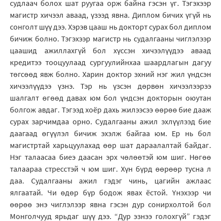
судлаач болох шат руугаа орж байна гэсэн үг. Тэгэхээр
магистр хичээл аваад, үзээд явна. Диплом бичих үгүй нь
сонголт шүү дээ. Хэрэв цааш нь докторт сурах бол диплом
бичиж болно. Тэгэхээр магистр нь судалгааны чиглэлээр
цаашид ажиллахгүй бол хүссэн хичээлүүдээ аваад
кредитээ тооцуулаад сургуулийнхаа шаардлагын дагуу
төгсөөд явж болно. Харин доктор эхний нэг жил үндсэн
хичээлүүдээ үзнэ. Тэр нь үзсэн дөрвөн хичээлээрээ
шалгалт өгөөд давах юм бол үндсэн докторын оюутан
болгож авдаг. Тэгээд хоёр дахь жилээсээ өөрөө бие дааж
сурах зарчимдаа орно. Судалгааны ажил эхлүүлээд бие
даагаад өгүүлэл бичиж эхэлж байгаа юм. Ер нь бол
магистртай харьцуулахад өөр шат дараалалтай байдаг.
Нэг талаасаа биеэ даасан эрх чөлөөтэй юм шиг. Нөгөө
талаараа стресстэй ч юм шиг. Хүн бүрд өөрөөр тусна л
даа. Судалгааны ажил гэдэг чинь, цагийн ажлаас
ялгаатай. Чи өдөр бүр бодож явах ёстой. Үнэхээр чи
өөрөө энэ чиглэлээр явна гэсэн дур сонирхолтой бол
Монголчууд ярьдаг шүү дээ. “Дур эзнээ голохгүй” гэдэг