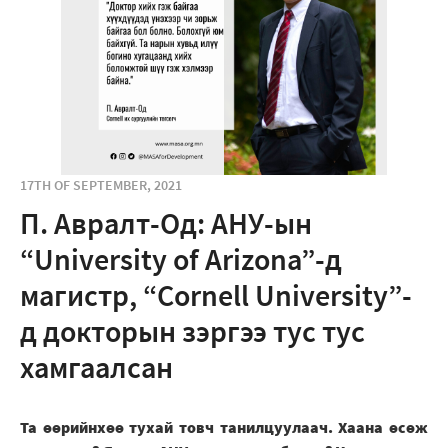
17TH OF SEPTEMBER, 2021
П. Авралт-Од: АНУ-ын
“University of Arizona”-д
магистр, “Cornell University”-
д докторын зэргээ тус тус
хамгаалсан
Та өөрийнхөө тухай товч танилцуулаач. Хаана өсөж