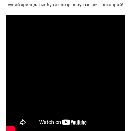
түүний ярилцлагыг бүрэн эхээр нь хүлээн авч сонсоорой!