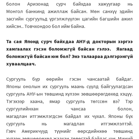
болон Аризонад сурч байхдаа хажуугаар нь
Монгол банкинд ажиллаж байсан. Мөн санхүү эдийн
засгийн сургуульд үргэлжлүүлэн цагийн багшийн ажил
хийсэн.. Товчхондоо бол ийм байна.
Та сая Японд сурч байхдаа АНУ-д докторын зэргээ
хамгаалах гэсэн боломжгүй байсан гэлээ. Яагаад
боломжгүй байсан юм бол? Энэ талаараа дэлгэрэнгүй
хуваалцаач.
Сургууль бүр өөрийн гэсэн чансаатай байдаг.
Японы онолын их сургууль маань сүүлд байгуулагдсан
сургууль АНУ-ын төвшинд хүлээн зөвшөөрөгдөхөд хэцүү.
Тэгэхээр хаана, ямар сургууль төгссөн вэ? Тэр
сургуулийнхан чансаа болон,
магадлан итгэмжлэгдсэн байдал их чухал. Японы бүх
сургууль нь магадлан итгэмжлэлтэй.
Гэвч Америкчууд түүнийг өөрсдийнхөө төвшинд
хүлээн зөвшөөрөхөд жаахан төвөгтэй байдаг юм. Миний