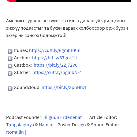
Америкт суралцсан түүхээсээ илэн далангүй ярилцсаныг
энэхүү подкастыг та бүхэн дараах холбоосоор орж бүрэн
эхээр нь сонсох боломжтой!
Itunes:
https://cutt.ly/6gmbHKm
Anchor:
https://bit.ly/37ge41U
Castbox:
https://bit.ly/2Zj72VC
Stitcher:
https://cutt.ly/bgmbNE1
Soundcloud:
https://bit.ly/3phHhzL
Podcast Founder:
Bilguun Erdenebat
| Article Editor:
Tungalagtuya
&
Namjin
| Poster Design & Sound Editor:
Nomulin
|