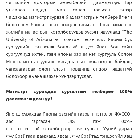
чиглэлийн докторын хөтөлбөрийг дэмждэггүй. Тэр
утгаараа надад ямар санал тавьсан гэхээр
чи дахиад магистрт сурвал бид магистрын төлбөрийг өгч
болох юм байна гэсэн нөхцөл тавьсан. Тэгж ахиж нэг
жилийн магистрын хөтөлбөрүүдэд хүсэлт явуулаад “The
University of Arizona”-ыг сонгож явсан юм. Японы бүх
сургуулийг гэж хэлж болохгүй л дээ Япон бол сайн
сургуулиуд ихтэй, гэвч Японы зарим нэг сургууль болон
Монголын сургуулийн магадлан итгэмжлэгдсэн байдал,
чансаагаараа олон улсын төвшинд өндөрт явдаггүй
болохоор нь энэ жаахан хүндээр тусдаг.
Магистрт сурахдаа сургалтын төлбөрөө 100%
даалгаж чадсан уу?
Японд сурахдаа Японы засгийн газрын тэтгэлэг ЖАССО-
аас гаргасан JIS гэж 100%-
ын тэтгэлэгтэй хөтөлбөрөөр явж сурсан. Үүний дараа
Фулбрайтаар дамжаад явсан. Фулбрайтад тэнцэх үйл явц