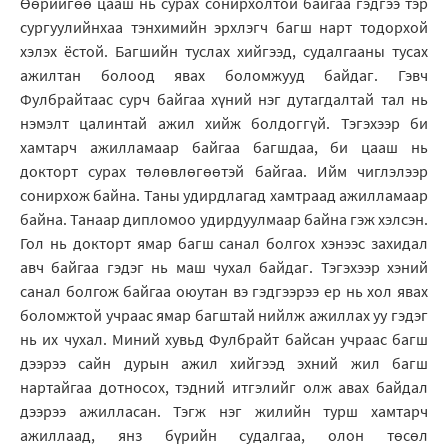
Өөрийгөө цааш нь сурах сонирхолтой байгаа гэдгээ тэр
сургуулийнхаа тэнхимийн эрхлэгч багш нарт тодорхой
хэлэх ёстой. Багшийн туслах хийгээд, судалгааны тусах
ажилтан болоод явах боломжууд байдаг. Гэвч
Фулбрайтаас сурч байгаа хүний нэг дутагдалтай тал нь
нэмэлт цалинтай ажил хийж болдоггүй. Тэгэхээр би
хамтарч ажилламаар байгаа багшдаа, би цааш нь
докторт сурах төлөвлөгөөтэй байгаа. Ийм чиглэлээр
сонирхож байна. Таны удирдлагад хамтраад ажилламаар
байна. Танаар дипломоо удирдуулмаар байна гэж хэлсэн.
Гол нь докторт ямар багш санал болгох хэнээс захидал
авч байгаа гэдэг нь маш чухал байдаг. Тэгэхээр хэний
санал болгож байгаа оюутан вэ гэдгээрээ ер нь хол явах
боломжтой учраас ямар багштай нийлж ажиллах уу гэдэг
нь их чухал. Миний хувьд Фулбрайт байсан учраас багш
дээрээ сайн дурын ажил хийгээд эхний жил багш
нартайгаа дотносох, тэдний итгэлийг олж авах байдал
дээрээ ажилласан. Тэгж нэг жилийн турш хамтарч
ажиллаад, янз бүрийн судалгаа, олон төсөл