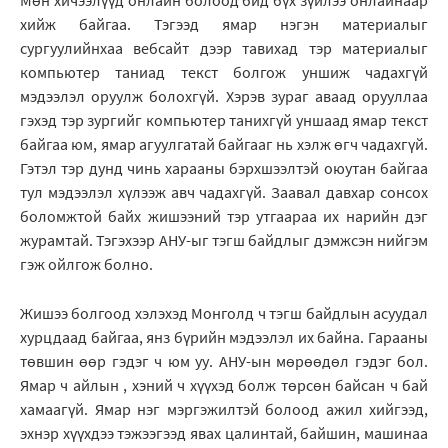
Мөн хичээлүүд онлайн болоод бид бүх зүйлээ онлайнаар
хийж байгаа. Тэгээд ямар нэгэн материалыг
сургуулийнхаа вебсайт дээр тавихад тэр материалыг
компьютер таниад текст болгож уншиж чадахгүй
мэдээлэл оруулж болохгүй. Хэрэв зураг аваад орууллаа
гэхэд тэр зургийг компьютер танихгүй уншаад ямар текст
байгаа юм, ямар агуулгатай байгааг нь хэлж өгч чадахгүй.
Гэтэл тэр дунд чинь харааны бэрхшээлтэй оюутан байгаа
тул мэдээлэл хүлээж авч чадахгүй. Заавал давхар сонсох
боломжтой байх жишээний тэр утгаараа их нарийн дэг
журамтай. Тэгэхээр АНУ-ыг тэгш байдлыг дэмжсэн нийгэм
гэж ойлгож болно.
Жишээ болгоод хэлэхэд Монголд ч тэгш байдлын асуудал
хурцдаад байгаа, янз бүрийн мэдээлэл их байна. Гарааны
төвшин өөр гэдэг ч юм уу. АНУ-ын мөрөөдөл гэдэг бол.
Ямар ч айлын , хэний ч хүүхэд болж төрсөн байсан ч бай
хамаагүй. Ямар нэг мэргэжилтэй болоод ажил хийгээд,
эхнэр хүүхдээ тэжээгээд явах цалинтай, байшин, машинаа