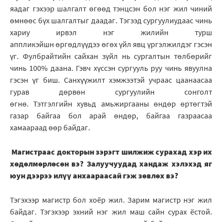
яадаг гэхээр шалгалт өгөөд тэнцсэн бол нэг жил чиний
өмнөөс бүх шалгалтыг даадаг. Тэгээд сургуулиудаас чинь
хариу ирвэл нэг жилийн турш
аппликэйшн өргөдлүүдээ өгөх үйл явц үргэлжилдэг гэсэн
үг. Фулбрайтийн сайхан зүйл нь сургалтын төлбөрийг
чинь 100% даана. Гэвч хүссэн сургууль руу чинь явуулна
гэсэн үг биш. Санхүүжилт хэмжээтэй учраас цаанаасаа
гурав дөрвөн сургуулийн сонголт
өгнө. Тэтгэлгийн хувьд амьжиргааны өндөр өртөгтэй
газар байгаа бол арай өндөр, байгаа газраасаа
хамаараад өөр байдаг.
Магистраас докторын зэрэгт шилжиж сурахад хэр их
хөдөлмөрлөсөн вэ? Залуучуудад хандаж хэлэхэд яг
юун дээрээ илүү анхаараасай гэж зөвлөх вэ?
Тэгэхээр магистр бол хоёр жил. Зарим магистр нэг жил
байдаг. Тэгэхээр эхний нэг жил маш сайн сурах ёстой.