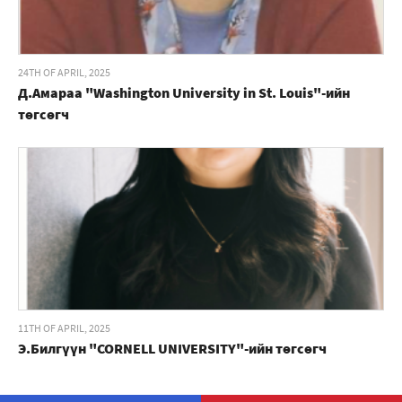
24TH OF APRIL, 2025
Д.Амараа "Washington University in St. Louis"-ийн
төгсөгч
11TH OF APRIL, 2025
Э.Билгүүн "CORNELL UNIVERSITY"-ийн төгсөгч