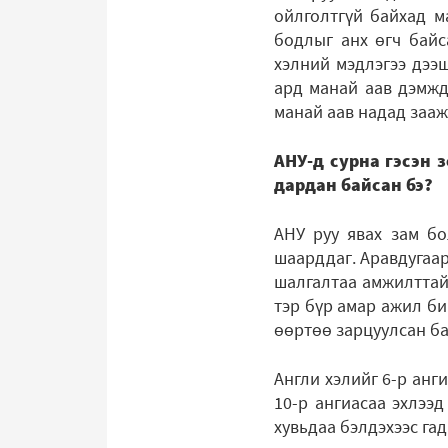
ойлголтгүй байхад м
бодлыг анх өгч байс
хэлний мэдлэгээ дээш
ард манай аав дэмжд
манай аав надад зааж
АНУ-д сурна гэсэн 
дардан байсан бэ?
АНУ руу явах зам бо
шаарддаг. Аравдугаар
шалгалтаа амжилттай 
тэр бүр амар ажил би
өөртөө зарцуулсан ба
Англи хэлийг 6-р анг
10-р ангиасаа эхлээ
хувьдаа бэлдэхээс га