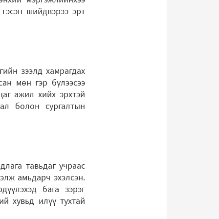
 гэсэн шийдвэрээ эрт
нгийн зээлд хамрагдах
сан мөн гэр бүлээсээ
цаг ажил хийх эрхтэй
дал болон сургалтын
длага тавьдаг учраас
элж амьдарч эхэлсэн.
дүүлэхэд бага зэрэг
ий хувьд илүү тухтай