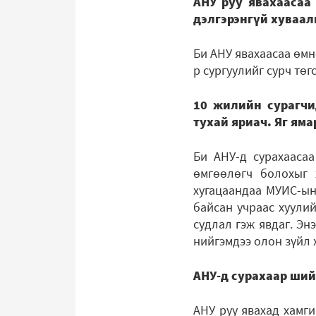
АНУ руу явахаасаа 
дэлгэрэнгүй хуваал
Би АНУ явахаасаа өмнө
р сургуулийг сурч төг
10 жилийн сурагчи
тухай яриач. Яг яма
Би АНУ-д сурахаасаа
өмгөөлөгч болохыг 
хугацаандаа МУИС-ын 
байсан учраас хуулий
судлал гэж явдаг. Эн
нийгэмдээ олон зүйл 
АНУ-д сурахаар ший
АНУ руу явахад хамги