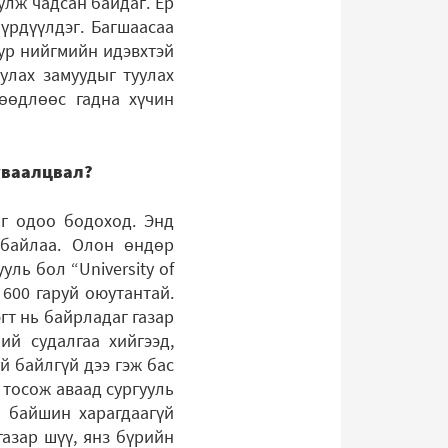
улж чадсан байдаг. Ер
үрдүүлдэг. Багшаасаа
уур нийгмийн идэвхтэй
улах замуудыг туулах
рөөдлөөс гадна хүчин
уваалцвал?
аг одоо бодоход. Энд
 байлаа. Олон өндөр
уль бол “University of
 600 гаруй оюутантай.
гт нь байрладаг газар
ий судалгаа хийгээд,
й байлгүй дээ гэж бас
 тосож аваад сургууль
ө байшин харагдаагүй
газар шүү, янз бүрийн