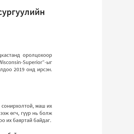
х сургуулийн
дкастанд оролцохоор
isconsin-Superior”-ыг
олдоо 2019 онд ирсэн.
 сонирхолтой, маш их
ээж өгч, гүүр нь болж
о их баяртай байдаг.