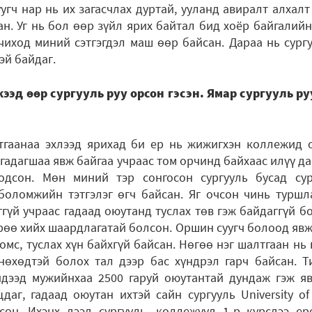
угч нар нь их загасчлах дуртай, ууланд авиралт алхалт
ан. Уг нь бол өөр зүйл ярих байтал бид хоёр байгалийн
чиход миний сэтгэгдэл маш өөр байсан. Дараа нь сур
эй байдаг.
эд өөр сургууль руу орсон гэсэн. Ямар сургууль ру
аанаа эхлээд ярихад би ер нь жижигхэн коллежид о
а гадагшаа явж байгаа учраас том орчинд байхаас илүү д
дсон. Мөн миний тэр сонгосон сургууль бусад сур
 боломжийн тэтгэлэг өгч байсан. Яг очсон чинь туршл
гүй учраас гадаад оюутанд туслах төв гэж байдаггүй б
өө хийх шаардлагатай болсон. Оршин суугч болоод явж 
омс, туслах хүн байхгүй байсан. Нөгөө нэг шалтгаан нь
нөхөдтэй болох тал дээр бас хүндрэл гарч байсан. Т
дээд мужийнхаа 2500 гаруй оюутантай дундаж гэж яв
аг, гадаад оюутан ихтэй сайн сургууль University of
өн. Ихэнх дээд сургууль, коллежууд 1-р курсдээ е