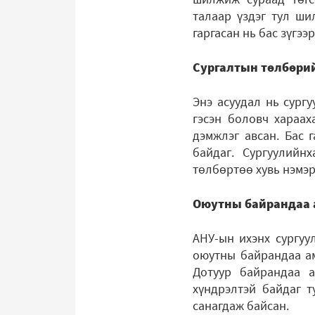
талаар үздэг тул ши
гаргасан нь бас зүгээ
Сургалтын төлбөри
Энэ асуудал нь сургу
гэсэн боловч хараах
дэмжлэг авсан. Бас 
байдаг. Сургуулийн
төлбөртөө хувь нэмэр
Оюутны байрандаа а
АНУ-ын ихэнх сургуу
оюутны байрандаа ам
Дотуур байрандаа а
хүндрэлтэй байдаг т
санагдаж байсан.