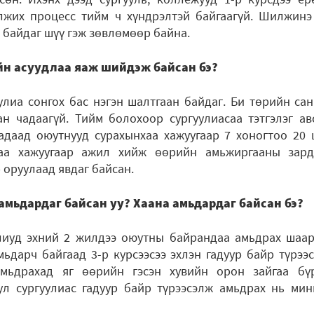
лжих процесс тийм ч хүндрэлтэй байгаагүй. Шилжинэ
р байдаг шүү гэж зөвлөмөөр байна.
йн асуудлаа яаж шийдэж байсан бэ?
улиа сонгох бас нэгэн шалтгаан байдаг. Би төрийн са
ан чадаагүй. Тийм болохоор сургуулиасаа тэтгэлэг ав
гадаад оюутнууд сурахынхаа хажуугаар 7 хоногтоо 20 
хаа хажуугаар ажил хийж өөрийн амьжиргааны зар
 оруулаад явдаг байсан.
мьдардаг байсан уу? Хаана амьдардаг байсан бэ?
лиуд эхний 2 жилдээ оюутны байрандаа амьдрах шаар
ьдарч байгаад 3-р курсээсээ эхлэн гадуур байр түрээс
мьдрахад яг өөрийн гэсэн хувийн орон зайгаа бүр
ул сургуулиас гадуур байр түрээсэлж амьдрах нь мин