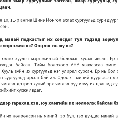
өмнө ямар сургуулийг төгссөн, ямар сургуульд с
цаач.
 10, 11-р ангиа Шинэ Монгол ахлах сургуульд сурч дүүрг
ссөн.
д манай подкастыг их сонсдог тул тэдэнд зориу
р мэргэжил вэ? Онцлог нь юу вэ?
 өмнө хуульч мэргэжилтэй болохыг хүсэж явсан. Ер 
хүсдэг байсан. Тийм болохоор АНУ явахаасаа өмнө 
Хууль зүйн их сургуульд нэг улирал сурсан. Ер нь бол 
н сургуульд орсон байгаа. Одоо яг миний дүүргэсэн м
э чиглэл дотроо хүний эрх чиглэл рүү илүү их цаашид с
хийхийг хүсэж явдаг.
двэр гарахад хэн, юу хамгийн их нөлөөлж байсан б
йн их нөлөөлсөн нь миний гэр бүл, тэр дундаа манай а