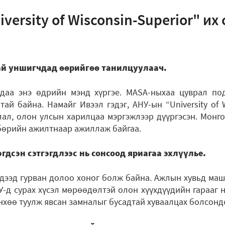
iversity of Wisconsin-Superior" и
ай уншигчдад өөрийгөө танилцуулаач.
адаа энэ өдрийн мэнд хүргэе. MASA-ныхаа цуврал по
ай байна. Намайг Ивээл гэдэг, АНУ-ын “University of W
лал, олон улсын харилцаа мэргэжлээр дүүргэсэн. Монг
өрийн ажилтнаар ажиллаж байгаа.
гдсэн сэтгэгдлээс нь сонсоод яриагаа эхлүүлье.
гдээд гурван долоо хоног болж байна. Ажлын хувьд маш
У-д сурах хүсэл мөрөөдөлтэй олон хүүхдүүдийн гарааг н
хөө туулж явсан замналыг бусадтай хуваалцах болсондо