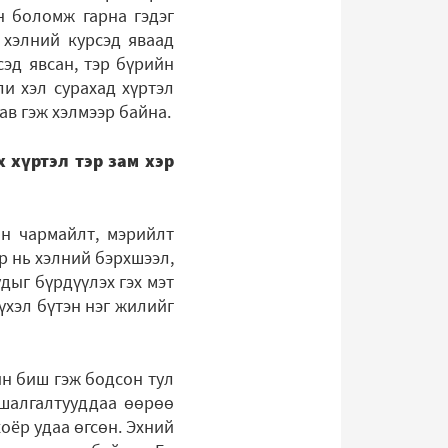
н боломж гарна гэдэг
 хэлний курсэд яваад
сэд явсан, тэр бүрийн
и хэл сурахад хүртэл
ав гэж хэлмээр байна.
 хүртэл тэр зам хэр
ин чармайлт, мэрийлт
р нь хэлний бэрхшээл,
дыг бүрдүүлэх гэх мэт
үхэл бүтэн нэг жилийг
йн биш гэж бодсон тул
 шалгалтууддаа өөрөө
оёр удаа өгсөн. Эхний