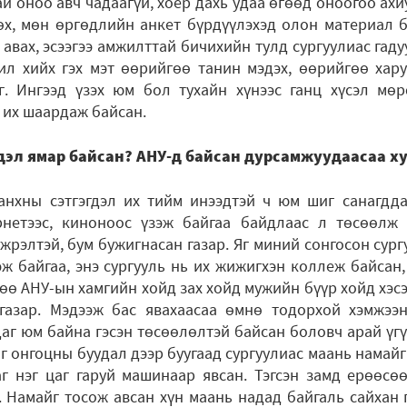
ай оноо авч чадаагүй, хоёр дахь удаа өгөөд оноогоо ахи
өх, мөн өргөдлийн анкет бүрдүүлэхэд олон материал б
авах, эсээгээ амжилттай бичихийн тулд сургуулиас гад
ил хийх гэх мэт өөрийгөө танин мэдэх, өөрийгөө хару
. Ингээд үзэх юм бол тухайн хүнээс ганц хүсэл мө
а их шаардаж байсан.
гдэл ямар байсан? АНУ-д байсан дурсамжуудаасаа х
нхны сэтгэгдэл их тийм инээдтэй ч юм шиг санагдд
рнетээс, киноноос үзэж байгаа байдлаас л төсөөлж
жрэлтэй, бум бужигнасан газар. Яг миний сонгосон сургу
гэж байгаа, энэ сургууль нь их жижигхэн коллеж байсан,
ө АНУ-ын хамгийн хойд зах хойд мужийн бүүр хойд хэсэ
газар. Мэдээж бас явахаасаа өмнө тодорхой хэмжээн
г юм байна гэсэн төсөөлөлтэй байсан боловч арай үгү
яг онгоцны буудал дээр буугаад сургуулиас маань намайг
аг нэг цаг гаруй машинаар явсан. Тэгсэн замд ерөөсө
 Намайг тосож авсан хүн маань надад байгаль сайхан 