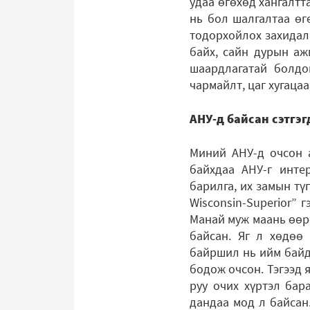
удаа өгөхөд хангалтт
нь бол шалгалтаа өг
тодорхойлох захидал 
байх, сайн дурын аж
шаардлагатай болдог
чармайлт, цаг хугаца
АНУ-д байсан сэтгэ
Миний АНУ-д очсон а
байхдаа АНУ-г инте
барилга, их замын түг
Wisconsin-Superior” 
Манай муж маань өөрө
байсан. Яг л хөдөө 
байршил нь ийм байда
бодож очсон. Тэгээд 
руу очих хүртэл бар
дандаа мод л байсан.