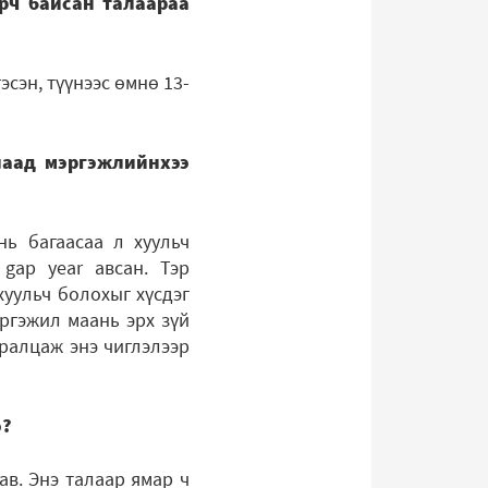
урч байсан талаараа
эсэн, түүнээс өмнө 13-
лаад мэргэжлийнхээ
нь багаасаа л хуульч
gap year авсан. Тэр
хуульч болохыг хүсдэг
эргэжил маань эрх зүй
уралцаж энэ чиглэлээр
э?
ав. Энэ талаар ямар ч