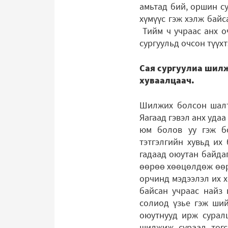
амьтад бий, оршин су
хүмүүс гэж хэлж байс
Тийм ч учраас анх о
сургуульд очсон түүхт
Сая сургуулиа шилжэ
хуваалцаач.
Шилжих болсон шалтг
Яагаад гэвэл анх уда
юм болов уу гэж бо
тэтгэлгийн хувьд их
гадаад оюутан байдаг
өөрөө хөөцөлдөж өөр
орчинд мэдээлэл их х
байсан учраас найз 
солиод үзье гэж ший
оюутнууд ирж суралцд
шилжиж сураад төгсс