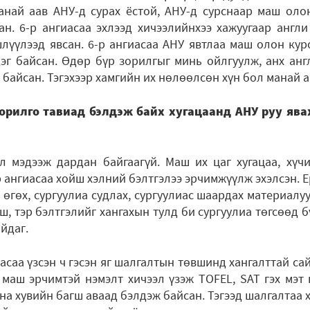
анай аав АНУ-д сурах ёстой, АНУ-д сурснаар маш оло
ан. 6-р ангиасаа эхлээд хичээлийнхээ хажуугаар англи
лүүлээд явсан. 6-р ангиасаа АНУ явтлаа маш олон кур
эг байсан. Өдөр бүр зорилгыг минь ойлгуулж, анх англ
 байсан. Тэгэхээр хамгийн их нөлөөлсөн хүн бол манай а
зорилго тавиад бэлдэж байх хугацаанд АНУ руу явах
л мэдээж дардан байгаагүй. Маш их цаг хугацаа, хүч
 ангиасаа хойш хэлний бэлтгэлээ эрчимжүүлж эхэлсэн. Е
өгөх, сургуулиа судлах, сургуулиас шаардах материалуу
ш, тэр бэлтгэлийг хангахын тулд би сургуулиа төгсөөд б
йдаг.
иасаа үзсэн ч гэсэн яг шалгалтын төвшинд хангалттай са
д маш эрчимтэй нэмэлт хичээл үзэж TOFEL, SAT гэх мэт
дна хувийн багш аваад бэлдэж байсан. Тэгээд шалгалтаа х