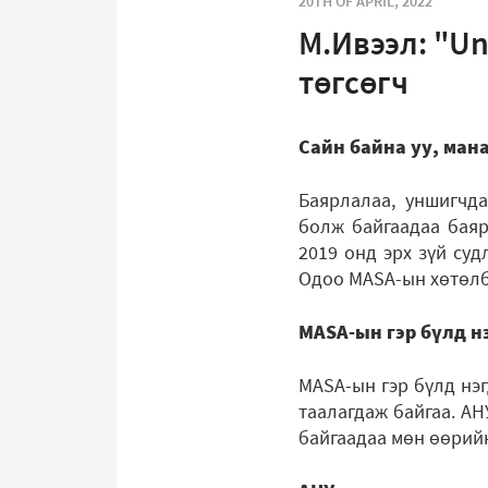
20TH OF APRIL, 2022
М.Ивээл: "Un
төгсөгч
Сайн байна уу, ман
Баярлалаа, уншигчд
болж байгаадаа баярт
2019 онд эрх зүй суд
Одоо MASA-ын хөтөлб
MASA-ын гэр бүлд нэ
MASA-ын гэр бүлд нэ
таалагдаж байгаа. АН
байгаадаа мөн өөрийн