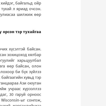
 хийдэг, байгальд ойр
 тухай л яриад очсон.
гуулиасаа шилжиж өөр
у орсон тэр тухайгаа
чих хүсэлтэй байсан.
асан зохицоход хялбар
гуулийг харьцуулбал
ага өөр байсан, олон
олохоор би бүх зүйлээ
байгаагийн хувьд тэр
 ганцаараа Ази оюутан
ийм учраас хүрээллээ
даг, 30 гаруй орноос
 Wisconsin-ыг сонгож,
рөнхий мэргэжлийнхээ