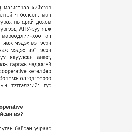
 магистраа хийхээр
элтэй ч болсон, мөн
сурах нь арай дөхөм
үүргээд АНУ-руу явж
и мөрөөдлийнхөө топ
г яаж мэдэх вэ гэсэн
яаж мэдэх вэ” гэсэн
уу явуулсан анкет,
йлж гаргаж чадаагүй
cooperative хөтөлбөр
 боломж олгодгоороо
ын тэтгэлэгийг тус
operative
айсан вэ?
юутан байсан учраас