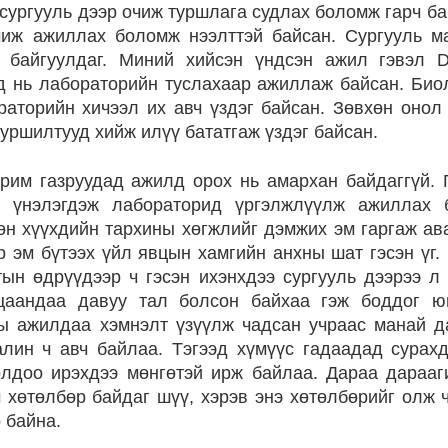
сургууль дээр очиж туршлага судлах боломж гарч б
чиж ажиллах боломж нээлттэй байсан. Сургууль м
н байгуулдаг. Миний хийсэн үндсэн ажил гэвэл D
д нь лабораторийн туслахаар ажиллаж байсан. Био
раторийн хичээл их авч үздэг байсан. Зөвхөн онол 
уршилтууд хийж илүү бататгаж үздэг байсан.
рим газруудад ажилд орох нь амархан байдаггүй. 
а үнэлэгдэж лабораторид үргэлжлүүлж ажиллах 
сөн хүүхдийн тархины хөгжлийг дэмжих эм гаргаж ав
р эм бүтээх үйл явцын хамгийн анхны шат гэсэн үг.
ын өдрүүдээр ч гэсэн ихэнхдээ сургууль дээрээ л
цаандаа давуу тал болсон байхаа гэж боддог ю
ы ажилдаа хэмнэлт үзүүлж чадсан учраас манай да
лин ч авч байлаа. Тэгээд хүмүүс гадаадад сурах
лдоо ирэхдээ мөнгөтэй ирж байлаа. Дараа дарааг
 хөтөлбөр байдаг шүү, хэрэв энэ хөтөлбөрийг олж 
 байна.