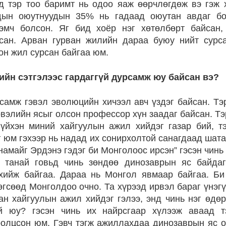
д тэр тоо баримт нь одоо яаж өөрчлөгдөж вэ гэж
дын оюутнуудын 35% нь гадаад оюутан авдаг б
эмч болсон. Яг бид хоёр нэг хөтөлбөрт байсан,
йсан. Арван гурван жилийн дараа буюу нийт сурс
он жил сурсан байгаа юм.
ийн сэтгэлээс гардаггүй дурсамж юу байсан вэ?
самж гэвэл эволюцийн хичээл авч үздэг байсан. Тэ
рвэлийн ясыг олсон профессор хүн заадаг байсан. Т
үйхэн миний хайгуулын ажил хийдэг газар бий, т
 юм гэхээр нь надад их сонирхолтой санагдаад шата
намайг Эрдэнэ гэдэг би Монголоос ирсэн” гэсэн чинь
 танай говьд чинь зөндөө динозаврын яс байда
хийж байгаа. Дараа нь Монгол явмаар байгаа. Би
төгсөөд Монголдоо очно. Та хүрээд ирвэл бараг үнэг
ан хайгуулын ажил хийдэг гэлээ, энд чинь нэг өдө
 юу? гэсэн чинь их найрсгаар хүлээж аваад т
олцсон юм. Гэвч тэгж ажиллахдаа динозаврын яс о