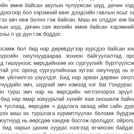
ийн өмнө байсан акулын чулуужсан шүд, дөчин хэ
доогоор бол хэрэмний өвөг дээдсийн гавлын ясыг о
гээ авч явж болно гэж байсан. Маш их олддог юм б
лын шүд, дөчин сая жилийн өмнө байсан хэрэмний 
сны л үр дүн гэж боддог.
рсамж бол бид нар дөрөвдүгээр курсдээ байсан ю
урсийн оюутнуудаараа зохион байгуулалтад оро
-д гишүүнээс өөрсдийнхөө их сургуулийг бүртгүүлсэ
тай улс оронд сургуулийнхаа зүгээс оюутнууд нь 
ж үйлчилгээ үзүүлдэг. Бид нар арван дөрвөн оюут
йчүүдийн эмч, шүдний эмч нэмээд нэг баг Гондурас
йн турш эмч нар нь өөрсдийн чиглэлээрээ эрүүл
ь бид нар ямар зовуурьтай хүнийг яаж оношилж байн
ж туслаад, өөрсдөө ч дадлага аваад ийм сайн ду
рээ маш их туршлага хуримтлуулах боломж бүрдэж
юутнууд нь өөрсдөө хандив босгож оролцдог, ойрол
д бид нарын цахим хуудас нээгээд өгчихсөн байдаг