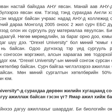
рван настай байхдаа АНУ явсан. Манай аав АНУ-д
 бүлээрээ явсан юм. Тэгээд тэнд сурахдаа Англи х
эсэн мэддэг байсан учраас надад АНУ-д коллежид 
үний дараа Монголд 2005 оноос 2 жил сурч ЕБС д
элээд олон их сургууль руу материалаа явуулсан. Б
даагүй. Нөгөө мөрөөдлийн, за бараг орно доо, юмы
даг шүү дээ. “Drexel University” бол миний “юмыг 
 нь байсан. Одоо дүгнэхэд тэр үед сургууль р
 сонгосон мэргэжил, алсын хараагаа зөв тодорхо
дог юм. “Drexel University”-ын миний сонгож сурсан 
 хөтөлбөр байсан. Сурч байгаа чиглэлээрээ ажиллах
айсан. Мөн миний сургалтын хөтөлбөрийн 50%-
ан юм.
niversity”-д сурахдаа дөрвөн жилийн хугацаанд co
гуу ажиллаж байсан гэсэн үг? Ямар ажил хийж б
йнхээ дагуу ажиллахыг шаарддаг. Би биологийн о