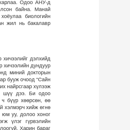
 харлаа. Одоо АНУ-д
олсон байна. Манай
 хоёулаа биологийн
ан жил нь бакалавр
р хичээлийг дэлхийд
эр хичээлийн дундуур
энд миний докторын
ар бууж очоод “Сайн
 их найрсгаар хүлээж
г шүү дээ. Би одоо
 ч бүүр хөөрсөн, өө
үй хэлмэрч хийж өгнө
р юм уу, долоо хоног
эгж үлэг гүрвэлийн
лоогүй. Харин бараг