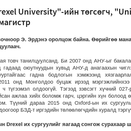
exel University"-ийн төгсөгч, "Uni
 магистр
очноор Э. Эрдэнэ оролцож байна. Өөрийгөө ман
цуулаач.
ая товч танилцуулсанд. Би 2007 онд АНУ-ыг бакала
ед гадаад оюутнуудын хувьд АНУ-д анагаахын чигл
ууртайгаас гадна бодлогын хэмжээнд хязгаарл
 2011 онд Монголдоо буцаж ирээд мэргэжлийнхээ
ч түгээмэл олдоогүй. Тэгээд зэвсэгт хүчний 027
йсан ажлаа хийх боломж гарч, цэргийн хүн болоод 
юм. Түүний дараа 2015 онд Oxford-ын их сургуул
доогоор БЗД-т иргэдийн төлөөлөгчдийн хуралд тэргү
н Drexel их сургуулийг яагаад сонгож сурахаар 