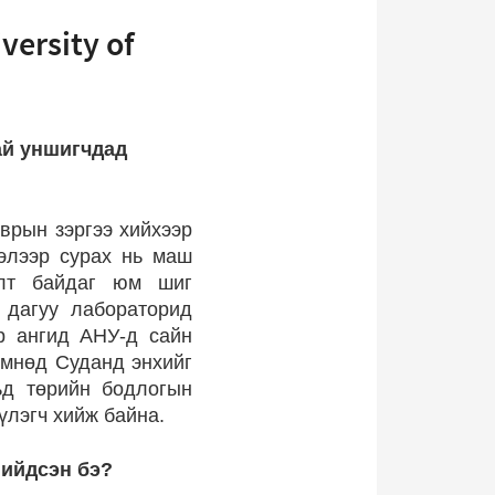
versity of
ай уншигчдад
врын зэргээ хийхээр
элээр сурах нь маш
алт байдаг юм шиг
 дагуу лабораторид
-р ангид АНУ-д сайн
өмнөд Суданд энхийг
ьд төрийн бодлогын
үлэгч хийж байна.
шийдсэн бэ?