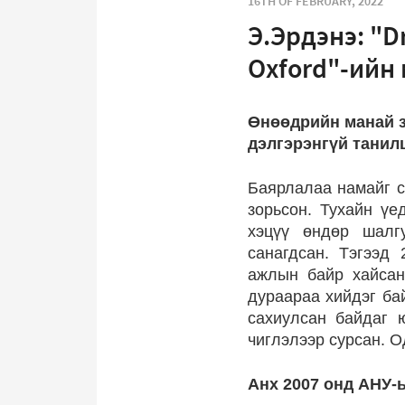
16TH OF FEBRUARY, 2022
Э.Эрдэнэ: "Dr
Oxford"-ийн
Өнөөдрийн манай з
дэлгэрэнгүй танил
Баярлалаа намайг с
зорьсон. Тухайн ү
хэцүү өндөр шалг
санагдсан. Тэгээд
ажлын байр хайсан 
дураараа хийдэг ба
сахиулсан байдаг 
чиглэлээр сурсан. О
Анх 2007 онд АНУ-ы