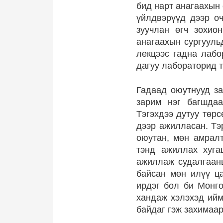
бид нарт анагаахын 
үйлдвэрүүд дээр о
зуучлан өгч зохио
анагаахын сургууль
лекцээс гадна лабо
дагуу лабораторид т
Гадаад оюутнууд за
зарим нэг багшда
Тэгэхдээ дутуу төр
дээр ажилласан. Тэ
оюутан, мөн амралт
тэнд ажиллах хуга
ажиллаж судалгаан
байсан мөн илүү ца
ирдэг бол би Монго
хандаж хэлэхэд ийм
байдаг гэж захимаар