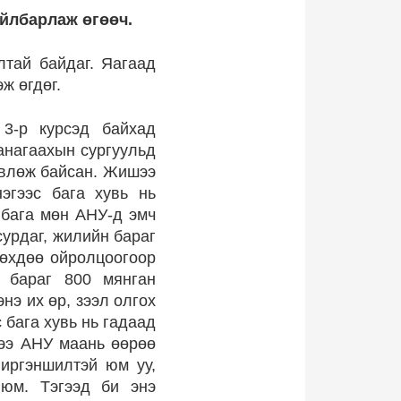
айлбарлаж өгөөч.
лтай байдаг. Яагаад
ж өгдөг.
 3-р курсэд байхад
 анагаахын сургуульд
зөвлөж байсан. Жишээ
эгээс бага хувь нь
 бага мөн АНУ-д эмч
сурдаг, жилийн бараг
сөхдөө ойролцоогоор
 бараг 800 мянган
нэ их өр, зээл олгох
 бага хувь нь гадаад
нээ АНУ маань өөрөө
 иргэншилтэй юм уу,
 юм. Тэгээд би энэ