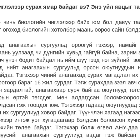
иглэлээр сурах ямар байдаг вэ? Энэ үйл явцыг т
 чинь биологийн чиглэлээр байх юм бол давуу та
 өгөхөд биологийн хөтөлбөр маань өөрөө сайн бэлдэ
д анагаахын сургуульд ороогүй гэхээр, намайг
ань уулзаад чи дүнгийн хувьд гайгүй байна, зарим
вч үнэн бодит байдал нь ийм шүү гээд нэг зүйлийг 
д нийт анагаахын сургуульд орсон оюутнуудын н
йдаг. Тэгэхээр чиний анагаахад сурах магадлал их
огоор бараг 16 жил сурдаг. Тэгж сурахдаа зээл авч 
 зардалтай, анагаахаар сурч байгаа оюутнууд төг
рын өртэй төгсдөг. Мөн алдагдсан боломжоороо
сан гэж тооцдог юм. Тэгэхээр гадаад оюутнуудад э
 их сургуулиуд ховор байдаг. Түүнчлэн яагаад нэгээс
эхээр ингэж урт хугацаагаар бэлдсэн боловсон хүч
хийн төлөө байдаг. Тэгэхээр болж өгвөл АНУ-даа
мүүсийг анагаахын сургуулиуд авдаг гэж байсан