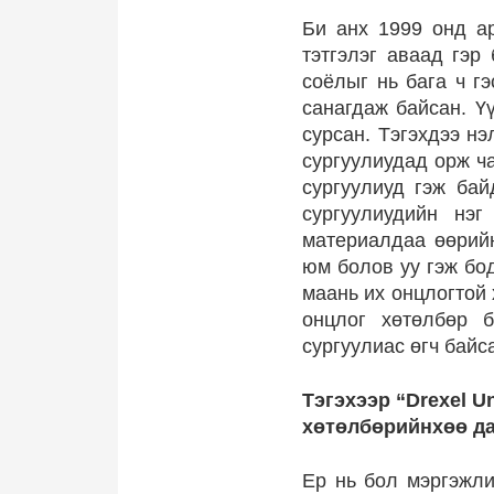
Би анх 1999 онд а
тэтгэлэг аваад гэр
соёлыг нь бага ч г
санагдаж байсан. Ү
сурсан. Тэгэхдээ н
сургуулиудад орж ча
сургуулиуд гэж бай
сургуулиудийн нэг
материалдаа өөрийн
юм болов уу гэж бод
маань их онцлогтой
онцлог хөтөлбөр б
сургуулиас өгч байс
Тэгэхээр “Drexel U
хөтөлбөрийнхөө да
Ер нь бол мэргэжли