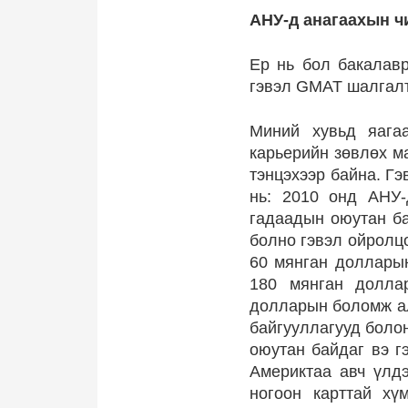
АНУ-д анагаахын ч
Ер нь бол бакалавр
гэвэл GMAT шалгалт
Миний хувьд яагаа
карьерийн зөвлөх ма
тэнцэхээр байна. Гэ
нь: 2010 онд АНУ-
гадаадын оюутан ба
болно гэвэл ойролцо
60 мянган долларын
180 мянган долла
долларын боломж алд
байгууллагууд болон
оюутан байдаг вэ г
Америктаа авч үлдэ
ногоон карттай хү