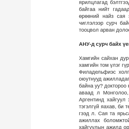
ярилцлагад бэлтгээ
байгаа нийт гадаа
өрөөний найз сая 
чиглэлээр сурч ба
тооцвол арван доло
АНУ-д сурч байх үе
Хамгийн сайхан дур
хамгийн том үлэг гү
Филадельфиэс холг
оюутнууд ажилладаг
байна уу? доктороо 
аваад л Монголоо,
Аргентинд хайгуул 
тэгэлгүй яахав, би 
гээд л. Сая та ярьс
ажиллах боломжтой
хайгуулын ажилд ор