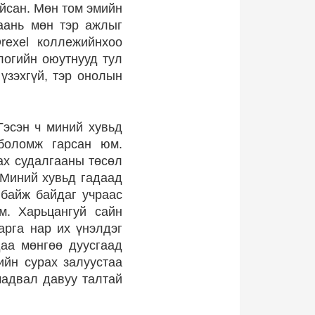
айсан. Мөн том эмийн
аань мөн тэр ажлыг
rexel коллежийнхоо
логийн оюутнууд тул
үзэхгүй, тэр онолын
Гэсэн ч миний хувьд
боломж гарсан юм.
ах судалгааны төсөл
 Миний хувьд гадаад
 байж байдаг учраас
м. Харьцангуй сайн
рга нар их үнэлдэг
даа мөнгөө дуусгаад
ийн сурах залуустаа
чадвал давуу талтай