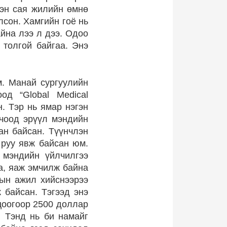
дэн сая жилийн өмнө
лсон. Хамгийн гоё нь
айна лээ л дээ. Одоо
толгой байгаа. Энэ
м. Манай сургуулийн
од “Global Medical
н. Тэр нь ямар нэгэн
очоод эрүүл мэндийн
ан байсан. Түүнчлэн
 руу явж байсан юм.
 мэндийн үйлчилгээ
а, яаж эмчилж байна
рын ажил хийснээрээ
 байсан. Тэгээд энэ
цоогоор 2500 доллар
. Тэнд нь би намайг