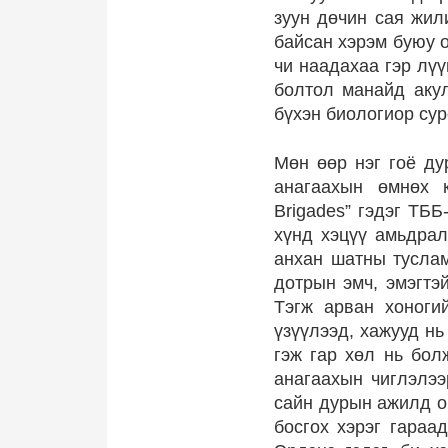
зуун дөчин сая жил
байсан хэрэм буюу о
чи наадахаа гэр лүү
болтол манайд аку
бүхэн биологиор сур
Мөн өөр нэг гоё ду
анагаахын өмнөх к
Brigades” гэдэг ТББ
хүнд хэцүү амьдрал
анхан шатны туслам
дотрын эмч, эмэгтэ
Тэгж арван хоноги
үзүүлээд, хажууд н
гэж гар хөл нь бол
анагаахын чиглэлээ
сайн дурын ажилд о
босгох хэрэг гараа