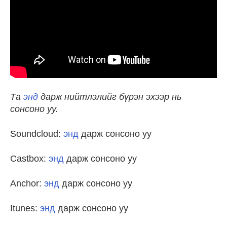
Та
энд
дарж нийтлэлийг бүрэн эхээр нь
сонсоно уу.
Soundcloud:
энд
дарж сонсоно уу
Castbox:
энд
дарж сонсоно уу
Anchor:
энд
дарж сонсоно уу
Itunes:
энд
дарж сонсоно уу