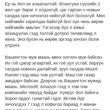
Ер нь бол их ачаалалтай. Ялангуяа сүүлийн 2
жил цаг бараг л олдохгүй, цаг гарсан ч номын
сандаа орж хичээлээ хийхгүй бол болохгүй. Мөн
нийгмийн харилцаа байхгүй бол хүн чинь өөрөө
нийгмийн амьтан. Тэгэхээр бүх л юмыг
зохицуулах гээд толгой дотроо төлөвлөөд л
явна. Энэ бүхэн нь өөрөө эргээд хичээл болж
үлдэнэ.
Вашингтон муж маань мөнх ногоон муж байсан.
Их гоё цэвэр агаартай, их гоё уул устай, баруун
талдаа номхон далайтай, зүүн талдаа Mount
Rainier гээд маш том уултай. Маш гоё газар
амьдарч байсан. Дээрээс нь Вашингтон мужид
маань Microsoft, Amazon гээд л том том
компанийн төвүүд байдаг. Хүмүүс бол байнга
бороо ордог, гунигтай гэдэг. Өглөө бүр
хичээлдээ 7 гээд л кофегоо бариад л манан