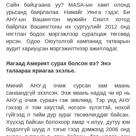
Сайн байцгаана уу? MASA-ын хамт олонд
урьсанд баярлалаа. Намайг Уянга гэдэг, Би
АНУ-ын Вашингтон мужийн Сиатл хотод
байрлах Вашингтоны их сургуулийг 2012 онд
нягтлан бодох мэргэжлээр суралцаж төгсөөд
ирсэн. Одоо Оюутолгой кампанид татварын
аудит хариуцсан мэргэжилтнээр ажилладаг.
Яагаад Америкт сурах болсон вэ? Энэ
талаараа яриагаа эхэлье.
Миний АНУ-д очиж сурсан зам маань
санаандгүй эхэлсэн. Ээж маань надад чи ер нь
АНУ-д очиж сураач гэж зөвлөөд. Тэр үед АНУ
гэхээр л том хаустай, ногоон зүлэгтэй, нохой
гүйгээд л тийм дүр зураг төсөөлөгддөг байсан.
Хүүхэд байсан болохоор ямар ч илүү, дутуу юм
бодолгүй шууд л тэгье гээд дэмжээд 2006 онд