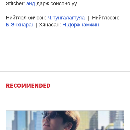
Stitcher:
энд
дарж сонсоно уу
Нийтлэл бичсэн:
Ч.Тунгалагтуяа
| Нийтлэсэн:
Б.Энхнаран
| Хянасан:
Н.Доржнамжин
RECOMMENDED