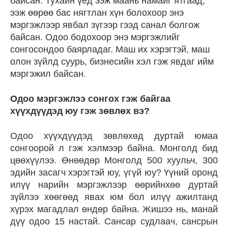
байсан. Тухайн үед ээж маань намайг ятгаад,
ээж өөрөө бас нягтлан хүн болохоор энэ
мэргэжлээр явбал зүгээр гээд санал болгож
байсан. Одоо бодохоор энэ мэргэжлийг
сонгосондоо баярладаг. Маш их хэрэгтэй, маш
олон зүйлд суурь, бизнесийн хэл гэж явдаг ийм
мэргэжил байсан.
Одоо мэргэжлээ сонгох гэж байгаа
хүүхдүүдэд юу гэж зөвлөх вэ?
Одоо хүүхдүүдэд зөвлөхөд дуртай юмаа
сонгоорой л гэж хэлмээр байна. Монголд бид
цөөхүүлээ. Өнөөдөр Монголд 500 хуульч, 300
эдийн засагч хэрэгтэй юу, үгүй юу? Үүний оронд
илүү нарийн мэргэжлээр өөрийнхөө дуртай
зүйлээ хөөгөөд явах юм бол илүү ажилтанд
хүрэх магадлал өндөр байна. Жишээ нь, манай
дүү одоо 15 настай. Сансар судлаач, сансрын