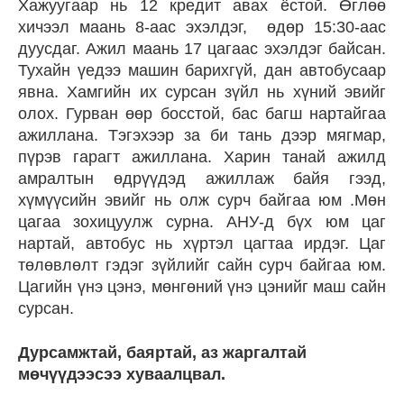
Хажуугаар нь 12 кредит авах ёстой. Өглөө
хичээл маань 8-аас эхэлдэг, өдөр 15:30-аас
дуусдаг. Ажил маань 17 цагаас эхэлдэг байсан.
Тухайн үедээ машин барихгүй, дан автобусаар
явна. Хамгийн их сурсан зүйл нь хүний эвийг
олох. Гурван өөр босстой, бас багш нартайгаа
ажиллана. Тэгэхээр за би тань дээр мягмар,
пүрэв гарагт ажиллана. Харин танай ажилд
амралтын өдрүүдэд ажиллаж байя гээд,
хүмүүсийн эвийг нь олж сурч байгаа юм .Мөн
цагаа зохицуулж сурна. АНУ-д бүх юм цаг
нартай, автобус нь хүртэл цагтаа ирдэг. Цаг
төлөвлөлт гэдэг зүйлийг сайн сурч байгаа юм.
Цагийн үнэ цэнэ, мөнгөний үнэ цэнийг маш сайн
сурсан.
Дурсамжтай, баяртай, аз жаргалтай
мөчүүдээсээ хуваалцвал.