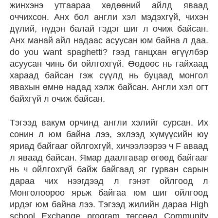
жинхэнэ утгаараа хөдөөний айлд яваад
оччихсон. Анх бол англи хэл мэдэхгүй, чихэн
дүлий, нүдэн балай гэдэг шиг л очиж байсан.
Анх манай айл надаас асуусан юм байна л даа.
do you want spaghetti? гээд ганцхан өгүүлбэр
асуусан чинь би ойлгохгүй. Өөдөөс нь гайхаад
хараад байсан гэж сүүлд нь буцаад монгол
явахын өмнө надад хэлж байсан. Англи хэл огт
байхгүй л очиж байсан.
Тэгээд вакум орчинд англи хэлийг сурсан. Их
сонин л юм байна лээ, эхлээд хүмүүсийн юу
яриад байгааг ойлгохгүй, хичээлээрээ ч F аваад
л яваад байсан. Ямар даалгавар өгөөд байгааг
нь ч ойлгохгүй байж байгаад яг гурван сарын
дараа чих нээгдээд л гэнэт ойлгоод л
Монголоороо ярьж байгаа юм шиг ойлгоод
ирдэг юм байна лээ. Тэгээд жилийн дараа High
school Exchange program төгсөөд Community