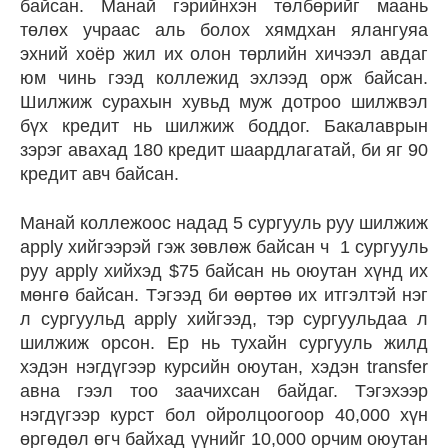
байсан. Манай гэрийнхэн төлбөрийг маань
төлөх учраас аль болох хямдхан ялангуяа
эхний хоёр жил их олон төрлийн хичээл авдаг
юм чинь гээд коллежид эхлээд орж байсан.
Шилжиж сурахын хувьд муж дотроо шилжвэл
бүх кредит нь шилжиж боддог. Бакалаврын
зэрэг авахад 180 кредит шаардлагатай, би яг 90
кредит авч байсан.
Манай коллежоос надад 5 сургууль руу шилжиж
аpply хийгээрэй гэж зөвлөж байсан ч 1 сургууль
руу apply хийхэд $75 байсан нь оюутан хүнд их
мөнгө байсан. Тэгээд би өөртөө их итгэлтэй нэг
л сургуульд apply хийгээд, тэр сургуульдаа л
шилжиж орсон. Ер нь тухайн сургууль жилд
хэдэн нэгдүгээр курсийн оюутан, хэдэн transfer
авна гээл тоо заачихсан байдаг. Тэгэхээр
нэгдүгээр курст бол ойролцоогоор 40,000 хүн
өргөдөл өгч байхад үүнийг 10,000 орчим оюутан