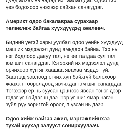
дунд алхах нь надад их таалагддаг. Одоо тэр
үеэ бодохоор үнэхээр сайхан санагддаг.
Америкт одоо бакалавраа сурахаар
төлөвлөж байгаа хүүхдүүдэд зөвлөөч.
Бидний үетэй харьцуулбал одоо үеийн хүүхдүүд
маш их мэдээлэл дунд амьдарч байна. Тэр нь
нэг бодлоор давуу тал, нөгөө талдаа сул тал
юм шиг санагддаг. Хэтэрхий их мэдээлэл дунд
орчихоор хүн яг хаашаа явахаа мэддэггүй.
Заагаад зөвлөөд өгчих хүн байхгүй болохоор
жаахан төөрөлдөөд явчихдаг юм шиг санагддаг.
Тэгэхээр ер нь суусан цэцнээс явсан тэнэг дээр
гэдэг үг байдаг ш дээ. Тэр үг шиг ямар нэгэн
зүйл рүү зоригтой ороод л үзсэн нь дээр.
Одоо хийж байгаа ажил, мэргэжлийнхээ
тухай хүүхэд залууст сонирхуулаач.