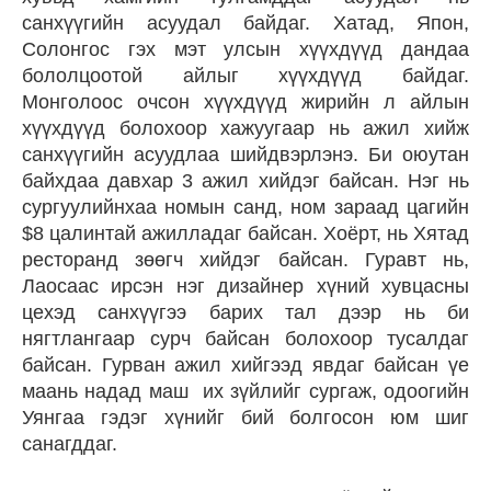
санхүүгийн асуудал байдаг. Хатад, Япон,
Солонгос гэх мэт улсын хүүхдүүд дандаа
бололцоотой айлыг хүүхдүүд байдаг.
Монголоос очсон хүүхдүүд жирийн л айлын
хүүхдүүд болохоор хажуугаар нь ажил хийж
санхүүгийн асуудлаа шийдвэрлэнэ. Би оюутан
байхдаа давхар 3 ажил хийдэг байсан. Нэг нь
сургуулийнхаа номын санд, ном зараад цагийн
$8 цалинтай ажилладаг байсан. Хоёрт, нь Хятад
ресторанд зөөгч хийдэг байсан. Гуравт нь,
Лаосаас ирсэн нэг дизайнер хүний хувцасны
цехэд санхүүгээ барих тал дээр нь би
нягтлангаар сурч байсан болохоор тусалдаг
байсан. Гурван ажил хийгээд явдаг байсан үе
маань надад маш их зүйлийг сургаж, одоогийн
Уянгаа гэдэг хүнийг бий болгосон юм шиг
санагддаг.