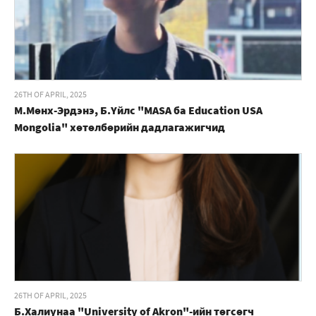
26TH OF APRIL, 2025
М.Мөнх-Эрдэнэ, Б.Үйлс "MASA ба Education USA
Mongolia" хөтөлбөрийн дадлагажигчид
26TH OF APRIL, 2025
Б.Халиунаа "University of Akron"-ийн төгсөгч