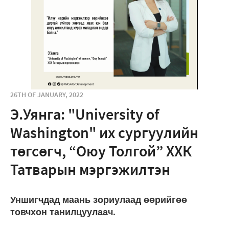
26TH OF JANUARY, 2022
Э.Уянга: "University of
Washington" их сургуулийн
төгсөгч, “Оюу Толгой” ХХК
Татварын мэргэжилтэн
Уншигчдад маань зориулаад өөрийгөө
товчхон танилцуулаач.