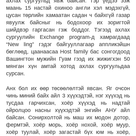
ахлах сургуульд явж байсан. Тэр үедээ ээж
маань 15 настай охиноо англи хэл мэдэхгүй,
цусан төрлийн хамаатан садан ч байхгүй газар
явуулж байсныг нь бодохоор их зоригтой
шийдвэр гаргасан гэж боддог. Тэгээд ахлах
сургуулийн Exchange program-д хамрагдаад
“New ling” гэдэг байгууллагаар аппликэйшн
бөглөөд, цаанаасаа Host family бас сонгогдоод
Вашингтон мужийн Гуам гээд их жижигхэн 50
мянган хүн амтай хотод ахлах сургуульдаа
сурсан.
Анх бол их өөр төсөөлөлтэй явсан. Яг очсон
чинь миний байх айл 3 хүүхэдтэй, нэг хүүхэд нь
тусдаа гарчихсан, хоёр хүүхэд нь надтай
ойролцоо насны хүүхэдтэй энгийн АНУ айл
байсан. Сонирхолтой нь маш их модон дотор,
фермтэй, хоёр морь, хоёр нохой, хоёр муур,
хоёр туулай, хоёр загастай бүх юм нь хоёр,