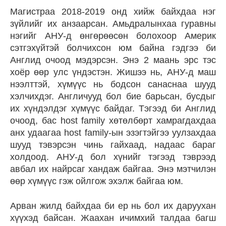
Магистраа 2018-2019 онд хийж байхдаа нэг
зүйлийг их анзаарсан. Амьдралынхаа гуравны
нэгийг АНУ-д өнгөрөөсөн болохоор Америк
сэтгэхүйтэй болчихсон юм байна гэдгээ би
Англид очоод мэдэрсэн. Энэ 2 маань эрс тэс
хоёр өөр улс үндэстэн. Жишээ нь, АНУ-д маш
нээлттэй, хүмүүс нь бодсон санаснаа шууд
хэлчихдэг. Англичууд бол бие барьсан, бусдыг
их хүндэлдэг хүмүүс байдаг. Тэгээд би Англид
очоод, бас host family хөтөлбөрт хамрагдахдаа
анх удаагаа host family-ын эзэгтэйгээ уулзахдаа
шууд тэвэрсэн чинь гайхаад, надаас бараг
холдоод. АНУ-д бол хүнийг тэгээд тэврээд
авбал их найрсаг хандаж байгаа. Энэ мэтчилэн
өөр хүмүүс гэж ойлгож эхэлж байгаа юм.
Арван жилд байхдаа би ер нь бол их даруухан
хүүхэд байсан. Жаахан ичимхий талдаа багш