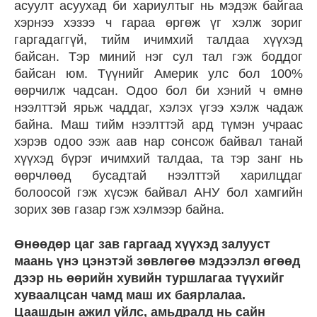
асуулт асуухад би хариултыг нь мэдэж байгаа
хэрнээ хэзээ ч гараа өргөж үг хэлж зориг
гаргадаггүй, тийм ичимхий талдаа хүүхэд
байсан. Тэр миний нэг сул тал гэж боддог
байсан юм. Түүнийг Америк улс бол 100%
өөрчилж чадсан. Одоо бол би хэний ч өмнө
нээлттэй ярьж чаддаг, хэлэх үгээ хэлж чадаж
байна. Маш тийм нээлттэй ард түмэн учраас
хэрэв одоо ээж аав нар сонсож байвал танай
хүүхэд бүрэг ичимхий талдаа, та тэр занг нь
өөрчлөөд бусадтай нээлттэй харилцдаг
болоосой гэж хүсэж байвал АНУ бол хамгийн
зорих зөв газар гэж хэлмээр байна.
Өнөөдөр цаг зав гаргаад хүүхэд залууст
маань үнэ цэнэтэй зөвлөгөө мэдээлэл өгөөд
дээр нь өөрийн хувийн туршлагаа түүхийг
хуваалцсан чамд маш их баярлалаа.
Цаашдын ажил үйлс, амьдралд нь сайн