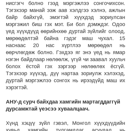
нисгэгч болно гээд мэргэжлээ сонгочихсон.
Тэгэхээр манай ээж аав хэлдгээ хэлнэ, ажлын
байр байхгүй, эмэгтэй хүүхдэд зориулсан
мэргэжил биш гэх мэт. Би бол дэмждэг. Одоо
үед хүүхдүүд өөрийнхөө дуртай зүйлийг олоод,
мөрөөдөлтэй байна гэдэг маш чухал. 15
наснаас 20 нас хүртлээ мөрөөдөл нь
өөрчлөгдөж болно. Гэхдээ яг энэ үед нь ямар
нэгэн байдлаар нөлөөлж, үгүй чи заавал хуульч
болох ёстой гэх зэргээр нөлөөлөх ёсгүй.
Тэгэхээр хүүхэд, дүү нартаа зориулж хэлэхэд,
дуртай мэргэжлээ сонгох нь ирээдүйд маш их
хэрэгтэй.
АНУ-д сурч байхдаа хамгийн мартагддаггүй
дурсамжтай үеэсээ хуваалцаач.
Хүнд хэцүү зүйл гэвэл, Монгол хүүхдүүдийн
хувьд хамгийн тулгамддаг асуудал нь