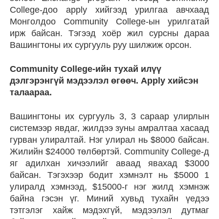
College-доо apply хийгээд урилгаа авчхаад
Монголдоо Community College-ын урилгатай
ирж байсан. Тэгээд хоёр жил сурсны дараа
Вашингтоны их сургууль руу шилжиж орсон.
Community College-ийн тухай илүү
дэлгэрэнгүй мэдээлэл өгөөч. Apply хийсэн
талаараа.
Вашингтоны их сургууль 3, 3 сараар улирлын
системээр явдаг, жилдээ зуны амралтаа хасаад
гурван улиралтай. Нэг улирал нь $8000 байсан.
Жилийн $24000 төлбөртэй. Community College-д
яг адилхан хичээлийг аваад явахад $3000
байсан. Тэгэхээр бодит хэмнэлт нь $5000 1
улиралд хэмнээд, $15000-г нэг жилд хэмнэж
байна гэсэн үг. Миний хувьд тухайн үедээ
тэтгэлэг хайж мэдэхгүй, мэдээлэл дутмаг