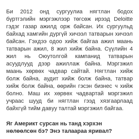
Би 2012 онд сургуулиа нягтлан бодох
бүртгэлийн мэргэжлээр төгсөж ирээд Deloitte
гэдэг газар ажилд орж байсан. Их сургуульд
байхад хамгийн дургүй хичээл татварын хичээл
байсан. Гэхдээ одоо хийж байгаа ажил маань
татварын ажил, 8 жил хийж байна. Сүүлийн 4
жил нь Оюутолгой кампанид татварын
асуудлууд дээр ажиллаж байна. Мэргэжил
маань хөрвөх чадвар сайтай. Нягтлан хийж
болж байна, аудит хийж болж байна, татвар
хийж болж байна, өөрийн гэсэн бизнес ч хийж
болно. Маш их хөрвөх чадвартай мэргэжил
учраас шууд би нягтлан гээд хязгаарлаад
байхгүй тийм давуу талтай мэргэжил байгаа.
Яг Америкт сурсан нь танд хэрхэн
нөлөөлсөн бэ? Энэ талаараа яривал?