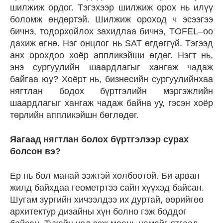
шилжиж ордог. Тэгэхээр шилжиж орох нь илүү
боломж өндөртэй. Шилжиж ороход ч эсээгээ
бичнэ, тодорхойлох захидлаа бичнэ, TOFEL–оо
дахиж өгнө. Нэг онцлог нь SAT өгдөггүй. Тэгээд
анх орохдоо хоёр аппликэйши өгдөг. Нэгт нь,
энэ сургуулийн шаардлагыг хангаж чадаж
байгаа юу? Хоёрт нь, бизнесийн сургуулийнхаа
нягтлан бодох бүртгэлийн мэргэжлийн
шаардлагыг хангаж чадаж байна уу, гэсэн хоёр
төрлийн аппликэйшн бөглөдөг.
Яагаад нягтлан болох бүртгэлээр сурах
болсон вэ?
Ер нь бол манай ээжтэй холбоотой. Би арван
жилд байхдаа геометртээ сайн хүүхэд байсан.
Шугам зургийн хичээлдээ их дуртай, өөрийгөө
архитектур дизайны хүн болно гэж боддог