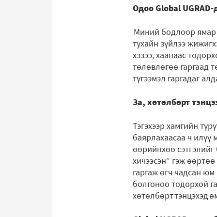
Одоо Global UGRAD-д
Миний бодлоор ямар н
тухайн зүйлээ жижигхэ
хэзээ, хаанаас тодорх
төлөвлөгөө гаргаад тө
түгээмэл гаргадаг алд
За, хөтөлбөрт тэнцэ
Тэгэхээр хамгийн түрү
баярлахаасаа ч илүү 
өөрийнхөө сэтгэлийг б
хичээсэн” гэж өөртө
гаргаж өгч чадсан юм 
болгоноо тодорхой га
хөтөлбөрт тэнцэхэд ө