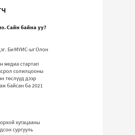
гч
э. Сайн байна уу?
дэг. Би МУИС-ыг Олон
н медиа стартап
овсрол солилцооны
эн төслүүд дээр
аж байсан ба 2021
дорхой хугацааны
гдсон сургууль