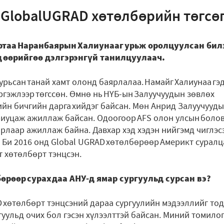
: GlobalUGRAD хөтөлбөрийн төгсө
ртаа Наранбаярын Халиунааг урьж оролцуулсан билэ
 өөрийгөө дэлгэрэнгүй танилцуулаач.
урьсан танай хамт олонд баярлалаа. Намайг Халиунаа гэ
гэжлээр төгссөн. Өмнө нь НҮБ-ын Залуучуудын зөвлөх
йн бичгийн дарга хийдэг байсан. Мөн Анрид Залуучууды
риуцаж ажиллаж байсан. Одоогоор AFS олон улсын бол
ирлаар ажиллаж байна. Давхар хэд хэдэн нийгэмд чиглэс
 Би 2016 онд Global UGRAD хөтөлбөрөөр Америкт суралц
гт хөтөлбөрт тэнцсэн.
бөрөөр сурахдаа АНУ-д ямар сургуульд сурсан вэ?
D хөтөлбөрт тэнцсэний дараа сургуулийн мэдээллийг то
ргуульд очих бол гэсэн хүлээлттэй байсан. Миний томило