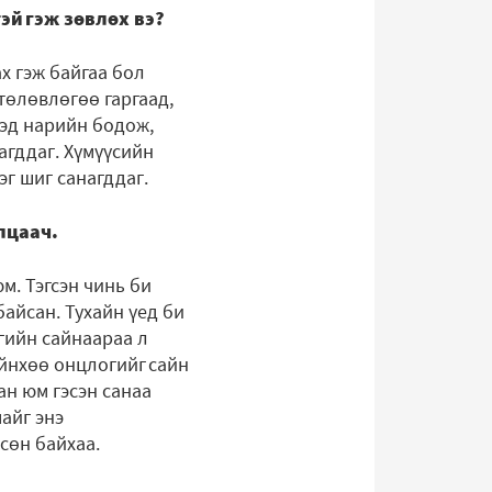
эй гэж зөвлөх вэ?
х гэж байгаа бол
 төлөвлөгөө гаргаад,
гээд нарийн бодож,
агддаг. Хүмүүсийн
эг шиг санагддаг.
алцаач.
юм. Тэгсэн чинь би
байсан. Тухайн үед би
мгийн сайнаараа л
йнхөө онцлогийг сайн
ан юм гэсэн санаа
айг энэ
сөн байхаа.