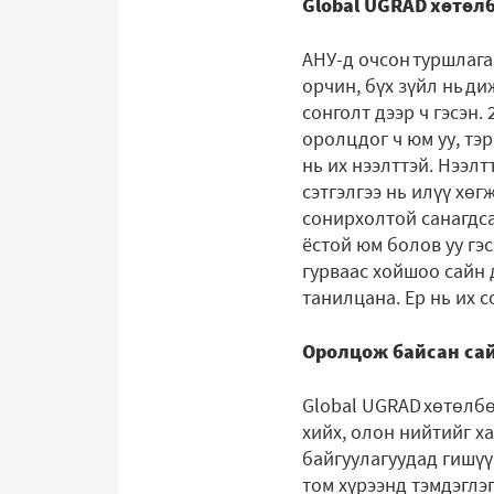
Global UGRAD хөтөл
АНУ-д очсон туршлага
орчин, бүх зүйл нь д
сонголт дээр ч гэсэн.
оролцдог ч юм уу, тэ
нь их нээлттэй. Нээл
сэтгэлгээ нь илүү хө
сонирхолтой санагдса
ёстой юм болов уу гэс
гурваас хойшоо сайн 
танилцана. Ер нь их 
Оролцож байсан сай
Global UGRAD хөтөлбө
хийх, олон нийтийг х
байгуулагуудад гишүү
том хүрээнд тэмдэглэ