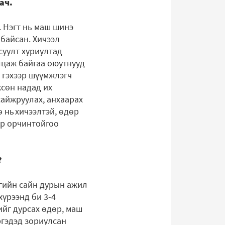
иач.
. Нэгт нь маш шинэ
 байсан. Хичээл
асуулт хуриултад
алцаж байгаа оюутнууд
н гэхээр шүүмжлэгч
жсөн надад их
сайжруулах, анхаарах
ө нь хичээлтэй, өдөр
эр орчинтойгоо
?
агийн сайн дурын ажил
хүрээнд би 3-4
ийг дурсах өдөр, маш
ргэдэд зориулсан