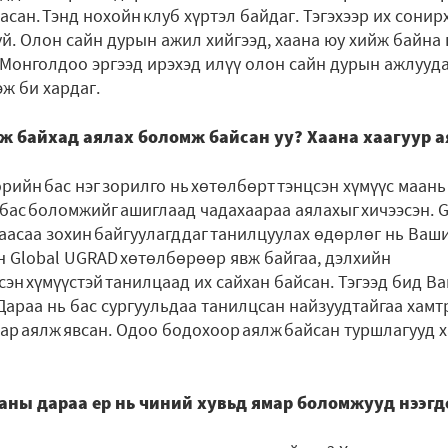
сан. Тэнд нохойн клуб хүртэл байдаг. Тэгэхээр их сонир
үй. Олон сайн дурын ажил хийгээд, хаана юу хийж байна
эн Монголдоо эргээд ирэхэд илүү олон сайн дурын ажлуу
эж би хардаг.
ж байхад аялах боломж байсан уу? Хаана хаагуур 
рийн бас нэг зорилго нь хөтөлбөрт тэнцсэн хүмүүс маань
 бас боломжийг ашиглаад чадахаараа аялахыг хичээсэн. G
асаа зохин байгуулагддаг танилцуулах өдөрлөг нь Ваш
сэн Global UGRAD хөтөлбөрөөр явж байгаа, дэлхийн
рсэн хүмүүстэй танилцаад их сайхан байсан. Тэгээд бид 
Дараа нь бас сургуульдаа танилцсан найзуудтайгаа хамтр
даар аялж явсан. Одоо бодохоор аялж байсан туршлагууд
аны дараа ер нь чиний хувьд ямар боломжууд нээгд