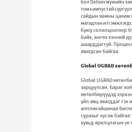
бол Deliver мужийн хам
том кампустай сургуу
сайдын яамны цахим х
магадлан итгэмжлэгдс
буюу солилцоогоор бү
байх, англи хэлний д
шаарддаггүй. Процесс
явагдсан байгаа.
Global UGRAD хөтөл
Global UGRAD хөтөлбөр
зарцуулсан. Бараг хоё
хөтөлбөрүүдэд хэрхэн
үйл явц явагддаг гэх 
аппликэйшинаа бөглөөд
сурахыг хүсэж байгаа 
хувьд ярилцлагын үе 