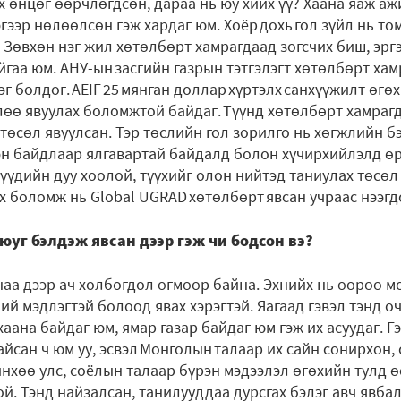
 өнцөг өөрчлөгдсөн, дараа нь юу хийх үү? Хаана яаж ажи
ээр нөлөөлсөн гэж хардаг юм. Хоёр дохь гол зүйл нь том
 Зөвхөн нэг жил хөтөлбөрт хамрагдаад зогсчих биш, эрг
гаа юм. АНУ-ын засгийн газрын тэтгэлэгт хөтөлбөрт ха
эг болдог. AEIF 25 мянган доллар хүртэлх санхүүжилт өгөх
лөө явуулах боломжтой байдаг. Түүнд хөтөлбөрт хамраг
 төсөл явуулсан. Тэр төслийн гол зорилго нь хөгжлийн 
гэн байдлаар ялгавартай байдалд болон хүчирхийлэлд ө
үүдийн дуу хоолой, түүхийг олон нийтэд таниулах төсөл
үх боломж нь Global UGRAD хөтөлбөрт явсан учраас нээгд
юуг бэлдэж явсан дээр гэж чи бодсон вэ?
наа дээр ач холбогдол өгмөөр байна. Эхнийх нь өөрөө м
ий мэдлэгтэй болоод явах хэрэгтэй. Яагаад гэвэл тэнд 
хаана байдаг юм, ямар газар байдаг юм гэж их асуудаг. Г
йсан ч юм уу, эсвэл Монголын талаар их сайн сонирхон, 
йнхөө улс, соёлын талаар бүрэн мэдээлэл өгөхийн тулд 
й. Тэнд найзалсан, танилууддаа дурсгах бэлэг авч явбал