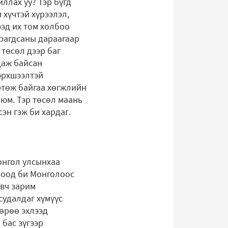
ллах уу? Тэр бүгд
 хүчтэй хүрээлэл,
ээд их том холбоо
мрагдсаны дараагаар
 төсөл дээр баг
даж байсан
бэрхшээлтэй
ртөж байгаа хөгжлийн
 юм. Тэр төсөл маань
сэн гэж би хардаг.
онгол улсынхаа
очоод би Монголоос
эвч зарим
судалдаг хүмүүс
өөрөө эхлээд
 бас зүгээр