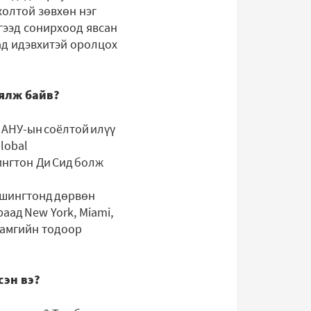
холтой зөвхөн нэг
 гээд сонирхоод явсан
дад идэвхитэй оролцох
аялж байв?
 АНУ-ын соёлтой илүү
lobal
ингтон Ди Сид болж
Вашингтонд дөрвөн
аад New York, Miami,
 хамгийн тодоор
сэн вэ?