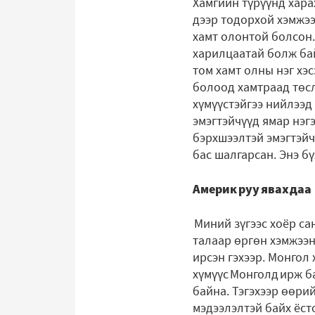
Хамгийн түрүүнд харах
дээр тодорхой хэмжээг
хамт олонтой болсон.
харилцаатай болж бай
том хамт олны нэг хэс
болоод хамтраад төс
хүмүүстэйгээ нийлээд
эмэгтэйчүүд ямар нэ
бэрхшээлтэй эмэгтэйч
бас шалгарсан. Энэ б
Америк руу явахдаа 
Миний зүгээс хоёр са
талаар өргөн хэмжээн
ирсэн гэхээр. Монгол 
хүмүүс Монголд ирж ба
байна. Тэгэхээр өөри
мэдээлэлтэй байх ёсто