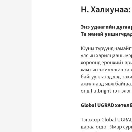
Н. Халиунаа
Энэ удаагийн дугаа
Та манай уншигчдад
Юуны түрүүнд намайг 
улсын харилцааны мэр
хороонд ерөнхий нари
хамтын ажиллагаа ха
байгууллагад дэд зах
ажиллаад явж байгаа.
онд Fulbright тэтгэлэ
Global UGRAD хөтөл
Тэгэхээр Global UGRA
дараа өгдөг. Ямар су