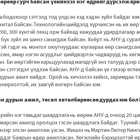
бөрөөр сурч байсан үеийнхээ нэг өдрийг дүрсэлж яр
а бодохоор сэтгэлд тод үлдсэн хэд хэдэн зүйл байдаг юм
ижитал байсан. Технологийн шийдэлд хүрчихсэн нь их өөр
 200, 300 хүнтэй лекц орж байхад хажуудаа удирдлагаар 
р бүх зүйл их шинэ санагдаж байсан. Хоёрт нь АНУ-д сур
ттэй гэдэг нь монгол оюутнуудаас юугаараа өөр санагдса
гжсөн, ямар нэгэн асуудлыг шийдвэрлэх чадварууд нь хөг
н. Би өөртэйгөө харьцуулахад магадгүй энэ талууд дээр 
эн сэтгэгдэл үлдээж байсан. АНУ-д байсан үе гэхээр өглө
дурын ажил хийдэг. Орой нь хичээлээ хийнэ, заримдаа т
сонирхолтой, их завгүй өнгөрч байсан юм.
н дурын ажил, төсөл хөтөлбөрөөсөө дурдах юм бол
рийн нэг тавьдаг шаардлага нь өөрөө АНУ-д очоод 20 ц
амарсан ажилд оролцох гэсэн шаардлага байдаг. Түүний 
нээр элсэн ажиллаж үзсэн. Жишээ нь Мартин Лютер Кинг
гддэг баярын өдөр ажилласан. Хөгжлийн бэрхшээлтэй и