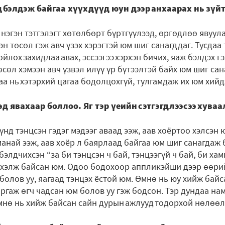
 бэлдэж байгаа хүүхдүүд юун дээр анхаарах нь зүйт
эгэн тэтгэлэгт хөтөлбөрт бүртгүүлээд, өргөдлөө явуула
н төсөл гэж авч үзэх хэрэгтэй юм шиг санагддаг. Тусдаа
ойлох захидлаа авах, эссээгээ хэрхэн бичих, яаж бэлдэх 
сөл хэмээн авч үзвэл илүү үр бүтээлтэй байх юм шиг сан
аа нь хэтэрхий цагаа бодолцохгүй, тулгамдаж их юм хийд
эд явахаар боллоо. Яг тэр үеийн сэтгэгдлээсээ хува
үнд тэнцсэн гэдэг мэдээг аваад ээж, аав хоёртоо хэлсэн 
манай ээж, аав хоёр л баярлаад байгаа юм шиг санагдаж 
элдчихсэн “за би тэнцсэн ч бай, тэнцээгүй ч бай, би ха
ө хэлж байсан юм. Одоо бодохоор аппликэйши дээр өөри
болов уу, яагаад тэнцэх ёстой юм. Өмнө нь юу хийж байс
ргаж өгч чадсан юм болов уу гэж бодсон. Тэр дундаа нам
мнө нь хийж байсан сайн дурын ажлууд тодорхой нөлөөл