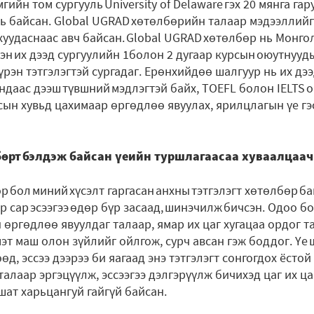
гийн том сургууль University of Delaware гэх 20 мянга га
ль байсан. Global UGRAD хөтөлбөрийн талаар мэдээллийг
уудаснаас авч байсан. Global UGRAD хөтөлбөр нь Монго
эн их дээд сургуулийн 1болон 2 дугаар курсын оюутнууд
рэн тэтгэлэгтэй сургадаг. Ерөнхийдөө шалгуур нь их дэ
ундаас дээш түвшний мэдлэгтэй байх, TOEFL болон IELTS 
ын хувьд цахимаар өргөдлөө явуулах, ярилцлагын үе гэ
бөрт бэлдэж байсан үеийн туршлагаасаа хуваалцаач
 бол миний хүсэлт гаргасан анхны тэтгэлэгт хөтөлбөр ба
р сар эсээгээ өдөр бүр засаад, шинэчилж бичсэн. Одоо б
 өргөдлөө явуулдаг талаар, ямар их цаг хугацаа ордог т
мэт маш олон зүйлийг ойлгож, сурч авсан гэж боддог. Үе
, эссээ дээрээ би яагаад энэ тэтгэлэгт сонгогдох ёстой
талаар эргэцүүлж, эссээгээ дэлгэрүүлж бичихэд цаг их ца
шат харьцангуй гайгүй байсан.