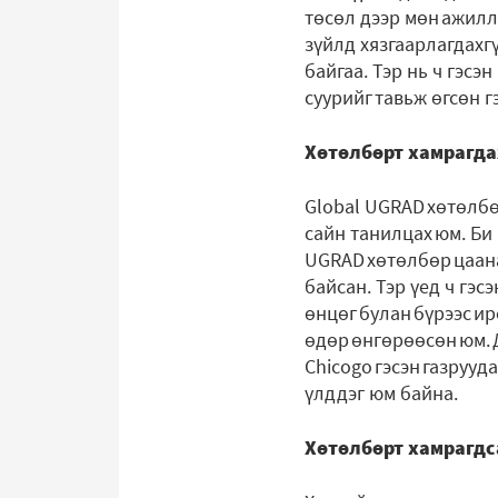
төсөл дээр мөн ажилла
зүйлд хязгаарлагдахг
байгаа. Тэр нь ч гэс
суурийг тавьж өгсөн г
Хөтөлбөрт хамрагда
Global UGRAD хөтөлбө
сайн танилцах юм. Би
UGRAD хөтөлбөр цаана
байсан. Тэр үед ч гэ
өнцөг булан бүрээс и
өдөр өнгөрөөсөн юм. 
Chicogo гэсэн газруу
үлддэг юм байна.
Хөтөлбөрт хамрагдс