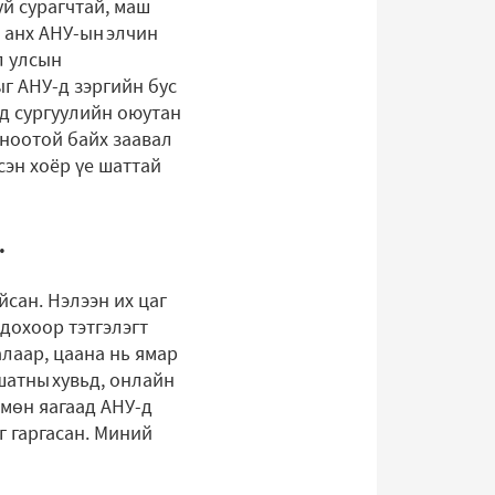
руй сурагчтай, маш
 анх АНУ-ын элчин
л улсын
ыг АНУ-д зэргийн бус
эд сургуулийн оюутан
оноотой байх заавал
сэн хоёр үе шаттай
.
йсан. Нэлээн их цаг
одохоор тэтгэлэгт
алаар, цаана нь ямар
 шатны хувьд, онлайн
 мөн яагаад АНУ-д
г гаргасан. Миний