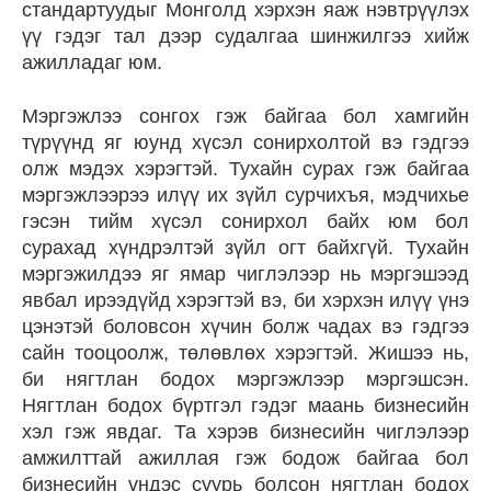
стандартуудыг Монголд хэрхэн яаж нэвтрүүлэх
үү гэдэг тал дээр судалгаа шинжилгээ хийж
ажилладаг юм.
Мэргэжлээ сонгох гэж байгаа бол хамгийн
түрүүнд яг юунд хүсэл сонирхолтой вэ гэдгээ
олж мэдэх хэрэгтэй. Тухайн сурах гэж байгаа
мэргэжлээрээ илүү их зүйл сурчихъя, мэдчихье
гэсэн тийм хүсэл сонирхол байх юм бол
сурахад хүндрэлтэй зүйл огт байхгүй. Тухайн
мэргэжилдээ яг ямар чиглэлээр нь мэргэшээд
явбал ирээдүйд хэрэгтэй вэ, би хэрхэн илүү үнэ
цэнэтэй боловсон хүчин болж чадах вэ гэдгээ
сайн тооцоолж, төлөвлөх хэрэгтэй. Жишээ нь,
би нягтлан бодох мэргэжлээр мэргэшсэн.
Нягтлан бодох бүртгэл гэдэг маань бизнесийн
хэл гэж явдаг. Та хэрэв бизнесийн чиглэлээр
амжилттай ажиллая гэж бодож байгаа бол
бизнесийн үндэс суурь болсон нягтлан бодох