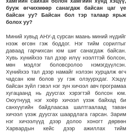
хамгийн сайхан болон хамгийн хүнд хэцүү,
бууж өгчихмөөр санагдаж байсан цаг үе
байсан уу? Байсан бол тэр талаар ярьж
болох уу?
Миний хувьд АНУ-д сурсан маань миний нүдийг
нээж өгсөн гэж боддог. Нэг тийм сорилтыг
даваад гарчихсан юм шиг санагдаж байсан.
Хувь хүнийхээ тал дээр илүү нээлттэй болсон,
мөн мэдлэг боловсролоо нэмэгдүүлсэн.
Хүнийхээ тал дээр намайг нэлээн хурцалж өгч
чадсан юм болов уу гэж олзуурхдаг. Хэцүү
байсан зүйл гэвэл нэг зун хичээл авч програмаа
хугацаанд нь дуусгах хэрэгтэй болсон юм.
Оюутнууд нэг хоёр хичээл үзэж байхад би
санхүүгийн байдлаасаа шалтгаалаад таван
хичээл үзэж дуусгах шаардлага гарсан. Зарим
нэг хичээлүүд дээр долоо хоногт дөрвөн
Харвардын кейс дээр ажиллах тийм