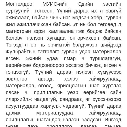
Монголдоо МУИС-ийн Эдийн засгийн
сургуулийг төгссөн. Үүний дараа их л завгүй
ажиллаад байсан чинь нэг мэдсэн хоёр, гурван
жил ажиллачихсан байсан. Уг нь бол төгсөөд л
магистрын зэрэг хамгаална гэж бодож байсан
боловч нэлээн хугацаа өнгөрчихсөн байсан.
Тэгээд л ер нь эрчимтэй бэлдэхээр шийдээд
Фулбрайтын тэтгэлэгт гурван удаа материалаа
өгсөн. Эхний удаа ямар ч туршлагагүй,
өөрийнхөө бодсоноороо эссэгээ бичээд өгсөн ч
тэнцээгүй. Түүний дараа нэлээн хүмүүсээс
зөвлөгөө аваад, хэлээ сайжруулаад,
материалаа өгөөд, ярилцлагын шат хүртлээ
явсан ч, ярилцлагын үеэр өөрийгөө сайн
илэрхийлж чадаагүй, сандраад яг хүссэнээрээ
асуултууддаа хариулж чадаагүй. Түүний дараа
дахиж материалуудаа сайжруулаад,
ярилцлагын шатандаа нэлээн бэлдсэн. Ингээд
гурав дахь оролдлого дээрээ тэнцэж