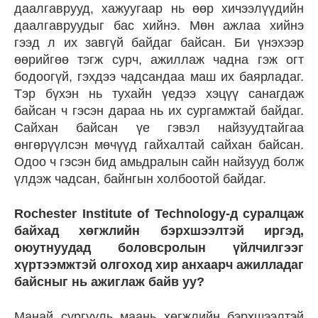
даалгаврууд, хажуугаар нь өөр хичээлүүдийн
даалгавруудыг бас хийнэ. Мөн ажлаа хийнэ
гээд л их завгүй байдаг байсан. Би үнэхээр
өөрийгөө тэгж сурч, ажиллаж чадна гэж огт
бодоогүй, гэхдээ чадсандаа маш их баярладаг.
Тэр бүхэн нь тухайн үедээ хэцүү санагдаж
байсан ч гэсэн дараа нь их сургамжтай байдаг.
Сайхан байсан үе гэвэл найзуудтайгаа
өнгөрүүлсэн мөчүүд гайхалтай сайхан байсан.
Одоо ч гэсэн бид амьдралын сайн найзууд болж
үлдэж чадсан, байнгын холбоотой байдаг.
Rochester Institute of Technology-д суралцаж
байхад хөгжлийн бэрхшээлтэй иргэд,
оюутнуудад боловсролын үйлчилгээг
хүртээмжтэй олгоход хир анхаарч ажилладаг
байсныг нь ажиглаж байв уу?
Манай сургууль маань хөгжлийн бэрхшээлтэй