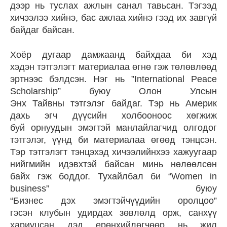
дээр нь туслах ажлын санал тавьсан. Тэгээд
хичээлээ хийнэ, бас ажлаа хийнэ гээд их завгүй
байдаг байсан.
Хоёр дугаар дамжаанд байхдаа би хэд
хэдэн тэтгэлэгт материалаа өгнө гэж төлөвлөөд
эртнээс бэлдсэн. Нэг нь ”International Peace
Scholarship” буюу Олон Улсын
Энх Тайвны тэтгэлэг байдаг. Тэр нь Америк
дахь эгч дүүсийн холбооноос хөгжиж
буй орнуудын эмэгтэй манлайлагчид олгодог
тэтгэлэг, үүнд би материалаа өгөөд тэнцсэн.
Тэр тэтгэлэгт тэнцэхэд хичээлийнхээ хажуугаар
нийгмийн идэвхтэй байсан минь нөлөөлсөн
байх гэж боддог. Тухайлбал би “Women in
business” буюу
“Бизнес дэх эмэгтэйчүүдийн оролцоо”
гэсэн клубын удирдах зөвлөлд орж, санхүү
хариуцсан дэд ерөнхийлөгчөөр нь жил