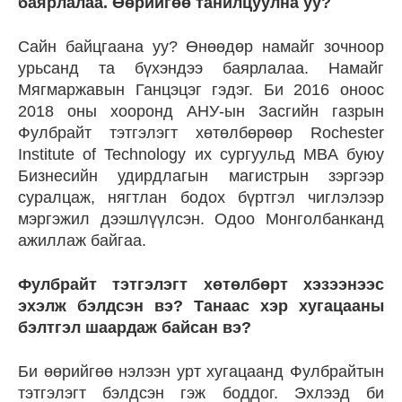
баярлалаа. Өөрийгөө танилцуулна уу?
Сайн байцгаана уу? Өнөөдөр намайг зочноор
урьсанд та бүхэндээ баярлалаа. Намайг
Мягмаржавын Ганцэцэг гэдэг. Би 2016 оноос
2018 оны хооронд АНУ-ын Засгийн газрын
Фулбрайт тэтгэлэгт хөтөлбөрөөр Rochester
Institute of Technology их сургуульд MBА буюу
Бизнесийн удирдлагын магистрын зэргээр
суралцаж, нягтлан бодох бүртгэл чиглэлээр
мэргэжил дээшлүүлсэн. Одоо Монголбанканд
ажиллаж байгаа.
Фулбрайт тэтгэлэгт хөтөлбөрт хэзээнээс
эхэлж бэлдсэн вэ? Танаас хэр хугацааны
бэлтгэл шаардаж байсан вэ?
Би өөрийгөө нэлээн урт хугацаанд Фулбрайтын
тэтгэлэгт бэлдсэн гэж боддог. Эхлээд би