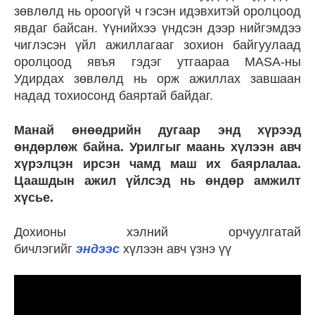
зөвлөлд нь ороогүй ч гэсэн идэвхитэй оролцоод
явдаг байсан. Үүнийхээ үндсэн дээр нийгэмдээ
чиглэсэн үйл ажиллагааг зохион байгуулаад
оролцоод явъя гэдэг утгаараа MASA-ны
Удирдах зөвлөлд нь орж ажиллах завшаан
надад тохиосонд баяртай байдаг.
Манай өнөөдрийн дугаар энд хүрээд
өндөрлөж байна. Урилгыг маань хүлээн авч
хүрэлцэн ирсэн чамд маш их баярлалаа.
Цаашдын ажил үйлсэд нь өндөр амжилт
хүсье.
Дохионы хэлний орчуулгатай
бичлэгийг
эндээс
хүлээн авч үзнэ үү