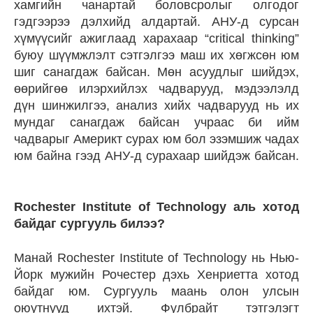
хамгийн чанартай боловсролыг олгодог
гэдгээрээ дэлхийд алдартай. АНУ-д сурсан
хүмүүсийг ажиглаад харахаар “critical thinking”
буюу шүүмжлэлт сэтгэлгээ маш их хөгжсөн юм
шиг санагдаж байсан. Мөн асуудлыг шийдэх,
өөрийгөө илэрхийлэх чадварууд, мэдээлэлд
дүн шинжилгээ, анализ хийх чадварууд нь их
мундаг санагдаж байсан учраас би ийм
чадварыг Америкт сурах юм бол эзэмшиж чадах
юм байна гээд АНУ-д сурахаар шийдэж байсан.
Rochester Institute of Technology аль хотод
байдаг сургууль билээ?
Манай Rochester Institute of Technology нь Нью-
Йорк мужийн Рочестер дэхь Хенриетта хотод
байдаг юм. Сургууль маань олон улсын
оюутнууд ихтэй. Фулбрайт тэтгэлэгт