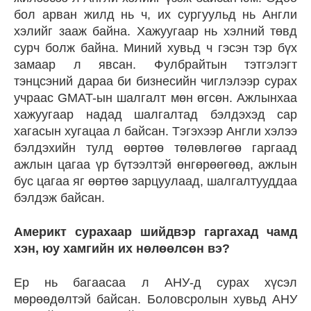
бол арван жилд нь ч, их сургуульд нь Англи
хэлийг зааж байна. Хажуугаар нь хэлний төвд
сурч болж байна. Миний хувьд ч гэсэн тэр бүх
замаар л явсан. Фулбрайтын тэтгэлэгт
тэнцсэний дараа би бизнесийн чиглэлээр сурах
учраас GMAT-ын шалгалт мөн өгсөн. Ажлынхаа
хажуугаар надад шалгалтад бэлдэхэд сар
хагасын хугацаа л байсан. Тэгэхээр Англи хэлээ
бэлдэхийн тулд өөртөө төлөвлөгөө гаргаад
ажлын цагаа үр бүтээлтэй өнгөрөөгөөд, ажлын
бус цагаа яг өөртөө зарцуулаад, шалгалтууддаа
бэлдэж байсан.
Америкт сурахаар шийдвэр гаргахад чамд
хэн, юу хамгийн их нөлөөлсөн вэ?
Ер нь багаасаа л АНУ-д сурах хүсэл
мөрөөдөлтэй байсан. Боловсролын хувьд АНУ