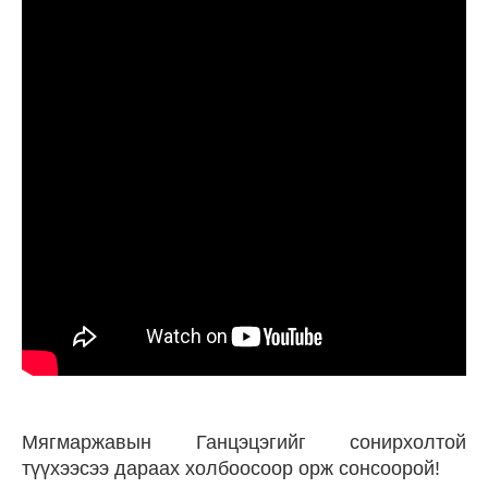
Мягмаржавын Ганцэцэгийг сонирхолтой
түүхээсээ дараах холбоосоор орж сонсоорой!