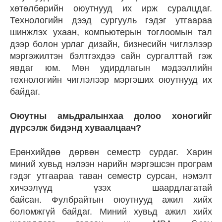
хөтөлбөрийн оюутнууд их ирж суралцдаг.
Технологийн дээд сургууль гэдэг утгаараа
шинжлэх ухаан, компьютерын тоглоомын тал
дээр болон урлаг дизайн, бизнесийн чиглэлээр
мэргэжилтэн бэлтгэхдээ сайн сургалттай гэж
явдаг юм. Мөн удирдлагын мэдээллийн
технологийн чиглэлээр мэргэших оюутнууд их
байдаг.
Оюутны амьдралынхаа долоо хоногийг
дүрсэлж бидэнд хуваалцаач?
Ерөнхийдөө дөрвөн семестр сурдаг. Харин
миний хувьд нэлээн нарийн мэргэшсэн програм
гэдэг утгаараа таван семестр сурсан, нэмэлт
хичээлүүд үзэх шаардлагатай
байсан. Фулбрайтын оюутнууд ажил хийх
боломжгүй байдаг. Миний хувьд ажил хийх