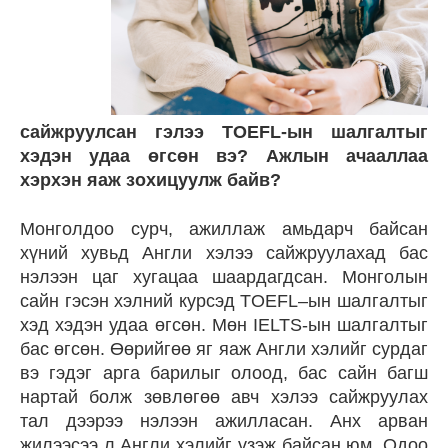
сайжруулсан гэлээ TOEFL-ын шалгалтыг
хэдэн удаа өгсөн вэ? Ажлын ачааллаа
хэрхэн яаж зохицуулж байв?
Монголдоо сурч, ажиллаж амьдарч байсан
хүний хувьд Англи хэлээ сайжруулахад бас
нэлээн цаг хугацаа шаардагдсан. Монголын
сайн гэсэн хэлний курсэд TOEFL–ын шалгалтыг
хэд хэдэн удаа өгсөн. Мөн IELTS-ын шалгалтыг
бас өгсөн. Өөрийгөө яг яаж Англи хэлийг сурдаг
вэ гэдэг арга барилыг олоод, бас сайн багш
нартай болж зөвлөгөө авч хэлээ сайжруулах
тал дээрээ нэлээн ажилласан. Анх арван
жилээсээ л Англи хэлийг үзэж байсан юм. Одоо