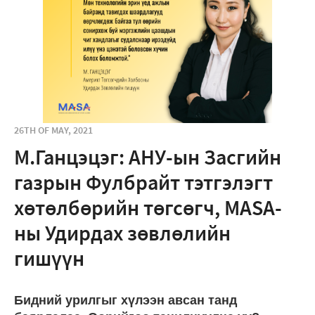
26TH OF MAY, 2021
М.Ганцэцэг: АНУ-ын Засгийн
газрын Фулбрайт тэтгэлэгт
хөтөлбөрийн төгсөгч, MASA-
ны Удирдах зөвлөлийн
гишүүн
Бидний урилгыг хүлээн авсан танд