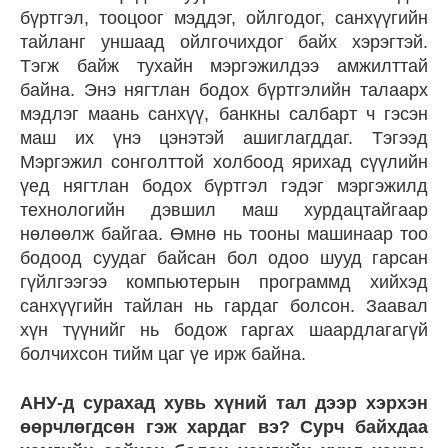
бүртгэл, тооцоог мэддэг, ойлгодог, санхүүгийн
тайланг уншаад ойлгочихдог байх хэрэгтэй.
Тэгж байж тухайн мэргэжилдээ амжилттай
байна. Энэ нягтлан бодох бүртгэлийн талаарх
мэдлэг маань санхүү, банкны салбарт ч гэсэн
маш их үнэ цэнэтэй ашиглагддаг. Тэгээд
Мэргэжил сонголттой холбоод ярихад сүүлийн
үед нягтлан бодох бүртгэл гэдэг мэргэжилд
технологийн дэвшил маш хурдацтайгаар
нөлөөлж байгаа. Өмнө нь тооны машинаар тоо
бодоод суудаг байсан бол одоо шууд гарсан
гүйлгээгээ компьютерын программд хийхэд
санхүүгийн тайлан нь гардаг болсон. Заавал
хүн түүнийг нь бодож гаргах шаардлагагүй
болчихсон тийм цаг үе ирж байна.
АНУ-д сурахад хувь хүний тал дээр хэрхэн
өөрчлөгдсөн гэж хардаг вэ? Сурч байхдаа