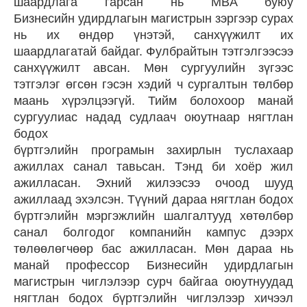
шаардлага гарсан нь MBA буюу
Бизнесийн удирдлагын магистрын зэргээр сурах
нь их өндөр үнэтэй, санхүүжилт их
шаардлагатай байдаг. Фулбрайтын тэтгэлгээсээ
санхүүжилт авсан. Мөн сургуулийн зүгээс
тэтгэлэг өгсөн гэсэн хэдий ч сургалтын төлбөр
маань хүрэлцээгүй. Тийм болохоор манай
сургуулиас надад судлаач оюутнаар нягтлан
бодох
бүртгэлийн програмын захирлын туслахаар
ажиллах санал тавьсан. Тэнд би хоёр жил
ажилласан. Эхний жилээсээ очоод шууд
ажиллаад эхэлсэн. Түүний дараа нягтлан бодох
бүртгэлийн мэргэжлийн шалгалтууд хөтөлбөр
санал болгодог компанийн кампус дээрх
төлөөлөгчөөр бас ажилласан. Мөн дараа нь
манай профессор Бизнесийн удирдлагын
магистрын чиглэлээр сурч байгаа оюутнуудад
нягтлан бодох бүртгэлийн чиглэлээр хичээл