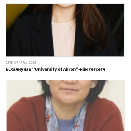
26TH OF APRIL, 2025
Б.Халиунаа "University of Akron"-ийн төгсөгч