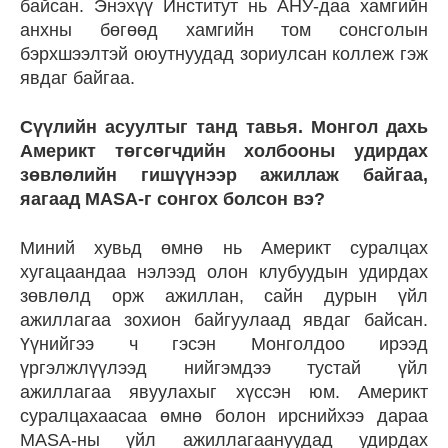
байсан. Энэхүү Институт нь АНУ-даа хамгийн
анхны бөгөөд хамгийн том сонсголын
бэрхшээлтэй оюутнуудад зориулсан коллеж гэж
явдаг байгаа.
Сүүлийн асуултыг танд тавья. Монгол дахь
Америкт төгсөгчдийн холбооны удирдах
зөвлөлийн гишүүнээр ажиллаж байгаа,
яагаад MASA-г сонгох болсон вэ?
Миний хувьд өмнө нь Америкт суралцах
хугацаандаа нэлээд олон клубуудын удирдах
зөвлөлд орж ажиллан, сайн дурын үйл
ажиллагаа зохион байгуулаад явдаг байсан.
Үүнийгээ ч гэсэн Монголдоо ирээд
үргэлжлүүлээд нийгэмдээ тустай үйл
ажиллагаа явуулахыг хүссэн юм. Америкт
суралцахаасаа өмнө болон ирснийхээ дараа
MASA-ны үйл ажиллагаануудад удирдах