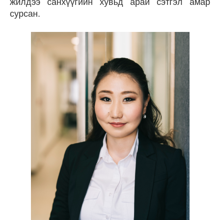
жилдээ санхүүгийн хувьд арай сэтгэл амар
сурсан.