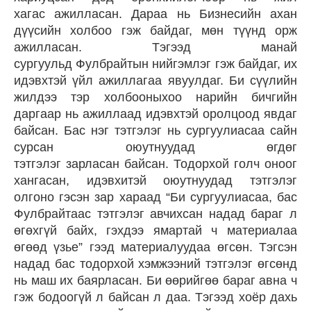
хагас ажилласан. Дараа нь Бизнесийн ахан
дүүсийн холбоо гэж байдаг, мөн түүнд орж
ажилласан. Тэгээд манай
сургуульд Фулбрайтын нийгэмлэг гэж байдаг, их
идэвхтэй үйл ажиллагаа явуулдаг. Би сүүлийн
жилдээ тэр холбооныхоо нарийн бичгийн
даргаар нь ажиллаад идэвхтэй оролцоод явдаг
байсан. Бас нэг тэтгэлэг нь сургуулиасаа сайн
сурсан оюутнуудад өгдөг
тэтгэлэг зарласан байсан. Тодорхой голч оноог
хангасан, идэвхитэй оюутнуудад тэтгэлэг
олгоно гэсэн зар хараад “Би сургуулиасаа, бас
Фулбрайтаас тэтгэлэг авчихсан надад бараг л
өгөхгүй байх, гэхдээ ямартай ч материалаа
өгөөд үзье” гээд материалуудаа өгсөн. Тэгсэн
надад бас тодорхой хэмжээний тэтгэлэг өгсөнд
нь маш их баярласан. Би өөрийгөө бараг авна ч
гэж бодоогүй л байсан л даа. Тэгээд хоёр дахь