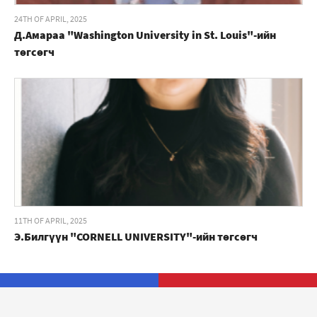
24TH OF APRIL, 2025
Д.Амараа "Washington University in St. Louis"-ийн
төгсөгч
11TH OF APRIL, 2025
Э.Билгүүн "CORNELL UNIVERSITY"-ийн төгсөгч