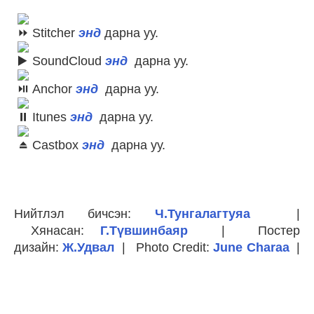
Stitcher
энд
дарна уу.
SoundCloud
энд
дарна уу.
Anchor
энд
дарна уу.
Itunes
энд
дарна уу.
Castbox
энд
дарна уу.
Нийтлэл бичсэн:
Ч.Тунгалагтуяа
|
Хянасан:
Г.Түвшинбаяр
| Постер
дизайн:
Ж.Удвал
| Photo Credit:
June Charaa
|