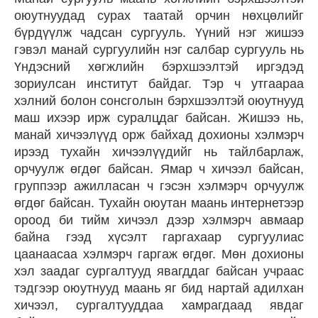
оюутнуудад сурах таатай орчин нөхцөлийг
бүрдүүлж чадсан сургууль. Үүний нэг жишээ
гэвэл манай сургуулийн нэг салбар сургууль нь
Үндэсний хөгжлийн бэрхшээлтэй иргэдэд
зориулсан институт байдаг. Тэр ч утгаараа
хэлний болон сонсголын бэрхшээлтэй оюутнууд
маш ихээр ирж суралцдаг байсан. Жишээ нь,
манай хичээлүүд орж байхад дохионы хэлмэрч
ирээд тухайн хичээлүүдийг нь тайлбарлаж,
орчуулж өгдөг байсан. Ямар ч хичээл байсан,
группээр ажилласан ч гэсэн хэлмэрч орчуулж
өгдөг байсан. Тухайн оюутан маань интернетээр
ороод би тийм хичээл дээр хэлмэрч авмаар
байна гээд хүсэлт гаргахаар сургуулиас
цаанаасаа хэлмэрч гаргаж өгдөг. Мөн дохионы
хэл заадаг сургалтууд явагддаг байсан учраас
тэдгээр оюутнууд маань яг бид нартай адилхан
хичээл, сургалтууддаа хамрагдаад явдаг