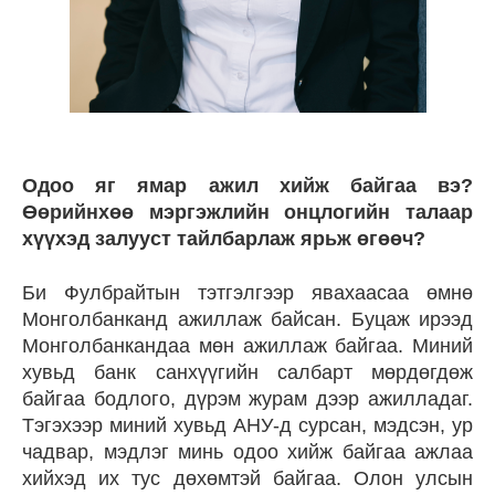
Одоо яг ямар ажил хийж байгаа вэ?
Өөрийнхөө мэргэжлийн онцлогийн талаар
хүүхэд залууст тайлбарлаж ярьж өгөөч?
Би Фулбрайтын тэтгэлгээр явахаасаа өмнө
Монголбанканд ажиллаж байсан. Буцаж ирээд
Монголбанкандаа мөн ажиллаж байгаа. Миний
хувьд банк санхүүгийн салбарт мөрдөгдөж
байгаа бодлого, дүрэм журам дээр ажилладаг.
Тэгэхээр миний хувьд АНУ-д сурсан, мэдсэн, ур
чадвар, мэдлэг минь одоо хийж байгаа ажлаа
хийхэд их тус дөхөмтэй байгаа. Олон улсын