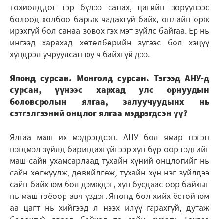
тохиолддог гэр бүлээ санах, цагийн зөрүүнээс
болоод холбоо барьж чадахгүй байх, онлайн орж
ирэхгүй бол санаа зовох гэх мэт зүйлс байгаа. Ер нь
ингээд харахад хөтөлбөрийн зүгээс бол хэцүү
хүндрэл учруулсан юу ч байхгүй дээ.
Японд сурсан. Монголд сурсан. Тэгээд АНУ-д
сурсан, үүнээс хархад улс орнуудын
боловсролын ялгаа, залуучуудынх нь
сэтгэлгээний онцлог ялгаа мэдрэгдсэн үү?
Ялгаа маш их мэдрэгдсэн. АНУ бол ямар нэгэн
нэгдмэл зүйлд баригдахгүйгээр хүн бүр өөр гэдгийг
маш сайн ухамсарлаад тухайн хүний онцлогийг нь
сайн хөгжүүлж, дөвийлгөж, тухайн хүн нэг зүйлдээ
сайн байх юм бол дэмждэг, хүн бусдаас өөр байхыг
нь маш гоёоор авч үздэг. Японд бол хийх ёстой юм
аа цагт нь хийгээд л нээх илүү гарахгүй, дутаж