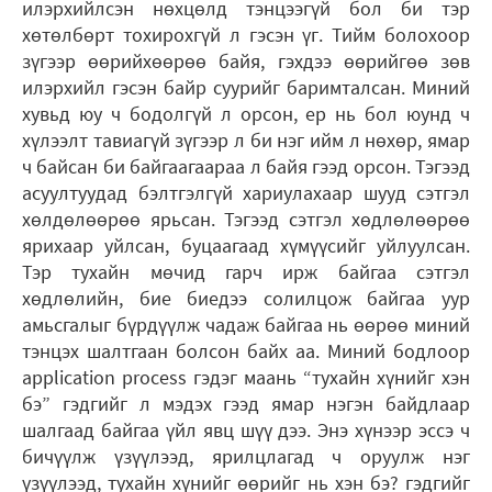
илэрхийлсэн нөхцөлд тэнцээгүй бол би тэр
хөтөлбөрт тохирохгүй л гэсэн үг. Тийм болохоор
зүгээр өөрийхөөрөө байя, гэхдээ өөрийгөө зөв
илэрхийл гэсэн байр суурийг баримталсан. Миний
хувьд юу ч бодолгүй л орсон, ер нь бол юунд ч
хүлээлт тавиагүй зүгээр л би нэг ийм л нөхөр, ямар
ч байсан би байгаагаараа л байя гээд орсон. Тэгээд
асуултуудад бэлтгэлгүй хариулахаар шууд сэтгэл
хөлдөлөөрөө ярьсан. Тэгээд сэтгэл хөдлөлөөрөө
ярихаар уйлсан, буцаагаад хүмүүсийг уйлуулсан.
Тэр тухайн мөчид гарч ирж байгаа сэтгэл
хөдлөлийн, бие биедээ солилцож байгаа уур
амьсгалыг бүрдүүлж чадаж байгаа нь өөрөө миний
тэнцэх шалтгаан болсон байх аа. Миний бодлоор
application process гэдэг маань “тухайн хүнийг хэн
бэ” гэдгийг л мэдэх гээд ямар нэгэн байдлаар
шалгаад байгаа үйл явц шүү дээ. Энэ хүнээр эссэ ч
бичүүлж үзүүлээд, ярилцлагад ч оруулж нэг
үзүүлээд, тухайн хүнийг өөрийг нь хэн бэ? гэдгийг