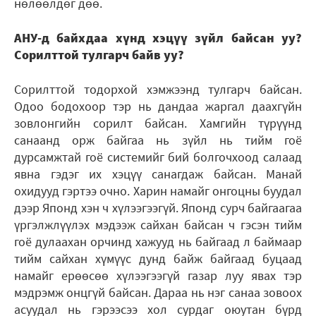
нөлөөлдөг дөө.
АНУ-д байхдаа хүнд хэцүү зүйл байсан уу?
Сорилттой тулгарч байв уу?
Сорилттой тодорхой хэмжээнд тулгарч байсан.
Одоо бодохоор тэр нь дандаа жаргал даахгүйн
зовлонгийн сорилт байсан. Хамгийн түрүүнд
санаанд орж байгаа нь зүйл нь тийм гоё
дурсамжтай гоё системийг бий болгочхоод салаад
явна гэдэг их хэцүү санагдаж байсан. Манай
охидууд гэртээ очно. Харин намайг онгоцны буудал
дээр Японд хэн ч хүлээгээгүй. Японд сурч байгаагаа
үргэлжлүүлэх мэдээж сайхан байсан ч гэсэн тийм
гоё дулаахан орчинд хажууд нь байгаад л баймаар
тийм сайхан хүмүүс дунд байж байгаад буцаад
намайг ерөөсөө хүлээгээгүй газар луу явах тэр
мэдрэмж онцгүй байсан. Дараа нь нэг санаа зовоох
асуудал нь гэрээсээ хол сурдаг оюутан бүрд