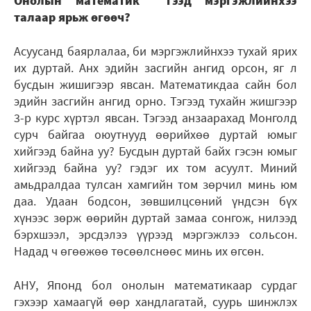
Онолын математик гээд мэргэжлийнхээ
талаар ярьж өгөөч?
Асуусанд баярлалаа, би мэргэжлийнхээ тухай ярих
их дуртай. Анх эдийн засгийн ангид орсон, яг л
бусдын жишигээр явсан. Математикдаа сайн бол
эдийн засгийн ангид орно. Тэгээд тухайн жишгээр
3-р курс хүртэл явсан. Тэгээд анзаарахад Монголд
сурч байгаа оюутнууд өөрийхөө дуртай юмыг
хийгээд байна уу? Бусдын дуртай байх гэсэн юмыг
хийгээд байна уу? гэдэг их том асуулт. Миний
амьдралдаа тулсан хамгийн том зөрчил минь юм
даа. Удаан бодсон, зөвшилцсөний үндсэн бүх
хүнээс зөрж өөрийн дуртай замаа сонгож, нилээд
бэрхшээл, эрсдэлээ үүрээд мэргэжлээ сольсон.
Надад ч өгөөжөө төсөөлснөөс минь их өгсөн.
АНУ, Японд бол онолын математикаар сурдаг
гэхээр хамаагүй өөр хандлагатай, суурь шинжлэх