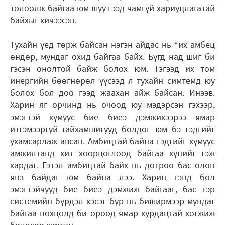
төлөөлж байгаа юм шүү гээд чамгүй хариуцлагатай
байхыг хичээсэн.
Тухайн үед төрж байсан нэгэн айдас нь “их амбец
өндөр, мундаг охид байгаа байх. Бүгд над шиг би
гэсэн онолтой байж болох юм. Тэгээд их том
инергийн бөөгнөрөл үүсээд л тухайн симтемд юу
болох бол доо гээд жаахан айж байсан. Инээв.
Харин яг орчинд нь очоод юу мэдэрсэн гэхээр,
эмэгтэй хүмүүс бие биеэ дэмжихээрээ ямар
итгэмээргүй гайхамшигууд болдог юм бэ гэдгийг
ухамсарлаж авсан. Амбицтай байна гэдгийг хүмүүс
амжилтанд хит хөөрцөглөөд байгаа хүнийг гэж
хардаг. Гэтэл амбицтай байх нь дотроо бас олон
янз байдаг юм байна лээ. Харин тэнд бол
эмэгтэйчүүд бие биеэ дэмжиж байгааг, бас тэр
системийн бүрдэл хэсэг бүр нь биширмээр мундаг
байгаа нөхцөлд би ороод ямар хурдацтай хөгжиж