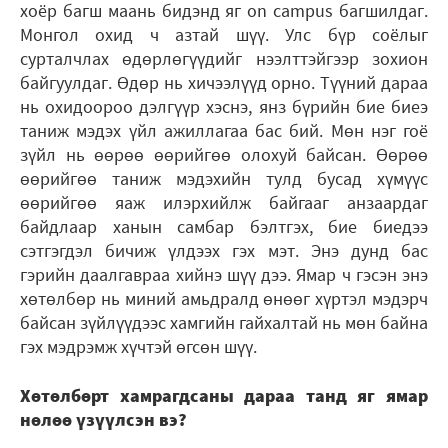
хоёр багш маань бидэнд яг on campus багшилдаг.
Монгол охид ч азтай шүү. Улс бүр соёлыг
сурталчлах өдөрлөгүүдийг нээлттэйгээр зохион
байгуулдаг. Өдөр нь хичээлүүд орно. Түүний дараа
нь охидоороо дэлгүүр хэснэ, янз бүрийн бие биеэ
таниж мэдэх үйл ажиллагаа бас бий. Мөн нэг гоё
зүйл нь өөрөө өөрийгөө олохуй байсан. Өөрөө
өөрийгөө таниж мэдэхийн тулд бусад хүмүүс
өөрийгөө яаж илэрхийлж байгааг анзаардаг
байдлаар ханын самбар бэлтгэх, бие биедээ
сэтгэгдэл бичиж үлдээх гэх мэт. Энэ дунд бас
гэрийн даалгавраа хийнэ шүү дээ. Ямар ч гэсэн энэ
хөтөлбөр нь миний амьдралд өнөөг хүртэл мэдэрч
байсан зүйлүүдээс хамгийн гайхалтай нь мөн байна
гэх мэдрэмж хүчтэй өгсөн шүү.
Хөтөлбөрт хамрагдсаны дараа танд яг ямар
нөлөө үзүүлсэн вэ?