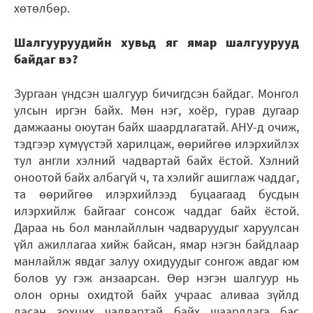
хөтөлбөр.
Шалгууруудийн хувьд яг ямар шалгуурууд
байдаг вэ?
Зургаан үндсэн шалгуур бичигдсэн байдаг. Монгол
улсын иргэн байх. Мөн нэг, хоёр, гурав дугаар
дамжааны оюутан байх шаардлагатай. АНУ-д очиж,
тэдгээр хүмүүстэй харилцаж, өөрийгөө илэрхийлэх
тул англи хэлний чадвартай байх ёстой. Хэлний
оноотой байх албагүй ч, та хэлийг ашиглаж чаддаг,
та өөрийгөө илэрхийлээд буцаагаад бусдын
илэрхийлж байгааг сонсож чаддаг байх ёстой.
Дараа нь бол манлайллын чадваруудыг харуулсан
үйл ажиллагаа хийж байсан, ямар нэгэн байдлаар
манлайлж явдаг залуу охидуудыг сонгож авдаг юм
болов уу гэж анзаарсан. Өөр нэгэн шалгуур нь
олон орны охидтой байх учраас аливаа зүйлд
дасан зохцих чадвартай байх шаардлага бас