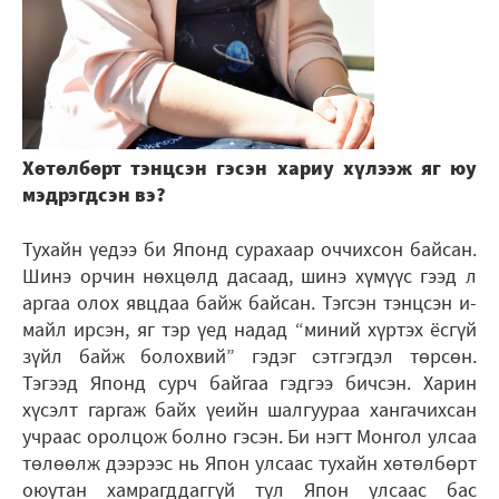
Хөтөлбөрт тэнцсэн гэсэн хариу хүлээж яг юу
мэдрэгдсэн вэ?
Тухайн үедээ би Японд сурахаар оччихсон байсан.
Шинэ орчин нөхцөлд дасаад, шинэ хүмүүс гээд л
аргаа олох явцдаа байж байсан. Тэгсэн тэнцсэн и-
майл ирсэн, яг тэр үед надад “миний хүртэх ёсгүй
зүйл байж болохвий” гэдэг сэтгэгдэл төрсөн.
Тэгээд Японд сурч байгаа гэдгээ бичсэн. Харин
хүсэлт гаргаж байх үеийн шалгуураа хангачихсан
учраас оролцож болно гэсэн. Би нэгт Монгол улсаа
төлөөлж дээрээс нь Япон улсаас тухайн хөтөлбөрт
оюутан хамрагддаггүй тул Япон улсаас бас