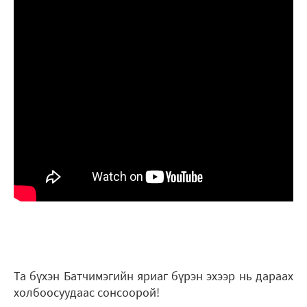
Та бүхэн Батчимэгийн яриаг бүрэн эхээр нь дараах
холбоосуудаас сонсоорой!