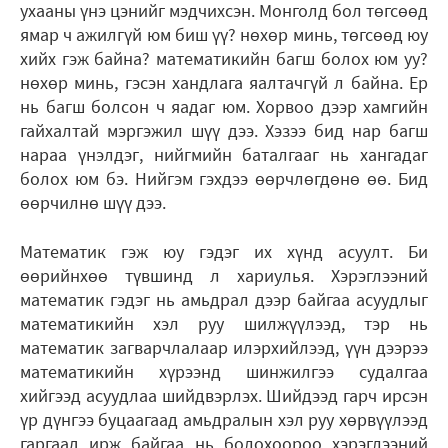
ухааны үнэ цэнийг мэдчихсэн. Монголд бол төгсөөд
ямар ч ажилгүй юм биш үү? нөхөр минь, төгсөөд юу
хийх гэж байна? математикийн багш болох юм уу?
нөхөр минь, гэсэн хандлага яалтачгүй л байна. Ер
нь багш болсон ч яадаг юм. Хорвоо дээр хамгийн
гайхалтай мэргэжил шүү дээ. Хэзээ бид нар багш
нараа үнэлдэг, нийгмийн баталгааг нь хангадаг
болох юм бэ. Нийгэм гэхдээ өөрчлөгдөнө өө. Бид
өөрчилнө шүү дээ.
Математик гэж юу гэдэг их хүнд асуулт. Би
өөрийнхөө түвшинд л хариулья. Хэрэглээний
математик гэдэг нь амьдрал дээр байгаа асуудлыг
математикийн хэл руу шилжүүлээд, тэр нь
математик загварчлалаар илэрхийлээд, үүн дээрээ
математикийн хүрээнд шинжилгээ судалгаа
хийгээд асуудлаа шийдвэрлэх. Шийдээд гарч ирсэн
үр дүнгээ буцаагаад амьдралын хэл руу хөрвүүлээд
гаргаад ирж байгаа нь болохоороо хэрэглээний