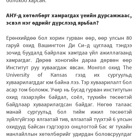
болохоо харсан.
АНУ-д хөтөлбөрт хамрагдах үеийн дурсамжаас,
эсвэл нэг өдрийг дүрслээд ярьбал?
Ерөнхийдөө бол хорин гурван өөр, өөр улсын 80
гаруй охид Вашингтон Ди Си–д цуглаад тэндээ
зочид буудалд байрлаж хамтдаа үйл ажиллагаанд
хамрагдаг. Дөрөв хоногийн дараа дөрвөн өөр
Институт руу хуваагдаж явсан. Монгол охид The
University оf Кansas гээд их сургуульд
хуваарилагддаг юм байна лээ. Тэр хуваарилалт бол
асар том боломж. Учир нь бусад гурван институтын
охид газарзүйн байдал, соёл, түүхийн төсөөтэй
байдлаар хуваарилагдсан байдаг. Нөгөө талаас
манай сургуульд бол тийм ижил төсөөтэй
зүйлгүйгээр ялгаатай тив, ялгаатай түүхтэй 6 улсын
охидууд байсан гэдгээрээ онцлогтой бас яг тухайн
манлайллын хөтөлбөрийг удирдан боловсруулдаг