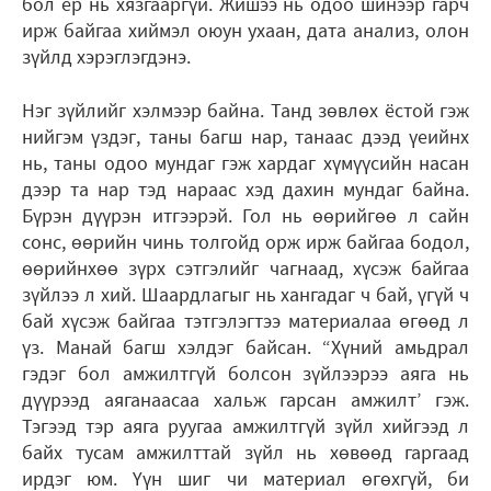
бол ер нь хязгааргүй. Жишээ нь одоо шинээр гарч
ирж байгаа хиймэл оюун ухаан, дата анализ, олон
зүйлд хэрэглэгдэнэ.
Нэг зүйлийг хэлмээр байна. Танд зөвлөх ёстой гэж
нийгэм үздэг, таны багш нар, танаас дээд үеийнх
нь, таны одоо мундаг гэж хардаг хүмүүсийн насан
дээр та нар тэд нараас хэд дахин мундаг байна.
Бүрэн дүүрэн итгээрэй. Гол нь өөрийгөө л сайн
сонс, өөрийн чинь толгойд орж ирж байгаа бодол,
өөрийнхөө зүрх сэтгэлийг чагнаад, хүсэж байгаа
зүйлээ л хий. Шаардлагыг нь хангадаг ч бай, үгүй ч
бай хүсэж байгаа тэтгэлэгтээ материалаа өгөөд л
үз. Манай багш хэлдэг байсан. “Хүний амьдрал
гэдэг бол амжилтгүй болсон зүйлээрээ аяга нь
дүүрээд аяганаасаа хальж гарсан амжилт’ гэж.
Тэгээд тэр аяга руугаа амжилтгүй зүйл хийгээд л
байх тусам амжилттай зүйл нь хөвөөд гаргаад
ирдэг юм. Үүн шиг чи материал өгөхгүй, би