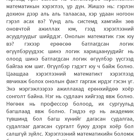
математикын хэрэглээ, үр дүн. Жишээ нь: гэрлэн
дохион дээр аль аль талаасаа, хэр удаан ногоон
гэрэл асах вэ? Үүнд аль системд хамгийн зөв
оновчтой ажиллах юм, гээд хэрэглээний
асуудлуудыг шийддэг. Онолын математик гэж юу
вэ? гэхээр ерөөсөө батлагдсан логик
өгүүлбэрүүдээс шинэ логик харицаануудийг нь
олоод шинэ батлагдсан логик өгүүлбэр үүсгээд
байгаа юм шиг. Өгүүлбэр гэдэгт юу ч байж болно.
Цаашдаа хэрэглээний математикт хэрэглээд
явчихаж болох онолын факт гаргаж ирдэг гэсэн үг.
Энэ мэргэжлээрээ ажиллахад ерөнхийдөө хоёр
сонголт байна. Нэг нь судлаач хийгээд явж болно.
Нөгөөх нь профессор болоод, их сургуульд
багшлаад явж болно. Гэхдээ ер нь академик
түвшинд бол багш хүнийг дагасан судалгаа,
судалгааг дагасан сургалт буюу дээрх хоёр бол
салшгүй зүйлс. Хэрэглээний математикийн боломж