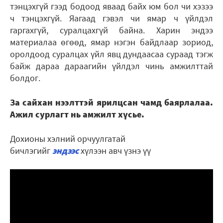
тэнцэхгүй гээд бодоод яваад байх юм бол чи хэзээ
ч тэнцэхгүй. Яагаад гэвэл чи ямар ч үйлдэл
гаргахгүй, суралцахгүй байна. Харин эндээ
материалаа өгөөд, ямар нэгэн байдлаар зориод,
оролдоод суралцах үйл явц дундаасаа сураад тэгж
байж дараа дараагийн үйлдэл чинь амжилттай
болдог.
За сайхан нээлттэй ярилцсан чамд баярлалаа.
Ажил сурлагт нь амжилт хүсье.
Дохионы хэлний орчуулгатай
бичлэгийг
эндээс
хүлээн авч үзнэ үү