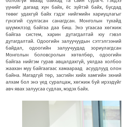
болохгүй яваад байхад та сайн сурагч. Гэхдээ
үүнийг дагаад хүн байх, ёс зүйтэй байх, бусдад
төвөг удахгүй байх гэдэг нийгмийн хариуцлагыг
гүнзгий суулгасан санагдсан. Монголын тухайд
шүүмжлээд байгаа даа биш. Энэ угаасаа хөгжиж
байгаа систем, харин дутагдалтай юу гэвэл
дутагдалтай. Одоогийн залуучуудын сэтгэлгээний
байдал, одоогийн залуучуудад зориулагдсан
Монголын боловсролын хөтөлбөр, одоогийн
байгаа нийгэм гурав авцалдахгүй, уялдаа холбоо
жаахан муу байгаагаас хамаараад асуудлууд олон
байна. Магадгүй төр, засгийн хийх хамгийн эхний
алхам бол энэ үед суралцаж, хөгжиж буй ирээдүйг
авч явах залуусаа судлах, мэдэх байх.