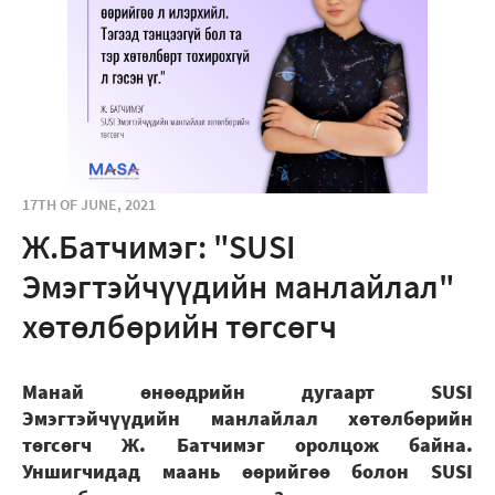
17TH OF JUNE, 2021
Ж.Батчимэг: "SUSI
Эмэгтэйчүүдийн манлайлал"
хөтөлбөрийн төгсөгч
Манай өнөөдрийн дугаарт SUSI
Эмэгтэйчүүдийн манлайлал хөтөлбөрийн
төгсөгч Ж. Батчимэг оролцож байна.
Уншигчидад маань өөрийгөө болон SUSI