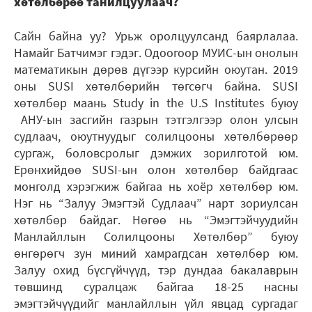
хөтөлбөрөө танилцуулаач?
Сайн байна уу? Урьж оролцуулсанд баярлалаа.
Намайг Батчимэг гэдэг. Одоогоор МУИС-ын онолын
математикын дөрөв дүгээр курсийн оюутан. 2019
оны SUSI хөтөлбөрийн төгсөгч байна. SUSI
хөтөлбөр маань Study in the U.S Institutes буюу
АНУ-ын засгийн газрын тэтгэлгээр олон улсын
судлаач, оюутнуудыг солилцооны хөтөлбөрөөр
сургаж, боловсролыг дэмжих зорилготой юм.
Ерөнхийдөө SUSI-ын олон хөтөлбөр байдгаас
монголд хэрэгжиж байгаа нь хоёр хөтөлбөр юм.
Нэг нь “Залуу Эмэгтэй Судлаач” нарт зориулсан
хөтөлбөр байдаг. Нөгөө нь “Эмэгтэйчуудийн
Манлайллын Солилцооны Хөтөлбөр” буюу
өнгөрөгч зун миний хамрагдсан хөтөлбөр юм.
Залуу охид бүсгүйчүүд, тэр дундаа бакалаврын
төвшинд суралцаж байгаа 18-25 насны
эмэгтэйчүүдийг манлайллын үйл явцад сургадаг