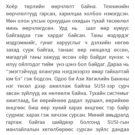
Хоёр төрлийн өөрчлөлт байна. Техникийн
өөрчлөлтүүд гарсан, харилцаа холбоо нэмэгдсэн.
Мөн олон улсын орнуудын охидын тухай төсөөлөл
минь өөрчлөгдсөн. Урд нь шал өөр хүмүүс
байгаадаа гэж хардаг байсан. Таны мэдэрдэг
мэдрэмжийг, гуниг харууслыг ч дэлхийн нөгөө
захад сууж байгаа, танаас өөр нөхцөлд өссөн,
магадгүй таны хажууд өссөн ойр байдаг хүнээс ч
илүү ойлгодог тийм үнэ цэнэ бол байдаг. Дараа нь
“эмэгтэйчүүд ялангуяа нэгдэхээрээ ямар гайхалтай
юм бэ” гэж бодсон. Одоо би Ази Хөгжлийн Банкны
нэг төсөл дээр ажиллаж байгаа SUSI-ээр сурч
авсан зүйлүүд их нөлөөлж байна. Тухайн системыг
ажиглаад, би өөрийнхөө дадал зуршил, өөрийхөө
өнцгөөс биш өөр хүний харах өнцгөөс тэр байр
сууриас харах гэж хичээж сурсан. Миний амьдралд
гаргаж байгаа шийдвэр болгонд SUSI-гын
манлайлалын хөтөлбөрөөс сурсан зүйлс дандаа