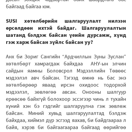
байгаад байгаа юм.
SUSI хөтөлбөрийн шалгаруулалт нилээн
өрсөлдөөн ихтэй байдаг. Шалгаруулалтын
шатанд бэлдэж байсан үеийн дурсамж, хүнд
гэж харж байсан зүйлс байсан уу?
Анх би Зориг Сангийн “Ардчиллын Зуны Зуслан”
хөтөлбөрт хамрагдаж байхдаа АНУ-ын элчин
сайдын яамны Боловсрол Мэдээллийн Төвөөс
мэдээлэл авч байсан. Тэгээд өмнө нь бас энэ
хөтөлбөрөөр яваад ирсэн охидоос тодорхой
мэдээлэл, зөвлөгөө авсан. Онооны шалгуур
ерөөсөө байхгүй болохоор эссэгээр чинь л тухайн
хүний хэн бэ гэдгийг шалгаруулна гэж зөвлөж
байсан. Миний хувьд шалгаруулалтад бэлдэж
байхдаа, хиймэл дүр эсгээд яахав, би байдгаараа л
байя, хэрэв би байгаагаараа байгаад өөрийгөө