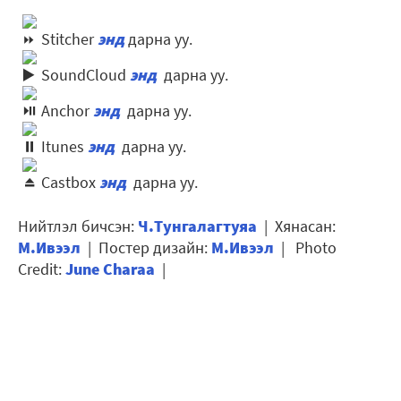
Stitcher
энд
дарна уу.
SoundCloud
энд
дарна уу.
Anchor
энд
дарна уу.
Itunes
энд
дарна уу.
Castbox
энд
дарна уу.
Нийтлэл бичсэн:
Ч.Тунгалагтуяа
| Хянасан:
М.Ивээл
| Постер дизайн:
М.Ивээл
| Photo
Credit:
June Charaa
|