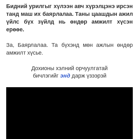
Бидний урилгыг хүлээн авч хүрэлцэнэ ирсэн
танд маш их баярлалаа. Таны цаашдын ажил
үйлс бүх зүйлд нь өндөр амжилт хүсэн
ерөөе.
За, Баярлалаа. Та бүхэнд мөн ажлын өндөр
амжилт хүсье.
Дохионы хэлний орчуулгатай
бичлэгийг
энд
дарж үзээрэй