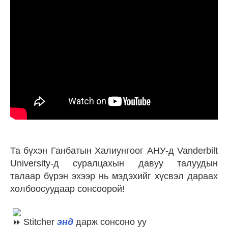
Та бүхэн Ганбатын Халиунгоог АНУ-д Vanderbilt
University-д суралцахын давуу талуудын
талаар бүрэн эхээр нь мэдэхийг хүсвэл дараах
холбоосуудаар сонсоорой!
Stitcher
энд
дарж сонсоно уу