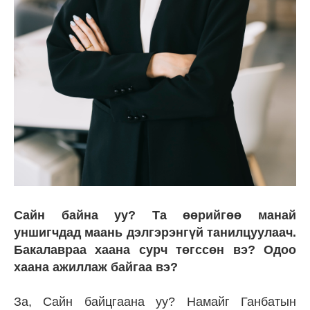
Сайн байна уу? Та өөрийгөө манай
уншигчдад маань дэлгэрэнгүй танилцуулаач.
Бакалавраа хаана сурч төгссөн вэ? Одоо
хаана ажиллаж байгаа вэ?
За, Сайн байцгаана уу? Намайг Ганбатын