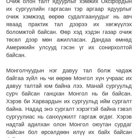
Очиж олон талт ядуурлыг хэмжих Оксфордын
их сургуулийн гаргасан тэр аргаар ядуурлыг
очиж хэмжээд өөрөө судалгаануудыг нь авч
яваад практик тал дээрээ их хөгжүүлэх
боломжтой байсан. Өөр хэд хэдэн газар очиж
төсөл дээр мөн ажилласан. Дандаа өмнөд
Америкийн улсууд гэсэн үг их сонирхолтой
байсан.
Монголчуудын нэг давуу тал болж чадаж
байгаа зүйл нь чи өөрөө Монгол хүн учраас их
давуу талтай юм байна лээ. Манай сургуульд
сурч байсан ганцхан Монгол нь би байсан.
Хэрэв би Харвардын их сургуульд ийм сургалт
байна. Надад энэ сургалт хэрэгтэй байна гэвэл
сургуулиас нь санхүүжилт гаргаж өгдөг. Хэрэв
надтай адилхан олон Монгол оюутан сурдаг
байсан бол өрсөлдөөн илүү их байх байсан