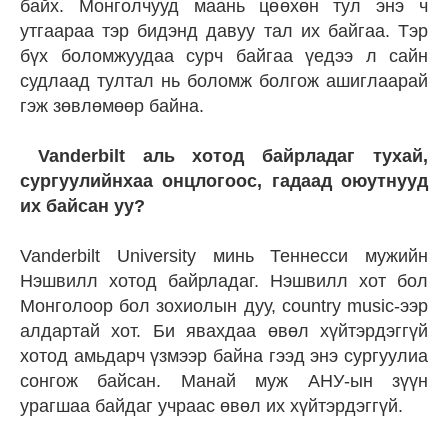
байх. Монголчууд маань цөөхөн тул энэ ч
утгаараа тэр бидэнд давуу тал их байгаа. Тэр
бүх боломжуудаа сурч байгаа үедээ л сайн
судлаад тултал нь боломж болгож ашиглаарай
гэж зөвлөмөөр байна.
Vanderbilt аль хотод байрладаг тухай,
сургуулийнхаа онцлогоос, гадаад оюутнууд
их байсан уу?
Vanderbilt University минь Теннесси мужийн
Нэшвилл хотод байрладаг. Нэшвилл хот бол
Монголоор бол зохиолын дуу, country music-ээр
алдартай хот. Би явахдаа өвөл хүйтэрдэггүй
хотод амьдарч үзмээр байна гээд энэ сургуулиа
сонгож байсан. Манай муж АНУ-ын зүүн
урагшаа байдаг учраас өвөл их хүйтэрдэггүй.