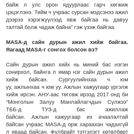
байж л улс орон ядуурлаас гарч хөгжиж
цэцэглэнэ. Тийм ч учраас сурсан мэдсэнээ ажил
дээрээ хэрэгжүүлээд явж байгаа нь давуу
талтай болж чадаж байна” гэж үзэж байгаа.
MASA-д сайн дурын ажил хийж байгаа.
Яагаад MASA-г сонгох болсон вэ?
Сайн дурын ажил хийх нь миний бас нэгэн
сонирхол, байнга л ямар нэг сайн дурын ажил
хийж байсан. Сургуулийнхаа ч юм
уу, ажлынхаа ч юм уу. Ажлын хажуугаар үргэлж
хийж ирсэн. АНУ-аас төгсөж ирээд 2017 онд би
“Монголын Залуу Манлайлагчдын Сүлжээ”
ТББ-д ТУЗ-д бас ажиллаж
байсан. Ажлын хажуугаар их ачаалалтай
байсан учраас MASA-д орж хараахан чадахгүй
л яваад байсан. Фулбрайт тэтгэлэгт хөтөлбөрт