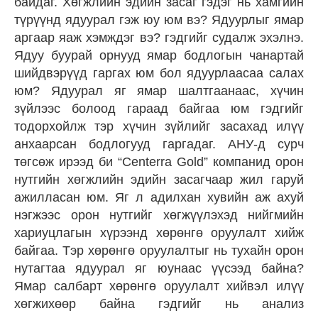
байдаг. Хөгжлийн эдийн засаг гэдэг нь хамгийн
түрүүнд ядуурал гэж юу юм вэ? Ядуурлыг ямар
аргаар яаж хэмждэг вэ? гэдгийг судалж эхэлнэ.
Ядуу буурай орнууд ямар бодлогын чанартай
шийдвэрүүд гаргах юм бол ядуурлаасаа салах
юм? Ядуурал яг ямар шалтгаанаас, хүчин
зүйлээс болоод гараад байгаа юм гэдгийг
тодорхойлж тэр хүчин зүйлийг засахад илүү
анхаарсан бодлогууд гаргадаг. АНУ-д сурч
төгсөж ирээд би “Centerra Gold” компанид орон
нутгийн хөгжлийн эдийн засагчаар жил гаруй
ажилласан юм. Яг л адилхан хувийн аж ахуй
нэгжээс орон нутгийг хөгжүүлэхэд нийгмийн
хариуцлагын хүрээнд хөрөнгө оруулалт хийж
байгаа. Тэр хөрөнгө оруулалтыг нь тухайн орон
нутагтаа ядуурал яг юунаас үүсээд байна?
Ямар салбарт хөрөнгө оруулалт хийвэл илүү
хөгжихөөр байна гэдгийг нь анализ