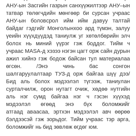
АНУ-ын Засгийн газрын санхүүжилтээр АНУ–ын
татвар төлөгчдийн мөнгөөр би сурсан учраас
АНУ-ын боловсрол ийм ийм давуу талтай
байдаг гэдгийг Монголынхоо ард түмэн, залуу
үеийн хүүхдүүдэд таниулж уг хөтөлбөрийн элч
болох нь миний үүрэг гэж боддог. Тийм ч
учраас MASA-д хэзээ нэгэн цагт орж сайн дурын
ажил хийнэ гэж бодож байсан тул материалаа
өгсөн. /Энэ чинь бас сонгон
шалгаруулалтаар ТУЗ-д орж байгаа шүү дээ/
Бид аль болох мэдээлэл түгээж, таниулан
сурталчилж, орон нутагт очиж, хөдөө нутгийн
аль нэг сумд байгаа нэг ч гэсэн хүүхэд
мэдээлэл өгөөд энэ бүх боломжийг
атгаад аваасаа, эртхэн мэдээлэл авч өөрөө
бэлдээсэй гэж зорьдог. Тийм учраас тэр арга,
боломжийг нь бид зөвлөж өгдөг юм.