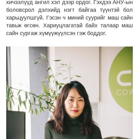
хичээлүүд ангил хэл дээр ордог. Гэхдээ АНУ-ын
боловсрол дэлхийд нэгт байгаа түүнтэй бол
харьцуулшгүй. Гэсэн ч миний суурийг маш сайн
тавьж өгсөн. Хариуцлагатай байх талаар маш
сайн сургаж хүмүүжүүлсэн гэж боддог.