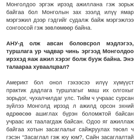
Монголдоо эргэж ирээд ажиллана гэж зорьж
байгаа бол Монголын зах зээлд илүү ямар
мэргэжил дээр гэдгийг судалж байж мэргэжлээ
сонгоосой гэж зөвлөмөөр байна.
АНУ-д олж авсан боловсрол мэдлэгээ,
туршлага ур чадвар чинь эргээд Монголдоо
ирэхэд яаж ажил хэрэг болж бууж байна. Энэ
талаараа хуваалцвал?
Америкт бол онол гэхээсээ илүү хүмүүст
практик дадлага туршлагыг маш их олгохыг
зорьдог, чухалчилдаг улс. Тийм ч учраас сурсан
зүйлээ Монголд ирээд л ажилд орсон эхний
өдрөөсөө ашиглах бүрэн боломжтой байсан
учраас их таалагдаж байсан. Одоо яг ажиллаж
байгаа хотын засаглалыг сайжруулах төсөл ч
гэсэн “Засаглал гэж юу юм?, Сайн засаглалтай