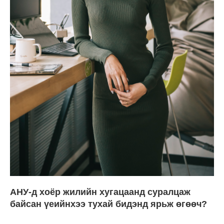
АНУ-д хоёр жилийн хугацаанд суралцаж
байсан үеийнхээ тухай бидэнд ярьж өгөөч?