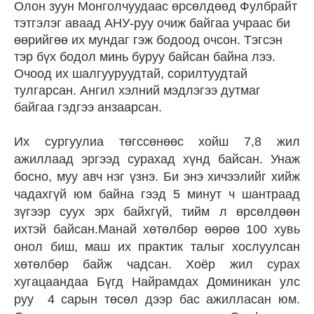
Олон зуун Монголчуудаас өрсөлдөөд Фулбрайт
тэтгэлэг аваад АНУ-руу очиж байгаа учраас би
өөрийгөө их мундаг гэж бодоод очсон. Тэгсэн
тэр бүх бодол минь буруу байсан байна лээ.
Очоод их шалгууруудтай, сорилтуудтай
тулгарсан. Ангил хэлний мэдлэгээ дутмаг
байгаа гэдгээ анзаарсан.
Их сургуулиа төгссөнөөс хойш 7,8 жил
ажиллаад эргээд сурахад хүнд байсан. Унаж
босно, муу авч нэг үзнэ. Би энэ хичээлийг хийж
чадахгүй юм байна гээд 5 минут ч шантраад
зүгээр суух эрх байхгүй, тийм л өрсөлдөөн
ихтэй байсан.Манай хөтөлбөр өөрөө 100 хувь
онол биш, маш их практик талыг хослуулсан
хөтөлбөр байж чадсан. Хоёр жил сурах
хугацаандаа Бүгд Найрамдах Доминикан улс
руу 4 сарын төсөл дээр бас ажилласан юм.