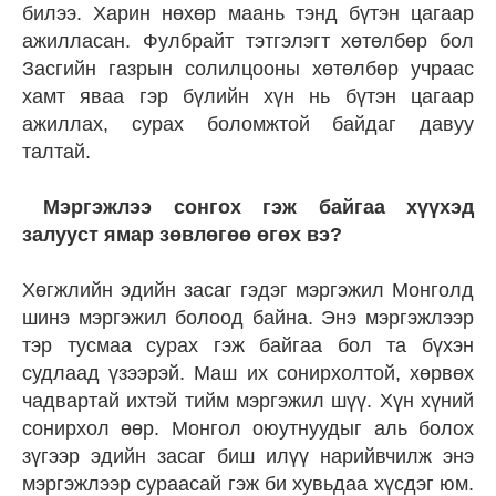
билээ. Харин нөхөр маань тэнд бүтэн цагаар
ажилласан. Фулбрайт тэтгэлэгт хөтөлбөр бол
Засгийн газрын солилцооны хөтөлбөр учраас
хамт яваа гэр бүлийн хүн нь бүтэн цагаар
ажиллах, сурах боломжтой байдаг давуу
талтай.
Мэргэжлээ сонгох гэж байгаа хүүхэд
залууст ямар зөвлөгөө өгөх вэ?
Хөгжлийн эдийн засаг гэдэг мэргэжил Монголд
шинэ мэргэжил болоод байна. Энэ мэргэжлээр
тэр тусмаа сурах гэж байгаа бол та бүхэн
судлаад үзээрэй. Маш их сонирхолтой, хөрвөх
чадвартай ихтэй тийм мэргэжил шүү. Хүн хүний
сонирхол өөр. Монгол оюутнуудыг аль болох
зүгээр эдийн засаг биш илүү нарийвчилж энэ
мэргэжлээр сураасай гэж би хувьдаа хүсдэг юм.