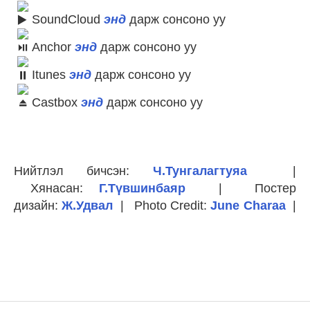
SoundCloud
энд
дарж сонсоно уу
Anchor
энд
дарж сонсоно уу
Itunes
энд
дарж сонсоно уу
Castbox
энд
дарж сонсоно уу
Нийтлэл бичсэн:
Ч.Тунгалагтуяа
|
Хянасан:
Г.Түвшинбаяр
| Постер
дизайн:
Ж.Удвал
| Photo Credit:
June Charaa
|