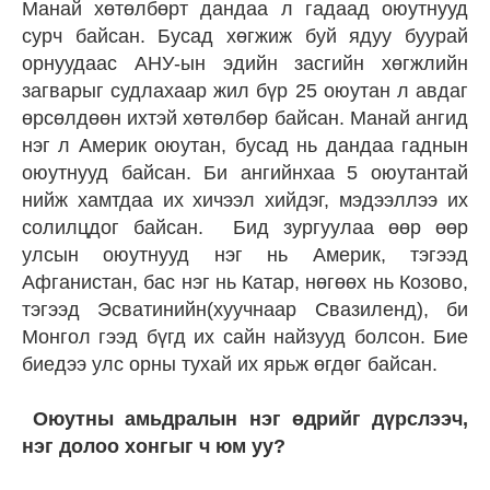
Манай хөтөлбөрт дандаа л гадаад оюутнууд
сурч байсан. Бусад хөгжиж буй ядуу буурай
орнуудаас АНУ-ын эдийн засгийн хөгжлийн
загварыг судлахаар жил бүр 25 оюутан л авдаг
өрсөлдөөн ихтэй хөтөлбөр байсан. Манай ангид
нэг л Америк оюутан, бусад нь дандаа гаднын
оюутнууд байсан. Би ангийнхаа 5 оюутантай
нийж хамтдаа их хичээл хийдэг, мэдээллээ их
солилцдог байсан. Бид зургуулаа өөр өөр
улсын оюутнууд нэг нь Америк, тэгээд
Афганистан, бас нэг нь Катар, нөгөөх нь Козово,
тэгээд Эсватинийн(хуучнаар Свазиленд), би
Монгол гээд бүгд их сайн найзууд болсон. Бие
биедээ улс орны тухай их ярьж өгдөг байсан.
Оюутны амьдралын нэг өдрийг дүрслээч,
нэг долоо хонгыг ч юм уу?