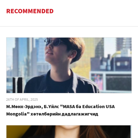
RECOMMENDED
26TH OF APRIL, 2025
М.Мөнх-Эрдэнэ, Б.Үйлс "MASA ба Education USA
Mongolia" хөтөлбөрийн дадлагажигчид