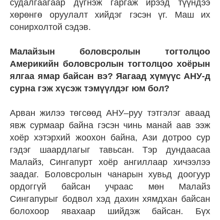
судалгаагаар дүгнэж гаргаж ирээд түүндээ
хөрөнгө оруулалт хийдэг гэсэн үг. Маш их
сонирхолтой сэдэв.
Малайзын боловсролын тогтолцоо
Америкийн боловсролын тогтолцоо хоёрын
ялгаа ямар байсан вэ? Яагаад хүмүүс АНУ-д
сурна гэж хүсэж тэмүүлдэг юм бол?
Арван жилээ төгсөөд АНУ–руу тэтгэлэг аваад
явж сурмаар байна гэсэн чинь манай аав ээж
хоёр хэтэрхий жоохон байна, Ази дотроо сур
гэдэг шаардлагыг тавьсан. Тэр дундаасаа
Малайз, Сингапурт хоёр ангиллаар хичээлээ
заадаг. Боловсролын чанарын хувьд доогуур
ордоггүй байсан учраас мөн Малайз
Сингапурыг бодвол хэд дахин хямдхан байсан
болохоор явахаар шийдэж байсан. Бүх