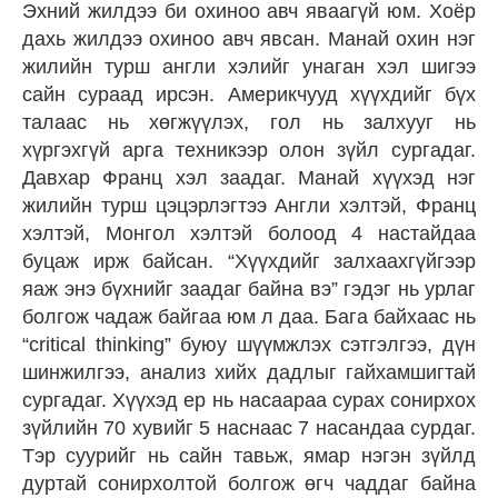
Эхний жилдээ би охиноо авч яваагүй юм. Хоёр
дахь жилдээ охиноо авч явсан. Манай охин нэг
жилийн турш англи хэлийг унаган хэл шигээ
сайн сураад ирсэн. Америкчууд хүүхдийг бүх
талаас нь хөгжүүлэх, гол нь залхууг нь
хүргэхгүй арга техникээр олон зүйл сургадаг.
Давхар Франц хэл заадаг. Манай хүүхэд нэг
жилийн турш цэцэрлэгтээ Англи хэлтэй, Франц
хэлтэй, Монгол хэлтэй болоод 4 настайдаа
буцаж ирж байсан. “Хүүхдийг залхаахгүйгээр
яаж энэ бүхнийг заадаг байна вэ” гэдэг нь урлаг
болгож чадаж байгаа юм л даа. Бага байхаас нь
“critical thinking” буюу шүүмжлэх сэтгэлгээ, дүн
шинжилгээ, анализ хийх дадлыг гайхамшигтай
сургадаг. Хүүхэд ер нь насаараа сурах сонирхох
зүйлийн 70 хувийг 5 наснаас 7 насандаа сурдаг.
Тэр суурийг нь сайн тавьж, ямар нэгэн зүйлд
дуртай сонирхолтой болгож өгч чаддаг байна