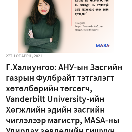
27TH OF APRIL, 2021
Г.Халиунгоо: АНУ-ын Засгийн
газрын Фулбрайт тэтгэлэгт
хөтөлбөрийн төгсөгч,
Vanderbilt University-ийн
Хөгжлийн эдийн засгийн
чиглэлээр магистр, MASA-ны
Удирдах зөвлөлийн гишүүн