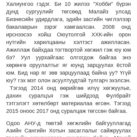
Халиунгоо гэдэг. Би 10 жилээ "Хобби" бүрэн
дунд сургуулийг төгсөөд Малайз улсад
Бизнесийн удирдлага, эдийн засгийн чиглэлээр
бакалаврын зэрэг хамгаалсан. 2008 онд
ирснээсээ хойш Оюутолгой ХХК-ийн орон
нутгийн харилцааны хэлтэст ажилласан.
Ажиллаж байхдаа тогтвортой хөгжил гэж юу юм
бэ? Уул уурхайгаас олгогдож байгаа энэ
хөрөнгө оруулалтыг яг юунд зарцуулах ёстой
юм. Бид нар яг зөв зарцуулаад байна уу? Үгүй
юу? гэх мэт олон асуултуудтай тулгарч эхэлсэн.
Тэгээд 2014 онд өөрийгөө илүү хөгжүүлье,
дахин суралцъя гэж шийдээд Фулбрайт
тэтгэлэгт хөтөлбөрт материалаа өгсөн. Тэгээд
2015 оноос 2017 онд суралцаж төгссөн байгаа.
Одоо АНУ-д төвтэй хөгжлийн байгууллагад
Азийн Сангийн Хотын засаглалыг сайжруулах