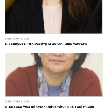
26TH OF APRIL, 2025
Б.Халиунаа "University of Akron"-ийн төгсөгч
24TH OF APRIL, 2025
Д.Амараа "Washington University in St. Louis"-ийн