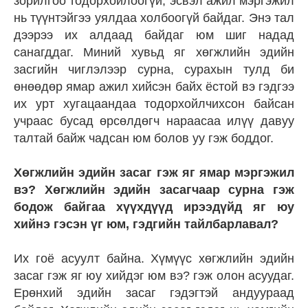
зорилгоо тодорхойлоогүй, эсвэл ажил мэргэжил
нь түүнтэйгээ уялдаа холбоогүй байдаг. Энэ тал
дээрээ их алдаад байдаг юм шиг надад
санагддаг. Миний хувьд яг хөгжлийн эдийн
засгийн чиглэлээр сурна, сурахын тулд би
өнөөдөр ямар ажил хийсэн байх ёстой вэ гэдгээ
их урт хугацаандаа тодорхойлчихсон байсан
учраас бусад өрсөлдөгч нараасаа илүү давуу
талтай байж чадсан юм болов уу гэж боддог.
Хөгжлийн эдийн засаг гэж яг ямар мэргэжил
вэ? Хөгжлийн эдийн засагчаар сурна гэж
бодож байгаа хүүхдүүд ирээдүйд яг юу
хийнэ гэсэн үг юм, гэдгийн тайлбарлавал?
Их гоё асуулт байна. Хүмүүс хөгжлийн эдийн
засаг гэж яг юу хийдэг юм вэ? гэж олон асуудаг.
Ерөнхий эдийн засаг гэдэгтэй андуураад