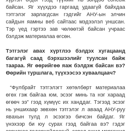
байсан. Яг хүүхдээ гаргаад удаагүй байхдаа
тэтгэлэг зарлагдсан гэдгийг АНУ-ын элчин
сайдын яамны веб сайтаас мэдээлэл уншсан.
Тэр үед гэртээ зав чөлөөтэй байсан учраас
бэлдэж материалаа өгсөн.
Тэтгэлэг авах хүртлээ бэлдэх хугацаанд
багагүй саад бэрхшээлийг туулсан байж
таараа. Яг өөрийгөө яаж бэлдэж байсан вэ?
Өөрийн туршлага, түүхээсээ хуваалцаач?
“Фулбрайт тэтгэлэгт хөтөлбөрт материалаа
өгөх гэж байгаа юм, эсээг минь та нэг хараад
өгөөч ээ” гээд хүмүүс их ханддаг. Тэгээд эсээг
нь уншихаар зөвхөн тэтгэлэг л аваад АНУ-руу
явахын тулд л эсээгээ бичсэн байдаг. Яг
үнэхээр би юу сурах гээд байгаа вэ? гэдэг