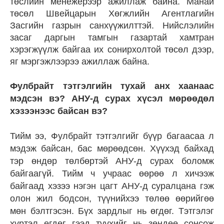
төслийн менежерээр ажиллаж байна. Манай
төсөл Швейцарын Хөгжлийн Агентлагийн
Засгийн газрын санхүүжилттэй. Нийслэлийн
засаг даргын тамгын газартай хамтран
хэрэгжүүлж байгаа их сонирхолтой төсөл дээр,
яг мэргэжлээрээ ажиллаж байна.
Фулбрайт тэтгэлгийн тухай анх хаанаас
мэдсэн вэ? АНУ-д сурах хүсэл мөрөөдөл
хэзээнээс байсан вэ?
Тийм ээ, Фулбрайт тэтгэлгийг бүүр багаасаа л
мэдэж байсан, бас мөрөөдсөн. Хүүхэд байхад
тэр өндөр төлбөртэй АНУ-д сурах боломж
байгаагүй. Тийм ч учраас өөрөө л хичээж
байгаад хэзээ нэгэн цагт АНУ-д суралцана гэж
олон жил бодсон, түүнийхээ төлөө өөрийгөө
мөн бэлтгэсэн. Бүх зардлыг нь өгдөг. Тэтгэлэг
хүртэл өгдөг гээд түүхийг нь зөндөө сонсож