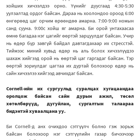
хойших хичээлдээ орно. Үүнийг дуусгаад 4:30-5:30
уулзалтад ордог байсан. Дараа нь хоолондоо ороод 6:00
өнгөрөөд цаг орчим өрөөндөө амарна. 7:00-9:00 номын
санд сууна. 9:00с хойш яг амарна. Би орой унтахаасаа
өмнө багадаа нэг цагийг өөртэй зарцуулдаг байсан. Учир
нь өдөр бүр завгүй байдал давтагдахаар их стресстэй.
Тиймээс миний хувьд өдөр нь аль болох хичээлүүдээ
шахаж хийгээд орой нь өөртэй цаг гаргадаг байсан. Тэр
өөртэй зориулдаг цагтаа их дуртай болохоор өдөр нь
сайн хичээлээ хийгээд авчихдаг байсан.
Cornell-ийн их сургуульд суралцах хугацаандаа
оролцож байсан сайн дурын ажил, төсөл
хөтөлбөрүүд, дугуйлан, сургалтын талаараа
бидэнтэй хуваалцана уу.
Би Cornell-д анх очихдоо сэтгүүлч болно гэж зорьж
байсан болохоор нэг сэтгүүлийн газар бичээчээр