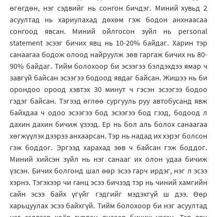
өгөгдөн, нэг сэдвийг нь сонгон бичдэг. Миний хувьд 2
асуултад нь хариулахад дөхөм гэж бодон анхнаасаа
сонгоод явсан. Миний ойлгосон зүйл нь personal
statement эсээг бичих явц нь 10-20% байдаг. Харин тэр
санаагаа бодож олоод найруулж зөв гаргаж бичих нь 80-
90% байдаг. Тийм болохоор би эсээгээ бэлдэхдээ ямар ч
завгүй байсан эсээгээ бодоод явдаг байсан. Жишээ нь би
орондоо ороод хэвтэх 30 минут ч гэсэн эсээгээ бодоо
гэдэг байсан. Тэгээд өглөө сургууль руу автобусанд явж
байхдаа ч одоо эсээгээ бод эсээгээ бод гээд, бодоод л
дахин дахин бичиж үзээд. Ер нь бол аль болох санаагаа
хөгжүүлэх дээрээ анхаарсан. Тэр нь надад их хэрэг болсон
гэж боддог. Эргээд харахад зөв ч байсан гэж боддог.
Миний хийсэн зүйл нь нэг санааг их олон удаа бичиж
үзсэн. Бичих болгонд шал өөр эсээ гарч ирдэг, нэг л эсээ
хэрнэ. Тэгэхээр чи ганц эсээ бичээд тэр нь чиний хамгийн
сайн эсээ байх үгүйг гэдгийг мэдэхгүй ш дээ. Өөр
харьцуулах эсээ байхгүй. Тийм болохоор би нэг асуултад