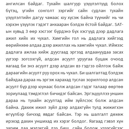
ангилсан байдаг. Тухайн шалгуур үзүүлэлтүүд болох
бүтэц, үгийн сонголт зэргийг сайн судлан тухайн
үзүүлэлтийн дагуу чамаас юу хүсэж байна түүнийг нь чи
хэрхэн үзүүлэх гэдэгт анхааран бэлдэх ёстой байдаг. SAT-
ын хувьд 3 өөр хэсгээг бүрдэнэ бүх хэсгүүд дээр дадлага
ажил хийх их чухал. Хамгийн гол нь дадлага хийгээд
өөрийнхөө алдаа дээр ажиллах нь хамгийн чухал. Иймээс
дадлага ажлаа хийж дуусгаад эргээд алдаануудаа засах
үүгээр зогсохгүй, алдсан асуулт уруугаа буцаж очоод
яагаад би энэ асуулт дээр алдсан вэ гэдгээ ойлгож байж
дараагийн асуулт руу орох нь чухал. Би шалгалтад бэлдэж
байхдаа дараа нь эргэж харахад туслах зорилгоор алдсан
асуулт бүр дээр юунаас болж алдсан гэдэг талаар өөртөө
зориулаад тэмдэглэл бичидэг байсан. Эргэцүүллээ уншин
дараа нь тухайн асуултад ийм зүйлсээс болж алдсан
байна. Дахиж ижил зүйл дээр алдахгүйн тулд жижигхэн
өгүүлбэр бичээд явдаг байсан. Тэр нь шалгалт дөхөж
ирэхэд дахин уншихад их хэрэг болдог. Яагаад гэвэл хүн
зарим даа мэдэхгүй дээ биш, сайн бодож үзээгүйгээс