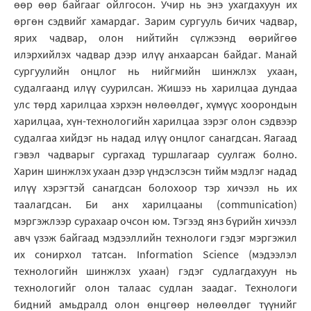
өөр өөр байгааг ойлгосон. Учир нь энэ ухагдахуун их
өргөн сэдвийг хамардаг. Зарим сургууль бичих чадвар,
ярих чадвар, олон нийтийн сүлжээнд өөрийгөө
илэрхийлэх чадвар дээр илүү анхаарсан байдаг. Манай
сургуулийн онцлог нь нийгмийн шинжлэх ухаан,
судалгаанд илүү суурилсан. Жишээ нь харилцаа дундаа
улс төрд харилцаа хэрхэн нөлөөлдөг, хүмүүс хоорондын
харилцаа, хүн-технологийн харилцаа зэрэг олон сэдвээр
судалгаа хийдэг нь надад илүү онцлог санагдсан. Яагаад
гэвэл чадварыг сургахад туршлагаар суулгаж болно.
Харин шинжлэх ухаан дээр үндэслэсэн тийм мэдлэг надад
илүү хэрэгтэй санагдсан болохоор тэр хичээл нь их
таалагдсан. Би анх харилцааны (communication)
мэргэжлээр сурахаар очсон юм. Тэгээд янз бүрийн хичээл
авч үзэж байгаад мэдээллийн технологи гэдэг мэргэжил
их сонирхол татсан. Information Science (мэдээлэл
технологийн шинжлэх ухаан) гэдэг судлагдахуун нь
технологийг олон талаас судлан заадаг. Технологи
бидний амьдралд олон өнцгөөр нөлөөлдөг түүнийг