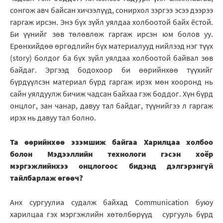
сонгож авч байсан хичээлүүд, сонирхол зэргээ эсээ дээрээ
гаргаж ирсэн. Энэ бүх зүйл уялдаа холбоотой байх ёстой.
Би үүнийг зөв төлөвлөж гаргаж ирсэн юм болов уу.
Ерөнхийдөө өргөдлийн бүх материалууд нийлээд нэг түүх
(story) болдог ба бүх зүйл уялдаа холбоотой байвал зөв
байдаг. Эргээд бодохоор би өөрийнхөө түүхийг
бүрдүүлсэн материал бүрд гаргаж ирэх мөн хооронд нь
сайн уялдуулж бичиж чадсан байхаа гэж боддог. Хүн бүрд
онцлог, зан чанар, давуу тал байдаг, түүнийгээ л гаргаж
ирэх нь давуу тал болно.
Та өөрийнхөө эзэмшиж байгаа Харилцаа холбоо
болон Мэдээллийн технологи гэсэн хоёр
мэргэжлийнхээ онцлогоос бидэнд дэлгэрэнгүй
тайлбарлаж өгөөч?
Анх сургуулиа судалж байхад Communication буюу
харилцаа гэх мэргэжлийн хөтөлбөрүүд сургууль бүрд