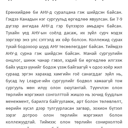
Ерөнхийдөө би АНУ-д суралцана гэж шийдсэн байсан.
Гэхдээ Канадын нэг сургуульд өргөдлөө явуулсан. Би 7-9
дүгээр ангидаа АНУ-д гэр бүлээрээ амьдарч байсан.
Тухайн үед АНУ-ын соёлд дасаж, их зүйл сурч мэдэх
зэргээр энэ улс сэтгэлд их ойр болсон. Коллежид сурах
тухай бодохоор шууд АНУ төсөөлөгддөг байсан. Тиймдээ
АНУ-д сурна гэж шийдсэн байсан. Манай сургуулийн
онцлог, шинж чанар гэвэл, хэдий би өргөдлөө илгээж
байх үедээ үүнийг бодож үзэж байгаагүй ч одоо хоёр жил
сураад эргэн харахад хамгийн гоё санагддаг зүйл нь,
бусад Ivy League-ийн сургуулийг бодвол хамаагүй том
сургууль мөн илүү олон оюутантай. Түүнчлэн олон
төрлийн мэргэжил сонголттой жишээ нь зочид буудлын
менежмент, барилга байгууламж, арт болон төлөвлөлт,
өөрийн хүсэл дээр тулгуурласан загвар, зохион бүтээл
зэрэг дотроо олон төрлийн мэргэжил болон
коллежуудтай. Тиймээс олон төрлийн сонирхолтой