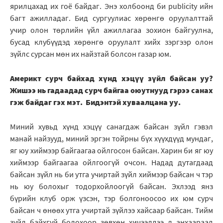
ярилцахад их гоё байдаг. Энэ холбоонд би publicity ийн
багт ажилладаг. Бид сургуулиас хөрөнгө оруулалттай
учир олон төрлийн үйл ажиллагаа зохион байгуулна,
бусад клубүүдэд хөрөнгө оруулалт хийх зэргээр олон
зүйлс сурсан мөн их найзтай болсон газар юм.
Америкт сурч байхад хүнд хэцүү зүйл байсан уу?
Жишээ нь гадаадад сурч байгаа оюутнууд гэрээ санах
гэж байдаг гэх мэт. Бидэнтэй хуваалцана уу.
Миний хувьд хүнд хэцүү санагдаж байсан зүйл гэвэл
манай найзууд, миний эргэн тойрны бүх хүүхдүүд мундаг,
яг юу хиймээр байгаагаа ойлгосон байсан. Харин би яг юу
хиймээр байгаагаа ойлгоогүй очсон. Надад дутагдаад
байсан зүйл нь би утга учиртай зүйл хиймээр байсан ч тэр
нь юу болохыг тодорхойлоогүй байсан. Эхлээд янз
бүрийн клуб орж үзсэн, тэр болгоноосоо их юм сурч
байсан ч өнөөх утга учиртай зүйлээ хайсаар байсан. Тийм
зүйл байхгүй болохоор зөвхөн хичээлдээ л анхаараад