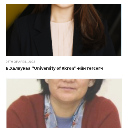
26TH OF APRIL, 2025
Б.Халиунаа "University of Akron"-ийн төгсөгч