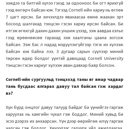
ээждээ та битгий хүлээ гэхэд за одооноос би огт ярихгүй
гээд өнгөрч байсан юм. Тэгээд Cornell-ийн хариу нь өглөө
7 цагт ирсэн. Би хичээлдээ явахаасаа өмнө жаахан эрт
босоод шалгахад тэнцсэн гэсэн хариу ирсэн байсан. Би
итгэж өгөхгүй дахин дахин уншиж үзээд, ээж аавдаа хэлье
гээд өрөөнөөсөө гарахад ээж хаалганы цаана зогсож
байсан. Ээж бас л надад мэдүүлэхгүйгээр тэгж их хүлээж
байсан юм байна лээ. 3 дугаар сарын сүүлээр миний
төрсөн өдөр болдог үүнтэй давхцаад Cornell University
тэнцсэн гэсэн хариуг хүлээж аван давхар баяр болсон.
Cornell-ийн сургуульд тэнцэхэд таны яг ямар чадвар
тань бусдаас ялгарах давуу тал байсан гэж хардаг
вэ?
Хүн бүрд онцлог давуу талууд байдаг ба үүнийгээ гаргаж
харуулах нь хамгийн чухал гэж боддог. Миний хувьд би
эсээ дээрээ их анхаарсан. Үүн дээр өөрийгөө илүү гаргаж
чадсан гэж боддог. Хичээлээс гадуурх үйл ажиллаагаа,