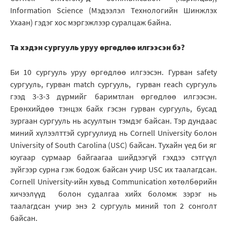
Information Science (Мэдээлэл Технологийн Шинжлэх
Ухаан) гэдэг хос мэргэжлээр суралцаж байна.
Та хэдэн сургууль уруу өргөдлөө илгээсэн бэ?
Би 10 сургууль уруу өргөдлөө илгээсэн. Гурван safety
сургууль, гурван match сургууль, гурван reach сургууль
гээд 3-3-3 дүрмийг баримтлан өргөдлөө илгээсэн.
Ерөнхийдөө тэнцэх байх гэсэн гурван сургууль, бусад
зургаан сургууль нь асуултын тэмдэг байсан. Тэр дундаас
миний хүлээлттэй сургуулиуд нь Cornell University болон
University of South Carolina (USC) байсан. Тухайн үед би яг
юугаар сурмаар байгаагаа шийдээгүй гэхдээ сэтгүүл
зүйгээр сурна гэж бодож байсан учир USC их таалагдсан.
Cornell University-ийн хувьд Communication хөтөлбөрийн
хичээлүүд болон судалгаа хийх боломж зэрэг нь
таалагдсан учир энэ 2 сургууль миний топ 2 сонголт
байсан.