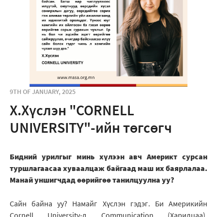
9TH OF JANUARY, 2025
Х.Хүслэн "CORNELL
UNIVERSITY"-ийн төгсөгч
Бидний урилгыг минь хүлээн авч Америкт сурсан
туршлагаасаа хуваалцаж байгаад маш их баярлалаа.
Манай уншигчдад өөрийгөө танилцуулна уу?
Сайн байна уу? Намайг Хүслэн гэдэг. Би Америкийн
Cornell University-д Communication (Харилцаа),