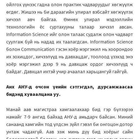
ойлгох үүнээс гадна олон практик чадваруудыг хөгжүүлж
өгдөг. Жишээ нь би дараагийн улирал вэбсайт хөгжүүлэх
хичээл авч байгаа. Өмнөх улирал мэдээллийн
технологийн ёс суртахууны талаар хичээл авсан.
Information Science ийг олон талаас судалж олон чадварт
суулгаж буй нь надад их таалагдсан. Information Science
болон Communication гэсэн хоёр мэргэжил нь хоорондоо
их зохицдог, хичээлүүд нь давхацдаг, тоолоод үзэхэд энэ
хоёр мэргэжил дээр 9 нь давхцаж ордог хичээлүүд ч
байдаг. Давхцал ихтэй учир ачаалал харьцангуй гайгүй.
Анх АНУ-д очсон үеийн сэтгэгдэл, дурсамжаасаа
бидэнд хуваалцана уу.
Манай аав магистраа хамгаалахаар бид гэр бүлээрээ
намайг 7-9 ангид байхад АНУ-д амьдарч байсан. Миний
санаанд хамгийн тод үлдсэн зүйл гэвэл би онгоцон дотор
унтаж чадахгүй. Аав ээж минь дүү бид хоёрыг сайн