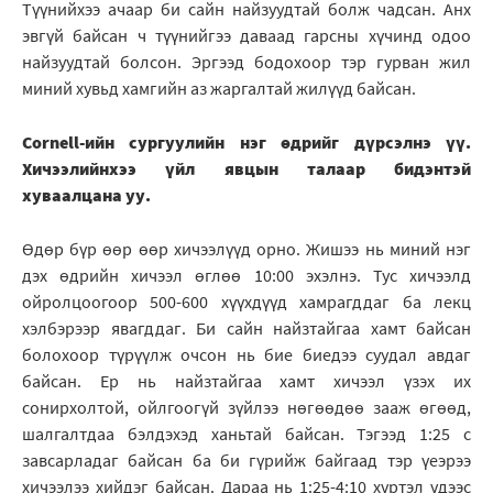
Түүнийхээ ачаар би сайн найзуудтай болж чадсан. Анх
эвгүй байсан ч түүнийгээ даваад гарсны хүчинд одоо
найзуудтай болсон. Эргээд бодохоор тэр гурван жил
миний хувьд хамгийн аз жаргалтай жилүүд байсан.
Cornell-ийн сургуулийн нэг өдрийг дүрсэлнэ үү.
Хичээлийнхээ үйл явцын талаар бидэнтэй
хуваалцана уу.
Өдөр бүр өөр өөр хичээлүүд орно. Жишээ нь миний нэг
дэх өдрийн хичээл өглөө 10:00 эхэлнэ. Тус хичээлд
ойролцоогоор 500-600 хүүхдүүд хамрагддаг ба лекц
хэлбэрээр явагддаг. Би сайн найзтайгаа хамт байсан
болохоор түрүүлж очсон нь бие биедээ суудал авдаг
байсан. Ер нь найзтайгаа хамт хичээл үзэх их
сонирхолтой, ойлгоогүй зүйлээ нөгөөдөө зааж өгөөд,
шалгалтдаа бэлдэхэд ханьтай байсан. Тэгээд 1:25 с
завсарладаг байсан ба би гүрийж байгаад тэр үеэрээ
хичээлээ хийдэг байсан. Дараа нь 1:25-4:10 хүртэл үдээс