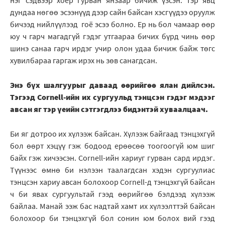
нэг сэдвээр хоёр гурван янзаар бичиж үзсэн. Тэр явц
дундаа нөгөө эсээнүүд дээр сайн байсан хэсгүүдээ оруулж
бичээд нийлүүлээд гоё эсээ болно. Ер нь бол чамаар өөр
юу ч гарч магадгүй гэдэг утгаараа бичих бүрд чинь өөр
шинэ санаа гарч ирдэг учир олон удаа бичиж байж төгс
хувилбараа гаргаж ирэх нь зөв санагдсан.
Энэ бүх шалгуурыг даваад өөрийгөө ялан дийлсэн.
Тэгээд Cornell-ийн их сургуульд тэнцсэн гэдэг мэдээг
авсан яг тэр үеийн сэтгэгдлээ бидэнтэй хуваалцаач.
Би яг дотроо их хүлээж байсан. Хүлээж байгаад тэнцэхгүй
бол өөрт хэцүү гэж бодоод ерөөсөө тоогоогүй юм шиг
байх гэж хичээсэн. Cornell-ийн хариуг гурван сард ирдэг.
Түүнээс өмнө би нэлээн таалагдсан хэдэн сургуулиас
тэнцсэн хариу авсан болохоор Cornell-д тэнцэхгүй байсан
ч би явах сургуультай гээд өөрийгөө бэлдээд хүлээж
байлаа. Манай ээж бас надтай хамт их хүлээлттэй байсан
болохоор би тэнцэхгүй бол сонин юм болох вий гээд