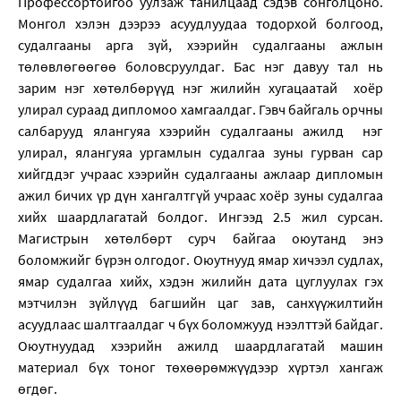
Профессортойгоо уулзаж танилцаад сэдэв сонголцоно.
Монгол хэлэн дээрээ асуудлуудаа тодорхой болгоод,
судалгааны арга зүй, хээрийн судалгааны ажлын
төлөвлөгөөгөө боловсруулдаг. Бас нэг давуу тал нь
зарим нэг хөтөлбөрүүд нэг жилийн хугацаатай хоёр
улирал сураад дипломоо хамгаалдаг. Гэвч байгаль орчны
салбарууд ялангуяа хээрийн судалгааны ажилд нэг
улирал, ялангуяа ургамлын судалгаа зуны гурван сар
хийгддэг учраас хээрийн судалгааны ажлаар дипломын
ажил бичих үр дүн хангалтгүй учраас хоёр зуны судалгаа
хийх шаардлагатай болдог. Ингээд 2.5 жил сурсан.
Магистрын хөтөлбөрт сурч байгаа оюутанд энэ
боломжийг бүрэн олгодог. Оюутнууд ямар хичээл судлах,
ямар судалгаа хийх, хэдэн жилийн дата цуглуулах гэх
мэтчилэн зүйлүүд багшийн цаг зав, санхүүжилтийн
асуудлаас шалтгаалдаг ч бүх боломжууд нээлттэй байдаг.
Оюутнуудад хээрийн ажилд шаардлагатай машин
материал бүх тоног төхөөрөмжүүдээр хүртэл хангаж
өгдөг.