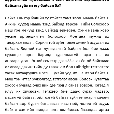
байсан зүйл нь юу байсан бэ?
Сайхан нь гэр бүлийн хүнтэйгээ хамт явсан маань байсан.
Анхны хүүхэд маань тэнд байхад төрсөн. Тийм болохоор
маш гоё мөчүүд тэнд байхад өрнөсөн. Охин маань хоёр
улсын иргэншилтэй болохоор Монтана мужид их
талархаж явдаг. Сорилттой зүйл гэвэл хэлний асуудал их
байсан. Бидний нэг дутагдалтай байдал бол бие дааж
суралцах арга барилд суралцаагүй гэдэг нь их
анзаарагдсан. Эхний семестр дээр 85 авах ёстой байснаас
82 аваад дахиж тийм дүн авах юм бол Fulbright тэтгэлгээс
хасах анхааруулга ирсэн. Тухайн үед их шантарч байсан.
Маш том итгэл хүлээлгээд тэтгэлэг авсан боловч нутагтаа
хоосон буцаад очих вий дээ гээд л санаа зовсон. Тэгээд л
илүү их хичээсэн. Тэгэхээр бие дааж сурах чадвар,
мэдэхгүй байгаа, ойлгохгүй байгаа зүйл ээ ямар ч хичээл
байсан дор бүрэн багшаасаа нээлттэй, чөлөөтэй асууж
байх л хамгийн шилдэг алга юм билээ. Яваандаа аргаа