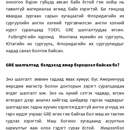
оноогоо бүрэн гүйцэд авсан байх ёстой гэж хойш нь
тавилгүй материалаа өгөөд байх хэрэгтэй. Би тэнцээд
явахдаа зургаан сарын хугацаатай Флоридагийн их
сургуулийн англи хэлний түргэвчилсэн англи хэлний
курст суралцаад TOEFL GRE шалгалтуудаа өгсөн.
Fulbright-ийн хүрээнд Монтана мужийн их сургууль,
Ютагийн их сургууль, Флоридагийн их сургуулиудыг
надад санал болгож байсан.
GRE шалгалтад бэлдэхэд ямар бэрхшээл байсан бэ?
Энэ шалгалт зөвхөн гадаад явах хүмүүс бус Америкчууд
өөрсдөө магистр болон докторын зэрэгт суралцахдаа
өгдөг шалгалт юм. Энэ нь хүний сэтгэх чадвар, өгсөн
өгөгдөл дээр анализ хийгээд шийдвэр гаргах чадварыг
шалгадгаас гадна хуучин хэрэглэгддэггүй англи үгнүүд их
гарч ирдэг учраас GRE өгөх гэж байгаа бол маш их тактик
судлах хэрэгтэй. Маш богино хугацаанд асуултын
хариултыг яаж олох гэдэгт сурах ёстой. Жишээлбэл