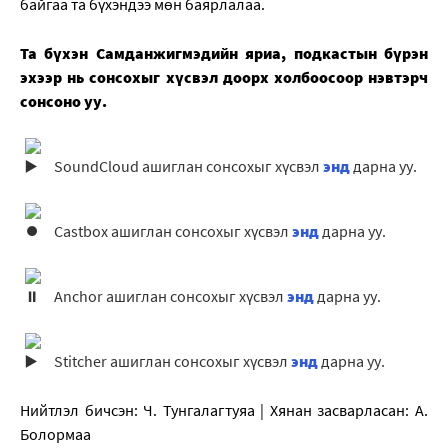
байгаа та бүхэндээ мөн баярлалаа.
Та бүхэн Самданжигмэдийн яриа, подкастын бүрэн
эхээр нь сонсохыг хүсвэл доорх холбоосоор нэвтэрч
сонсоно уу.
SoundCloud ашиглан сонсохыг хүсвэл
энд
дарна уу.
Castbox ашиглан сонсохыг хүсвэл
энд
дарна уу.
Anchor ашиглан сонсохыг хүсвэл
энд
дарна уу.
Stitcher ашиглан сонсохыг хүсвэл
энд
дарна уу.
Нийтлэл бичсэн: Ч. Тунгалагтуяа | Хянан засварласан: А.
Болормаа