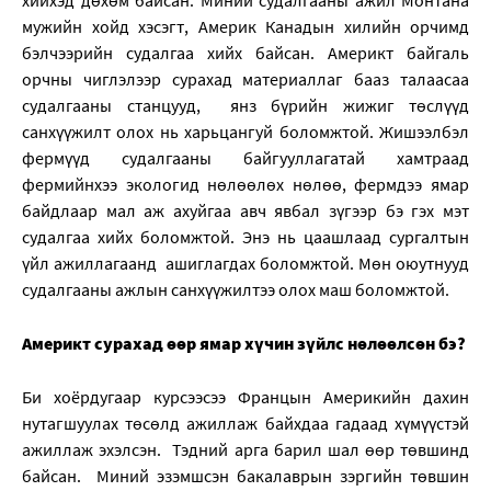
хийхэд дөхөм байсан. Миний судалгааны ажил Монтана
мужийн хойд хэсэгт, Америк Канадын хилийн орчимд
бэлчээрийн судалгаа хийх байсан. Америкт байгаль
орчны чиглэлээр сурахад материаллаг бааз талаасаа
судалгааны станцууд, янз бүрийн жижиг төслүүд
санхүүжилт олох нь харьцангуй боломжтой. Жишээлбэл
фермүүд судалгааны байгууллагатай хамтраад
фермийнхээ экологид нөлөөлөх нөлөө, фермдээ ямар
байдлаар мал аж ахуйгаа авч явбал зүгээр бэ гэх мэт
судалгаа хийх боломжтой. Энэ нь цаашлаад сургалтын
үйл ажиллагаанд ашиглагдах боломжтой. Мөн оюутнууд
судалгааны ажлын санхүүжилтээ олох маш боломжтой.
Америкт сурахад өөр ямар хүчин зүйлс нөлөөлсөн бэ?
Би хоёрдугаар курсээсээ Францын Америкийн дахин
нутагшуулах төсөлд ажиллаж байхдаа гадаад хүмүүстэй
ажиллаж эхэлсэн. Тэдний арга барил шал өөр төвшинд
байсан. Миний эзэмшсэн бакалаврын зэргийн төвшин