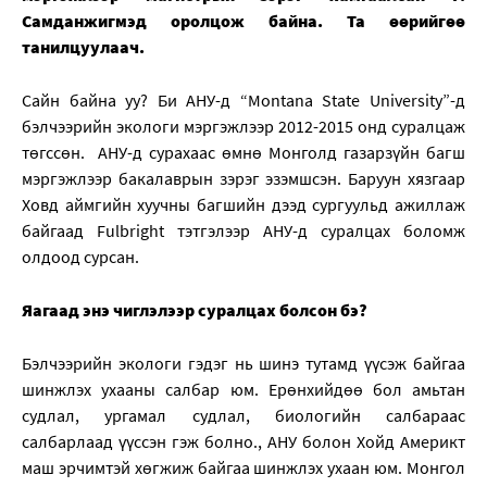
Самданжигмэд оролцож байна. Та өөрийгөө
танилцуулаач.
Сайн байна уу? Би АНУ-д “Montana State University”-д
бэлчээрийн экологи мэргэжлээр 2012-2015 онд суралцаж
төгссөн. АНУ-д сурахаас өмнө Монголд газарзүйн багш
мэргэжлээр бакалаврын зэрэг эзэмшсэн. Баруун хязгаар
Ховд аймгийн хуучны багшийн дээд сургуульд ажиллаж
байгаад Fulbright тэтгэлээр АНУ-д суралцах боломж
олдоод сурсан.
Яагаад энэ чиглэлээр суралцах болсон бэ?
Бэлчээрийн экологи гэдэг нь шинэ тутамд үүсэж байгаа
шинжлэх ухааны салбар юм. Ерөнхийдөө бол амьтан
судлал, ургамал судлал, биологийн салбараас
салбарлаад үүссэн гэж болно., АНУ болон Хойд Америкт
маш эрчимтэй хөгжиж байгаа шинжлэх ухаан юм. Монгол