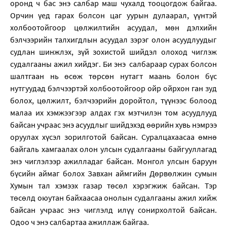
оронд ч бас энэ салбар маш чухалд тооцогдож байгаа.
Орчин үед гарах болсон цаг уурын дулаарал, үүнтэй
холбоотойгоор цөлжилтийн асуудал, мөн дэлхийн
бэлчээрийн талхигдлын асуудал зэрэг олон асуудлуудыг
судлан шинжлэх, зүй зохистой шийдэл олоход чиглэж
судалгааны ажил хийдэг. Би энэ салбараар сурах болсон
шалтгаан нь өсөж төрсөн нутагт маань болон бүс
нутгуудад бэлчээртэй холбоотойгоор ойр ойрхон ган зуд
болох, цөлжилт, бэлчээрийн доройтол, түүнээс болоод
малаа их хэмжээгээр алдах гэх мэтчилэн том асуудлууд
байсан учраас энэ асуудлыг шийдэхэд өөрийн хувь нэмрээ
оруулах хүсэл зорилготой байсан. Суралцахаасаа өмнө
байгаль хамгаалах олон улсын судалгааны байгууллагад
энэ чиглэлээр ажилладаг байсан. Монгол улсын баруун
бүсийн аймаг болох Завхан аймгийн Дөрвөлжин сумын
Хумын тал хэмээх газар төсөл хэрэгжиж байсан. Тэр
төсөлд оюутан байхаасаа онолын судалгааны ажил хийж
байсан учраас энэ чиглэлд илүү сонирхолтой байсан.
Одоо ч энэ салбартаа ажиллаж байгаа.