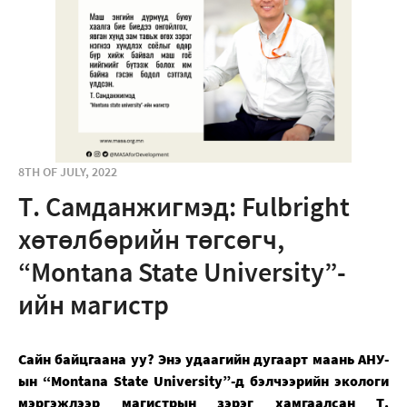
8TH OF JULY, 2022
Т. Самданжигмэд: Fulbright
хөтөлбөрийн төгсөгч,
“Montana State University”-
ийн магистр
Сайн байцгаана уу? Энэ удаагийн дугаарт маань АНУ-
ын “Montana State University”-д бэлчээрийн экологи
мэргэжлээр магистрын зэрэг хамгаалсан Т.