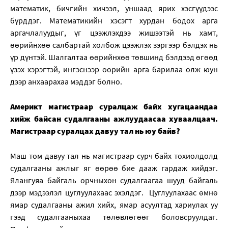
математик, бичгийн хичээл, уншаад ярих хэсгүүдээс
бүрддэг. Математикийн хэсэгт хурдан бодох арга
аргачлалуудыг, үг цээжлэхдээ жишээтэй нь хамт,
өөрийнхөө салбартай холбож цээжлэх зэргээр бэлдэх нь
үр дүнтэй. Шалгалтаа өөрийнхөө төвшинд бэлдээд өгөөд
үзэх хэрэгтэй, ингэснээр өөрийн арга барилаа олж юун
дээр анхаарахаа мэддэг болно.
Америкт магистраар суралцаж байх хугацаандаа
хийж байсан судалгааны ажлуудаасаа хуваалцаач.
Магистраар суралцах давуу тал нь юу байв?
Маш том давуу тал нь магистраар сурч байх тохиолдолд
судалгааны ажлыг яг өөрөө бие дааж гардаж хийдэг.
Ялангуяа байгаль орчныхон судалгаагаа шууд байгаль
дээр мэдээлэл цуглуулахаас эхэлдэг. Цуглуулахаас өмнө
ямар судалгааны ажил хийх, ямар асуултад хариулах уу
гээд судалгааныхаа төлөвлөгөөг боловсруулдаг.