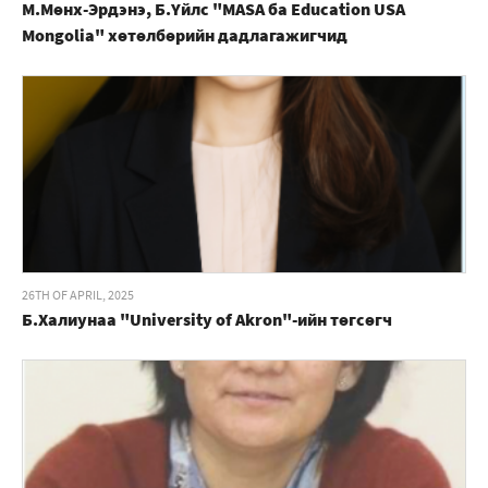
М.Мөнх-Эрдэнэ, Б.Үйлс "MASA ба Education USA
Mongolia" хөтөлбөрийн дадлагажигчид
26TH OF APRIL, 2025
Б.Халиунаа "University of Akron"-ийн төгсөгч