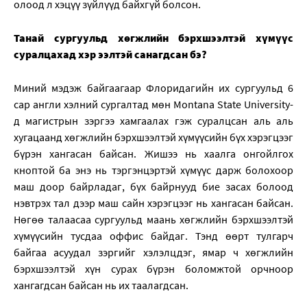
олоод л хэцүү зүйлүүд байхгүй болсон.
Танай сургуульд хөгжлийн бэрхшээлтэй хүмүүс
суралцахад хэр ээлтэй санагдсан бэ?
Миний мэдэж байгаагаар Флоридагийн их сургуульд 6
сар англи хэлний сургалтад мөн Montana State University-
д магистрын зэргээ хамгаалах гэж суралцсан аль аль
хугацаанд хөгжлийн бэрхшээлтэй хүмүүсийн бүх хэрэгцээг
бүрэн хангасан байсан. Жишээ нь хаалга онгойлгох
кноптой ба энэ нь тэргэнцэртэй хүмүүс дарж болохоор
маш доор байрладаг, бүх байрнууд бие засах болоод
нэвтрэх тал дээр маш сайн хэрэгцээг нь хангасан байсан.
Нөгөө талаасаа сургуульд маань хөгжлийн бэрхшээлтэй
хүмүүсийн тусдаа оффис байдаг. Тэнд өөрт тулгарч
байгаа асуудал зэргийг хэлэлцдэг, ямар ч хөгжлийн
бэрхшээлтэй хүн сурах бүрэн боломжтой орчноор
хангагдсан байсан нь их таалагдсан.