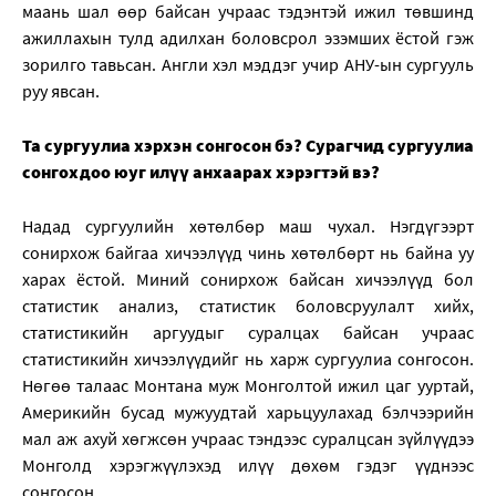
маань шал өөр байсан учраас тэдэнтэй ижил төвшинд
ажиллахын тулд адилхан боловсрол эзэмших ёстой гэж
зорилго тавьсан. Англи хэл мэддэг учир АНУ-ын сургууль
руу явсан.
Та сургуулиа хэрхэн сонгосон бэ? Сурагчид сургуулиа
сонгохдоо юуг илүү анхаарах хэрэгтэй вэ?
Надад сургуулийн хөтөлбөр маш чухал. Нэгдүгээрт
сонирхож байгаа хичээлүүд чинь хөтөлбөрт нь байна уу
харах ёстой. Миний сонирхож байсан хичээлүүд бол
статистик анализ, статистик боловсруулалт хийх,
статистикийн аргуудыг суралцах байсан учраас
статистикийн хичээлүүдийг нь харж сургуулиа сонгосон.
Нөгөө талаас Монтана муж Монголтой ижил цаг ууртай,
Америкийн бусад мужуудтай харьцуулахад бэлчээрийн
мал аж ахуй хөгжсөн учраас тэндээс суралцсан зүйлүүдээ
Монголд хэрэгжүүлэхэд илүү дөхөм гэдэг үүднээс
сонгосон.