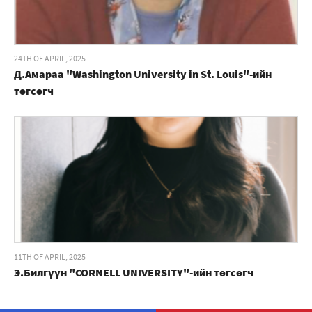
24TH OF APRIL, 2025
Д.Амараа "Washington University in St. Louis"-ийн
төгсөгч
11TH OF APRIL, 2025
Э.Билгүүн "CORNELL UNIVERSITY"-ийн төгсөгч