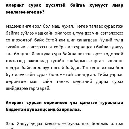
Америкт сурах хүсэлтэй байгаа хүмүүст ямар
зөвлөгөө өгөх вэ?
Мэдээж англи хэл бол маш чухал. Нөгөө талаас сурах гэж
байгаа зүйлээ маш сайн ойлгосон, түүндээ чин сэтгэлээсээ
сонирхолтой байх ёстой юм шиг санагдсан. Үүний тулд
тухайн чиглэлээрээ нэг хоёр жил суралцсан байвал давуу
тал болдог. Ялангуяа сурч байгаа чиглэлээрээ тодорхой
хэмжээнд ажиллаад тухайн салбарын жаргал зовлонг
мэддэг байвал давуу талтай байдаг. Тэгээд очих юм бол
бүр илүү сайн сурах боломжтой санагдсан. Тийм учраас
өөрийгөө маш сайн таньж мэдсэний дараа сурах
шийдвэрээ гаргаарай.
Америкт сурсан өөрийнхөө үнэ цэнэтэй туршлагаа
бидэнтэй хуваалцсанд баярлалаа.
Заа. Залуу үедээ мэдээллээ хуваалцах боломж олгож