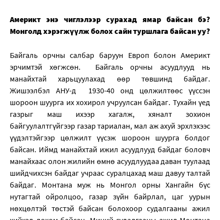
Америкт энэ чиглэлээр сурахад ямар байсан бэ?
Монголд хэрэгжүүлж болох сайн туршлага байсан уу?
Байгаль орчны салбар баруун Европ болон Америкт
эрчимтэй хөгжсөн. Байгаль орчны асуудлууд нь
манайхтай харьцуулахад өөр төвшинд байдаг.
Жишээлбэл АНУ-д 1930-40 онд цөлжилтөөс үүссэн
шороон шуурга их хохирол учруулсан байдаг. Тухайн үед
газрыг маш ихээр хагалж, хяналт зохион
байгуулалтгүйгээр газар тариалан, мал аж ахуй эрхлэхээс
үүдэлтэйгээр цөлжилт үүсэж шороон шуурга болдог
байсан. Иймд манайхтай ижил асуудлууд байдаг боловч
манайхаас олон жилийн өмнө асуудлуудаа даван туулаад
шийдчихсэн байдаг учраас суралцахад маш давуу талтай
байдаг. Монтана муж нь Монгол орны Хангайн бүс
нутагтай ойролцоо, газар зүйн байрлал, цаг уурын
нөхцөлтэй төстэй байсан болохоор судалгааны ажил