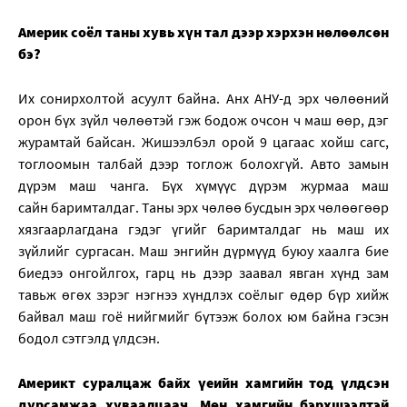
Америк соёл таны хувь хүн тал дээр хэрхэн нөлөөлсөн
бэ?
Их сонирхолтой асуулт байна. Анх АНУ-д эрх чөлөөний
орон бүх зүйл чөлөөтэй гэж бодож очсон ч маш өөр, дэг
журамтай байсан. Жишээлбэл орой 9 цагаас хойш сагс,
тоглоомын талбай дээр тоглож болохгүй. Авто замын
дүрэм маш чанга. Бүх хүмүүс дүрэм журмаа маш
сайн баримталдаг. Таны эрх чөлөө бусдын эрх чөлөөгөөр
хязгаарлагдана гэдэг үгийг баримталдаг нь маш их
зүйлийг сургасан. Маш энгийн дүрмүүд буюу хаалга бие
биедээ онгойлгох, гарц нь дээр заавал явган хүнд зам
тавьж өгөх зэрэг нэгнээ хүндлэх соёлыг өдөр бүр хийж
байвал маш гоё нийгмийг бүтээж болох юм байна гэсэн
бодол сэтгэлд үлдсэн.
Америкт суралцаж байх үеийн хамгийн тод үлдсэн
дурсамжаа хуваалцаач. Мөн хамгийн бэрхшээлтэй