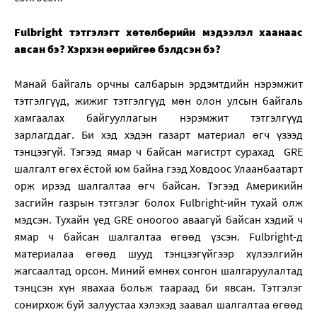
Fulbright тэтгэлэгт хөтөлбөрийн мэдээлэл хаанаас
авсан бэ? Хэрхэн өөрийгөө бэлдсэн бэ?
Манай байгаль орчны салбарын эрдэмтдийн нэрэмжит
тэтгэлгүүд, жижиг тэтгэлгүүд мөн олон улсын байгаль
хамгаалах байгууллагын нэрэмжит тэтгэлгүүд
зарлагддаг. Би хэд хэдэн газарт материал өгч үзээд
тэнцээгүй. Тэгээд ямар ч байсан магистрт сурахад GRE
шалгалт өгөх ёстой юм байна гээд Ховдоос Улаанбаатарт
орж ирээд шалгалтаа өгч байсан. Тэгээд Америкийн
засгийн газрын тэтгэлэг болох Fulbright-ийн тухай олж
мэдсэн. Тухайн үед GRE оноогоо аваагүй байсан хэдий ч
ямар ч байсан шалгалтаа өгөөд үзсэн. Fulbright-д
материалаа өгөөд шууд тэнцээгүйгээр хүлээлгийн
жагсаалтад орсон. Миний өмнөх сонгон шалгаруулалтад
тэнцсэн хүн явахаа больж таараад би явсан. Тэтгэлэг
сонирхож буй залуустаа хэлэхэд заавал шалгалтаа өгөөд