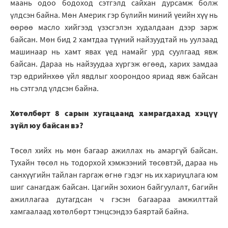
маань одоо бодоход сэтгэлд сайхан дурсамж болж
үлдсэн байна. Мөн Америк гэр бүлийн миний үеийн хүү нь
өөрөө масло хийгээд үзэсгэлэн худалдаан дээр зарж
байсан. Мөн бид 2 хамтдаа түүний найзуудтай нь уулзаад
машинаар нь хамт явах үед намайг урд суулгаад явж
байсан. Дараа нь найзуудаа хүргэж өгөөд, харих замдаа
тэр өдрийнхөө үйл явдлыг хоорондоо яриад явж байсан
нь сэтгэлд үлдсэн байна.
Хөтөлбөрт 8 сарын хугацаанд хамрагдахад хэцүү
зүйл юу байсан вэ?
Төсөл хийх нь мөн багаар ажиллах нь амаргүй байсан.
Тухайн төсөл нь тодорхой хэмжээний төсөвтэй, дараа нь
санхүүгийн тайлан гаргаж өгнө гэдэг нь их хариуцлага юм
шиг санагдаж байсан. Цагийн зохион байгуулалт, багийн
ажиллагаа дутагдсан ч гэсэн багаараа амжилттай
хамгаалаад хөтөлбөрт тэнцсэндээ баяртай байна.