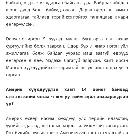
байсан, мэдээж их ядарсан байсан л даа. Байрлах айлдаа
шөнө дунд болж байхад очсон. Дараа өдөр нь замын
ядаргаагаа тайлаад гэрийнхэнтэйгээ танилцаад амарч
өнгөрүүлсэн.
Denver-с ирсэн 5 хүүхэд маань бүгдээрээ нэг ахлах
сургуулийнх болж таарсан. Өдөр бүр л ямар нэгэн үйл
ажиллагаа болж байдаг учраас маш завгүй өдрүүд
өнгөрсөн л дөө. Мэдээж багагүй ядарсан. Хамт ирсэн
Монгол хүүхдүүдийнхээ заримтай нь үл ойлголцох үе ч
гарсан.
Америк хүүхдүүдтэй хамт 14 хоног байхад
сэтгэлгээний ялгаа ч юм уу тийм зүйл анзаарагдсан
уу?
Америк өсвөр насны хүүхдүүд улс төрийн идэвхтэй,
үүнийгээ дагаад энэ талын мэдлэг илүү юм шиг санагдсан.
Гэр бүлийн хувьд гэвэл Америкчууд гэртээ гуталтайгаа