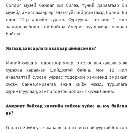
болдог музей байдаг юм билээ. Үүний дараагаар би
музейд ажиллахаар эргэлзээгүй шийдсэн гэхэд болно. Би
одоо 12-р ангийн сурагч. Сургуулиа төгсөөд 1 жил
завсарлах бодолтой байгаа. Америк руу дахиад явмаар
байгаа.
Яагаад завсарлага авахаар шийдсэн вэ?
Миний хувьд яг одоогоор ямар тэтгэлэг авч хаашаа явж
сурахаа хараахан шийдээгүй байна. Мөн 12 жил
ачаалалтай сурсан учраас тодорхой хэмжээнд амрахыг
хүсэж байна.Амрангаа ажил хийж үзээд, туршлага
хуримтлуулаад, хамт олонтой болохыг хүсэж байна.
Америкт байхад хамгийн сайхан зүйлс нь юу байсан
вэ?
Олон гоё зүйл үзэж хараад, олон шинэ найзуудтай болсон