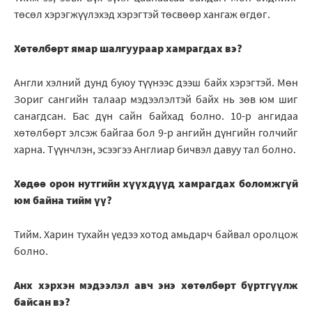
төсөл хэрэгжүүлэхэд хэрэгтэй төсвөөр хангаж өгдөг.
Хөтөлбөрт ямар шалгуураар хамрагдах вэ?
Англи хэлний дунд буюу түүнээс дээш байх хэрэгтэй. Мөн
Зориг сангийн талаар мэдээлэлтэй байх нь зөв юм шиг
санагдсан. Бас дүн сайн байхад болно. 10-р ангидаа
хөтөлбөрт элсэж байгаа бол 9-р ангийн дүнгийн голчийг
харна. Түүнчлэн, эсээгээ Англиар бичвэл давуу тал болно.
Хөдөө орон нутгийн хүүхдүүд хамрагдах боломжгүй
юм байна тийм үү?
Тийм. Харин тухайн үедээ хотод амьдарч байвал оролцож
болно.
Анх хэрхэн мэдээлэл авч энэ хөтөлбөрт бүртгүүлж
байсан вэ?