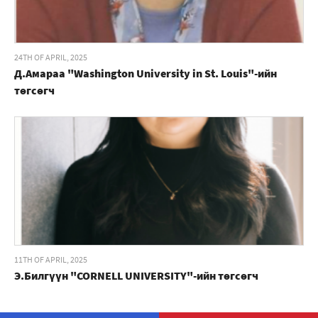
24TH OF APRIL, 2025
Д.Амараа "Washington University in St. Louis"-ийн
төгсөгч
11TH OF APRIL, 2025
Э.Билгүүн "CORNELL UNIVERSITY"-ийн төгсөгч