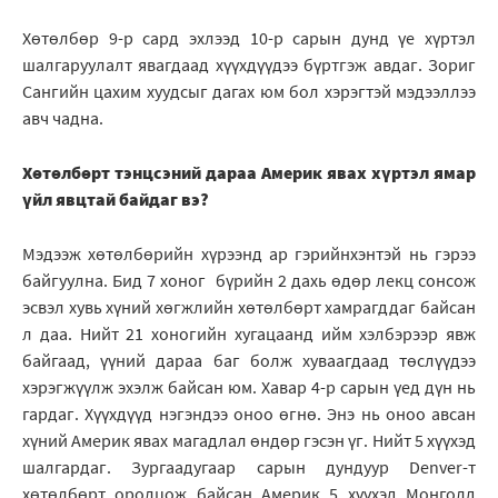
Хөтөлбөр 9-р сард эхлээд 10-р сарын дунд үе хүртэл
шалгаруулалт явагдаад хүүхдүүдээ бүртгэж авдаг. Зориг
Сангийн цахим хуудсыг дагах юм бол хэрэгтэй мэдээллээ
авч чадна.
Хөтөлбөрт тэнцсэний дараа Америк явах хүртэл ямар
үйл явцтай байдаг вэ?
Мэдээж хөтөлбөрийн хүрээнд ар гэрийнхэнтэй нь гэрээ
байгуулна. Бид 7 хоног бүрийн 2 дахь өдөр лекц сонсож
эсвэл хувь хүний хөгжлийн хөтөлбөрт хамрагддаг байсан
л даа. Нийт 21 хоногийн хугацаанд ийм хэлбэрээр явж
байгаад, үүний дараа баг болж хуваагдаад төслүүдээ
хэрэгжүүлж эхэлж байсан юм. Хавар 4-р сарын үед дүн нь
гардаг. Хүүхдүүд нэгэндээ оноо өгнө. Энэ нь оноо авсан
хүний Америк явах магадлал өндөр гэсэн үг. Нийт 5 хүүхэд
шалгардаг. Зургаадугаар сарын дундуур Denver-т
хөтөлбөрт оролцож байсан Америк 5 хүүхэд Монголд