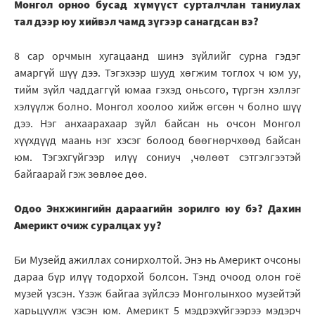
Монгол орноо бусад хүмүүст сурталчлан таниулах
тал дээр юу хийвэл чамд зүгээр санагдсан вэ?
8 сар орчмын хугацаанд шинэ зүйлийг сурна гэдэг
амаргүй шүү дээ. Тэгэхээр шууд хөгжим тоглох ч юм уу,
тийм зүйл чаддаггүй юмаа гэхэд оньсого, түргэн хэллэг
хэлүүлж болно. Монгол хоолоо хийж өгсөн ч болно шүү
дээ. Нэг анхаарахаар зүйл байсан нь очсон Монгол
хүүхдүүд маань нэг хэсэг болоод бөөгнөрчхөөд байсан
юм. Тэгэхгүйгээр илүү сониуч ,чөлөөт сэтгэлгээтэй
байгаарай гэж зөвлөе дөө.
Одоо Энхжингийн дараагийн зорилго юу бэ? Дахин
Америкт очиж суралцах уу?
Би Музейд ажиллах сонирхолтой. Энэ нь Америкт очсоны
дараа бүр илүү тодорхой болсон. Тэнд очоод олон гоё
музей үзсэн. Үзэж байгаа зүйлсээ Монголынхоо музейтэй
харьцуулж үзсэн юм. Америкт 5 мэдрэхүйгээрээ мэдэрч