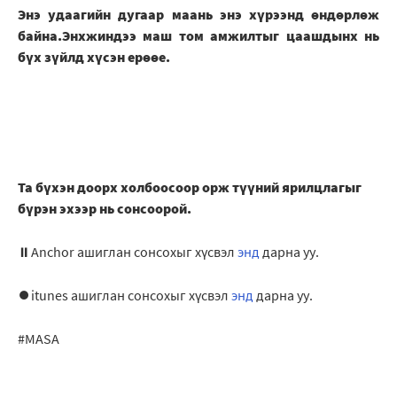
Энэ удаагийн дугаар маань энэ хүрээнд өндөрлөж
байна.Энхжиндээ маш том амжилтыг цаашдынх нь
бүх зүйлд хүсэн ерөөе.
Та бүхэн доорх холбоосоор орж түүний ярилцлагыг
бүрэн эхээр нь сонсоорой.
⏸Anchor ашиглан сонсохыг хүсвэл
энд
дарна уу.
⏺itunes ашиглан сонсохыг хүсвэл
энд
дарна уу.
#MASA