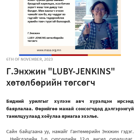
6TH OF NOVEMBER, 2023
Г.Энхжин "LUBY-JENKINS"
хөтөлбөрийн төгсөгч
Бидний урилгыг хүлээн авч хүрэлцэн ирсэнд
баярлалаа. Өөрийгөө манай сонсогчдод дэлгэрэнгүй
танилцуулаад хоёулаа яриагаа эхэлье.
Сайн байцгаана уу, намайг Гантөмөрийн Энхжин гэдэг.
Нийслэлийн 1-р сургуулийн 12-р ангид суралцдаг.