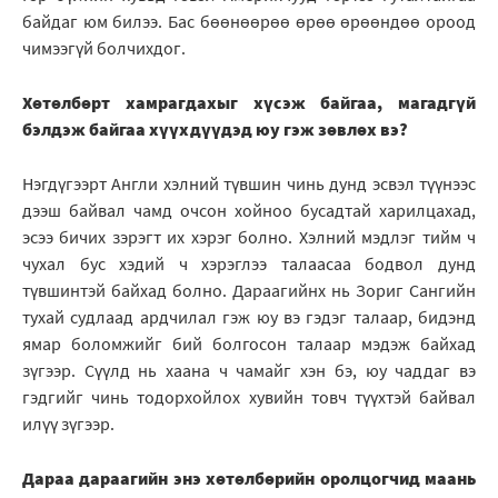
байдаг юм билээ. Бас бөөнөөрөө өрөө өрөөндөө ороод
чимээгүй болчихдог.
Хөтөлбөрт хамрагдахыг хүсэж байгаа, магадгүй
бэлдэж байгаа хүүхдүүдэд юу гэж зөвлөх вэ?
Нэгдүгээрт Англи хэлний түвшин чинь дунд эсвэл түүнээс
дээш байвал чамд очсон хойноо бусадтай харилцахад,
эсээ бичих зэрэгт их хэрэг болно. Хэлний мэдлэг тийм ч
чухал бус хэдий ч хэрэглээ талаасаа бодвол дунд
түвшинтэй байхад болно. Дараагийнх нь Зориг Сангийн
тухай судлаад ардчилал гэж юу вэ гэдэг талаар, бидэнд
ямар боломжийг бий болгосон талаар мэдэж байхад
зүгээр. Сүүлд нь хаана ч чамайг хэн бэ, юу чаддаг вэ
гэдгийг чинь тодорхойлох хувийн товч түүхтэй байвал
илүү зүгээр.
Дараа дараагийн энэ хөтөлбөрийн оролцогчид маань