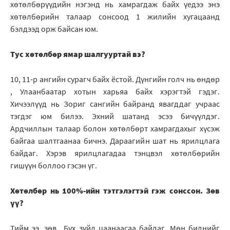
хөтөлбөрүүдийн нэгэнд нь хамрагдаж байх үедээ энэ
хөтөлбөрийн талаар сонсоод 1 жилийн хугацаанд
бэлдээд орж байсан юм.
Тус хөтөлбөр ямар шалгууртай вэ?
10, 11-р ангийн сурагч байх ёстой. Дүнгийн голч нь өндөр
, Улаанбаатар хотын харьяа байх хэрэгтэй гэдэг.
Хичээлүүд нь Зориг сангийн байранд явагддаг учраас
тэгдэг юм билээ. Эхний шатанд эсээ бичүүлдэг.
Ардчиллын талаар болон хөтөлбөрт хамрагдахыг хүсэж
байгаа шалтгаанаа бичнэ. Дараагийн шат нь ярилцлага
байдаг. Хэрэв ярилцлагадаа тэнцвэл хөтөлбөрийн
гишүүн боллоо гэсэн үг.
Хөтөлбөр нь 100%-ийн тэтгэлэгтэй гэж сонссон. Зөв
үү?
Тийм ээ, зөв.. Бүх зүйл цаанаасаа байдаг. Мөн биднийг