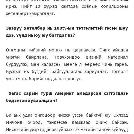
ирнэ. Нийт 10 хүүхэд хамтдаа соёлын солилцооны
хөтөлбөрт хамрагддаг.
Энэхүү хөтөлбөр нь 100%-ын тэтгэлэгтэй гэсэн шүү
дээ. Үүнд нь юу юу багтдаг вэ?
Онгоцны тийзний мөнгө нь цаанаасаа. Очих айлдаа
үнэгүй байрлана. Товчхондоо визний материал
бүрдүүлэх, мөн халаасны мөнгө л өөрөөс чинь гарна.
Бусдыг нь бүгдийг байгууллагаас хариуцдаг. Тоглолт
үзсэн ч төлбөрийг нь даана гэсэн үг.
Хагас сарын турш Америкт амьдарсан сэтгэгдлээ
бидэнтэй хуваалцаач?
Би анх удаа онгоцоор нисэж үзсэн байхгүй юу. Эхлээд
Инчонд очоод, тэндээсээ дамжаад очиж байсан.
Нислэгийн үеэр гэдэс эвгүйрхэх гэх мэтийн таагүй зүйлүүд