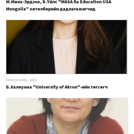
М.Мөнх-Эрдэнэ, Б.Үйлс "MASA ба Education USA
Mongolia" хөтөлбөрийн дадлагажигчид
26TH OF APRIL, 2025
Б.Халиунаа "University of Akron"-ийн төгсөгч