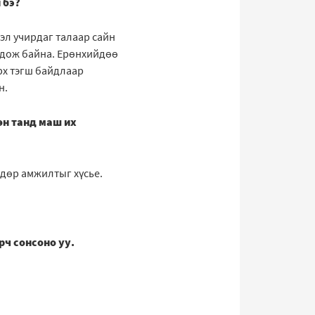
 бэ?
ээл учирдаг талаар сайн
бодож байна. Ерөнхийдөө
рх тэгш байдлаар
н.
өн танд маш их
ндөр амжилтыг хүсье.
рч сонсоно уу.