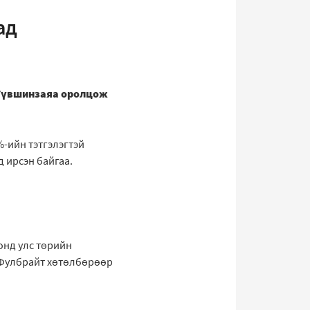
ад
. Түвшинзаяа оролцож
%-ийн тэтгэлэгтэй
 ирсэн байгаа.
онд улс төрийн
 Фулбрайт хөтөлбөрөөр