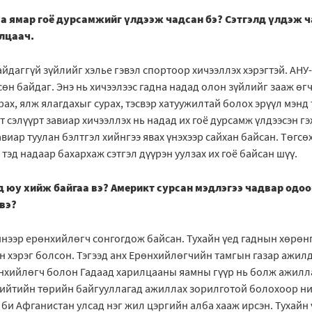
аа ямар гоё дурсамжийг үлдээж чадсан бэ? Сэтгэлд үлдэж
алцаач.
йдаггүй зүйлийг хэлье гэвэл спортоор хичээллэх хэрэгтэй. АН
н байдаг. Энэ нь хичээлээс гадна надад олон зүйлийг зааж өгч
рах, ялж ялагдахыг сурах, тэсвэр хатуужилтай болох эрүүл мэнд 
рт сэлүүрт завиар хичээллэх нь надад их гоё дурсамж үлдээсэн 
виар туулан бэлтгэл хийнгээ явах үнэхээр сайхан байсан. Төгсөх
тэд надаар бахархаж сэтгэл дүүрэн уулзах их гоё байсан шүү.
д юу хийж байгаа вэ? Америкт сурсан мэдлэгээ чадвар одоо
вэ?
инээр ерөнхийлөгч сонгогдож байсан. Тухайн үед гаднын хөрөн
үн хэрэг болсон. Тэгээд анх Ерөнхийлөгчийн тамгын газар ажи
нхийлөгч болон Гадаад харилцааны яамны гүүр нь болж ажилла
ийтийн төрийн байгууллагад ажиллах зорилготой болохоор ни
 би Афганистан улсад нэг жил цэргийн алба хааж ирсэн. Тухайн