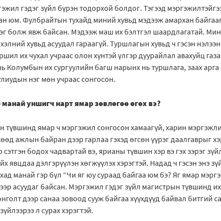
эжил гэдэг зүйл бүрэн тодорхой болдог. Тэгээд мэргэжилтэйгэ
н юм. Фулбрайтын тухайд миний хувьд мэдээж амархан байгаагү
 нэг болж явж байсан. Мэдээж маш их бэлтгэл шаардлагатай. Ми
элний хувьд асуудал гараагүй. Туршлагын хувьд ч гэсэн нэлээн
ил их чухал учраас олон хүнтэй үлгэр дуурайлал авахуйц газар
нь Колумбын их сургуулийн багш нарынх нь туршлага, заах арга
улиудын нэг мөн учраас сонгосон.
 манай уншигч нарт ямар зөвлөгөө өгөх вэ?
н түвшинд ямар ч мэргэжил сонгосон хамаагүй, харин мэргэжли
гсөөд ажлын байран дээр гарлаа гэхэд өгсөн үүрэг даалгаврыг х
р сэтгэн бодох чадвартай вэ, ярианы түвшин хэр вэ гэх зэрэг зүй
айх явцдаа дэлгэрүүлэн хөгжүүлэх хэрэгтэй. Надад ч гэсэн энэ з
ад манай гэр бүл “Чи яг юу сураад байгаа юм бэ? Яг ямар мэргэ
ээр асуудаг байсан. Мэргэжил гэдэг зүйл магистрын түвшинд их
нголт дээр санаа зовоод сууж байгаа хүүхдүүд байвал битгий 
зүйлээрээ л сурах хэрэгтэй.