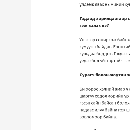
үлдээж явах нь миний ху
Гадаад харилцаагаар с
гэж хэлэх вэ?
Үнэхээр сонирхож байгаа
хүмүүс ч байдаг. Ерөнхи
хувьдаа боддог. Гэхдээ 
үедээ бол уйтгартай ч г
Сурагч болон оюутан з
Би өөрөө хэлний ямар ч 
шаргуу хөдөлмөрийн үр д
гэсэн сайн байсан болох
надаас илүү байна гэж ш
зөвлөмөөр байна.