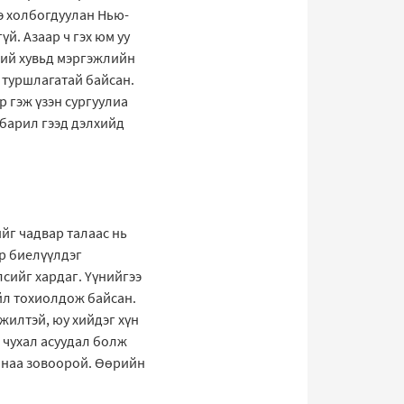
э холбогдуулан Нью-
й. Азаар ч гэх юм уу
ний хувьд мэргэжлийн
 туршлагатай байсан.
 гэж үзэн сургуулиа
 барил гээд дэлхийд
йг чадвар талаас нь
эр биелүүлдэг
лсийг хардаг. Үүнийгээ
үйл тохиолдож байсан.
жилтэй, юу хийдэг хүн
 чухал асуудал болж
санаа зовоорой. Өөрийн