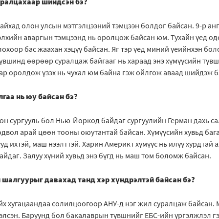
уралцахаар шийдсэн бэ?
айхад олон улсын мэтгэлцээний тэмцээн болдог байсан. 9-р ан
элхийн аваргын тэмцээнд нь оролцож байсан юм. Тухайн үед о
охоор бас жаахан хэцүү байсан. Яг тэр үед миний үеийнхэн бо
түвшинд өөрөөр суралцаж байгааг нь хараад энэ хүмүүсийн түв
аар оролдож үзэх нь чухал юм байна гэж ойлгож аваад шийдэж б
лгаа нь юу байсан бэ?
өн сургууль бол Нью-Йоркод байдаг сургуулийн Герман дахь са
двол арай цөөн тооны оюутантай байсан. Хүмүүсийн хувьд бага
уд ихтэй, маш нээлттэй. Харин Америкт хүмүүс нь илүү хурдтай
айдаг. Залуу хүний хувьд энэ бүгд нь маш том боломж байсан.
 шалгуурыг давахад танд хэр хүндрэлтэй байсан бэ?
йх хугацаандаа солилцоогоор АНУ-д нэг жил суралцаж байсан.
элсэн. Баруунд бол бакалаврын түвшнийг ЕБС-ийн үргэлжлэл гэ