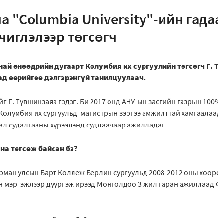
а "Columbia University"-ийн гада
чиглэлээр төгсөгч
най өнөөдрийн дугаарт Колумбия их сургуулийн төгсөгч Г
ад өөрийгөө дэлгэрэнгүй танилцуулаач.
йг Г. Түвшинзаяа гэдэг. Би 2017 онд АНУ-ын засгийн газрын 100
олумбия их сургуульд магистрын зэргээ амжилттай хамгаалаад
л судалгааны хүрээлэнд судлаачаар ажилладаг.
на төгсөж байсан бэ?
ерман улсын Барт Коллеж Берлин сургуульд 2008-2012 оны хоор
н мэргэжлээр дүүргэж ирээд Монголдоо 3 жил гаран ажиллаад