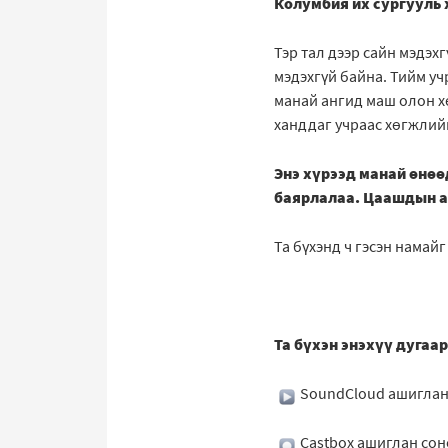
Колумбия их сургууль 
Тэр тал дээр сайн мэдэх
мэдэхгүй байна. Тийм уч
манай ангид маш олон хө
ханддаг учраас хөгжлий
Энэ хүрээд манай өнөө
баярлалаа. Цаашдын а
Та бүхэнд ч гэсэн нама
Та бүхэн энэхүү дугаа
SoundCloud ашиглан
Castbox ашиглан сон