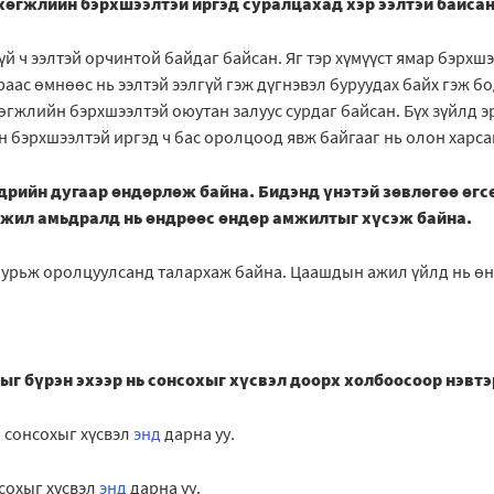
хөгжлийн бэрхшээлтэй иргэд суралцахад хэр ээлтэй байсан
гүй ч ээлтэй орчинтой байдаг байсан. Яг тэр хүмүүст ямар бэрхш
раас өмнөөс нь ээлтэй ээлгүй гэж дүгнэвэл буруудах байх гэж 
гжлийн бэрхшээлтэй оюутан залуус сурдаг байсан. Бүх зүйлд э
н бэрхшээлтэй иргэд ч бас оролцоод явж байгааг нь олон харса
дрийн дугаар өндөрлөж байна. Бидэнд үнэтэй зөвлөгөө өгс
жил амьдралд нь өндрөөс өндөр амжилтыг хүсэж байна.
йг урьж оролцуулсанд талархаж байна. Цаашдын ажил үйлд нь ө
рыг бүрэн эхээр нь сонсохыг хүсвэл доорх холбоосоор нэвтэ
 сонсохыг хүсвэл
энд
дарна уу.
сохыг хүсвэл
энд
дарна уу.