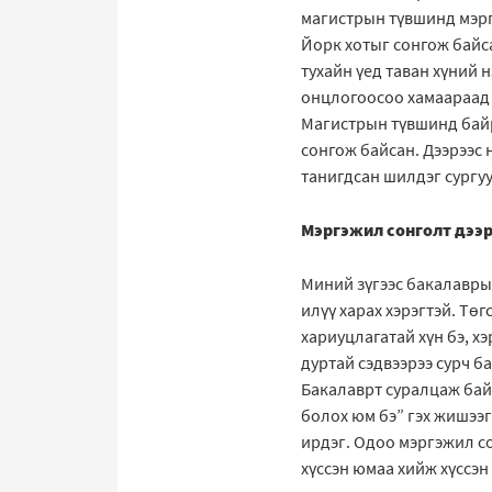
магистрын түвшинд мэрг
Йорк хотыг сонгож байса
тухайн үед таван хүний
онцлогоосоо хамаараад х
Магистрын түвшинд байрш
сонгож байсан. Дээрээс 
танигдсан шилдэг сургу
Мэргэжил сонголт дээр
Миний зүгээс бакалавры
илүү харах хэрэгтэй. Тө
хариуцлагатай хүн бэ, хэ
дуртай сэдвээрээ сурч б
Бакалаврт суралцаж байх
болох юм бэ” гэх жишээг
ирдэг. Одоо мэргэжил со
хүссэн юмаа хийж хүссэн 