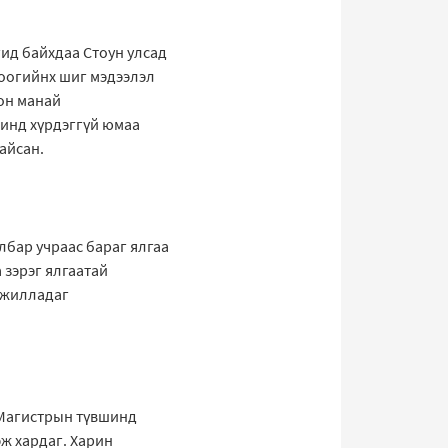
гид байхдаа Стоун улсад
доогийнх шиг мэдээлэл
лон манай
шинд хүрдэггүй юмаа
айсан.
лбар учраас бараг ялгаа
 зэрэг ялгаатай
 ажилладаг
 Магистрын түвшинд
ж хардаг. Харин