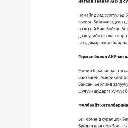
Яагаад заавал АНУ д с
Намайг дунд сургуульд б
зохион байгуулагдсан Д
нээлттэй биш байсан бол
дээд үеийнхэн шал өөр 
гэхэд ямар нэгэн байдл
Герман болон АНУ-ын я
Миний бакалавраа төгсс
байгаагүй. Америкийг бо
байсан. Берлинд залуучу
шулуун шударга хүмүүс б
Фулбрайт хөтөлбөрийн
Би Германд суралцаж ба
байдал шал өөр болж эх