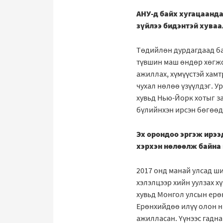
АНУ-д байх хугацаанд
зүйлээ бидэнтэй хува
Төдийлөн дурдагдаад ба
түвшин маш өндөр хөгжсө
ажиллах, хүмүүстэй хамт
чухал нөлөө үзүүлдэг. У
хувьд Нью-Йорк хотыг за
бүлийнхэн ирсэн бөгөөд 
Эх орондоо эргэж ирээ
хэрхэн нөлөөлж байна 
2017 онд манай улсад ш
хэлэлцээр хийн уулзах х
хувьд Монгол улсын ерө
Ерөнхийдөө илүү олон н
ажилласан. Үүнээс гадна