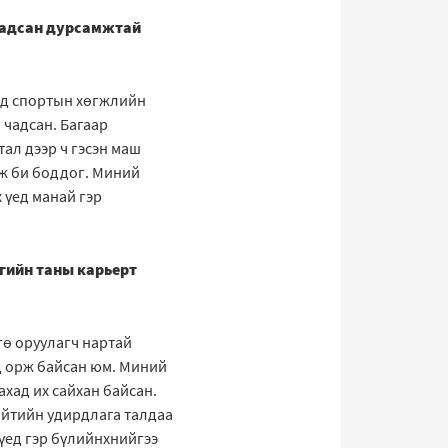
 чадсан дурсамжтай
У-д спортын хөгжлийн
 чадсан. Багаар
тал дээр ч гэсэн маш
гэж би боддог. Миний
 үед манай гэр
гийн таны карьерт
гө оруулагч нартай
лд орж байсан юм. Миний
хад их сайхан байсан.
йтийн удирдлага талдаа
 үед гэр бүлийнхнийгээ