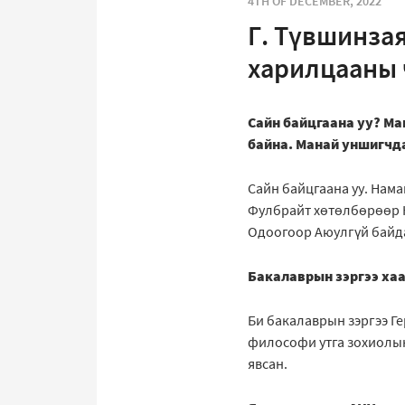
4TH OF DECEMBER, 2022
Г. Түвшинзая
харилцааны 
Сайн байцгаана уу? Ма
байна. Манай уншигчд
Сайн байцгаана уу. Нама
Фулбрайт хөтөлбөрөөр К
Одоогоор Аюулгүй байда
Бакалаврын зэргээ хаа
Би бакалаврын зэргээ Г
философи утга зохиолы
явсан.