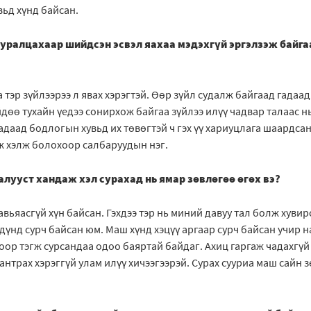
вьд хүнд байсан.
уралцахаар шийдсэн эсвэл яахаа мэдэхгүй эргэлзэж байга
 тэр зүйлээрээ л явах хэрэгтэй. Өөр зүйл судалж байгаад гадаа
йдөө тухайн үедээ сонирхож байгаа зүйлээ илүү чадвар талаас нь
гадаад бодлогын хувьд их төвөгтэй ч гэх үү хариуцлага шаардса
эж хэлж болохоор салбаруудын нэг.
алууст хандаж хэл сурахад нь ямар зөвлөгөө өгөх вэ?
авьяасгүй хүн байсан. Гэхдээ тэр нь миний давуу тал болж хув
үнд сурч байсан юм. Маш хүнд хэцүү аргаар сурч байсан учир на
оор тэгж сурсандаа одоо баяртай байдаг. Ахиц гаргаж чадахгүй 
антрах хэрэггүй улам илүү хичээгээрэй. Сурах сууриа маш сайн 