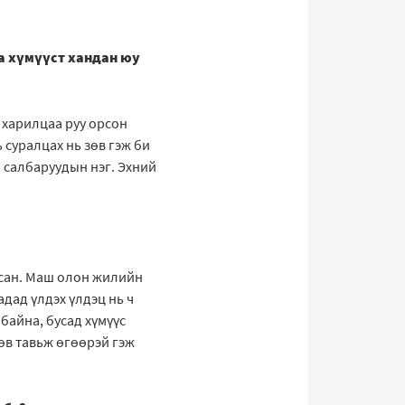
а хүмүүст хандан юу
д харилцаа руу орсон
 суралцах нь зөв гэж би
н салбаруудын нэг. Эхний
ирсан. Маш олон жилийн
дад үлдэх үлдэц нь ч
байна, бусад хүмүүс
зөв тавьж өгөөрэй гэж