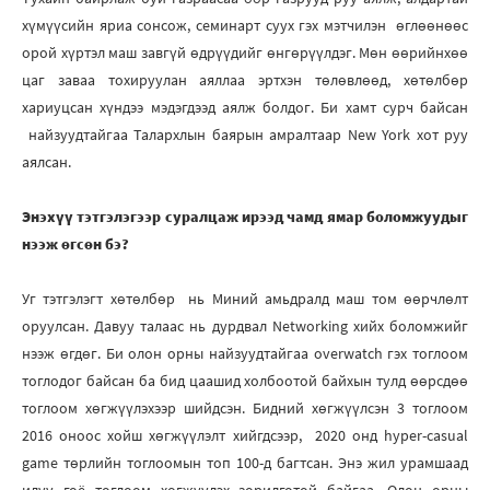
хүмүүсийн яриа сонсож, семинарт суух гэх мэтчилэн өглөөнөөс
орой хүртэл маш завгүй өдрүүдийг өнгөрүүлдэг. Мөн өөрийнхөө
цаг заваа тохируулан аяллаа эртхэн төлөвлөөд, хөтөлбөр
хариуцсан хүндээ мэдэгдээд аялж болдог. Би хамт сурч байсан
найзуудтайгаа Талархлын баярын амралтаар New York хот руу
аялсан.
Энэхүү тэтгэлэгээр суралцаж ирээд чамд ямар боломжуудыг
нээж өгсөн бэ?
Уг тэтгэлэгт хөтөлбөр нь Миний амьдралд маш том өөрчлөлт
оруулсан. Давуу талаас нь дурдвал Networking хийх боломжийг
нээж өгдөг. Би олон орны найзуудтайгаа overwatch гэх тоглоом
тоглодог байсан ба бид цаашид холбоотой байхын тулд өөрсдөө
тоглоом хөгжүүлэхээр шийдсэн. Бидний хөгжүүлсэн 3 тоглоом
2016 оноос хойш хөгжүүлэлт хийгдсээр, 2020 онд hyper-casual
game төрлийн тоглоомын топ 100-д багтсан. Энэ жил урамшаад