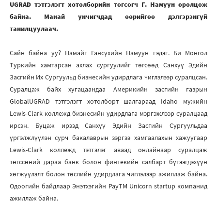
UGRAD тэтгэлэгт хөтөлбөрийн төгсөгч Г. Намуун оролцож
байна. Манай унчигчдад өөрийгөө дэлгэрэнгүй
танилцуулаач.
Сайн байна уу? Намайг Гансүхийн Намуун гэдэг. Би Монгол
Туркийн хамтарсан ахлах сургуулийг төгсөөд Санхүү Эдийн
Засгийн Их Сургуульд бизнесийн удирдлага чиглэлээр суралцсан.
Суралцаж байх хугацаандаа Америкийн засгийн газрын
GlobalUGRAD тэтгэлэгт хөтөлбөрт шалгараад Idaho мужийн
Lewis-Clark коллежд бизнесийн удирдлага мэргэжлээр суралцаад
ирсэн. Буцаж ирээд Санхүү Эдийн Засгийн Сургуульдаа
үргэлжлүүлэн сурч бакалаврын зэргээ хамгаалахын хажуугаар
Lewis-Clark коллежд тэтгэлэг аваад онлайнаар суралцаж
төгссөний дараа банк болон финтекийн салбарт бүтээгдэхүүн
хөгжүүлэлт болон төслийн удирдлага чиглэлээр ажиллаж байна.
Одоогийн байдлаар Энэтхэгийн PayTM Unicorn startup компанид
ажиллаж байна.