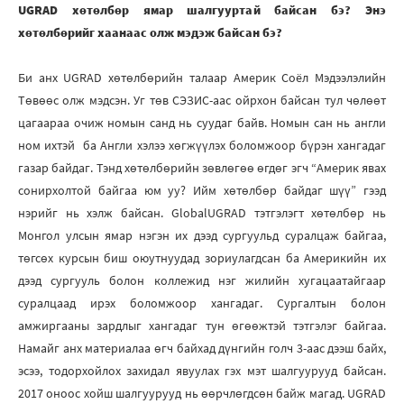
UGRAD хөтөлбөр ямар шалгууртай байсан бэ? Энэ
хөтөлбөрийг хаанаас олж мэдэж байсан бэ?
Би анх UGRAD хөтөлбөрийн талаар Америк Соёл Мэдээлэлийн
Төвөөс олж мэдсэн. Уг төв СЭЗИС-аас ойрхон байсан тул чөлөөт
цагаараа очиж номын санд нь суудаг байв. Номын сан нь англи
ном ихтэй ба Англи хэлээ хөгжүүлэх боломжоор бүрэн хангадаг
газар байдаг. Тэнд хөтөлбөрийн зөвлөгөө өгдөг эгч “Америк явах
сонирхолтой байгаа юм уу? Ийм хөтөлбөр байдаг шүү” гээд
нэрийг нь хэлж байсан. GlobalUGRAD тэтгэлэгт хөтөлбөр нь
Монгол улсын ямар нэгэн их дээд сургуульд суралцаж байгаа,
төгсөх курсын биш оюутнуудад зориулагдсан ба Америкийн их
дээд сургууль болон коллежид нэг жилийн хугацаатайгаар
суралцаад ирэх боломжоор хангадаг. Сургалтын болон
амжиргааны зардлыг хангадаг тун өгөөжтэй тэтгэлэг байгаа.
Намайг анх материалаа өгч байхад дүнгийн голч 3-аас дээш байх,
эсээ, тодорхойлох захидал явуулах гэх мэт шалгуурууд байсан.
2017 оноос хойш шалгуурууд нь өөрчлөгдсөн байж магад. UGRAD