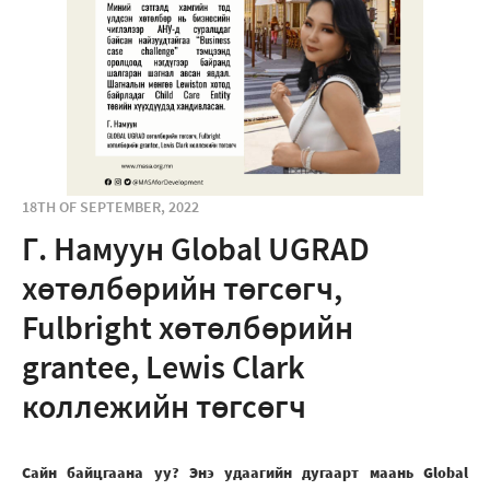
18TH OF SEPTEMBER, 2022
Г. Намуун Global UGRAD
хөтөлбөрийн төгсөгч,
Fulbright хөтөлбөрийн
grantee, Lewis Clark
коллежийн төгсөгч
Сайн байцгаана уу? Энэ удаагийн дугаарт маань Global