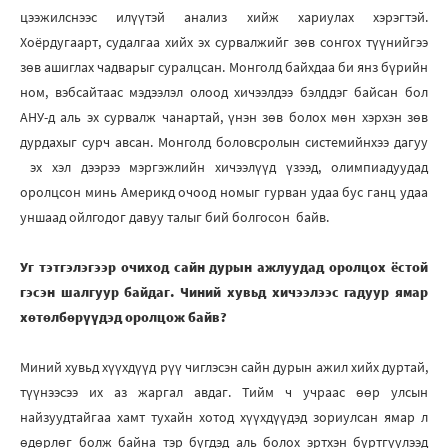
цээжилснээс илүүтэй анализ хийж хариулах хэрэгтэй.
Хоёрдугаарт, судалгаа хийх эх сурвалжийг зөв сонгох түүнийгээ
зөв ашиглах чадварыг суралцсан. Монголд байхдаа би янз бүрийн
ном, вэбсайтаас мэдээлэл олоод хичээлдээ бэлддэг байсан бол
АНУ-д аль эх сурвалж чанартай, үнэн зөв болох мөн хэрхэн зөв
дурдахыг сурч авсан. Монголд боловсролын системийнхээ дагуу
эх хэл дээрээ мэргэжлийн хичээлүүд үзээд, олимпиадуудад
оролцсон минь Америкд очоод номыг гурван удаа бус ганц удаа
уншаад ойлгодог давуу талыг бий болгосон байв.
Уг тэтгэлэгээр очиход сайн дурын ажлуудад оролцох ёстой
гэсэн шалгуур байдаг. Чиний хувьд хичээлээс гадуур ямар
хөтөлбөрүүдэд оролцож байв?
Миний хувьд хүүхдүүд рүү чиглэсэн сайн дурын ажил хийх дуртай,
түүнээсээ их аз жаргал авдаг. Тийм ч учраас өөр улсын
найзуудтайгаа хамт тухайн хотод хүүхдүүдэд зориулсан ямар л
өдөрлөг болж байна тэр бүгдэд аль болох эртхэн бүртгүүлээд