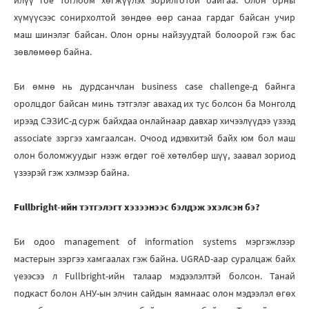
илүү гоё тоглоом хөгжүүлэх зорилготой байгаа. Олон орны
хүмүүсээс сонирхолтой зөндөө өөр санаа гардаг байсан учир
маш шинэлэг байсан. Олон орны найзуудтай болоорой гэж бас
зөвлөмөөр байна.
Би өмнө нь дурдсанчлан business case challenge-д байнга
оролцдог байсан минь тэтгэлэг авахад их тус болсон ба Монголд
ирээд СЭЗИС-д сурж байхдаа онлайнаар давхар хичээлүүдээ үзээд
associate зэргээ хамгаалсан. Очоод идэвхитэй байх юм бол маш
олон боломжуудыг нээж өгдөг гоё хөтөлбөр шүү, заавал зориод
үзээрэй гэж хэлмээр байна.
Fullbright-ийн тэтгэлэгт хэзээнээс бэлдэж эхэлсэн бэ?
Би одоо management of information systems мэргэжлээр
мастерын зэргээ хамгаалах гэж байна. UGRAD-аар суралцаж байх
үеээсээ л Fullbright-ийн талаар мэдээлэлтэй болсон. Танай
подкаст болон АНУ-ын элчин сайдын яамнаас олон мэдээлэл өгөх