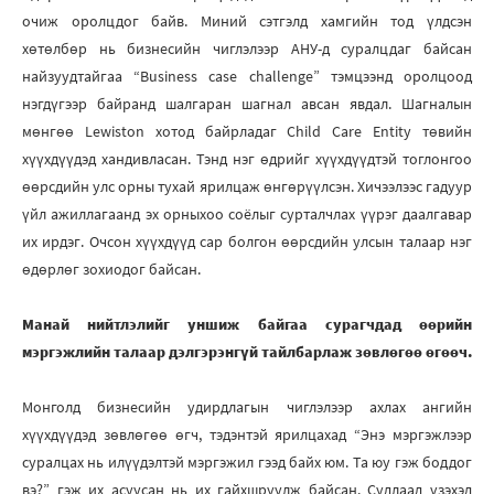
очиж оролцдог байв. Миний сэтгэлд хамгийн тод үлдсэн
хөтөлбөр нь бизнесийн чиглэлээр АНУ-д суралцдаг байсан
найзуудтайгаа “Business case challenge” тэмцээнд оролцоод
нэгдүгээр байранд шалгаран шагнал авсан явдал. Шагналын
мөнгөө Lewiston хотод байрладаг Child Care Entity төвийн
хүүхдүүдэд хандивласан. Тэнд нэг өдрийг хүүхдүүдтэй тоглонгоо
өөрсдийн улс орны тухай ярилцаж өнгөрүүлсэн. Хичээлээс гадуур
үйл ажиллагаанд эх орныхоо соёлыг сурталчлах үүрэг даалгавар
их ирдэг. Очсон хүүхдүүд сар болгон өөрсдийн улсын талаар нэг
өдөрлөг зохиодог байсан.
Манай нийтлэлийг уншиж байгаа сурагчдад өөрийн
мэргэжлийн талаар дэлгэрэнгүй тайлбарлаж зөвлөгөө өгөөч.
Монголд бизнесийн удирдлагын чиглэлээр ахлах ангийн
хүүхдүүдэд зөвлөгөө өгч, тэдэнтэй ярилцахад “Энэ мэргэжлээр
суралцах нь илүүдэлтэй мэргэжил гээд байх юм. Та юу гэж боддог
вэ?” гэж их асуусан нь их гайхшруулж байсан. Судлаад үзэхэд