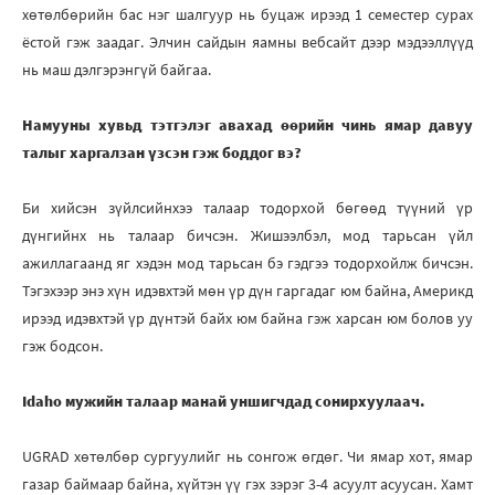
хөтөлбөрийн бас нэг шалгуур нь буцаж ирээд 1 семестер сурах
ёстой гэж заадаг. Элчин сайдын яамны вебсайт дээр мэдээллүүд
нь маш дэлгэрэнгүй байгаа.
Намууны хувьд тэтгэлэг авахад өөрийн чинь ямар давуу
талыг харгалзан үзсэн гэж боддог вэ?
Би хийсэн зүйлсийнхээ талаар тодорхой бөгөөд түүний үр
дүнгийнх нь талаар бичсэн. Жишээлбэл, мод тарьсан үйл
ажиллагаанд яг хэдэн мод тарьсан бэ гэдгээ тодорхойлж бичсэн.
Тэгэхээр энэ хүн идэвхтэй мөн үр дүн гаргадаг юм байна, Америкд
ирээд идэвхтэй үр дүнтэй байх юм байна гэж харсан юм болов уу
гэж бодсон.
Idaho мужийн талаар манай уншигчдад сонирхуулаач.
UGRAD хөтөлбөр сургуулийг нь сонгож өгдөг. Чи ямар хот, ямар
газар баймаар байна, хүйтэн үү гэх зэрэг 3-4 асуулт асуусан. Хамт