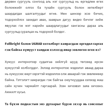
дөрвөн сургууль сонгоод аль нэг сургуульд нь өргөдлөө өгөх
боломжийг олгох ба тухайн сургууль болон хөтөлбөрт
шаардагдах шалгалтуудыг өгнө. Мөн шинээр эсээ бичих,
тодорхойлох захидал авах, зааврын дагуу видео бичлэг хийж
явуулах гэх мэт нарийн шаардлагуудыг хангасны дараа аль
сургуульд суралцах нь тодорхой болдог.
Fullbright болон UGRAD хөтөлбөрт хамрагдаж өргөдөл гаргах
гэж байгаа хүмүүст хандаж хэлэхэд ямар зөвлөгөө өгөх вэ?
Хүмүүс интернэтээр судалгаа хийлгүй шууд төгсөөд ирсэн
хүмүүстэй холбогддог. Эхлээд интернэтээс мэдээлэл аваад дараа
нь хүмүүсээс өөрт хэрэгтэй мэдээллээ олж аваарай гэж зөвлөмөөр
байна. Тэтгэлэгт хамрагдах гэж байгаа оюутнууддаа хэлэхэд маш
сайн хүчин чармайлт гаргаарай. Эзэн хичээвэл заяа хичээнэ.
Амжилт хүсье.
Та бүхэн подкастын энэ дугаарыг бүрэн эхээр нь сонсохыг