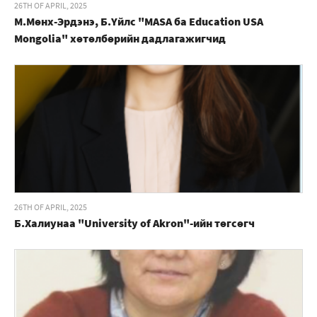
26TH OF APRIL, 2025
М.Мөнх-Эрдэнэ, Б.Үйлс "MASA ба Education USA
Mongolia" хөтөлбөрийн дадлагажигчид
26TH OF APRIL, 2025
Б.Халиунаа "University of Akron"-ийн төгсөгч