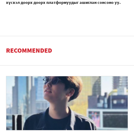
хүсвэл доорх доорх платформуудыг ашиглан сонсоно уу.
RECOMMENDED