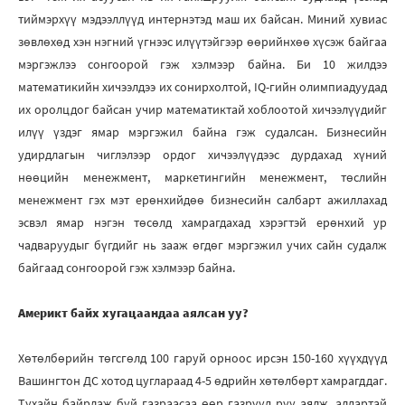
тиймэрхүү мэдээллүүд интернэтэд маш их байсан. Миний хувиас
зөвлөхөд хэн нэгний үгнээс илүүтэйгээр өөрийнхөө хүсэж байгаа
мэргэжлээ сонгоорой гэж хэлмээр байна. Би 10 жилдээ
математикийн хичээлдээ их сонирхолтой, IQ-гийн олимпиадуудад
их оролцдог байсан учир математиктай хоблоотой хичээлүүдийг
илүү үздэг ямар мэргэжил байна гэж судалсан. Бизнесийн
удирдлагын чиглэлээр ордог хичээлүүдээс дурдахад хүний
нөөцийн менежмент, маркетингийн менежмент, төслийн
менежмент гэх мэт ерөнхийдөө бизнесийн салбарт ажиллахад
эсвэл ямар нэгэн төсөлд хамрагдахад хэрэгтэй ерөнхий ур
чадваруудыг бүгдийг нь зааж өгдөг мэргэжил учих сайн судалж
байгаад сонгоорой гэж хэлмээр байна.
Америкт байх хугацаандаа аялсан уу?
Хөтөлбөрийн төгсгөлд 100 гаруй орноос ирсэн 150-160 хүүхдүүд
Вашингтон ДС хотод цуглараад 4-5 өдрийн хөтөлбөрт хамрагддаг.
Тухайн байрлаж буй газраасаа өөр газрууд руу аялж, алдартай