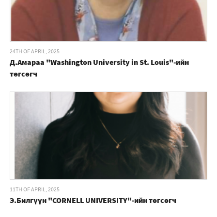
24TH OF APRIL, 2025
Д.Амараа "Washington University in St. Louis"-ийн
төгсөгч
11TH OF APRIL, 2025
Э.Билгүүн "CORNELL UNIVERSITY"-ийн төгсөгч