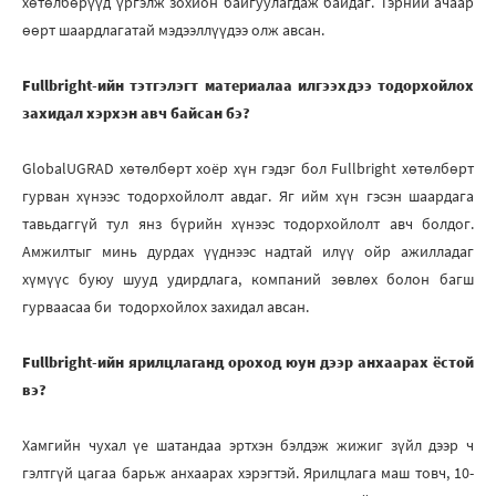
хөтөлбөрүүд үргэлж зохион байгуулагдаж байдаг. Тэрний ачаар
өөрт шаардлагатай мэдээллүүдээ олж авсан.
Fullbright-ийн тэтгэлэгт материалаа илгээхдээ тодорхойлох
захидал хэрхэн авч байсан бэ?
GlobalUGRAD хөтөлбөрт хоёр хүн гэдэг бол Fullbright хөтөлбөрт
гурван хүнээс тодорхойлолт авдаг. Яг ийм хүн гэсэн шаардага
тавьдаггүй тул янз бүрийн хүнээс тодорхойлолт авч болдог.
Амжилтыг минь дурдах үүднээс надтай илүү ойр ажилладаг
хүмүүс буюу шууд удирдлага, компаний зөвлөх болон багш
гурваасаа би тодорхойлох захидал авсан.
Fullbright-ийн ярилцлаганд ороход юун дээр анхаарах ёстой
вэ?
Хамгийн чухал үе шатандаа эртхэн бэлдэж жижиг зүйл дээр ч
гэлтгүй цагаа барьж анхаарах хэрэгтэй. Ярилцлага маш товч, 10-