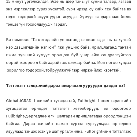
15 минут үргэлжилдэг. Эсээ нь дээр таны уг хүний талаар, яагаад
энэ мэргэжлээр сурах хүсэлтэй, сурч ирээд юу хийх гэж байгаа вэ
гэдэг тодорхой асуултуудыг асуудаг. Хүмүүс сандарснаас болж
тэнцээгүй тохиолдлууд ч гардаг.
Би номноос “Та өргөдлийн үе шатанд тэнцсэн гэдэг нь та хүчтэй
нэр дэвшигчдийн нэг юм” гэж уншиж байв. Ярилцлаганд тантай
ижил түвшний хүмүүс оролцож буй учир айж сандралгүйгээр
өөрийнхөөрөө л байгаарай гэж хэлмээр байна. Мөн нөгөө хүндээ
зорилгоо тодорхой, тойруулахгүйгээр илрэхийлэх хэрэгтэй.
Тэтгэлэгт тэнцсэний дараа ямар шалгууруудыг давдаг вэ?
GlobalUGRAD 1 жилийн хугацаатай, Fullbright 1 жил гарангийн
хугацаатай өрнөдөг тэтгэлэгт хөтөлбөрүүд. Би одоогоор
Fullbright-д өргөдлөө өгч шалгаран ярилцлагадаа ороод тэнцсэн
байгаа. Дараа жилийн намар хүртэл сургуульдаа өргөдлөө
явуулаад тэнцэх эсэх үе шат үргэлжилнэ. Fullbright-ийн тэтгэлгээс