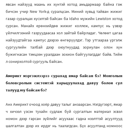
явсан найзууд маань их хүнтэй хотод амьдармаар байна гэж
бичсэн учир New York-д суралцсан. Миний хувьд тайван жижиг
газар суралцах хүсэлтэй байсан ба Idaho мужийн Lewiston хотод
сурсан. Манайх ерөнхийдөө жижиг коллеж, кампус нь үзвэр
үйлчилгээний газруудаасаа хол зайтай байрладаг. Чөлөөт цагаа
найзуудтайгаа кампус дээрээ өнгөрүүлдэг. Тэр утгаараа үргэлж
сургуулийн талбай дээр оюутнуудад зориулан олон хүн
бужигнасан тэмцээн уралдаан зохион байгуулагддаг байв. Тийм
л сонирхолтой сургууль байсан.
Америкт мэргэжлээрээ сурахад ямар байсан бэ? Монголын
боловсролын системтэй харьцуулахад давуу болон сул
талууд юу байсан бэ?
Анх Америкт очоод хоёр давуу талыг анзаарсан. Нэгдүгээрт, ямар
ч хичээл үзсэн тухайн судлаж буй сургалтын материал эсвэл
номон дээр гарсан зүйлийг асуухаас гадна нээлттэй асуултууд
шалгалтан дээр их ирдэг нь таалагдсан. Бүх асуултанд номноос