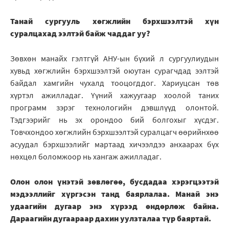
Танай сургууль хөгжлийн бэрхшээлтэй хүн
суралцахад ээлтэй байж чаддаг уу?
Зөвхөн манайх гэлтгүй АНУ-ын бүхий л сургуулиудын
хувьд хөгжлийн бэрхшээлтэй оюутан сурагчдад ээлтэй
байдал хамгийн чухалд тооцогддог. Хариуцсан төв
хүртэл ажилладаг. Үүний хажуугаар хоолой таних
программ зэрэг технологийн дэвшлүүд олонтой.
Тэдгээрийг нь эх орондоо бий болгохыг хүсдэг.
Товчхондоо хөгжлийн бэрхшээлтэй суралцагч өөрийнхөө
асуудал бэрхшээлийг мартаад хичээлдээ анхаарах бүх
нөхцөл боломжоор нь хангаж ажилладаг.
Олон олон үнэтэй зөвлөгөө, бусдадаа хэрэгцээтэй
мэдээллийг хүргэсэн танд баярлалаа. Манай энэ
удаагийн дугаар энэ хүрээд өндөрлөж байна.
Дараагийн дугаараар дахин уулзталаа түр баяртай.