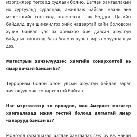
мэргэжлээр төгсөөд судлаач болно. Батлан хамгаалахын
их сургуульд суралцаж, ажиллаж байсан маань энэ
мэргэжлийг сонгоход нөлөөлсөн гэж боддог. Цагийн
байдалд дүн шинжилгээ хийх чадвартай сайн боловсон
хүчин байвал улс эх орныхоо бие даасан аюулгүй
байдлыг хангахад бага боловч хувь нэмрээ оруулна шүү
дээ.
Магистрын хичээлүүдээс хамгийн сонирхолтой нь
ямар хичээл байсан бэ?
Терроризм болон олон улсын аюулгүй байдал зэрэг
хичээлүүд маш сонирхолтой байсан.
Нэг мэргэжлээр эх орондоо, мөн Америкт магистр
хамгаалахад ижил төстэй болоод ялгаатай ямар
чанарууд байсан вэ?
Монголд суралцахад батлан хамгаалах гэж юу вэ, манай