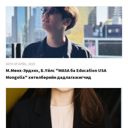
26TH OF APRIL, 2025
М.Мөнх-Эрдэнэ, Б.Үйлс "MASA ба Education USA
Mongolia" хөтөлбөрийн дадлагажигчид