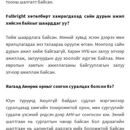
тооны шалгалт байсан.
Fulbright хөтөлбөрт хамрагдахад сайн дурын ажил
хийсэн байхыг шаарддаг уу?
Тийм шаардлага байсан. Миний хувьд эсээн дээрээ мөн
ярилцлагадаа энэ талаараа оруулж өгсөн. Монголд сайн
дурын ажил хийж байгаагүй. Харин НҮБ-ын залуу элчээр
ажиллаж, залуучуудын дуу хоолойг хүргэж байлаа. Мөн
европын хамтын ажиллагааны байгууллагын залуу
элчээр ажиллаж байсан.
Яагаад Америк орныг сонгон суралцах болсон бэ?
Юун түрүүнд Аюулгүй байдал судлал мэргэжлээр
суралцахад хамгийн тохиромжтой орон, мөн сургуулийг
судалж үзсэний үндсэн дээр АНУ-ыг сонгосон юм. Эхний
шалтгаан нь сургалтын чанар байсан бол дараагийн
шалтгаан нь цалинтай дадлага хийх боломжтой байсан