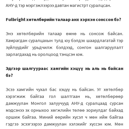
АНУ-д тэр мэргэжлээрээ давтан магистрт суралцсан.
Fulbright хөтөлбөрийн талаар анх хэрхэн сонссон бэ?
Энэ хөтөлбөрийн талаар өмнө нь сонсож байсан.
Хамрагдан суралцахын тулд юу бэлдэх шаардлагатай тэр
зүйлүүдийг урьдчилж бэлдээд, сонгон шалгаруулалт
зарлагдахад нь оролцоод тэнцсэн юм.
Эдгээр шалгуураас хамгийн хэцүү нь аль нь байсан
бэ?
Эсээ хамгийн чухал бас хэцүү нь байсан. Уг хөтөлбөр
хэрэгжиж байгаа гол шалтгаан нь, хөтөлбөрөөр
дамжуулан Монгол залуучууд АНУ-д суралцаад сурсан
мэдсэнээ эх орныхоо хөгжлийн төлөө зориулдаг байхад
оршиж байгаа. Миний өөрийн хүсэл ч мөн ийм байгаа
гэдгээ эсээгээрээ дамжуулан хэлэхийг хүссэн юм. Мөн