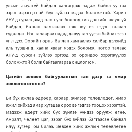
улсын аюулгүй байдал хангагдаж чадаж байна уу гэх
зэрэг хэрэгцээтэй бүх зүйлээ мэдэх боломжтой. Харин
АНУ-д суралцахад олон улс болоод тив дэлхийн аюулгүй
байдал, батлан хамгаалах гэж юу вэ гэдэг талаар
судалдаг. Нэг талаараа надад давуу тал үүсэж байна гэсэн
үг л дээ. Өөрийн орны батлан хамгаалах салбар дэлхийд
аль түвшинд, хаана явааг мэдэх боломж, нөгөө талаас
АНУ-д сурсан зүйлээ эргээд эх орондоо хэрэгжүүлэх
боломжтой болж байгаагаараа онцлог юм.
Цагийн зохион байгуулалтын тал дээр та ямар
зөвлөгөө өгөх вэ?
Би бүх ажлаа өдрөөр, сараар, жилээр төлөвлөдөг. Ямар
ажил хийхэд ямар хугацаа орох вэ гэдгээ тооцох хэрэгтэй.
Мэдээж өдөрт хийх бүх зүйлээ үүндээ оруулж өгнө.
Амралт, чөлөөт цаг, зэрэг бүх зүйлээ багтаасан байвал
илүү зүгээр юм билээ. Зөвхөн хийх ажлын төлөвлөгөө