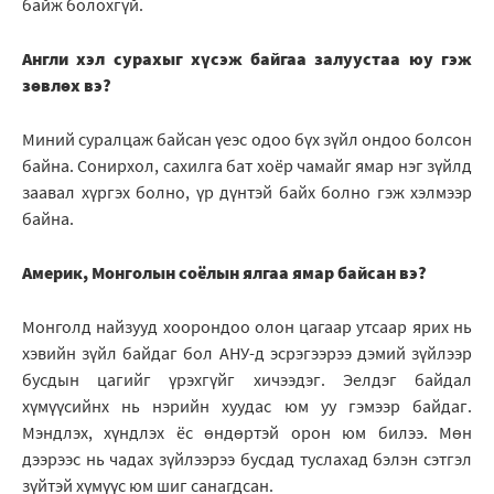
байж болохгүй.
Англи хэл сурахыг хүсэж байгаа залуустаа юу гэж
зөвлөх вэ?
Миний суралцаж байсан үеэс одоо бүх зүйл ондоо болсон
байна. Сонирхол, сахилга бат хоёр чамайг ямар нэг зүйлд
заавал хүргэх болно, үр дүнтэй байх болно гэж хэлмээр
байна.
Америк, Монголын соёлын ялгаа ямар байсан вэ?
Монголд найзууд хоорондоо олон цагаар утсаар ярих нь
хэвийн зүйл байдаг бол АНУ-д эсрэгээрээ дэмий зүйлээр
бусдын цагийг үрэхгүйг хичээдэг. Эелдэг байдал
хүмүүсийнх нь нэрийн хуудас юм уу гэмээр байдаг.
Мэндлэх, хүндлэх ёс өндөртэй орон юм билээ. Мөн
дээрээс нь чадах зүйлээрээ бусдад туслахад бэлэн сэтгэл
зүйтэй хүмүүс юм шиг санагдсан.