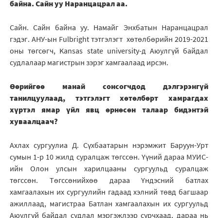
байна. Сайн уу Наранцацрал аа.
Сайн. Сайн байна уу. Намайг Энхбатын Наранцацрал
гэдэг. АНУ-ын Fulbright тэтгэлэгт хөтөлбөрийн 2019-2021
оны төгсөгч, Kansas state university-д Аюулгүй байдал
судлалаар магистрын зэрэг хамгаалаад ирсэн.
Өөрийгөө манай сонсогчдод дэлгэрэнгүй
танилцуулаад, тэтгэлэгт хөтөлбөрт хамрагдах
хүртэл ямар үйл явц өрнөсөн талаар бидэнтэй
хуваалцаач?
Ахлах сургуулиа Д. Сүхбаатарын нэрэмжит Баруун-Урт
сумын 1-р 10 жилд суралцаж төгссөн. Үүний дараа МУИС-
ийн Олон улсын харилцааны сургуульд суралцаж
төгссөн. Төгссөнийхөө дараа Үндэсний батлах
хамгаалахын их сургуулийн гадаад хэлний төвд багшаар
ажиллаад, магистраа Батлан хамгаалахын их сургуульд
Аюулгүй байдал судлал мэргэжлээр сурчхаад, дараа нь