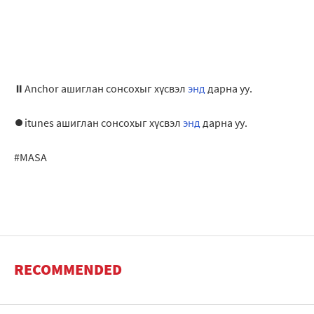
⏸Anchor ашиглан сонсохыг хүсвэл
энд
дарна уу.
⏺itunes ашиглан сонсохыг хүсвэл
энд
дарна уу.
#MASA
RECOMMENDED