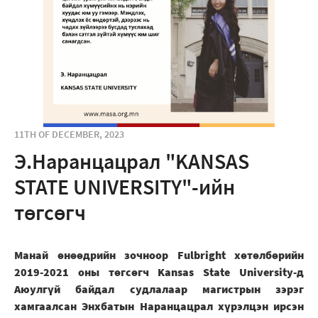
11TH OF DECEMBER, 2023
Э.Наранцацрал "KANSAS
STATE UNIVERSITY"-ийн
төгсөгч
Манай өнөөдрийн зочноор Fulbright хөтөлбөрийн
2019-2021 оны төгсөгч Kansas State University-д
Аюулгүй байдал судлалаар магистрын зэрэг
хамгаалсан Энхбатын Наранцацрал хүрэлцэн ирсэн