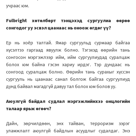
учраас юм.
Fulbright хөтөлбөрт тэнцэхэд сургуулиа өөрөө
сонгодог уу эсвэл цаанаас нь оноож өгдөг үү?
Ер нь хоёр талтай. Ямар сургуульд сурмаар байгаа
хүсэлтээ гаргаад явуулж болно. Тэгэхэд өөрийн тань
сонгосон мэргэжлээр ийм, ийм сургуулиудад суралцаж
болох юм байна гэсэн хариу ирдэг. Тэр дундаас нь
сонгоод суралцаж болно. Өөрийн тань сурахыг хүссэн
сургууль нь цаанаас санал болгож байгаа сургуулиуд
дунд байвал магадгүй давуу тал болох юм болов уу.
Аюулгүй байдал судлал мэргэжлийнхээ онцлогийн
талаар ярьж өгөөч?
Дайн, зөрчилдөөн, энх тайван, терроризм зэрэг
уламжлалт аюулгүй байдлын асуудлыг судалдаг. Энэ