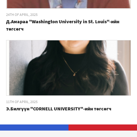
24TH OF APRIL, 2025
Д.Амараа "Washington University in St. Louis"-ийн
төгсөгч
11TH OF APRIL, 2025
Э.Билгүүн "CORNELL UNIVERSITY"-ийн төгсөгч