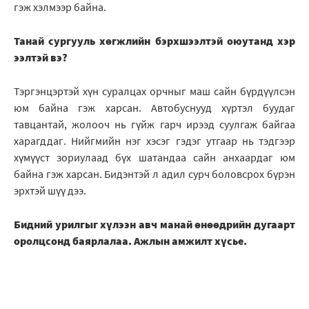
гэж хэлмээр байна.
Танай сургууль хөгжлийн бэрхшээлтэй оюутанд хэр
ээлтэй вэ?
Тэргэнцэртэй хүн суралцах орчныг маш сайн бүрдүүлсэн
юм байна гэж харсан. Автобуснууд хүртэл буудаг
тавцантай, жолооч нь гүйж гарч ирээд суулгаж байгаа
харагддаг. Нийгмийн нэг хэсэг гэдэг утгаар нь тэдгээр
хүмүүст зориулаад бүх шатандаа сайн анхаардаг юм
байна гэж харсан. Бидэнтэй л адил сурч боловсрох бүрэн
эрхтэй шүү дээ.
Бидний урилгыг хүлээн авч манай өнөөдрийн дугаарт
оролцсонд баярлалаа. Ажлын амжилт хүсье.