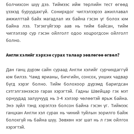
болчихсон шүү дээ. Тиймээс ийм төрлийн тест өгөөд
үзэхэд буруудахгүй. Сонирхдог чиглэлээрээ ажиллавал
амжилттай байх магадлал их байна гэсэн үг болох юм
байна лээ. Тэгэхгүйгээр аав нь тийм байсан, тийм
чиглэлээр сур гэсэн ойлголт одоо хоцрогдсон ойлголт
болно.
Англи хэлийг хэрхэн сурах талаар зөвлөгөө өгвөл?
Дан ганц дүрэм сайн сураад Англи хэлийг сурчихдаггүй
юм билээ. Чамд ярианы, бичгийн, сонсох, унших чадвар
бүгд хэрэг болно. Тийм болохоор дүрэмд баригдсан
сэтгэлгээнээсээ гарах хэрэгтэй. Гадны Швейцар гэх мэт
орнуудад залуучууд нь 3-4 хэлээр чөлөөтэй ярьж байна.
Энэ зүйл тэнд хэрэглээ болсон байна гэсэн үг. Тиймээс
ганцхан Англи хэл сурах нь чиний туйлын зорилго байж
болохгүй нь байна шүү. Зөвхөн нэг шат нь л гэж ойлгох
хэрэгтэй.