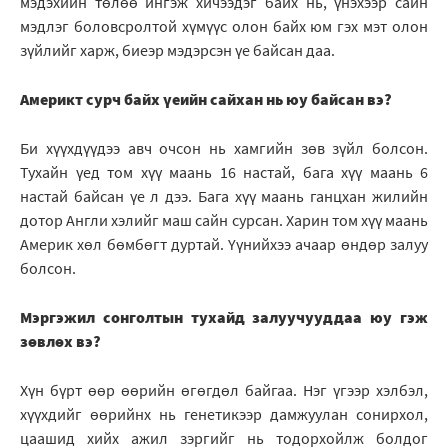
мэдэхийн төлөө ингэж хичээдэг байх нь, үнэхээр сайн
мэдлэг боловсролтой хүмүүс олон байх юм гэх мэт олон
зүйлийг харж, биеэр мэдэрсэн үе байсан даа.
Америкт сурч байх үеийн сайхан нь юу байсан вэ?
Би хүүхдүүдээ авч очсон нь хамгийн зөв зүйл болсон.
Тухайн үед том хүү маань 16 настай, бага хүү маань 6
настай байсан үе л дээ. Бага хүү маань ганцхан жилийн
дотор Англи хэлийг маш сайн сурсан. Харин том хүү маань
Америк хөл бөмбөгт дуртай. Үүнийхээ ачаар өндөр залуу
болсон.
Мэргэжил сонголтын тухайд залуучууддаа юу гэж
зөвлөх вэ?
Хүн бүрт өөр өөрийн өгөгдөл байгаа. Нэг үгээр хэлбэл,
хүүхдийг өөрийнх нь генетикээр дамжуулан сонирхол,
цаашид хийх ажил зэргийг нь тодорхойлж болдог