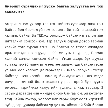
Америкт суралцахыг хүсэж байгаа залуустаа юу гэж
зөвлөх вэ?
Америк ч юм уу өөр хаа нэг тийшээ сурахаар явах гэж
байгаа бол биелэхгүй том зорилго битгий тавиарай гэж
хэлмээр байна. Би TEDx-д оролцож байсан нэг залуугийн
илтгэлийг сонссон юм. Тэр залуу 6 сарын дотор Герман
хэлийг төгс сурсан гэнэ. Юу болсон вэ гэхээр ажилдаа
ирж очихдоо зарцуулдаг 90 минутын туршид Герман
хэлний хичээл сонссон байна. Утсан дээрх бүх дуугаа
устгаад тэр 90 минутыг л өөртөө зарцуулдаг байсан гэсэн
үг. Мөн өөр чөлөөт цаг гарахаар нь ямар нэг зүйл нэхсээр
байгаад, Генниссийн номонд бичигдчихсэн. Энэ үедээ
илүүдэл жинтэй болж эхэлсэн учраас орой бүр пүүзээ
өмсөөд, гэрийнхээ хажуугийн ууланд алхаж гарсаар 3
сарын дараа хэвийн жиндээ очсон байгаа юм. Би юу хэлэх
гээд байна гэхээр, чөлөөт цаг гарах бүрт өөрт хэрэгтэй
зүйлд зарцуулаад байвал үр дүн нь гайхалтай байх болно