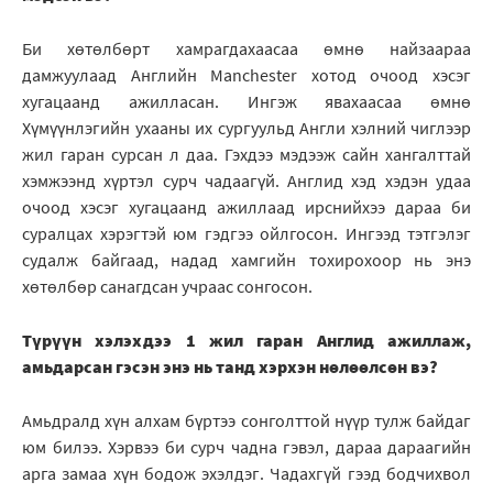
Би хөтөлбөрт хамрагдахаасаа өмнө найзаараа
дамжуулаад Английн Manchester хотод очоод хэсэг
хугацаанд ажилласан. Ингэж явахаасаа өмнө
Хүмүүнлэгийн ухааны их сургуульд Англи хэлний чиглээр
жил гаран сурсан л даа. Гэхдээ мэдээж сайн хангалттай
хэмжээнд хүртэл сурч чадаагүй. Англид хэд хэдэн удаа
очоод хэсэг хугацаанд ажиллаад ирснийхээ дараа би
суралцах хэрэгтэй юм гэдгээ ойлгосон. Ингээд тэтгэлэг
судалж байгаад, надад хамгийн тохирохоор нь энэ
хөтөлбөр санагдсан учраас сонгосон.
Түрүүн хэлэхдээ 1 жил гаран Англид ажиллаж,
амьдарсан гэсэн энэ нь танд хэрхэн нөлөөлсөн вэ?
Амьдралд хүн алхам бүртээ сонголттой нүүр тулж байдаг
юм билээ. Хэрвээ би сурч чадна гэвэл, дараа дараагийн
арга замаа хүн бодож эхэлдэг. Чадахгүй гээд бодчихвол