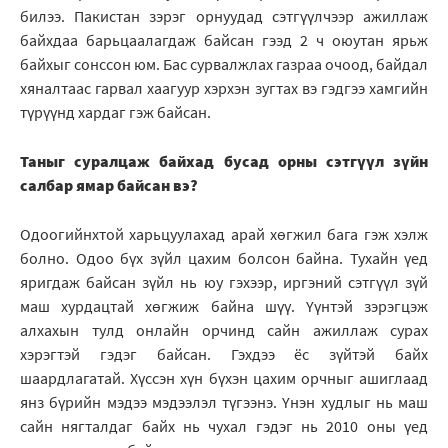
билээ. Пакистан зэрэг орнуудад сэтгүүлчээр ажиллаж
байхдаа барьцаалагдаж байсан гээд 2 ч оюутан ярьж
байхыг сонссон юм. Бас сурвалжлах газраа очоод, байдал
хяналтаас гарвал хаагуур хэрхэн зугтах вэ гэдгээ хамгийн
түрүүнд хардаг гэж байсан.
Таныг суралцаж байхад бусад орны сэтгүүл зүйн
салбар ямар байсан вэ?
Одоогийнхтой харьцуулахад арай хөгжил бага гэж хэлж
болно. Одоо бүх зүйл цахим болсон байна. Тухайн үед
яригдаж байсан зүйл нь юу гэхээр, иргэний сэтгүүл зүй
маш хурдацтай хөгжиж байна шүү. Үүнтэй зэрэгцэж
алхахын тулд онлайн орчинд сайн ажиллаж сурах
хэрэгтэй гэдэг байсан. Гэхдээ ёс зүйтэй байх
шаардлагатай. Хүссэн хүн бүхэн цахим орчныг ашиглаад
янз бүрийн мэдээ мэдээлэл түгээнэ. Үнэн худлыг нь маш
сайн нягталдаг байх нь чухал гэдэг нь 2010 оны үед