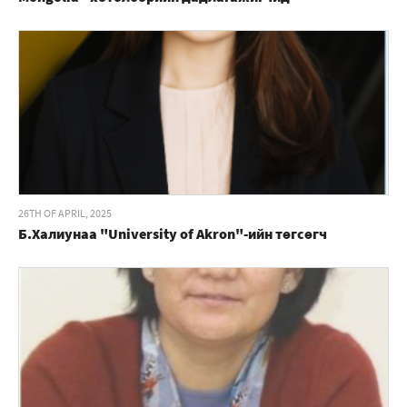
26TH OF APRIL, 2025
Б.Халиунаа "University of Akron"-ийн төгсөгч