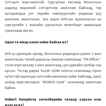
Сэтгүүлч мэргэжилтэй. Сургуулиа төгсөөд Монголын
радиод мэдээний сэтгүүлчээр ажиллаж байгаад, тэр
хугацаандаа улс төрийн нэвтрүүлгийн редакци руу
шилжиж ажилласан. Энэ үедээ АНУ-ын Аризонагын их
сургуулийн 1 жилийн сургалтын хөтөлбөрт хамрагдан
суралцаад ирсэн.
Одоо та ямар ажил хийж байгаа вэ?
АНУ-д суралцаж ирээд, Монголын радиодоо дахин 1 жил
ажилласан. Үүний дараа нь Америк компанид ‘’PR Officer’’
гэсэн мэргэжлээр 3 жил ажиллаад, уул уурхайн салбар луу
орсон. Тэгээд дараа South GOBI science компанид Орон
нутагтай харилцах хэлтсийн менежер хийж байгаад, одоо
энэхүү мэргэжлээрээ ‘’BOROO Gold’’ компанид ажиллаж
байна.
Hubert humphrey хөтөлбөрийн талаар хэрхэн олж
мэдсэн вэ?