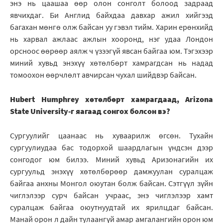
энэ нь цаашаа өөр олон сонголт болоод задраад
явчихдаг. Би Англид байхдаа давхар ажил хийгээд
багахан мөнгө олж байсан уу гэвэл тийм. Харин ерөнхийд
нь харвал ажлаас ажлын хооронд, нэг удаа Лондон
орсноос өөрөөр аялж ч үзээгүй явсан байгаа юм. Тэгэхээр
миний хувьд энэхүү хөтөлбөрт хамрагдсан нь надад
томоохон өөрчлөлт авчирсан чухал шийдвэр байсан.
Hubert Humphrey хөтөлбөрт хамрагдаад, Arizona
State University-г яагаад сонгох болсон вэ?
Сургуулийг цаанаас нь хуваарилж өгсөн. Тухайн
сургуулиудаа бас тодорхой шаардлагын үндсэн дээр
сонгодог юм билээ. Миний хувьд Аризонагийн их
сургуульд энэхүү хөтөлбөрөөр дамжуулан суралцаж
байгаа анхны Монгол оюутан болж байсан. Сэтгүүл зүйн
чиглэлээр сурч байсан учраас, энэ чиглэлээр хамт
суралцаж байгаа оюутнуудтай их ярилцдаг байсан.
Манай орон л дайн тулаангүй амар амгалангийн орон юм