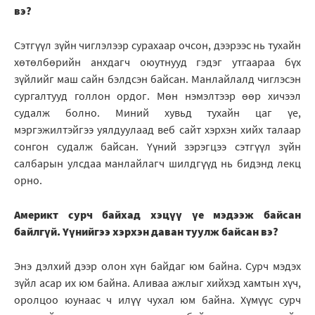
вэ?
Сэтгүүл зүйн чиглэлээр сурахаар очсон, дээрээс нь тухайн
хөтөлбөрийн анхдагч оюутнууд гэдэг утгаараа бүх
зүйлийг маш сайн бэлдсэн байсан. Манлайлалд чиглэсэн
сургалтууд голлон ордог. Мөн нэмэлтээр өөр хичээл
судалж болно. Миний хувьд тухайн цаг үе,
мэргэжилтэйгээ уялдуулаад веб сайт хэрхэн хийх талаар
сонгон судалж байсан. Үүний зэрэгцээ сэтгүүл зүйн
салбарын улсдаа манлайлагч шилдгүүд нь бидэнд лекц
орно.
Америкт сурч байхад хэцүү үе мэдээж байсан
байлгүй. Үүнийгээ хэрхэн даван туулж байсан вэ?
Энэ дэлхий дээр олон хүн байдаг юм байна. Сурч мэдэх
зүйл асар их юм байна. Аливаа ажлыг хийхэд хамтын хүч,
оролцоо юунаас ч илүү чухал юм байна. Хүмүүс сурч