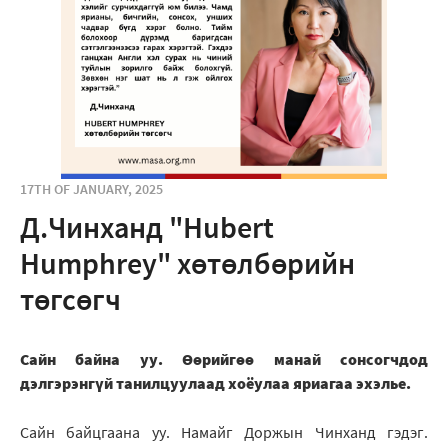
17TH OF JANUARY, 2025
Д.Чинханд "Hubert
Humphrey" хөтөлбөрийн
төгсөгч
Сайн байна уу. Өөрийгөө манай сонсогчдод
дэлгэрэнгүй танилцуулаад хоёулаа яриагаа эхэлье.
Сайн байцгаана уу. Намайг Доржын Чинханд гэдэг.