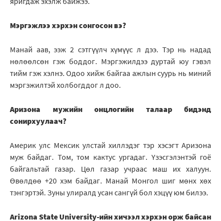
яригдаж эхэлж байжээ.
Мэргэжлээ хэрхэн сонгосон вэ?
Манай аав, ээж 2 сэтгүүлч хүмүүс л дээ. Тэр нь надад
нөлөөлсөн гэж боддог. Мэргэжилдээ дуртай юу гэвэл
тийм гэж хэлнэ. Одоо хийж байгаа ажлын суурь нь миний
мэргэжилтэй холбогддог л доо.
Аризона мужийн онцлогийн талаар бидэнд
сонирхуулаач?
Америк улс Мексик улстай хиллэдэг тэр хэсэгт Аризона
муж байдаг. Том, том кактус ургадаг. Үзэсгэлэнтэй гоё
байгальтай газар. Цөл газар учраас маш их халуун.
Өвөлдөө +20 хэм байдаг. Манай Монгол шиг мөнх хөх
тэнгэртэй. Зуны улиралд усан сангүй бол хэцүү юм билээ.
Arizona State University-ийн хичээл хэрхэн орж байсан