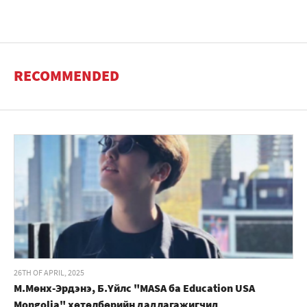
RECOMMENDED
26TH OF APRIL, 2025
М.Мөнх-Эрдэнэ, Б.Үйлс "MASA ба Education USA
Mongolia" хөтөлбөрийн дадлагажигчид