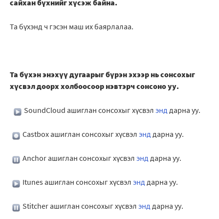
сайхан бүхнийг хүсэж байна.
Та бүхэнд ч гэсэн маш их баярлалаа.
Та бүхэн энэхүү дугаарыг бүрэн эхээр нь сонсохыг
хүсвэл доорх холбоосоор нэвтэрч сонсоно уу.
SoundCloud ашиглан сонсохыг хүсвэл
энд
дарна уу.
Castbox ашиглан сонсохыг хүсвэл
энд
дарна уу.
Anchor ашиглан сонсохыг хүсвэл
энд
дарна уу.
Itunes ашиглан сонсохыг хүсвэл
энд
дарна уу.
Stitcher ашиглан сонсохыг хүсвэл
энд
дарна уу.