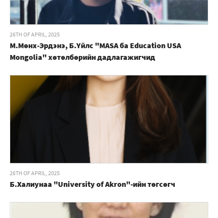
26TH OF APRIL, 2025
М.Мөнх-Эрдэнэ, Б.Үйлс "MASA ба Education USA
Mongolia" хөтөлбөрийн дадлагажигчид
26TH OF APRIL, 2025
Б.Халиунаа "University of Akron"-ийн төгсөгч