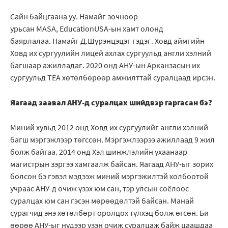
Сайн байцгаана уу. Намайг зочноор
урьсан MASA, EducationUSA-ын хамт олонд
баярлалаа. Намайг Д.Шүрэнцэцэг гэдэг. Ховд аймгийн
Ховд их сургуулийн лицей ахлах сургуульд англи хэлний
багшаар ажилладаг. 2020 онд АНУ-ын Арканзасын их
сургуульд ТЕА хөтөлбөрөөр амжилттай суралцаад ирсэн.
Яагаад заавал АНУ-д суралцах шийдвэр гаргасан бэ?
Миний хувьд 2012 онд Ховд их сургуулийг англи хэлний
багш мэргэжлээр төгссөн. Мэргэжлээрээ ажиллаад 9 жил
болж байгаа. 2014 онд Хэл шинжлэлийн ухаанаар
магистрын зэргээ хамгаалж байсан. Яагаад АНУ-ыг зорих
болсон бэ гэвэл мэдээж миний мэргэжилтэй холбоотой
учраас АНУ-д очиж үзэх юм сан, тэр улсын соёлоос
суралцах юм сан гэсэн мөрөөдөлтэй байсан. Манай
сурагчид энэ хөтөлбөрт оролцох түлхэц болж өгсөн. Би
өөрөө АНУ-ыг нүдээр үзэн очиж суралцаж байж цаашдаа