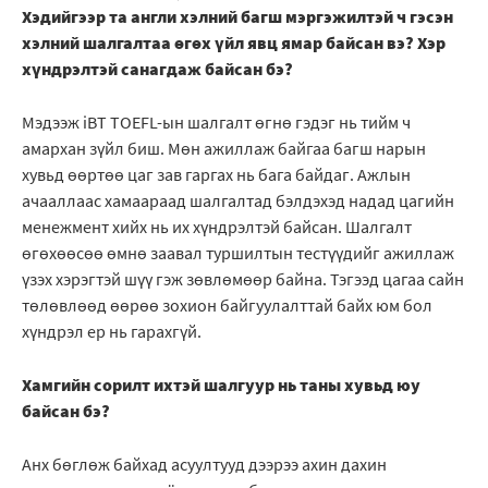
Хэдийгээр та англи хэлний багш мэргэжилтэй ч гэсэн
хэлний шалгалтаа өгөх үйл явц ямар байсан вэ? Хэр
хүндрэлтэй санагдаж байсан бэ?
Мэдээж iBT TOEFL-ын шалгалт өгнө гэдэг нь тийм ч
амархан зүйл биш. Мөн ажиллаж байгаа багш нарын
хувьд өөртөө цаг зав гаргах нь бага байдаг. Ажлын
ачааллаас хамаараад шалгалтад бэлдэхэд надад цагийн
менежмент хийх нь их хүндрэлтэй байсан. Шалгалт
өгөхөөсөө өмнө заавал туршилтын тестүүдийг ажиллаж
үзэх хэрэгтэй шүү гэж зөвлөмөөр байна. Тэгээд цагаа сайн
төлөвлөөд өөрөө зохион байгуулалттай байх юм бол
хүндрэл ер нь гарахгүй.
Хамгийн сорилт ихтэй шалгуур нь таны хувьд юу
байсан бэ?
Анх бөглөж байхад асуултууд дээрээ ахин дахин