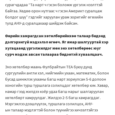
сурагчдадаа “Та нарт ч гэсэн боломж үргэлж нээлттэй
байгаа. Хөдөө орон нутгаас ч гэсэн Америкт суралцаж
болдог шүү” гэдгийг харуулан урам зоригийг өгөхийн
тулд АНУ-д суралцахаар шийдэж байсан.
Өөрийн хамрагдсан хөтөлбөрийнхөө талаар бидэнд
дэлгэрэнгүй мэдээлэл өгөөч. Яг ямар шалгууртай хэр
хугацаанд үргэлжилдэг мөн энэ хөтөлбөрөөс юуг
сурч мэдэж авсан талаараа бидэнтэй хуваалцаач.
Энэ хөтөлбөр маань Фулбрайтын ТЕА буюу дунд
сургуулийн англи хэл, нийгмийн ухаан, математик, болон
бусад шинжлэх ухааны багш нарт зориулсан 5-6 долоон
хоногийн турш туршлага солилцдог хөтөлбөр юм. Хавар,
намар гээд жилдээ хоёр удаа багш нарыг шалгаруулан
хөтөлбөрт хамруулдаг. Жилдээ 2-5 багш хамрагддаг.
Мэргэжлээ дээшлүүлэх, туршлага солилцох, АНУ-
ын талаар мэдлэгтэй болон түүнийгээ хичээлтэйгээ