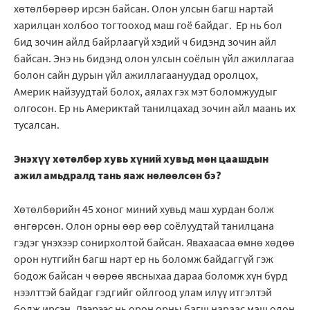
хөтөлбөрөөр ирсэн байсан. Олон улсын багш нартай
харилцан холбоо тогтооход маш гоё байдаг. Ер нь бол
бид зочин айлд байрлаагүй хэдий ч бидэнд зочин айл
байсан. Энэ нь бидэнд олон улсын соёлын үйл ажиллагаа
болон сайн дурын үйл ажиллагаануудад оролцох,
Америк найзуудтай болох, аялах гэх мэт боломжуудыг
олгосон. Ер нь Америктай танилцахад зочин айл маань их
тусалсан.
Энэхүү хөтөлбөр хувь хүний хувьд мөн цаашдын
ажил амьдралд тань яаж нөлөөлсөн бэ?
Хөтөлбөрийн 45 хоног миний хувьд маш хурдан болж
өнгөрсөн. Олон орны өөр өөр соёлуудтай танилцана
гэдэг үнэхээр сонирхолтой байсан. Явахаасаа өмнө хөдөө
орон нутгийн багш нарт ер нь боломж байдаггүй гэж
бодож байсан ч өөрөө явсныхаа дараа боломж хүн бүрд
нээлттэй байдаг гэдгийг ойлгоод улам илүү итгэлтэй
болж ирсэн. Дээрээс нь орон орны багш нараас маш олон