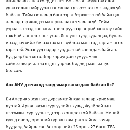
ажиллаад санаа хоёрдож нэг бөглөсөн асуултаа олон
удаа солин найруулж нэг санаан дээрээ тогтож чадахгүй
байсан. Тиймээс надад бага зэрэг бэрхшээлтэй байж цаг
алдаад тэр жилдээ материалаа өгч чадаагүй. Тийм
учраас эхлээд санаагаа төвлөрүүлээд өөрийнхөө юу хийх
гэж байгааг олох нь чухал. Яг юуны тулд суралцах, буцаж
ирээд юу хийж бүтээх гэх мэт зүйлсээ маш тод гаргаж өгөх
хэрэгтэй. Эсээнүүд надад хүндрэлтэй санагдаж байсан.
Бусдаар бол хөтөлбөр хариуцсан хүмүүс маш
сайн зааварчилгаа өгдөг учраас бидэнд маш их тус
болсон.
Анх АНУ-д очиход танд ямар санагдаж байсан бэ?
Би Америк явсан энэ дурсамжийнхаа талаар ярих маш
дуртай. Арканзасын сургуулийн хувьд Фулбрайтын
нэрэмжит сургууль гэдгээрээ онцлогтой байсан. Миний
хувьд очоод өрөөний гурван хамтрагчтайгаа зочид
буудалд байрласан бөгөөд нийт 25 орны 27 багш ТЕА