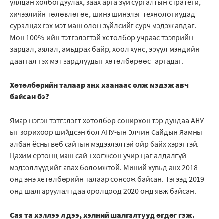
уялдан холбогдуулах, заах арга зүй сургалтын стратеги,
хичээлийн төлөвлөгөө, шинэ шинэлэг технологиудад
суралцах гэх мэт маш олон зүйлсийг сурч мэдэж авдаг.
Мөн 100%-ийн тэтгэлэгтэй хөтөлбөр учраас тээврийн
зардал, аялал, амьдрах байр, хоол хүнс, эрүүл мэндийн
даатгал гэх мэт зардлуудыг хөтөлбөрөөс гаргадаг.
Хөтөлбөрийн талаар анх хаанаас олж мэдэж авч
байсан бэ?
Ямар нэгэн тэтгэлэгт хөтөлбөр сонирхон тэр дундаа АНУ-
ыг зорихоор шийдсэн бол АНУ-ын Элчин Сайдын Яамны
албан ёсны веб сайтын мэдээлэлтэй ойр байх хэрэгтэй.
Цахим ертөнц маш сайн хөгжсөн учир цаг алдалгүй
мэдээллүүдийг авах боломжтой. Миний хувьд анх 2018
онд энэ хөтөлбөрийн талаар сонсож байсан. Тэгээд 2019
онд шалгаруулалтдаа оролцоод 2020 онд явж байсан.
Сая та хэллээ л дээ, хэлний шалгалтууд өгдөг гэж.