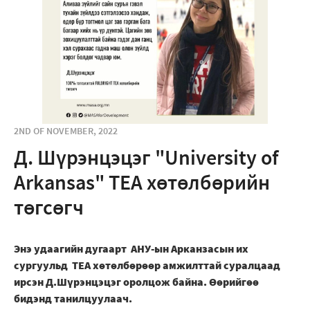
2ND OF NOVEMBER, 2022
Д. Шүрэнцэцэг "University of
Arkansas" TEA хөтөлбөрийн
төгсөгч
Энэ удаагийн дугаарт АНУ-ын Арканзасын их
сургуульд ТЕА хөтөлбөрөөр амжилттай суралцаад
ирсэн Д.Шүрэнцэцэг оролцож байна. Өөрийгөө
бидэнд танилцуулаач.