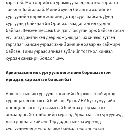
хэрэгтэй. Мөн өөрийгөө урамшуулаад, өөртөө зорилго
тавьдаг байгаарай. Миний хувьд би англи хэлийг их
сургуулийн дөрвөн жилийн дотор сурч байсан. Дунд
сургуульд байхдаа би Орос хэл заадаг ангид сурдаг
байлаа. Зөвхөн мессеж бичдэг л оюутан орж байсан гэсэн
үг. Тэгээд англи хэл дээр ном уншдаг, их хичээл зүтгэл
гаргадаг байсан учраас эхний жилийн хавар нь сайжирч
байсан. Тийм учраас аливаа зүйлийг тогтмол хийвэл
хурдан сайжирч болдог шүү.
Арканзасын их сургууль хөгжлийн бэрхшээлтэй
иргэдэд хэр ээлтэй байсан бэ?
Арканзасын их сургууль хөгжлийн бэрхшээлтэй иргэд
суралцахад их ээлтэй байсан. Ер нь АНУ бүх хүмүүсийн
оролцоог тэгш хүртээмжтэй байлгах дээр маш их
анхаардаг. Хөтөлбөрийн хүрээнд Арканзасын сургуулиуд
дээр дадлага хийсэн. Тэр дадлагынхаа хүрээнд
сургуулиудад зочлоод явж байхад тэргэнцэртэй