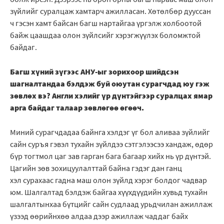
зүйлийг суралцаж хамтарч ажилласан. Хөтөлбөр дууссан
ч гэсэн хамт байсан багш нартайгаа үргэлж холбоотой
байж цаашдаа олон зүйлсийг хэрэгжүүлэх боломжтой
байдаг.
Багш хүний зүгээс АНУ-ыг зорихоор шийдсэн
шагналтандаа бэлдэж буй оюутан сурагчдад юу гэж
зөвлөх вэ? Англи хэлийг үр дүнтэйгээр суралцах ямар
арга байдаг талаар зөвлөгөө өгөөч.
Миний сурагчдадаа байнга хэлдэг үг бол аливаа зүйлийг
сайн суръя гэвэл тухайн зүйлдээ сэтгэлээсээ хандаж, өдөр
бүр тогтмол цаг зав гарган бага багаар хийх нь үр дүнтэй.
Цагийн зөв зохицуулалттай байна гэдэг дан ганц
хэл сурахаас гадна маш олон зүйлд хэрэг болдог чадвар
юм. Шалгалтад бэлдэж байгаа хүүхдүүдийн хувьд тухайн
шалгалтынхаа бүтцийг сайн судлаад урьдчилан ажиллаж
үзээд өөрийнхөө алдаа дээр ажиллаж чаддаг байх