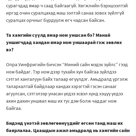
сурагчдад ямар ч саад байгаагүй. Хөгжлийн бэрхшээлтэй
иргэд очин суралцахад маш ээлтэй санаа зовох зүйлгүй
суралцах орчныг бүрдүүлж өгч чадсан байсан.
Та хамгийн сүүлд ямар ном уншсан бэ? Манай
уншигчдад хандан ямар ном уншаарай гэж зөвлөх
вэ?
Опра Уинфригийн бичсэн “Миний сайн мэдэх зүйлс” гээд
ном байдаг. Тэр ном дээр тухайн хүн байгаа зүйлдээ
сэтгэл хангалуун байх талаар өгүүлдэг. Амьдралд үргэлж
талархалтай байдлаар хандах хэрэгтэй гэсэн санааг
агуулсан, сэтгэлээр унасан үедээ эсвэл хүнд хэцүү үедээ
ахин дахин уншвал маш их тус дэм болж чаддаг ном
байгаа.
Бидэнд үнэтэй зөвлөгөөнүүдийг өгсөн танд маш их
баярлалаа. Цаашдын ажил амьдралд нь хамгийн сайн