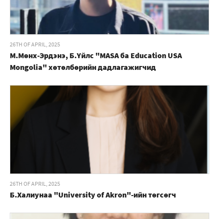
26TH OF APRIL, 2025
М.Мөнх-Эрдэнэ, Б.Үйлс "MASA ба Education USA
Mongolia" хөтөлбөрийн дадлагажигчид
26TH OF APRIL, 2025
Б.Халиунаа "University of Akron"-ийн төгсөгч