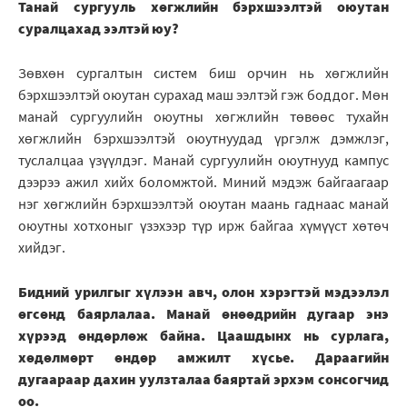
Танай сургууль хөгжлийн бэрхшээлтэй оюутан
суралцахад ээлтэй юу?
Зөвхөн сургалтын систем биш орчин нь хөгжлийн
бэрхшээлтэй оюутан сурахад маш ээлтэй гэж боддог. Мөн
манай сургуулийн оюутны хөгжлийн төвөөс тухайн
хөгжлийн бэрхшээлтэй оюутнуудад үргэлж дэмжлэг,
туслалцаа үзүүлдэг. Манай сургуулийн оюутнууд кампус
дээрээ ажил хийх боломжтой. Миний мэдэж байгаагаар
нэг хөгжлийн бэрхшээлтэй оюутан маань гаднаас манай
оюутны хотхоныг үзэхээр түр ирж байгаа хүмүүст хөтөч
хийдэг.
Бидний урилгыг хүлээн авч, олон хэрэгтэй мэдээлэл
өгсөнд баярлалаа. Манай өнөөдрийн дугаар энэ
хүрээд өндөрлөж байна. Цаашдынх нь сурлага,
хөдөлмөрт өндөр амжилт хүсье. Дараагийн
дугаараар дахин уулзталаа баяртай эрхэм сонсогчид
оо.