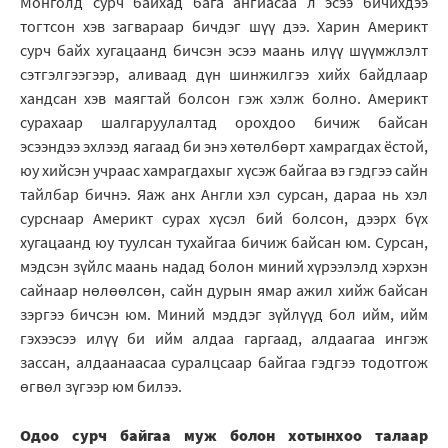
Монголд сурч байхад бага ангиасаа л эсээ бичихдээ
тогтсон хэв загвараар бичдэг шүү дээ. Харин Америкт
сурч байх хугацаанд бичсэн эсээ маань илүү шүүмжлэлт
сэтгэлгээгээр, аливаад дүн шинжилгээ хийх байдлаар
хандсан хэв маягтай болсон гэж хэлж болно. Америкт
сурахаар шалгаруулалтад орохдоо бичиж байсан
эсээндээ эхлээд яагаад би энэ хөтөлбөрт хамрагдах ёстой,
юу хийсэн учраас хамрагдахыг хүсэж байгаа вэ гэдгээ сайн
тайлбар бичнэ. Яаж анх Англи хэл сурсан, дараа нь хэл
сурснаар Америкт сурах хүсэл бий болсон, дээрх бүх
хугацаанд юу туулсан тухайгаа бичиж байсан юм. Сурсан,
мэдсэн зүйлс маань надад болон миний хүрээлэлд хэрхэн
сайнаар нөлөөлсөн, сайн дурын ямар ажил хийж байсан
зэргээ бичсэн юм. Миний мэддэг зүйлүүд бол ийм, ийм
гэхээсээ илүү би ийм алдаа гаргаад, алдаагаа ингэж
зассан, алдаанаасаа суралцсаар байгаа гэдгээ тодотгож
өгвөл зүгээр юм билээ.
Одоо сурч байгаа муж болон хотынхоо талаар