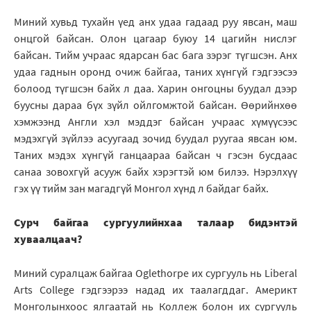
Миний хувьд тухайн үед анх удаа гадаад руу явсан, маш
онцгой байсан. Олон цагаар буюу 14 цагийн нислэг
байсан. Тийм учраас ядарсан бас бага зэрэг түгшсэн. Анх
удаа гаднын оронд очиж байгаа, таних хүнгүй гэдгээсээ
болоод түгшсэн байх л даа. Харин онгоцны буудал дээр
буусны дараа бүх зүйл ойлгомжтой байсан. Өөрийнхөө
хэмжээнд Англи хэл мэддэг байсан учраас хүмүүсээс
мэдэхгүй зүйлээ асуугаад зочид буудал руугаа явсан юм.
Таних мэдэх хүнгүй ганцаараа байсан ч гэсэн бусдаас
санаа зовохгүй асууж байх хэрэгтэй юм билээ. Нэрэлхүү
гэх үү тийм зан магадгүй Монгол хүнд л байдаг байх.
Сурч байгаа сургуулийнхаа талаар бидэнтэй
хуваалцаач?
Миний суралцаж байгаа Oglethorpe их сургууль нь Liberal
Arts College гэдгээрээ надад их таалагддаг. Америкт
Монголынхоос ялгаатай нь Коллеж болон их сургууль