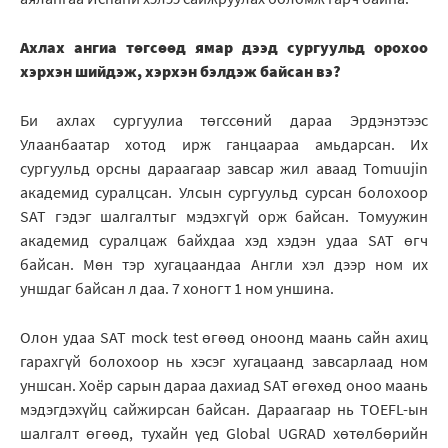
Ахлах ангиа төгсөөд ямар дээд сургуульд орохоо
хэрхэн шийдэж, хэрхэн бэлдэж байсан вэ?
Би ахлах сургуулиа төгссөний дараа Эрдэнэтээс
Улаанбаатар хотод ирж ганцаараа амьдарсан. Их
сургуульд орсны дараагаар завсар жил аваад Tomuujin
академид суралцсан. Улсын сургуульд сурсан болохоор
SAT гэдэг шалгалтыг мэдэхгүй орж байсан. Томуужин
академид суралцаж байхдаа хэд хэдэн удаа SAT өгч
байсан. Мөн тэр хугацаандаа Англи хэл дээр ном их
уншдаг байсан л даа. 7 хоногт 1 ном уншина.
Олон удаа SAT mock test өгөөд оноонд маань сайн ахиц
гарахгүй болохоор нь хэсэг хугацаанд завсарлаад ном
уншсан. Хоёр сарын дараа дахиад SAT өгөхөд оноо маань
мэдэгдэхүйц сайжирсан байсан. Дараагаар нь TOEFL-ын
шалгалт өгөөд, тухайн үед Global UGRAD хөтөлбөрийн