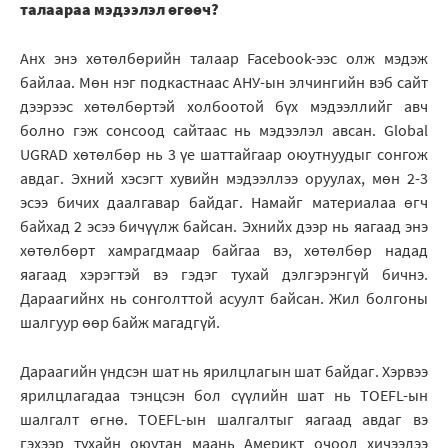
талаараа мэдээлэл өгөөч?
Анх энэ хөтөлбөрийн талаар Facebook-ээс олж мэдэж
байлаа. Мөн нэг подкастнаас АНУ-ын элчингийн вэб сайт
дээрээс хөтөлбөртэй холбоотой бүх мэдээллийг авч
болно гэж сонсоод сайтаас нь мэдээлэл авсан. Global
UGRAD хөтөлбөр нь 3 үе шаттайгаар оюутнуудыг сонгож
авдаг. Эхний хэсэгт хувийн мэдээллээ оруулах, мөн 2-3
эсээ бичих даалгавар байдаг. Намайг материалаа өгч
байхад 2 эсээ бичүүлж байсан. Эхнийх дээр нь яагаад энэ
хөтөлбөрт хамрагдмаар байгаа вэ, хөтөлбөр надад
яагаад хэрэгтэй вэ гэдэг тухай дэлгэрэнгүй бичнэ.
Дараагийнх нь сонголттой асуулт байсан. Жил болгоны
шалгуур өөр байж магадгүй.
Дараагийн үндсэн шат нь ярилцлагын шат байдаг. Хэрвээ
ярилцлагадаа тэнцсэн бол сүүлийн шат нь TOEFL-ын
шалгалт өгнө. TOEFL-ын шалгалтыг яагаад авдаг вэ
гэхээр тухайн оюутан маань Америкт очоод хичээлээ