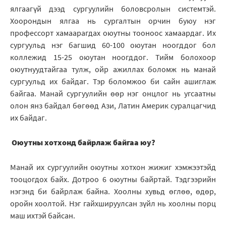
ялгаагүй дээд сургуулийн боловсролын системтэй.
Хоорондын ялгаа нь сургалтын орчин буюу нэг
профессорт хамаарагдах оюутны тооноос хамаардаг. Их
сургуульд нэг багшид 60-100 оюутан ноогддог бол
коллежид 15-25 оюутан ноогддог. Тийм болохоор
оюутнуудтайгаа тулж, ойр ажиллах боломж нь манай
сургуульд их байдаг. Тэр боломжоо би сайн ашиглаж
байгаа. Манай сургуулийн өөр нэг онцлог нь угсаатны
олон янз байдал бөгөөд Ази, Латин Америк суралцагчид
их байдаг.
Оюутны хотхонд байрлаж байгаа юу?
Манай их сургуулийн оюутны хотхон жижиг хэмжээтэйд
тооцогдох байх. Дотроо 6 оюутны байртай. Тэдгээрийн
нэгэнд би байрлаж байна. Хоолны хувьд өглөө, өдөр,
оройн хоолтой. Нэг гайхшируулсан зүйл нь хоолны порц
маш ихтэй байсан.