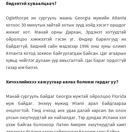
бидэнтэй хуваалцаач?
Oglethorpe их сургууль маань Georgia мужийн Atlanta
хотоос 30 минутын зайтай хотын зүүд хойд хэсэгт оршдог
жижиг хот. Манай орны Дархан, Эрдэнэт хотуудтай
ойролцоо хэмжээтэй гэсэн үг. Өндөр барилгууд их
байдаггүй. Бидний сайн мэдэхээр 1996 оны зуны олимп
Атланта хотод зохион байгуулагдаж байсан. Цаг агаарын
хувьд чийглэг дулаан уур амьсгалтай. Цас бараг ордоггүй
газар юм билээ.
Хичээлийнхээ хажуугаар аялах боломж гардаг уу?
Манай сургууль байдаг Georgia мужтай ойролцоо Florida
муж байдаг. Энэхүү мужид Miami арал байдгаараа
онцлогтой. Тэнд очоод анх удаа далай харсан. Би олон
улсын оюутнуудтай их найзалдаг. Тэр дундаа Испани хэл
үзэж байгаа болохоор Латин Америк оюутнуудтай хамт
аялангаа Испани хэлээ сайжруулах боломж гарч байна.