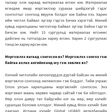
талаар олж хараад материалаа өгсөн юм. Материалаа
өгөхдөө ямар мэргэжлээр сурахаа шийдээгүй гэдэг
сонголтыг сонгоод явуулж болдог юм байна лээ. Харин
ийм чиглэл байвал зүгээр гэдгээ бичих хэрэгтэй. Миний
хувьд харилцааны чиглэлээр байвал зүгээр байна гэдгээ
бичсэн юм. Нийт 15 сургуульд материалаа өгснөөс
дийлэнх нь татгалдсан хариу өгсөн. Харин 2 сургуулиас
тэнцсэн хариу ирсэн юм.
Мэргэжлээ яагаад сонгосон вэ? Мэргэжлээ сонгох гэж
байгаа ахлах ангийнханд юу гэж зөвлөх вэ?
Хэлний чиглэлийн хичээлүүддээ дуртай байсан нь миний
мэргэжлээ сонгоход нөлөөлсөн гэж боддог. Тийм учраас
Олон улсын харилцааны мэргэжлийг сонгосон. Энэ
мэргэжил маань хөрвөх чадвар сайтай гэж би ойлгодог.
Өөр олон давуу тал байдгийн нэг нь өөр, өөр хэлийг
суралцах боломж олгодог. Миний хувьд Япон хэлийг бие
даагаад, Испани хэлийг Global UGRAD хөтөлбөрийн