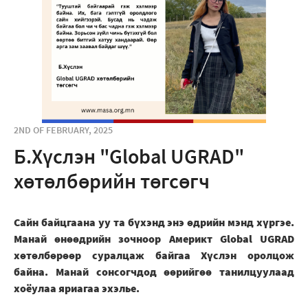
2ND OF FEBRUARY, 2025
Б.Хүслэн "Global UGRAD"
хөтөлбөрийн төгсөгч
Сайн байцгаана уу та бүхэнд энэ өдрийн мэнд хүргэе.
Манай өнөөдрийн зочноор Америкт Global UGRAD
хөтөлбөрөөр суралцаж байгаа Хүслэн оролцож
байна. Манай сонсогчдод өөрийгөө танилцуулаад
хоёулаа яриагаа эхэлье.