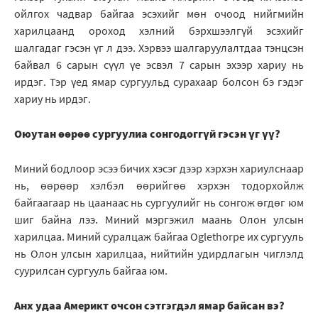
ойлгох чадвар байгаа эсэхийг мөн очоод нийгмийн
харилцаанд ороход хэлний бэрхшээлгүй эсэхийг
шалгадаг гэсэн үг л дээ. Хэрвээ шалгаруулалтдаа тэнцсэн
байвал 6 сарын сүүл үе эсвэл 7 сарын эхээр хариу нь
ирдэг. Тэр үед ямар сургуульд сурахаар болсон бэ гэдэг
хариу нь ирдэг.
Оюутан өөрөө сургуулиа сонгодоггүй гэсэн үг үү?
Миний бодлоор эсээ бичих хэсэг дээр хэрхэн хариулснаар
нь, өөрөөр хэлбэл өөрийгөө хэрхэн тодорхойлж
байгаагаар нь цаанаас нь сургуулийг нь сонгож өгдөг юм
шиг байна лээ. Миний мэргэжил маань Олон улсын
харилцаа. Миний суралцаж байгаа Oglethorpe их сургууль
нь Олон улсын харилцаа, нийтийн удирдлагын чиглэлд
суурилсан сургууль байгаа юм.
Анх удаа Америкт очсон сэтгэгдэл ямар байсан вэ?