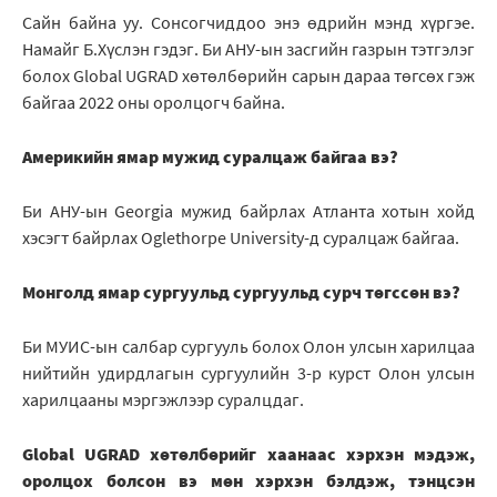
Сайн байна уу. Сонсогчиддоо энэ өдрийн мэнд хүргэе.
Намайг Б.Хүслэн гэдэг. Би АНУ-ын засгийн газрын тэтгэлэг
болох Global UGRAD хөтөлбөрийн сарын дараа төгсөх гэж
байгаа 2022 оны оролцогч байна.
Америкийн ямар мужид суралцаж байгаа вэ?
Би АНУ-ын Georgia мужид байрлах Атланта хотын хойд
хэсэгт байрлах Oglethorpe University-д суралцаж байгаа.
Монголд ямар сургуульд сургуульд сурч төгссөн вэ?
Би МУИС-ын салбар сургууль болох Олон улсын харилцаа
нийтийн удирдлагын сургуулийн 3-р курст Олон улсын
харилцааны мэргэжлээр суралцдаг.
Global UGRAD хөтөлбөрийг хаанаас хэрхэн мэдэж,
оролцох болсон вэ мөн хэрхэн бэлдэж, тэнцсэн