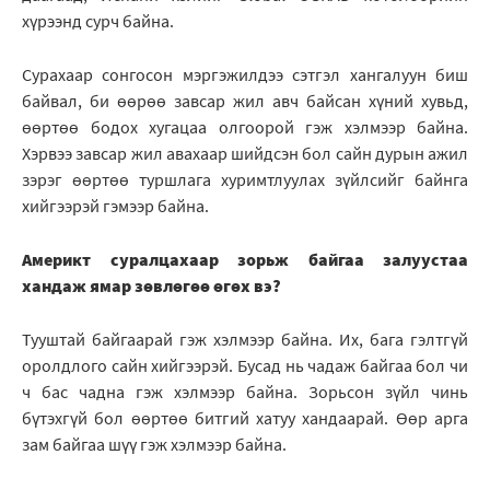
хүрээнд сурч байна.
Сурахаар сонгосон мэргэжилдээ сэтгэл хангалуун биш
байвал, би өөрөө завсар жил авч байсан хүний хувьд,
өөртөө бодох хугацаа олгоорой гэж хэлмээр байна.
Хэрвээ завсар жил авахаар шийдсэн бол сайн дурын ажил
зэрэг өөртөө туршлага хуримтлуулах зүйлсийг байнга
хийгээрэй гэмээр байна.
Америкт суралцахаар зорьж байгаа залуустаа
хандаж ямар зөвлөгөө өгөх вэ?
Тууштай байгаарай гэж хэлмээр байна. Их, бага гэлтгүй
оролдлого сайн хийгээрэй. Бусад нь чадаж байгаа бол чи
ч бас чадна гэж хэлмээр байна. Зорьсон зүйл чинь
бүтэхгүй бол өөртөө битгий хатуу хандаарай. Өөр арга
зам байгаа шүү гэж хэлмээр байна.