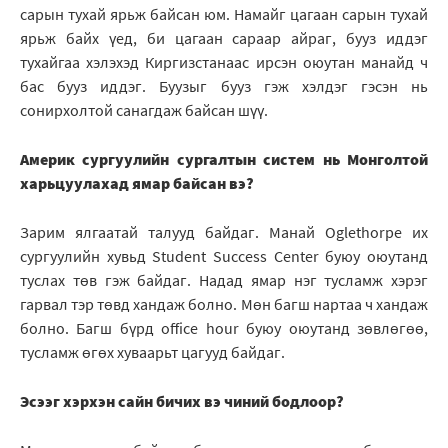
сарын тухай ярьж байсан юм. Намайг цагаан сарын тухай
ярьж байх үед, би цагаан сараар айраг, бууз иддэг
тухайгаа хэлэхэд Киргизстанаас ирсэн оюутан манайд ч
бас бууз иддэг. Буузыг бууз гэж хэлдэг гэсэн нь
сонирхолтой санагдаж байсан шүү.
Америк сургуулийн сургалтын систем нь Монголтой
харьцуулахад ямар байсан вэ?
Зарим ялгаатай талууд байдаг. Манай Oglethorpe их
сургуулийн хувьд Student Success Center буюу оюутанд
туслах төв гэж байдаг. Надад ямар нэг тусламж хэрэг
гарвал тэр төвд хандаж болно. Мөн багш нартаа ч хандаж
болно. Багш бүрд office hour буюу оюутанд зөвлөгөө,
тусламж өгөх хуваарьт цагууд байдаг.
Эсээг хэрхэн сайн бичих вэ чиний бодлоор?