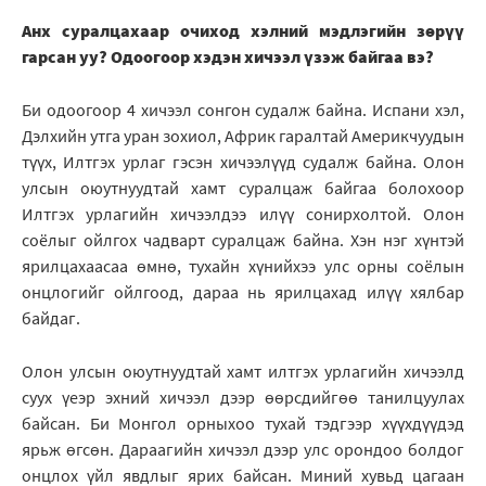
Анх суралцахаар очиход хэлний мэдлэгийн зөрүү
гарсан уу? Одоогоор хэдэн хичээл үзэж байгаа вэ?
Би одоогоор 4 хичээл сонгон судалж байна. Испани хэл,
Дэлхийн утга уран зохиол, Африк гаралтай Америкчуудын
түүх, Илтгэх урлаг гэсэн хичээлүүд судалж байна. Олон
улсын оюутнуудтай хамт суралцаж байгаа болохоор
Илтгэх урлагийн хичээлдээ илүү сонирхолтой. Олон
соёлыг ойлгох чадварт суралцаж байна. Хэн нэг хүнтэй
ярилцахаасаа өмнө, тухайн хүнийхээ улс орны соёлын
онцлогийг ойлгоод, дараа нь ярилцахад илүү хялбар
байдаг.
Олон улсын оюутнуудтай хамт илтгэх урлагийн хичээлд
суух үеэр эхний хичээл дээр өөрсдийгөө танилцуулах
байсан. Би Монгол орныхоо тухай тэдгээр хүүхдүүдэд
ярьж өгсөн. Дараагийн хичээл дээр улс орондоо болдог
онцлох үйл явдлыг ярих байсан. Миний хувьд цагаан