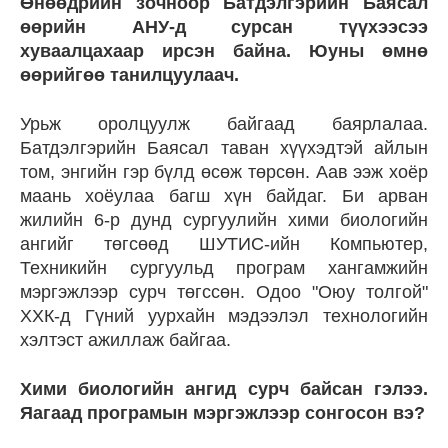
Өнөөдрийн зочноор Батдэлгэрийн Баясал
өөрийн АНУ-д сурсан түүхээсээ
хуваалцахаар ирсэн байна. Юуны өмнө
өөрийгөө танилцуулаач.
Урьж оролцуулж байгаад баярлалаа.
Батдэлгэрийн Баясал таван хүүхэдтэй айлын
том, энгийн гэр бүлд өсөж төрсөн. Аав ээж хоёр
маань хоёулаа багш хүн байдаг. Би арван
жилийн 6-р дунд сургуулийн хими биологийн
ангийг төгсөөд ШУТИС-ийн Компьютер,
Техникийн сургуульд програм хангамжийн
мэргэжлээр сурч төгссөн. Одоо "Оюу толгой"
ХХК-д Гүний уурхайн мэдээлэл технологийн
хэлтэст ажиллаж байгаа.
Хими биологийн ангид сурч байсан гэлээ.
Яагаад програмын мэргэжлээр сонгосон вэ?