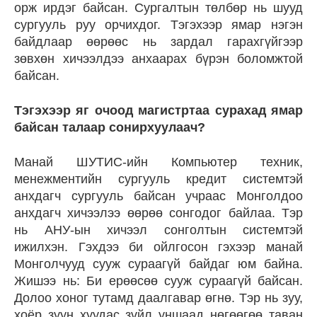
орж ирдэг байсан. Сургалтын төлбөр нь шууд
сургууль руу орчихдог. Тэгэхээр ямар нэгэн
байдлаар өөрөөс нь зардал гарахгүйгээр
зөвхөн хичээлдээ анхаарах бүрэн боломжтой
байсан.
Тэгэхээр яг очоод магистртаа сурахад ямар
байсан талаар сонирхуулаач?
Манай ШУТИС-ийн Компьютер техник,
менежментийн сургууль кредит системтэй
анхдагч сургууль байсан учраас Монголдоо
анхдагч хичээлээ өөрөө сонгодог байлаа. Тэр
нь АНУ-ын хичээл сонголтын системтэй
ижилхэн. Гэхдээ би ойлгосон гэхээр манай
Монголчууд сууж сураагүй байдаг юм байна.
Жишээ нь: Би ерөөсөө сууж сураагүй байсан.
Долоо хоног тутамд даалгавар өгнө. Тэр нь зуу,
хоёр зуун хуудас зүйл уншаад нөгөөгөө таван