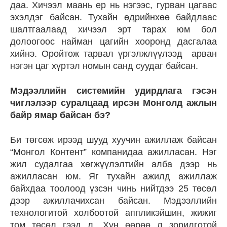
даа. Хичээл маань ер нь нэгээс, гурван цагаас
эхэлдэг байсан. Тухайн өдрийнхөө байдлаас
шалтгаалаад хичээл эрт тарах юм бол
долоогоос найман цагийн хооронд дасгалаа
хийнэ. Оройтож тарвал үргэлжлүүлээд арван
нэгэн цаг хүртэл номын санд суудаг байсан.
Мэдээллийн системийн удирдлага гэсэн
чиглэлээр суралцаад ирсэн Монголд ажлын
байр ямар байсан бэ?
Би төгсөж ирээд шууд хуучин ажиллаж байсан
“Монгол Контент” компанидаа ажилласан. Нэг
жил судалгаа хөгжүүлэлтийн алба дээр нь
ажилласан юм. Яг тухайн ажилд ажиллаж
байхдаа тоолоод үзсэн чинь нийтдээ 25 төсөл
дээр ажиллачихсан байсан. Мэдээллийн
технологитой холбоотой аппликэйшин, жижиг
том төсөл гээд л. Хүн өөрөө л зорилготой