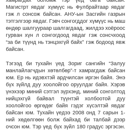
хамрагдах боломж тэр үед бага байсан.
Магистрт явдаг хүмүүс нь Фулбрайтаар явдаг
гэж л сонсож байсан. АНУ-ын Засгийн газрын
тэтгэлгээр явдаг. Гэвч сонгогддог хүмүүс нь маш
өндөр шалгуураар шалгагдаад, жилдээ хоёроос
гурван хүн л сонгогдоод явдаг гэж сонсчхоод
“за би түүнд нь тэнцэхгүй байх” гэж бодоод явж
байсан.
Тэгээд би тухайн үед Зориг сангийн “Залуу
манлайлагчдын хөтөлбөр”-т хамрагдаж байсан
юм. Ер нь идэвхтэй ардчилсан иргэн байя. Энэ
бүх зүйлд дуу хоолойгоо оруулдаг байя. Хэрэв
үнэхээр миний сэтгэл зүрхэнд, миний сонголтод
нийцэхгүй байвал түүнтэй холбоотой дуу
хоолойгоо өргөдөг байя гэдэг хүсэлтэй явдаг
байсан юм. Тухайн үедээ 2008 онд 7 сарын 1-
ний хөдөлгөөн болж байхад би талбай дээр
очсон юм. Тэр үед бүх зүйл 180 градус эргэсэн.