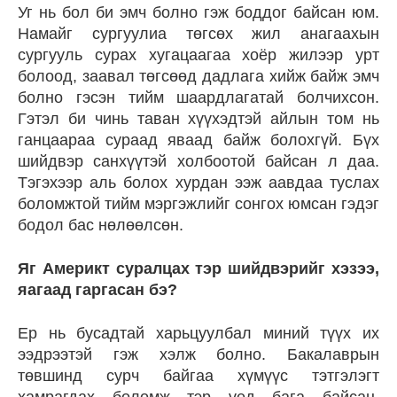
Уг нь бол би эмч болно гэж боддог байсан юм.
Намайг сургуулиа төгсөх жил анагаахын
сургууль сурах хугацаагаа хоёр жилээр урт
болоод, заавал төгсөөд дадлага хийж байж эмч
болно гэсэн тийм шаардлагатай болчихсон.
Гэтэл би чинь таван хүүхэдтэй айлын том нь
ганцаараа сураад яваад байж болохгүй. Бүх
шийдвэр санхүүтэй холбоотой байсан л даа.
Тэгэхээр аль болох хурдан ээж аавдаа туслах
боломжтой тийм мэргэжлийг сонгох юмсан гэдэг
бодол бас нөлөөлсөн.
Яг Америкт суралцах тэр шийдвэрийг хэзээ,
яагаад гаргасан бэ?
Ер нь бусадтай харьцуулбал миний түүх их
ээдрээтэй гэж хэлж болно. Бакалаврын
төвшинд сурч байгаа хүмүүс тэтгэлэгт