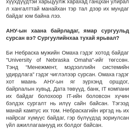
хүүхдүүдтэй харьцуулж харахад ганцхан улирал
л хангалттай манайхан тэр тал дээр их мундаг
байдаг юм байна лээ.
АНУ-ын хаана байрладаг, ямар сургуульд
сурсан вэ? Сургуулийнхаа тухай ярьвал?
Би Небраска мужийн Омаха гэдэг хотод байдаг
"University of Nebraska Omaha"-ийг төгссөн.
Тэнд "Менежмент, мэдээллийн системийн
удирдлага” гэдэг чиглэлээр сурсан. Омаха гэдэг
хот маань АНУ-ын яг зүрхэнд оршдог,
байрлалын хувьд. Дата төвүүд, банк, IT компани
их байдаг болохоор IT-ийн боловсон хүчин
бэлдэх сургалт нь илүү сайн байсан. Тэгээд
манай кампус их том. Небраскагийн иргэд нь их
найрсаг хүмүүс байдаг, гэр бүлүүдэд зориулсан
үйл ажиллагаанууд их болдог байсан.