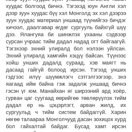
хуудас болгоод бичнэ. Тэгэхэд юун Англи хэл
дээр зуун хуудас бүү хэл Монголд эх хэл дээрээ
зуун хуудас материал уншаад түүнийгээ бичдэг
хичээл, даалгавар өгдөг сургууль байхгүй шүү
дээ. Ялангуяа би шинжлэх ухааны сэдвээр
сурсан учраас тийм дадал надад огт байгаагүй.
Тэгэхээр эхний улиралд бол нэлээн уйлсан.
Эхний улиралд хамгийн хэцүү байсан. Түүнээс
хойш унших дадалд сураад, хэв маягт нь
дасаад гайгүй болоод ирсэн. Тэгээд унших
гэдгээс илүү шүүмжлэгч сэтгэлгээгээр, энэ
яагаад ийм байна гэж задалж уншаад бичнэ
гэсэн үг юм. Манайхан яг ширээний ард хоёр,
гурван цаг суугаад өөрийгөө төвлөрүүлэх тийм
дадал ер нь цэцэрлэгт, арван жилд, их
сургуульд ч тийм систем байдаггүй. Харин
нөгөө талаараа Монголчууд дасан зохицох хурд
бол гайхалтай байдаг. Бусад хамт ирсэн