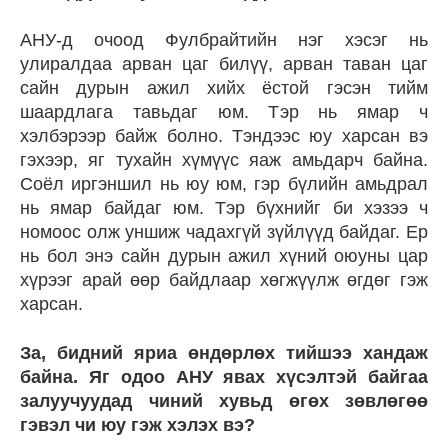
АНУ-д очоод Фулбрайтийн нэг хэсэг нь
улиралдаа арван цаг билүү, арван таван цаг
сайн дурын ажил хийх ёстой гэсэн тийм
шаардлага тавьдаг юм. Тэр нь ямар ч
хэлбэрээр байж болно. Тэндээс юу харсан вэ
гэхээр, яг тухайн хүмүүс яаж амьдарч байна.
Соёл иргэншил нь юу юм, гэр бүлийн амьдрал
нь ямар байдаг юм. Тэр бүхнийг би хэзээ ч
номоос олж уншиж чадахгүй зүйлүүд байдаг. Ер
нь бол энэ сайн дурын ажил хүний оюуны цар
хүрээг арай өөр байдлаар хөгжүүлж өгдөг гэж
харсан.
За, бидний яриа өндөрлөх тийшээ хандаж
байна. Яг одоо АНУ явах хүсэлтэй байгаа
залуучуудад чиний хувьд өгөх зөвлөгөө
гэвэл чи юу гэж хэлэх вэ?