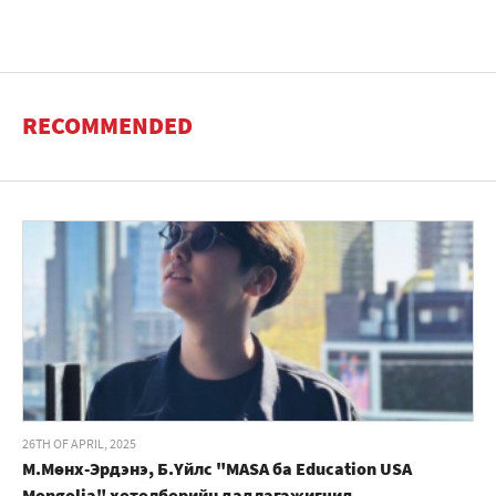
RECOMMENDED
26TH OF APRIL, 2025
М.Мөнх-Эрдэнэ, Б.Үйлс "MASA ба Education USA
Mongolia" хөтөлбөрийн дадлагажигчид