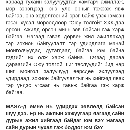
хараад тухайн залуучуудтай хамтарч ажиллаж,
мөр зэрэгцээд, энэ улс орныг тэжээж явж
байгаа, энэ хөдөлгөөний эрэг байж үзэх юмсан
гэсэн хүсэл мөрөөдлөөр "Оюу толгой" ХХК-даа
орсон. Ажилд орсон минь зөв байсан гэж харж
байгаа. Яагаад гэвэл дөрвөн жил ажиллахад
тэр зохион байгуулалт, тэр удирдлага манай
Монголчуудад дутагдаад байгаа юм байна
гэдгийг их олж харж байна. Тэгээд дараа
дараагийн Оюу толгой шиг төслүүдийг бид нар
шиг Монгол залуучууд өөрсдөө эхлүүлээд
удирдаад, зохион байгуулалтыг нь хийгээд явах
тэр үндэс угсааг нь тавьж байгаа гэж харж
байгаа.
MASA-д өмнө нь удирдах зөвлөлд байсан
шүү дээ. Ер нь ажлын хажуугаар яагаад сайн
дурын ажил хийгээд байдаг юм вэ? Яагаад
сайн дурын чухал гэж боддог юм бэ?