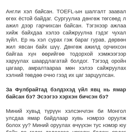
Англи хэл байсан. TOEFL-ын шалгалт заавал
өгөх ёстой байдаг. Сургуулиа дөнгөж төгсөөд л
ажил дээр гарчихсан байсан. Тэгэхээр ажлаа
хийж байхдаа хэлээ сайжруулна гэдэг чухал
зүйл. Ер нь хэл сурах гэж бараг гурав, дөрвөн
жил явсан байх шүү. Дөнгөж ажилд орчихсон
байгаа хүн өөрийгөө тодорхой хэмжээгээр
харуулах шаардлагатай болдог. Тэгээд оройн
цагаар, амралтаараа мөн хэлээ сайжруулах
хэлний төвдөө очно гээд их цаг зарцуулсан.
За Фулбрайтад бэлдэхэд үйл явц нь ямар
байсан бэ? Эсээгээ хэрхэн бичсэн бэ?
Миний хувьд түрүүн хэлсэнчлэн би Монгол
улсдаа ямар байдлаар хувь нэмрээ оруулж
болох уу? Миний оруулах өчүүхэн тус нэмэр юу