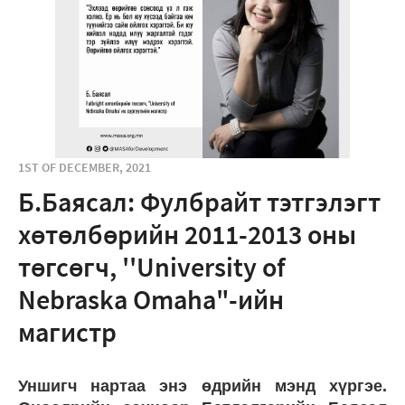
1ST OF DECEMBER, 2021
Б.Баясал: Фулбрайт тэтгэлэгт
хөтөлбөрийн 2011-2013 оны
төгсөгч, ''University of
Nebraska Omaha"-ийн
магистр
Уншигч нартаа энэ өдрийн мэнд хүргэе.