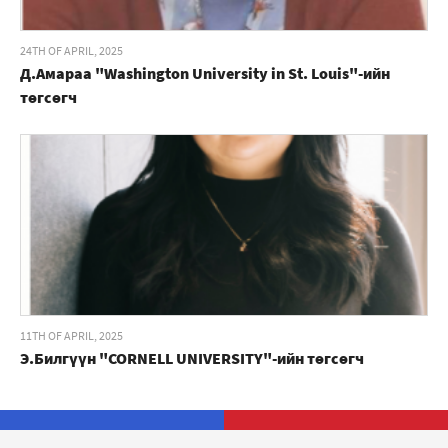
24TH OF APRIL, 2025
Д.Амараа "Washington University in St. Louis"-ийн
төгсөгч
11TH OF APRIL, 2025
Э.Билгүүн "CORNELL UNIVERSITY"-ийн төгсөгч