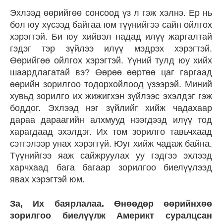
Эхлээд өөрийгөө сонсоод үз л гэж хэлнэ. Ер нь
бол юу хүсээд байгаа юм түүнийгээ сайн ойлгох
хэрэгтэй. Би юу хийвэл надад илүү жаргалтай
гэдэг тэр зүйлээ илүү мэдрэх хэрэгтэй.
Өөрийгөө ойлгох хэрэгтэй. Үүний тулд юу хийх
шаардлагатай вэ? Өөрөө өөртөө цаг гаргаад
өөрийн зорилгоо тодорхойлоод үзээрэй. Миний
хувьд зорилго их жижигхэн зүйлээс эхэлдэг гэж
боддог. Эхлээд нэг зүйлийг хийж чадахаар
дараа дараагийн алхмууд нээгдээд илүү тод
харагдаад эхэлдэг. Их том зорилго тавьчхаад
сэтгэлээр унах хэрэггүй. Юуг хийж чадаж байна.
Түүнийгээ яаж сайжруулах уу гэдгээ эхлээд
харчхаад бага багаар зорилгоо биелүүлээд
явах хэрэгтэй юм.
За, Их баярлалаа. Өнөөдөр өөрийнхөө
зорилгоо биелүүлж Америкт суралцсан