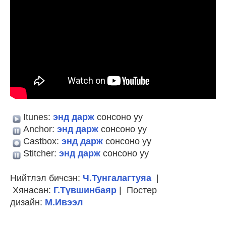
Itunes:
энд дарж
сонсоно уу
Anchor:
энд дарж
сонсоно уу
Castbox:
энд дарж
сонсоно уу
Stitcher:
энд дарж
сонсоно уу
Нийтлэл бичсэн:
Ч.Тунгалагтуяа
|
Хянасан:
Г.Түвшинбаяр
| Постер
дизайн:
М.Ивээл