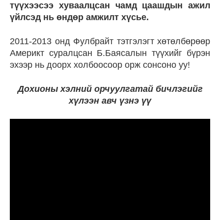
түүхээсээ хуваалцсан чамд цаашдын ажил
үйлсэд нь өндөр амжилт хүсье.
2011-2013 онд Фулбрайт тэтгэлэгт хөтөлбөрөөр
Америкт суралцсан Б.Баясалын түүхийг бүрэн
эхээр нь доорх холбоосоор орж сонсоно уу!
Дохионы хэлний орчуулгатай бичлэгийг
хүлээн авч үзнэ үү