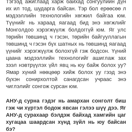
Тэгээд ажиглаад харж байхад сонгуулийн дүн
их ил тод, шударга байсан. Тэр бол ерөөсөө л
мэдээллийн технологийн хөгжил байгаа юм.
Түүнийг нь хараад яагаад бид энэ хөгжлийг
Монголдоо хэрэгжүүлж болдоггүй юм. Яг улс
төрийн төвшинд ч гэсэн, төрийн байгууллагын
төвшинд ч гэсэн бүх шатных нь төвшинд яагаад
үүнийг хэрэгжүүлж болохгүй гэж бодсон. Үүний
цаана мэдээллийн технологийг ашиглаж зах
зээл нэвтрүүлэх үйл явц нь юу байж болох уу?
Ямар хүний нөөцөөр хийж болох уу гээд энэ
бүхэн сонирхолтой санагдсан учраас энэ
чиглэлийг сонгож сурсан юм.
АНУ-д сурна гэдэг нь амархан сонголт биш
гэж чи хүртэл бодож явсан гэлээ шүү дээ. Яг
АНУ-д сурахаар бэлдэж байхад хамгийн цаг
хугацаа шаардсан хүнд зүйл нь юу байсан
бэ?