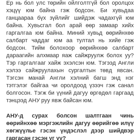
Ер нь бол улс төрийн ойлголтгүй бол оролцох
хэцүү юм байна гэж бодсон. Би хувьдаа
ганцаараа бүх зүйлийг шийдэж чадахгүй юм
байна. Хувьсгал бол арай өөр замаар хийх
гаргалгаа юм байна. Миний хувьд өөрийнхөө
салбарт чаддаг юм аа тултал нь хийе гэж
бодсон. Тийм болохоор өөрийнхөө салбарт
дараагийн алхмаар яаж сайжруулж болох уу?
Тэр гаргалгааг хайж эхэлсэн юм. Тэгээд Англи
хэлээ сайжруулахын сургалтын төвд явсан.
Тэгсэн манай Англи хэлний багш энд нэг
тэтгэлэг байгаа чи оролдоод үзээч гэж санал
болгосон. Тэгж би үүний дагуу өргөдөл гаргаад
тэнцээд АНУ руу явж байсан юм.
АНУ-д сурах болсон шалтгаан чинь
өөрийнхөө мэргэжлийн дагуу өөрийгөө илүү
хөгжүүлье гэсэн үндэслэл дээр шийдвэр
гаргасан гэсэн үг үү?