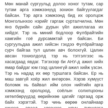
Мөн манай сургуульд долоо хоног тутам, сар
тутам арга хэмжээнүүд зохион байгуулагдаг
байсан. Тэр арга хэмжээнд бид их оролцож
Монголынхоо нэрийг гаргаж сурталчилна. Мөн
янз бүрийн сайн дурын үйл ажиллагаа их
хийдэг. Тэр нь миний бодлоор Фулбрайтийн
хамгийн гоё дурсамжтай үе байсан. Би
сургуульдаа ажил хийсэн гэхдээ Фулбрайтаар
сурч байгаа тул цалин авч болохгүй. Цалин
авсан тохиолдолд тэр нь тэтгэлгээс нь
хасагдаад явдаг. Тэгэхээр би АНУ-д ажил хийх
ямар байдаг юм гээд цалингүй ажил хийж үзсэн.
Тэр нь надад их өөр туршлага байсан. Ер нь
маш завгүй хоёр жил өнгөрсөн. Хэрэв хүмүүст
боломж нь байвал ийм олон нийтийн арга
хэмжээнд оролцоод, соёлын солилцооны
хөтөлбөрүүдэд өөрийнхөө цагийг гаргаад орж
байх хэрэгтэй. Тэр чинь өөрөө онлайнаар