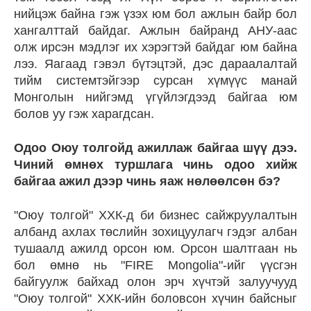
нийцэж байна гэж үзэх юм бол ажлын байр бол
хангалттай байдаг. Ажлын байранд АНУ-аас
олж ирсэн мэдлэг их хэрэгтэй байдаг юм байна
лээ. Яагаад гэвэл бүтэцтэй, дэс дараалалтай
тийм системтэйгээр сурсан хүмүүс манай
Монголын нийгэмд үгүйлэгдээд байгаа юм
болов уу гэж харагдсан.
Одоо Оюу толгойд ажиллаж байгаа шүү дээ.
Чиний өмнөх туршлага чинь одоо хийж
байгаа ажил дээр чинь яаж нөлөөлсөн бэ?
"Оюу толгой" ХХК-д би бизнес сайжруулалтын
албанд ахлах төслийн зохицуулагч гэдэг албан
тушаалд ажилд орсон юм. Орсон шалтгаан нь
бол өмнө нь "FIRE Mongolia"-ийг үүсгэн
байгуулж байхад олон эрч хүчтэй залуучууд
"Оюу толгой" ХХК-ийн боловсон хүчин байсныг