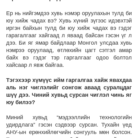
Ер нь нийгэмдээ хувь нэмэр оруулахын тулд би
юу хийж чадах вэ? Хувь хүний зүгээс идэвхтэй
иргэн байхын тулд би юу хийж чадах вэ гэдэг
гарагалгааг хайгаад л яваад байсан гэсэн үг л
дээ. Би яг ямар байдлаар Монгол улсдаа хувь
нэмрээ оруулаад, өтлөхийн цагт сэтгэл амар
байх вэ гэдэг тэр гаргалгааг одоо болтол
хайсаар л явж байгаа.
Тэгэхээр хүмүүс ийм гаргалгаа хайж явахдаа
аль нэг чиглэлийг сонгож аваад суралцдаг
шүү дээ. Чиний хувьд сурсан чиглэл чинь яг
юу билээ?
Миний хувьд “мэдээллийн технологийн
удирдлага” гэсэн сэдвээр сурсан. Тухайн үед
АНУ-ын ерөнхийлөгчийн сонгууль мөн болсон.