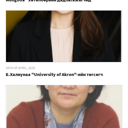
26TH OF APRIL, 2025
Б.Халиунаа "University of Akron"-ийн төгсөгч