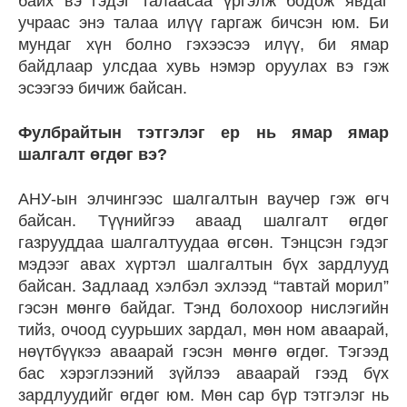
байх вэ гэдэг талаасаа үргэлж бодож явдаг
учраас энэ талаа илүү гаргаж бичсэн юм. Би
мундаг хүн болно гэхээсээ илүү, би ямар
байдлаар улсдаа хувь нэмэр оруулах вэ гэж
эсээгээ бичиж байсан.
Фулбрайтын тэтгэлэг ер нь ямар ямар
шалгалт өгдөг вэ?
АНУ-ын элчингээс шалгалтын ваучер гэж өгч
байсан. Түүнийгээ аваад шалгалт өгдөг
газрууддаа шалгалтуудаа өгсөн. Тэнцсэн гэдэг
мэдээг авах хүртэл шалгалтын бүх зардлууд
байсан. Задлаад хэлбэл эхлээд “тавтай морил”
гэсэн мөнгө байдаг. Тэнд болохоор нислэгийн
тийз, очоод суурьших зардал, мөн ном аваарай,
нөүтбүүкээ аваарай гэсэн мөнгө өгдөг. Тэгээд
бас хэрэглээний зүйлээ аваарай гээд бүх
зардлуудийг өгдөг юм. Мөн сар бүр тэтгэлэг нь