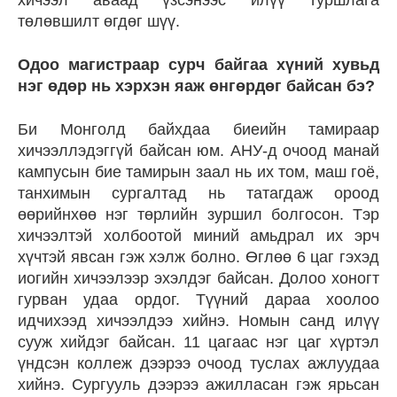
хичээл аваад үзсэнээс илүү туршлага
төлөвшилт өгдөг шүү.
Одоо магистраар сурч байгаа хүний хувьд
нэг өдөр нь хэрхэн яаж өнгөрдөг байсан бэ?
Би Монголд байхдаа биеийн тамираар
хичээллэдэггүй байсан юм. АНУ-д очоод манай
кампусын бие тамирын заал нь их том, маш гоё,
танхимын сургалтад нь татагдаж ороод
өөрийнхөө нэг төрлийн зуршил болгосон. Тэр
хичээлтэй холбоотой миний амьдрал их эрч
хүчтэй явсан гэж хэлж болно. Өглөө 6 цаг гэхэд
иогийн хичээлээр эхэлдэг байсан. Долоо хоногт
гурван удаа ордог. Түүний дараа хоолоо
идчихээд хичээлдээ хийнэ. Номын санд илүү
сууж хийдэг байсан. 11 цагаас нэг цаг хүртэл
үндсэн коллеж дээрээ очоод туслах ажлуудаа
хийнэ. Сургууль дээрээ ажилласан гэж ярьсан