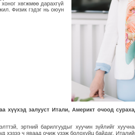
 хоног хөгжмөө дарахгүй
жил. Физик гэдэг нь оюун
гаа хүүхэд залууст Итали, Америкт очоод сурах
элттэй, эртний барилгуудыг хуучин зүйлийг хуучна
уд хэзээ ч яваад очиж үзэж болохуйц байдаг. Итали