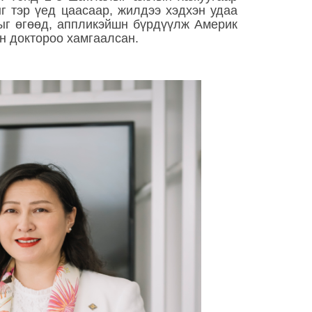
 тэр үед цаасаар, жилдээ хэдхэн удаа
ыг өгөөд, аппликэйшн бүрдүүлж Америк
ун доктороо хамгаалсан.