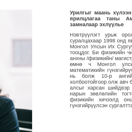
Урилгыг маань хүлээн
ярилцлагаа таны А
замналаар эхлүүлье
Нэвтрүүлэгт урьж оро
суралцахаар 1998 онд я
Монгол Улсын Их Сургу
тооцдог. Би физикийн ч
анхны /физикийн/ магист
өмнө ч Монгол улсы
математикийн гүнзгийрү
нь болж 10-р анги
холбоотойгоор олж авч б
алсыг харсан шийдвэр 
нарын зөвлөлийн тог
физикийн хичээлд онц
гүнзгийрүүлсэн сургалтт