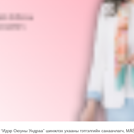
, “Идэр Оюуны Ундраа” шинжлэх ухааны тэтгэлгийн санаачлагч, МA