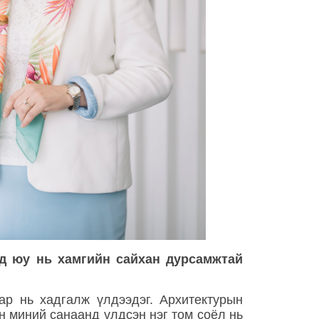
ад юу нь хамгийн сайхан дурсамжтай
ар нь хадгалж үлдээдэг. Архитектурын
йн миний санаанд үлдсэн нэг том соёл нь