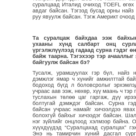
суралцаад Италид очиход TOEFL өгөх 
авдаг байсан. Тэгээд бусад орны най
руу явуулж байсан. Тэгж Америкт очоод
Та суралцаж байхдаа ээж байхы
ухааны хүнд салбарт онц сурла
үргэлжлүүлээд гадаад сурна гэдэг ө
байж таарна. Тэгэхээр тэр ачааллыг
байгуулж байсан бэ?
Тусалж, урамшуулах гэр бүл, найз 
дэмжлэг ямар ч хүнийг амжилттай бай
бодоход бүгд л боловсролыг эрхэмлэ
учраас аав ээж, нөхөр, хүү маань ч тэр 
туслахын төлөө цаг гаргаж, дүү ирэ
болтугай дэмждэг байсан. Сурна гэ
байсан учраас намайг хичээлдээ явах
болохгүй байхыг хичээдэг байсан. Ша
нэг зүйлийг онцлоод хэлмээр байна. 
хүүхдүүдэд “Суралцахад суралцах” гэ
Энэ нь тамирчин хүний дасгал сург