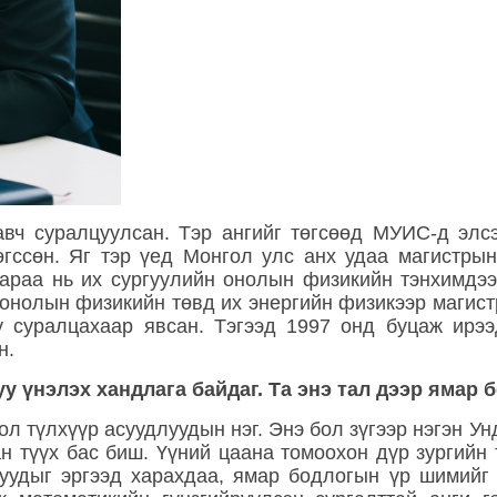
вч суралцуулсан. Тэр ангийг төгсөөд МУИС-д элсэ
гссөн. Яг тэр үед Монгол улс анх удаа магистрын
 Дараа нь их сургуулийн онолын физикийн тэнхимдэ
нолын физикийн төвд их энергийн физикээр магист
у суралцахаар явсан. Тэгээд 1997 онд буцаж ир
н.
 үнэлэх хандлага байдаг. Та энэ тал дээр ямар 
 түлхүүр асуудлуудын нэг. Энэ бол зүгээр нэгэн У
ан түүх бас биш. Үүний цаана томоохон дүр зургийн
уудыг эргээд харахдаа, ямар бодлогын үр шимийг х