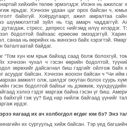
артай хийхийн төлөө эрмэлздэг. Ихэнх нь ажилсаг х
гиж ярьдаг. Хэчнээн удаан цаг орох байсан ч, юмы
лголт байхгүй. Хоёрдугаарт, ажил амралтаа сай
нэ шүүмжлэлтэй зүйл нь тэд амарч чаддаггүй. 
дутагдаж, стресс, депресс нийгэмд илүү илэрдэг. 
зэл бодолтой байхаас ерөөсөө эмээдэггүй. Харин
ол, санаа нь өөрийнх нь жинхэнэ байх хэрэгтэй. Ямар
йн баталгаатай байдаг.
 “Том хүн юм ярьж байхад саад болж болохгүй, том
йх хэчнээн чухал ч гэсэн өөрийн бодолтой, түүний
одол зөрөхийг дайсагнал биш гэдгийг ойлгож байх 
 асуудаг байсан. Хэчнээн жоохон байсан ч “Чи ийм ж
мархан амжилт олж, шилдэг оюутан болох суурь хүм
рийн гэсэн бодолтой байхыг нь дэмжиж, хүүхдүүдийн
йгаад хэлнэ гэдэг маргаж байна гэсэн үг биш. Амер
а байхгүй гэж үү? Бид нар нийлж байгаад үүнийг та
аргаж ирдэг.
рээ яагаад их ач холбогдол өгдөг юм бэ? Энэ та
инагийн их сургуульд хийж байсан. Тэр үед багшийн