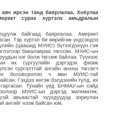
 авч ирсэн танд баярлалаа. Хоёулаа
мерикт сурах хүртэлх амьдралын
лцуулж байгаад баярлалаа. Америкт
всан. Тэр хүртэл би өөрийгөө үндсэндээ
улийн (цаашид МУИС) бүтээгдэхүүн гэж
иглэлээр бакалавраа төгссөн. МУИС-ын
руудын нэг болж төгсөж байлаа. Түүнээс
н их сургуулийн дэргэдэх физик
үлсэн сургалттай ангийн анхны төгсөгч
йн боловсролоо ч мөн МУИС-тай
айсан. Гэхдээ ингэж бэлдэхийн тулд, их
гаргасан. Тухайн үед БНМАУ-ын сайд
тоолоор МУИС-ын дэргэд математик,
гой авьяастай хүүхдүүдэд зориулан
ай ангийг нээж байсан юм.