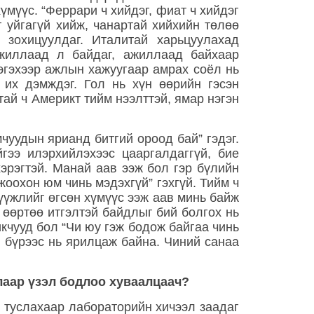
үмүүс. “Феррари ч хийдэг, фиат ч хийдэг
г уйгагүй хийж, чанартай хийхийн төлөө
н зохицуулдаг. Италитай харьцуулахад
Ажиллаад л байдаг, ажиллаад байхаар
Тэгэхээр ажлын хажуугаар амрах соёл нь
 их дэмждэг. Гол нь хүн өөрийн гэсэн
тай ч Америкт тийм нээлттэй, ямар нэгэн
чуудын ярианд битгий ороод бай” гэдэг.
гээ илэрхийлэхээс цааргалдаггүй, бие
хэрэгтэй. Манай аав ээж бол гэр бүлийн
оохон юм чинь мэдэхгүй” гэхгүй. Тийм ч
үүжлийг өгсөн хүмүүс ээж аав минь байж
 өөртөө итгэлтэй байдлыг бий болгох нь
икчууд бол “Чи юу гэж бодож байгаа чинь
л бүрээс нь ярилцаж байна. Чиний санаа
лаар үзэл бодлоо хуваалца
ач?
 туслахаар лабораторийн хичээл заадаг