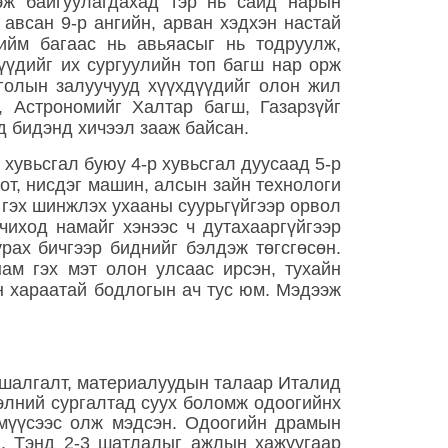
гэж байгуулагдахад тэр нь сайд нарын
 авсан 9-р ангийн, арван хэдхэн настай
тийм багаас нь авьяасыг нь тодруулж,
үүдийг их сургуулийн топ багш нар орж
голын залуучууд хүүхдүүдийг олон жил
 Астрономийг Халтар багш, Газарзүйг
д бидэнд хичээл зааж байсан.
 хувьсгал буюу 4-р хувьсгал дуусаад 5-р
бот, нисдэг машин, алсын зайн технологи
 гэх шинжлэх ухааны суурьгүйгээр орвол
чиход намайг хэнээс ч дутахааргүйгээр
рах бичгээр биднийг бэлдэж төгсгөсөн.
ам гэх мэт олон улсаас ирсэн, тухайн
н хараатай бодлогын ач тус юм. Мэдээж
х шалгалт, материалуудын талаар Италид
элний сургалтад суух боломж одоогийнх
үмүүсээс олж мэдсэн. Одоогийн драмын
н. Тэнд 2-3 шатлалыг ажлын хажуугаар