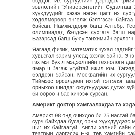
боддог. Их сургуулийн дэргэдэх физи
зөвлөлийн “Университетийн Судалгааг Х
хүүхдүүдийг хэзээ нэгэн цагт их сур
хөдөлмөрөөр өнгөлж бэлтгэсэн байгаа 
байсан. Намжилдорж багш Алгебр, Гео
олимпиадад бэлдсэн сургагч багш на
Базарсад багш буюу тэнхимийн эрхлэгч
Яагаад физик, математик чухал гэдгийг 
хувьсгал зарим улсад эхэлж байна. Энэ 
гэх мэт бүх л мэдээллийн технологи да
ямар ч багаж үгүйтэй ижил юм. Тэгээд
бэлдсэн байсан. Москвагийн их сургуу
Тиймээс өрсөлдөөн ихтэй тэтгэлэг ав
орныхоо шилдэг оюутнуудаас дутах зүй
би өөрөө ч бас хичээж сурсан.
Америкт доктор хамгаалахдаа та хэд
Америкт 98 онд очихдоо би 25 настай б
сурч байхдаа бусад орны хүүхдүүдээс 
шиг их байгаагүй. Англи хэлний сайн
театрын дэргэдэх ESL төв хамгийн са