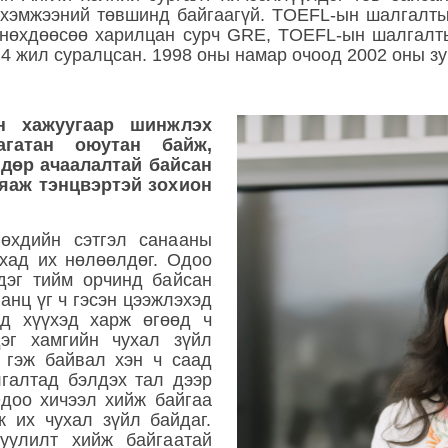
хэмжээний төвшинд байгаагүй. TOEFL-ын шалгалтыг
з нөхдөөсөө харилцан сурч GRE, TOEFL-ын шалгалт
 4 жил суралцсан. 1998 оны намар очоод 2002 оны з
н хажуугаар шинжлэх
гатан оюутан байж,
ндөр ачаалалтай байсан
 яаж тэнцвэртэй зохион
нөхдийн сэтгэл санааны
хад их нөлөөлдөг. Одоо
дэг тийм орчинд байсан
ганц үг ч гэсэн цээжлэхэд
эд хүүхэд харж өгөөд ч
дэг хамгийн чухал зүйл
 гэж байвал хэн ч саад
лгалтад бэлдэх тал дээр
Одоо хичээл хийж байгаа
ж их чухал зүйл байдаг.
уулилт хийж байгаатай