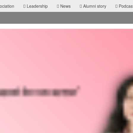
ciation
Leadership
News
Alumni story
Podcas