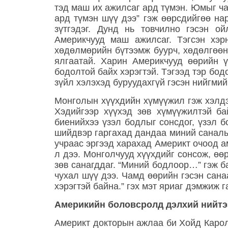
тэд маш их ажилсаг ард түмэн. Юмыг чан
ард түмэн шүү дээ” гэж өөрсдийгөө нар
зүтгэдэг. Дунд нь товчилно гэсэн ой
Америкчууд маш ажилсаг. Тэгсэн хэр
хөдөлмөрийн бүтээмж буурч, хөдөлгөөн 
ялгаатай. Харин Америкчууд өөрийн ү
бодолтой байх хэрэгтэй. Тэгээд тэр бод
зүйл хэлэхэд буруудахгүй гэсэн нийгми
Монголын хүүхдийн хүмүүжил гэж хэлдэг
Хэдийгээр хүүхэд зөв хүмүүжилтэй ба
биенийхээ үзэл бодлыг сонсдог, үзэл б
шийдвэр гаргахад дандаа миний саналыг
учраас эргээд харахад Америкт очоод а
л дээ. Монголчууд хүүхдийг сонсож, өө
зөв санагддаг. “Миний бодлоор…” гэж ба
чухал шүү дээ. Чамд өөрийн гэсэн сана
хэрэгтэй байна.” гэх мэт яриаг дэмжиж г
Америкийн боловсролд дэлхий нийтээ
Америкт докторын ажлаа би Хойд Карол