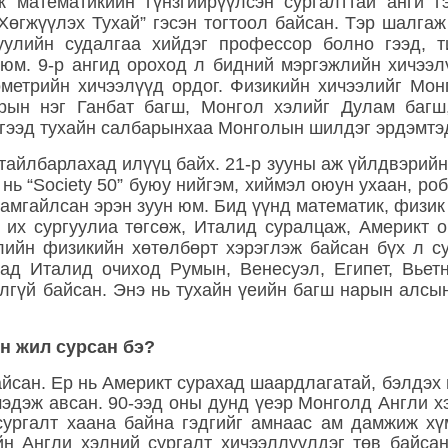
к математикийн гүнзгийрүүлсэн сургалттай анги 
өгжүүлэх Тухай” гэсэн тогтоол байсан. Тэр шалгаж
гуулийн судалгаа хийдэг профессор болно гээд, 
юм. 9-р ангид ороход л бидний мэргэжлийн хичээл
метрийн хичээлүүд ордог. Физикийн хичээлийг Мон
рын нэг Ганбат багш, Монгол хэлийг Дулам багш,
 гээд тухайн салбарынхаа Монголын шилдэг эрдэмтэ
тайлбарлахад илүүц байх. 21-р зууны аж үйлдвэрийн
нь “Society 50” буюу нийгэм, хиймэл оюун ухаан, ро
вамгайлсан эрэн зуун юм. Бид үүнд математик, физик
 их сургуулиа төгсөж, Италид суралцаж, Америкт о
лийн физикийн хөтөлбөрт хэрэглэж байсан бүх л су
аад Италид очиход Румын, Венесуэл, Египет, Вьетн
лгүй байсан. Энэ нь тухайн үеийн багш нарын алсы
эн жил сурсан бэ?
айсан. Ер нь Америкт сурахад шаардлагатай, бэлдэ
мэдэж авсан. 90-ээд оны дунд үеэр Монголд Англи х
 сургалт хаана байна гэдгийг амнаас ам дамжиж х
йн Англи хэлний сургалт хичээллүүлдэг төв байса