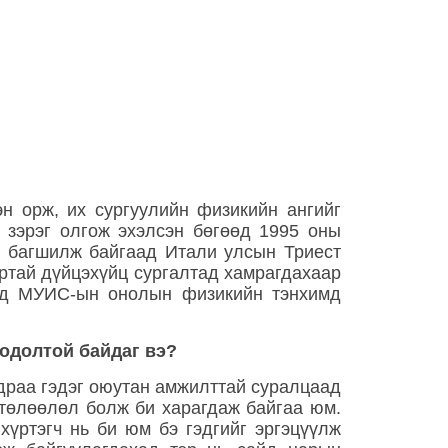
н орж, их сургуулийн физикийн ангийг
 зэрэг олгож эхэлсэн бөгөөд 1995 оны
э багшилж байгаад Итали улсын Триест
ртай дүйцэхүйц сургалтад хамрагдахаар
ээд МУИС-ын онолын физикийн тэнхимд
бодолтой байдаг вэ?
ндраа гэдэг оюутан амжилттай суралцаад
 төлөөлөл болж би харагдаж байгаа юм.
үртэгч нь би юм бэ гэдгийг эргэцүүлж