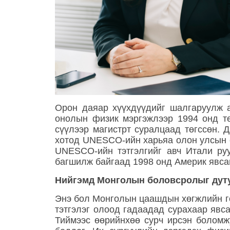
Орон даяар хүүхдүүдийг шалгаруулж а
онолын физик мэргэжлээр 1994 онд тө
сүүлээр магистрт суралцаад төгссөн.
хотод UNESCO-ийн харьяа олон улсын о
UNESCO-ийн тэтгэлгийг авч Итали ру
багшилж байгаад 1998 онд Америк явса
Нийгэмд Монголын боловсролыг дутуу
Энэ бол Монголын цаашдын хөгжлийн гол
тэтгэлэг олоод гадаадад сурахаар явс
Тиймээс өөрийнхөө сурч ирсэн боломж