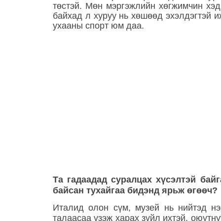
төстэй. Мөн мэргэжлийн хөгжимчин хэд
байхад л хуруу нь хөшөөд эхэлдэгтэй и
ухааны спорт юм даа.
Та гадаадад суралцах хүсэлтэй бай
байсан тухайгаа бидэнд ярьж өгөөч?
Италид олон сүм, музей нь нийтэд нэ
талаасаа үзэж харах зүйл ихтэй, оюутну