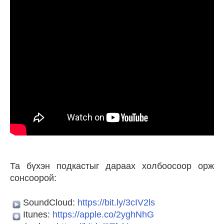
Та бүхэн подкастыг дараах холбоосоор орж
сонсоорой:
SoundCloud:
https://bit.ly/3cIV2ls
Itunes:
https://apple.co/2yghNhG