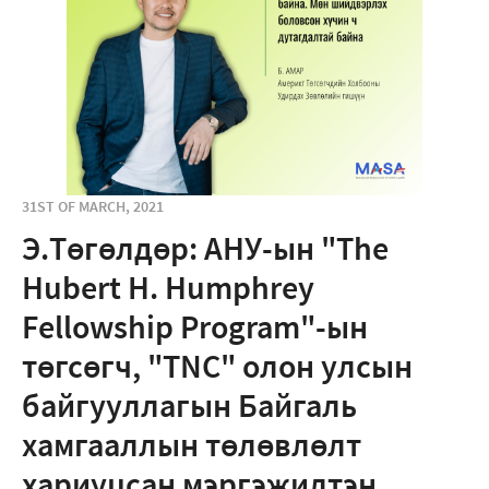
31ST OF MARCH, 2021
Э.Төгөлдөр: АНУ-ын "The
Hubert H. Humphrey
Fellowship Program"-ын
төгсөгч, "TNC" олон улсын
байгууллагын Байгаль
хамгааллын төлөвлөлт
хариуцсан мэргэжилтэн,