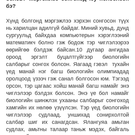
бэ?
Хүнд болгонд мэргэжлээ хэрхэн сонгосон түүх
нь харилцан адилгүй байдаг. Миний хувьд, дунд
сургуульд байхдаа компьютерын хэрэглээний
математикч болно гэж бодож тэр чиглэлээрээ
өөрийгөө бэлдэж байсан.10 дугаар ангидаа
ороод эргэлт буцалтгүйгээр биологийн
салбарыг сонгох болсон. Яагаад гэвэл тухайн
үед манай нэг багш биологийн олимпиадад
оролцоод үзээч гэж санал болгосон юм. Тэгээд
орсон, тэр цагаас хойш манай багш намайг энэ
чиглэлээр бэлдэх болсон. Энэ үе бол намайг
биологийн шинжлэх ухааны салбарыг сонгоход
хамгийн их нөлөө үзүүлсэн. Тэр үед биологийн
чиглэлээр судлаад, уншихад сонирхолтой
салбар шиг их санагдсан. Ялангуяа амьтан
судлах, амьтны талаар таньж мэдэх, байгаль