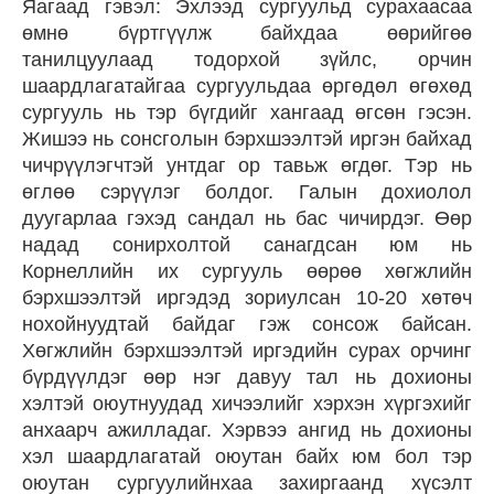
Яагаад гэвэл: Эхлээд сургуульд сурахаасаа
өмнө бүртгүүлж байхдаа өөрийгөө
танилцуулаад тодорхой зүйлс, орчин
шаардлагатайгаа сургуульдаа өргөдөл өгөхөд
сургууль нь тэр бүгдийг хангаад өгсөн гэсэн.
Жишээ нь сонсголын бэрхшээлтэй иргэн байхад
чичрүүлэгчтэй унтдаг ор тавьж өгдөг. Тэр нь
өглөө сэрүүлэг болдог. Галын дохиолол
дуугарлаа гэхэд сандал нь бас чичирдэг. Өөр
надад сонирхолтой санагдсан юм нь
Корнеллийн их сургууль өөрөө хөгжлийн
бэрхшээлтэй иргэдэд зориулсан 10-20 хөтөч
нохойнуудтай байдаг гэж сонсож байсан.
Хөгжлийн бэрхшээлтэй иргэдийн сурах орчинг
бүрдүүлдэг өөр нэг давуу тал нь дохионы
хэлтэй оюутнуудад хичээлийг хэрхэн хүргэхийг
анхаарч ажилладаг. Хэрвээ ангид нь дохионы
хэл шаардлагатай оюутан байх юм бол тэр
оюутан сургуулийнхаа захиргаанд хүсэлт