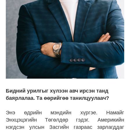
Бидний урилгыг хүлээн авч ирсэн танд
баярлалаа. Та өөрийгөө танилцуулаач?
Энэ өдрийн мэндийн хүргэе. Намайг
Энхцэцэгийн Төгөлдөр гэдэг. Америкийн
нэгдсэн улсын Засгийн газраас зарлагддаг