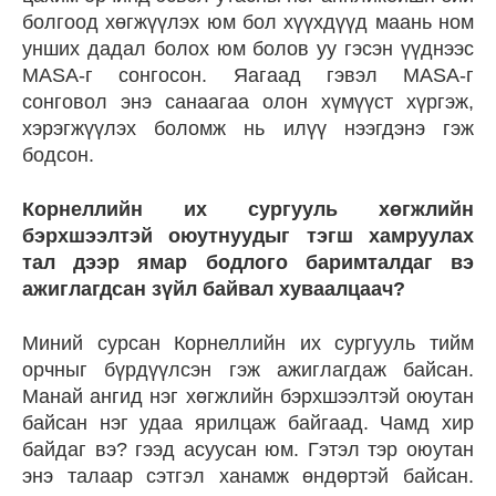
болгоод хөгжүүлэх юм бол хүүхдүүд маань ном
унших дадал болох юм болов уу гэсэн үүднээс
MASA-г сонгосон. Яагаад гэвэл MASA-г
сонговол энэ санаагаа олон хүмүүст хүргэж,
хэрэгжүүлэх боломж нь илүү нээгдэнэ гэж
бодсон.
Корнеллийн их сургууль хөгжлийн
бэрхшээлтэй оюутнуудыг тэгш хамруулах
тал дээр ямар бодлого баримталдаг вэ
ажиглагдсан зүйл байвал хуваалцаач?
Миний сурсан Корнеллийн их сургууль тийм
орчныг бүрдүүлсэн гэж ажиглагдаж байсан.
Манай ангид нэг хөгжлийн бэрхшээлтэй оюутан
байсан нэг удаа ярилцаж байгаад. Чамд хир
байдаг вэ? гээд асуусан юм. Гэтэл тэр оюутан
энэ талаар сэтгэл ханамж өндөртэй байсан.