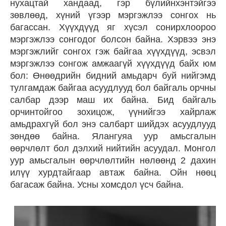
нухацтай хандаад, гэр бүлийнхэнтэйгээ
зөвлөөд, хүний үгээр мэргэжлээ сонгох нь
багассан. Хүүхдүүд яг хүсэл сонирхлоороо
мэргэжлээ сонгодог болсон байна. Хэрвээ энэ
мэргэжлийг сонгох гэж байгаа хүүхдүүд, эсвэл
мэргэжлээ сонгож амжаагүй хүүхдүүд байх юм
бол: Өнөөдрийн бидний амьдарч буй нийгэмд
тулгамдаж байгаа асуудлууд бол байгаль орчны
салбар дээр маш их байна. Бид байгаль
орчинтойгоо зохицож, үүнийгээ хайрлаж
амьдрахгүй бол энэ салбарт шийдэх асуудлууд
зөндөө байна. Ялангуяа уур амьсгалын
өөрчлөлт бол дэлхий нийтийн асуудал. Монгол
уур амьсгалын өөрчлөлтийн нөлөөнд 2 дахин
илүү хурдтайгаар автаж байна. Ойн нөөц
багасаж байна. Усны хомсдол үсч байна.