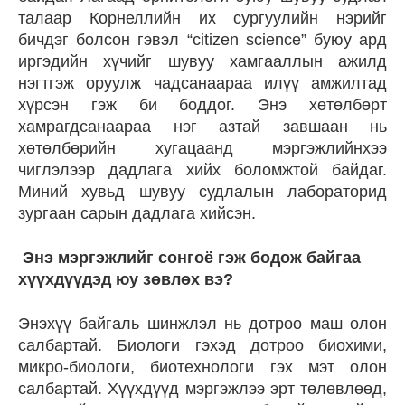
талаар Корнеллийн их сургуулийн нэрийг
бичдэг болсон гэвэл “citizen science” буюу ард
иргэдийн хүчийг шувуу хамгааллын ажилд
нэгтгэж оруулж чадсанаараа илүү амжилтад
хүрсэн гэж би боддог. Энэ хөтөлбөрт
хамрагдсанаараа нэг азтай завшаан нь
хөтөлбөрийн хугацаанд мэргэжлийнхээ
чиглэлээр дадлага хийх боломжтой байдаг.
Миний хувьд шувуу судлалын лабораторид
зургаан сарын дадлага хийсэн.
Энэ мэргэжлийг сонгоё гэж бодож байгаа
хүүхдүүдэд юу зөвлөх вэ?
Энэхүү байгаль шинжлэл нь дотроо маш олон
салбартай. Биологи гэхэд дотроо биохими,
микро-биологи, биотехнологи гэх мэт олон
салбартай. Хүүхдүүд мэргэжлээ эрт төлөвлөөд,