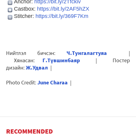
Anchor:
https://bit.ly/2Tfckiv
Castbox:
https://bit.ly/2AF5hZX
Stitcher:
https://bit.ly/369F7Km
Нийтлэл бичсэн:
Ч.Тунгалагтуяа
|
Хянасан:
Г.Түвшинбаяр
| Постер
дизайн:
Ж.Удвал
|
Photo Credit:
June Charaa
|
RECOMMENDED