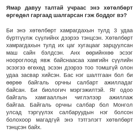
Ямар давуу талтай учраас энэ хөтөлбөрт
өргөдөл гаргаад шалгарсан гэж боддог вэ?
Би энэ хөтөлбөрт хамрагдахын тулд 3 удаа
бүртгүүлж сүүлийнх дээрээ тэнцсэн. Хөтөлбөрт
хамрагдахын тулд их цаг хугацааг зарцуулсан
маш сайн бэлдсэн. Анх өөрийнхөө эсээг
ноороглоод явж байснаасаа хамгийн сүүлийн
эсээгээ өгөхөд эсээн дээрээ тоо томшгүй олон
удаа засвар хийсэн. Бас нэг шалтгаан бол би
өөрөө байгаль орчны салбарт ажилладаг
байсан. Би биологич мэргэжилтэй. Яг одоо
байгаль хамгааллын чиглэлээр ажиллаж
байгаа. Байгаль орчны салбар бол Монгол
улсад тэргүүлэх салбаруудын нэг болсон
болохоор магадгүй энэ тэтгэлэгт хөтөлбөрт
тэнцсэн байх.