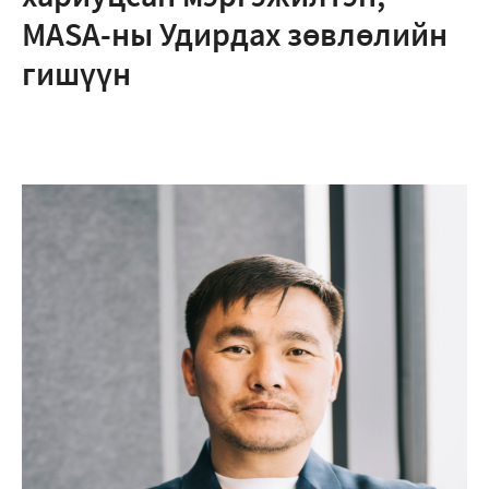
MASA-ны Удирдах зөвлөлийн
гишүүн