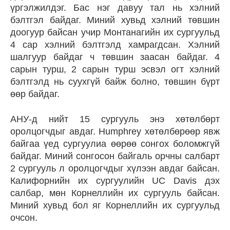
үргэлжилдэг. Бас нэг давуу тал нь хэлний
бэлтгэл байдаг. Миний хувьд хэлний төвшин
доогуур байсан учир Монтанагийн их сургуульд
4 сар хэлний бэлтгэлд хамрагдсан. Хэлний
шалгуур байдаг ч төвшин заасан байдаг. 4
сарын турш, 2 сарын турш эсвэл огт хэлний
бэлтгэлд нь суухгүй байж болно, төвшин бүрт
өөр байдаг.
АНУ-д нийт 15 сургууль энэ хөтөлбөрт
оролцогчдыг авдаг. Humphrey хөтөлбөрөөр явж
байгаа үед сургуулиа өөрөө сонгох боломжгүй
байдаг. Миний сонгосон байгаль орчны салбарт
2 сургууль л оролцогчдыг хүлээн авдаг байсан.
Калифорнийн их сургуулийн UC Davis дэх
салбар, мөн Корнеллийн их сургууль байсан.
Миний хувьд бол яг Корнеллийн их сургуульд
очсон.