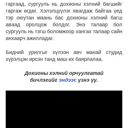
гаргаад, сургууль нь дохионы хэлний багшийг
гаргаж өгдөг. Хэлэлцүүлэг явагдаж байгаа үед
тэр оюутан маань бас дохионы хэлний багш
аваад оролцож болдог. Энэ талаар бол
сургууль нь тэгш боломжоор хангах талаар сайн
анхаарч ажилладаг.
Бидний урилгыг хүлээн авч манай студид
хүрэлцэн ирсэн танд маш их баярлалаа.
Дохионы хэлний орчуулгатай
бичлэгийг
эндээс
үзнэ үү.