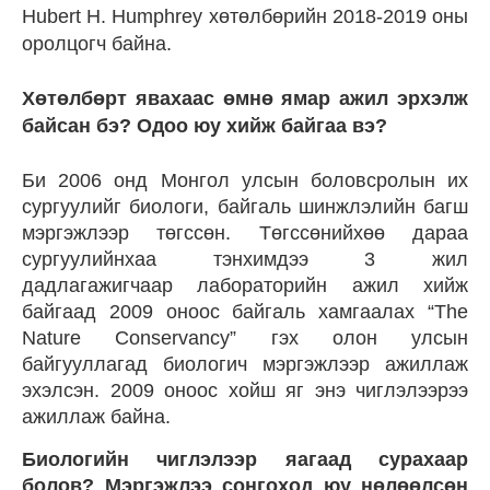
Hubert H. Humphrey хөтөлбөрийн 2018-2019 оны
оролцогч байна.
Хөтөлбөрт явахаас өмнө ямар ажил эрхэлж
байсан бэ? Одоо юу хийж байгаа вэ?
Би 2006 онд Монгол улсын боловсролын их
сургуулийг биологи, байгаль шинжлэлийн багш
мэргэжлээр төгссөн. Төгссөнийхөө дараа
сургуулийнхаа тэнхимдээ 3 жил
дадлагажигчаар лабораторийн ажил хийж
байгаад 2009 оноос байгаль хамгаалах “The
Nature Conservancy” гэх олон улсын
байгууллагад биологич мэргэжлээр ажиллаж
эхэлсэн. 2009 оноос хойш яг энэ чиглэлээрээ
ажиллаж байна.
Биологийн чиглэлээр яагаад сурахаар
болов? Мэргэжлээ сонгоход юу нөлөөлсөн