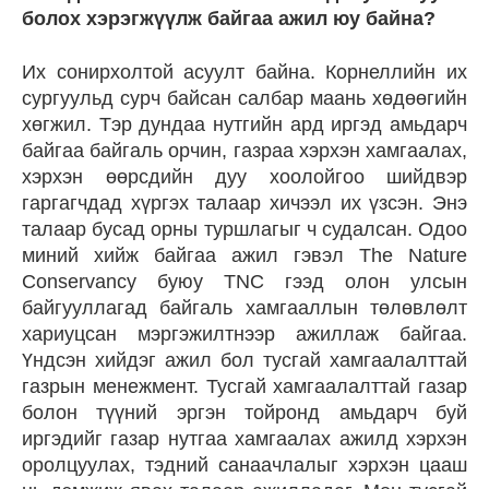
болох хэрэгжүүлж байгаа ажил юу байна?
Их сонирхолтой асуулт байна. Корнеллийн их
сургуульд сурч байсан салбар маань хөдөөгийн
хөгжил. Тэр дундаа нутгийн ард иргэд амьдарч
байгаа байгаль орчин, газраа хэрхэн хамгаалах,
хэрхэн өөрсдийн дуу хоолойгоо шийдвэр
гаргагчдад хүргэх талаар хичээл их үзсэн. Энэ
талаар бусад орны туршлагыг ч судалсан. Одоо
миний хийж байгаа ажил гэвэл The Nature
Conservancy буюу TNC гээд олон улсын
байгууллагад байгаль хамгааллын төлөвлөлт
хариуцсан мэргэжилтнээр ажиллаж байгаа.
Үндсэн хийдэг ажил бол тусгай хамгаалалттай
газрын менежмент. Тусгай хамгаалалттай газар
болон түүний эргэн тойронд амьдарч буй
иргэдийг газар нутгаа хамгаалах ажилд хэрхэн
оролцуулах, тэдний санаачлалыг хэрхэн цааш