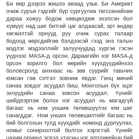
Би өөр дээрээ жишээ аваад үзье. Би Америкт
очиж суръя гэдгийг бүр сургуулиа төгссөнийхөө
дараа хожуу бодож хөөцөлдөж эхэлсэн бол
хүмүүс над шиг битгий цаг алдаасай, эрт өндөр
хөгжилтэй орнууд руу очиж сурах талаар
бодоод өөрсдийгөө бэлдээсэй гээд энэ талын
мэдлэг мэдээллийг залуучуудад хүргэе гэсэн
үүднээс MASA-д орсон. Дараагийн нэг MASA-д
орсон зорилго бол өөрийн хүүхдүүдийнхээ
боловсролд анхнаас нь зөв суурийг тавьчих
юмсан гэж сэтгэл зовниж явдаг. Ганц миний
санаа зовдог асуудал биш. Монголын бүх эцэг
эхчүүдийн санаа зовсон асуудал. Үүнийг
шийдвэрлэж болох нэг асуудал нь магадгүй
багаас нь ном уншиж төлөвшүүлэх юм шиг
санагддаг. Ном унших төлөвшилтийг багаас нь
бий болгохын тулд хүүхдийг номонд дурлуулах,
номыг сонирхолтой болгох хэрэгтэй. Үүнийг
цахим орчинд эсвэл утасны нэг аппликейшн бий