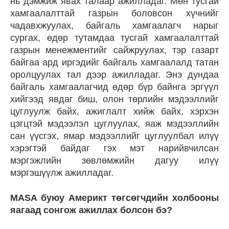
нь дэмжиж явах талаар ажилладаг. Мөн тусгай
хамгаалалттай газрын боловсон хүчнийг
чадавхжуулах, байгаль хамгаалагч нарыг
сургах, өдөр тутамдаа тусгай хамгаалалттай
газрын менежментийг сайжруулах, тэр газарт
байгаа ард иргэдийг байгаль хамгаалалд татан
оролцуулах тал дээр ажилладаг. Энэ дундаа
байгаль хамгаалагчид өдөр бүр байнга эргүүл
хийгээд явдаг биш, олон төрлийн мэдээллийг
цуглуулж байх, ажиглалт хийж байх, хэрхэн
цэгцтэй мэдээлэл цуглуулах, яаж мэдээллийн
сан үүсгэх, ямар мэдээллийг цуглуулбал илүү
хэрэгтэй байдаг гэх мэт нарийвчилсан
мэргэжлийн зөвлөмжийн дагуу илүү
мэргэшүүлж ажилладаг.
MASA буюу Америкт төгсөгчдийн холбооны
яагаад сонгож ажиллах болсон бэ?