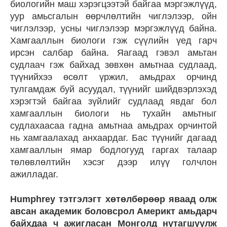
биологийн маш хэрэгцээтэй байгаа мэргэжлүүд,
уур амьсгалын өөрчлөлтийн чиглэлээр, ойн
чиглэлээр, усны чиглэлээр мэргэжлүүд байна.
Хамгааллын биологи гэж сүүлийн үед гарч
ирсэн салбар байна. Яагаад гэвэл амьтан
судлаач гэж байхад зөвхөн амьтнаа судлаад,
түүнийхээ өсөлт үржил, амьдрах орчинд
тулгамдаж буй асуудал, түүнийг шийдвэрлэхэд
хэрэгтэй байгаа зүйлийг судлаад явдаг бол
хамгааллын биологи нь тухайн амьтныг
судлахаасаа гадна амьтнаа амьдрах орчинтой
нь хамгаалахад анхаардаг. Бас түүнийг дагаад
хамгааллын ямар бодлогууд гаргах талаар
төлөвлөлтийн хэсэг дээр илүү голчлон
ажилладаг.
Humphrey тэтгэлэгт хөтөлбөрөөр яваад олж
авсан академик боловсрол Америкт амьдарч
байхдаа ч ажигласан Монголд нутагшуулж