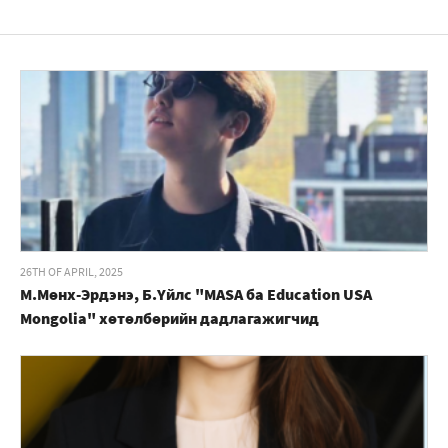
26TH OF APRIL, 2025
М.Мөнх-Эрдэнэ, Б.Үйлс "MASA ба Education USA
Mongolia" хөтөлбөрийн дадлагажигчид