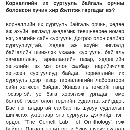
Корнеллийн их сургууль байгаль орчны
боловсон хүчин хир бэлтгэж гаргадаг вэ?
Корнеллийн их сургууль байгаль орчин, хөдөө
аж ахуйн чиглэлд академик төвшнөөрөө номер
нэг, хамгийн сайн сургууль. Дотроо олон салбар
сургуулиудтай. Хөдөө аж ахуйн чиглэлд
байгалийн шинжлэх ухааны сургууль, байгаль
хамгааллын, тариалангийн газар, хөдөөгийн
хөгжлийн гэх мэт олон салбарт нарийвчилж
хөгжсөн сургуулиуд байдаг. Корнеллийн их
сургууль дээр газар тариалангийн лаборатори
сайн хөгжсөн байдаг. Жишээ нь төмсийг ганд
тэсвэртэй, ус бага хэрэглэж ургадаг төмс
болгоё гэвэл олон төрлийн судалгаа хийгддэг.
Бас нэг алдартай салбар нь шувуу судлалын
шинжлэх ухаанаар энэ сургууль дэлхийд нэгт
ордог. “The Cornell Lab of Ornithology” гэж
байдаг. Яагаад орнитологи буюу шувуу судлал