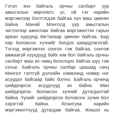
Гэтэл энэ байгаль орчны салбарт уур
амьсгалын өөрчлөлт, ус, ой гэх нарийн
мэргэжлээр бэлтгэгдэж байгаа хүн маш цөөхөн
байна. Манай Монголд уур амьсгалын
чиглэлээр ажиллаж байгаа мэргэжилтэн гарын
арван хуруунд багтахаар цөөхөн байгаа. Бид
нар боловсон хүчнийг бэлдэх шаардлагатай.
Тэгээд мэргэжлээ сонгох гэж байгаа, сонгож
амжаагүй хүүхдүүд байх юм бол байгаль орчны
салбарт маш их нөөц бололцоо байгаа шүү гэж
хэлье. Байгаль орчны салбар цаашид ганц
Монгол гэлтгүй дэлхийн хэмжээнд номер нэг
асуудал байсаар байх болно. Байгаль орчинд
шийдвэрлэх асуудлууд их байна. Мөн
шийдвэрлэх боловсон хүчний дутагдалтай
байна. Үүнийг шийдвэрлэх боловсон хүчин бол
хэрэгтэй байна. Ялангуяа нарийн
мэргэжилтнүүд дутагдаж байгаа. Жишээ нь