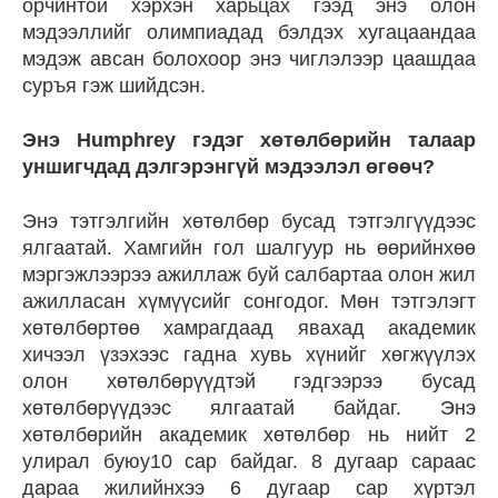
орчинтой хэрхэн харьцах гээд энэ олон
мэдээллийг олимпиадад бэлдэх хугацаандаа
мэдэж авсан болохоор энэ чиглэлээр цаашдаа
суръя гэж шийдсэн.
Энэ Humphrey гэдэг хөтөлбөрийн талаар
уншигчдад дэлгэрэнгүй мэдээлэл өгөөч?
Энэ тэтгэлгийн хөтөлбөр бусад тэтгэлгүүдээс
ялгаатай. Хамгийн гол шалгуур нь өөрийнхөө
мэргэжлээрээ ажиллаж буй салбартаа олон жил
ажилласан хүмүүсийг сонгодог. Мөн тэтгэлэгт
хөтөлбөртөө хамрагдаад явахад академик
хичээл үзэхээс гадна хувь хүнийг хөгжүүлэх
олон хөтөлбөрүүдтэй гэдгээрээ бусад
хөтөлбөрүүдээс ялгаатай байдаг. Энэ
хөтөлбөрийн академик хөтөлбөр нь нийт 2
улирал буюу10 сар байдаг. 8 дугаар сараас
дараа жилийнхээ 6 дугаар сар хүртэл