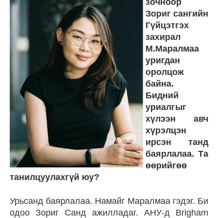
зочноор
Зориг сангийн
Гүйцэтгэх
захирал
М.Маралмаа
уригдан
оролцож
байна.
Бидний
уриалгыг
хүлээн авч
хүрэлцэн
ирсэн танд
баярлалаа. Та
өөрийгөө
танилцуулахгүй юу?
Урьсанд баярлалаа. Намайг Маралмаа гэдэг. Би
одоо Зориг Санд ажилладаг. АНУ-д Brigham