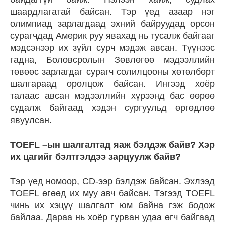
шаардлагатай байсан. Тэр үед азаар нэг
олимпиад зарлагдаад эхний байруудад орсон
сурагчдад Америк руу явахад нь тусалж байгааг
мэдсэнээр их зүйл сурч мэдэж авсан. Түүнээс
гадна, Боловсролын Зөвлөгөө мэдээллийн
төвөөс зарлагдаг сурагч солилцооны хөтөлбөрт
шалгараад оролцож байсан. Ингээд хоёр
талаас авсан мэдээллийн хүрээнд бас өөрөө
судалж байгаад хэдэн сургуульд өргөдлөө
явуулсан.
TOEFL –ын шалгалтад яаж бэлдэж байв? Хэр
их цагийг бэлтгэлдээ зарцуулж байв?
Тэр үед номоор, CD-ээр бэлдэж байсан. Эхлээд
TOEFL өгөөд их муу авч байсан. Тэгээд TOEFL
чинь их хэцүү шалгалт юм байна гэж бодож
байлаа. Дараа нь хоёр гурван удаа өгч байгаад