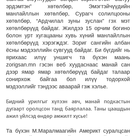
эрдэмтэн” хөтөлбөр, Эмэгтэйчүүдийн
манлайллын хөтөлбөр, Сурагч солилцооны
хөтөлбөр, “Ардчилал зуны зуслан” гэх мэт
хөтөлбөрүүд байдаг. Жилдээ 15 орчим богино
болон урт хугацааны хувь хүний манлайллын
хөтөлбөрүүд хэрэгждэг. Зориг сангийн албан
ёсны мэдээллийн сувгууд байдаг. Би бүгдийг нь
ярихаас илүү уншигч та бүхэн маань
zorigsan.mn гэсэн веб хуудаснаас манай сан
дээр ямар ямар хөтөлбөрүүд байдаг талаар
сонирхож байгаа бол илүү тодорхой
мэдээллийг тэндээс аваарай гэж хэлье.
Бидний урилгыг хүлээн авч, манай подкастын
дугаарт оролцсон танд баярлалаа. Таны цаашдын
ажил үйлсэд өндөр амжилт хүсье!
Та бүхэн М.Маралмаагийн Америкт суралцсан