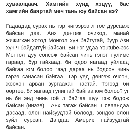
хуваалцаач. Хамгийн хүнд хэцүү, бас
хамгийн баяртай мөч тань юу байсан вэ?
Гадаадад сурах нь тэр чигээрээ л гоё дурсамж
байсан даа. Анх дөнгөж очиход, манай
жижигхэн хотод Монгол хүн байтугай, бүүр Ази
хүн ч байдаггүй байсан. Би нэг удаа Youtube-ээс
Монгол дуу сонсож байсан чинь гэнэт нулимс
гараад, бүр гайхаад, би одоо яагаад уйлаад
байгаа юм болоо гээд дараа нь бодсон чинь
гэрээ санасан байгаа. Тэр үед дөнгөж очсон,
жоохон арван зургаахан настай. Тэгээд би
өөртөө, би яагаад гунигтай байгаа юм болоо? уг
нь би энд чинь гоё л байгаа шүү гэж бодож
байсан (инээв). Анх тэгэж байсан ч яваандаа
дасаад, олон найзуудтай болоод, зөндөө олон
зүйл сурсан. Дандаа Америк найзуудтай
байсан.