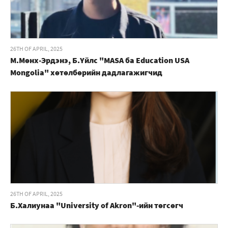
26TH OF APRIL, 2025
М.Мөнх-Эрдэнэ, Б.Үйлс "MASA ба Education USA
Mongolia" хөтөлбөрийн дадлагажигчид
26TH OF APRIL, 2025
Б.Халиунаа "University of Akron"-ийн төгсөгч