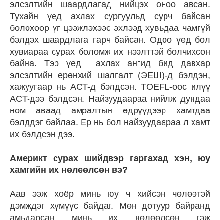
элсэлтийн шаардлагад нийцэх оноо авсан.
Тухайн үед ахлах сургуульд сурч байсан
болохоор үг цээжлэхээс эхлээд хувьдаа чамгүй
бэлдэх шаардлага гарч байсан. Одоо үед бол
хувиараа сурах боломж их нээлттэй болчихсон
байна. Тэр үед ахлах ангид бид давхар
элсэлтийн ерөнхий шалгалт (ЭЕШ)-д бэлдэн,
хажуугаар нь ACT-д бэлдсэн. TOEFL-оос илүү
ACT-дээ бэлдсэн. Найзуудаараа нийлж дундаа
ном аваад амралтын өдрүүдээр хамтдаа
бэлддэг байлаа. Ер нь бол найзуудаараа л хамт
их бэлдсэн дээ.
Америкт сурах шийдвэр гаргахад хэн, юу
хамгийн их нөлөөлсөн вэ?
Аав ээж хоёр минь юу ч хийсэн чөлөөтэй
дэмждэг хүмүүс байдаг. Мөн дотуур байранд
амьдарсан минь их нөлөөлсөн гэж