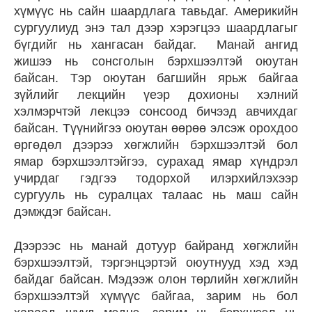
хүмүүс нь сайн шаардлага тавьдаг. Америкийн
сургуулиуд энэ тал дээр хэрэгцээ шаардлагыг
бүгдийг нь хангасан байдаг. Манай ангид
жишээ нь сонсголын бэрхшээлтэй оюутан
байсан. Тэр оюутан багшийн ярьж байгаа
зүйлийг лекцийн үеэр дохионы хэлний
хэлмэрчтэй лекцээ сонсоод бичээд авчихдаг
байсан. Түүнийгээ оюутан өөрөө элсэж орохдоо
өргөдөл дээрээ хөгжлийн бэрхшээлтэй бол
ямар бэрхшээлтэйгээ, сурахад ямар хүндрэл
учирдаг гэдгээ тодорхой илэрхийлэхээр
сургууль нь суралцах талаас нь маш сайн
дэмждэг байсан.
Дээрээс нь манай дотуур байранд хөгжлийн
бэрхшээлтэй, тэргэнцэртэй оюутнууд хэд хэд
байдаг байсан. Мэдээж олон төрлийн хөгжлийн
бэрхшээлтэй хүмүүс байгаа, зарим нь бол