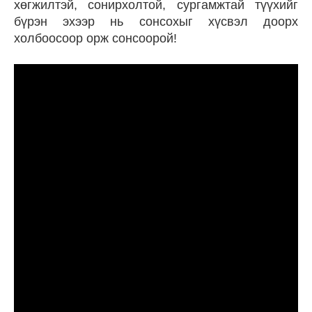
хөгжилтэй, сонирхолтой, сургамжтай түүхийг
бүрэн эхээр нь сонсохыг хүсвэл доорх
холбоосоор орж сонсоорой!