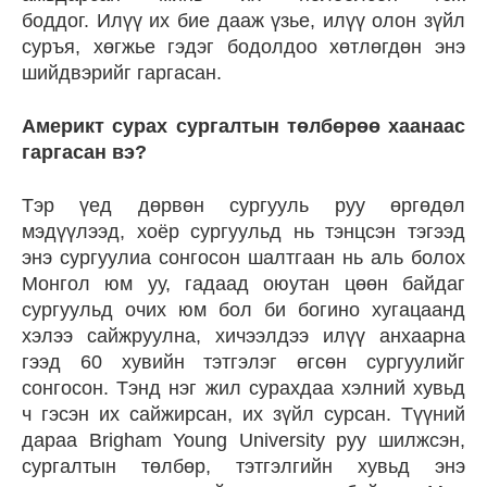
боддог. Илүү их бие дааж үзье, илүү олон зүйл
суръя, хөгжье гэдэг бодолдоо хөтлөгдөн энэ
шийдвэрийг гаргасан.
Америкт сурах сургалтын төлбөрөө хаанаас
гаргасан вэ?
Тэр үед дөрвөн сургууль руу өргөдөл
мэдүүлээд, хоёр сургуульд нь тэнцсэн тэгээд
энэ сургуулиа сонгосон шалтгаан нь аль болох
Монгол юм уу, гадаад оюутан цөөн байдаг
сургуульд очих юм бол би богино хугацаанд
хэлээ сайжруулна, хичээлдээ илүү анхаарна
гээд 60 хувийн тэтгэлэг өгсөн сургуулийг
сонгосон. Тэнд нэг жил сурахдаа хэлний хувьд
ч гэсэн их сайжирсан, их зүйл сурсан. Түүний
дараа Brigham Young University руу шилжсэн,
сургалтын төлбөр, тэтгэлгийн хувьд энэ