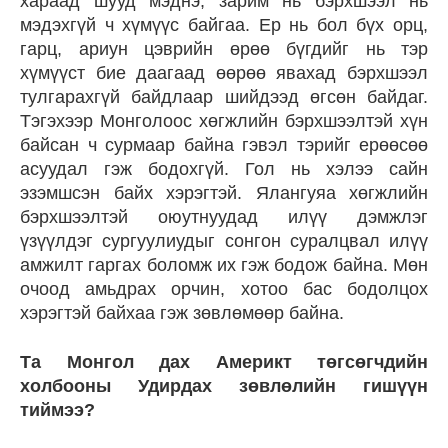
хараад шууд мэднэ, зарим нь бэрхшээл нь
мэдэхгүй ч хүмүүс байгаа. Ер нь бол бүх орц,
гарц, ариун цэврийн өрөө бүгдийг нь тэр
хүмүүст бие даагаад өөрөө явахад бэрхшээл
тулгарахгүй байдлаар шийдээд өгсөн байдаг.
Тэгэхээр Монголоос хөгжлийн бэрхшээлтэй хүн
байсан ч сурмаар байна гэвэл тэрийг ерөөсөө
асуудал гэж бодохгүй. Гол нь хэлээ сайн
эзэмшсэн байх хэрэгтэй. Ялангуяа хөгжлийн
бэрхшээлтэй оюутнуудад илүү дэмжлэг
үзүүлдэг сургуулиудыг сонгон суралцвал илүү
амжилт гаргах боломж их гэж бодож байна. Мөн
очоод амьдрах орчин, хотоо бас бодолцох
хэрэгтэй байхаа гэж зөвлөмөөр байна.
Та Монгол дах Америкт төгсөгчдийн
холбооны Удирдах зөвлөлийн гишүүн
тиймээ?