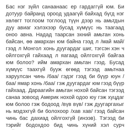
Бас нэг зүйл санаанаас ер гардаггүй юм. Би
дотуур байранд ороод удаагүй байхад бүгд нэг
хөлөгт тоглоом тоглоод түүн дээр нь амьтдын
дуу авиаг хэлэхээр бусад хүмүүс нь таагаад
оноо авна. Надад таарсан эхний амьтан хонь
байсан, өө амархан юм байна гээд л /май май/
гээд л Монгол хонь дуугардаг шиг, тэгсэн хэн ч
ойлгохгүй гайхаад л яагаад ойлгохгүй байгаа
юм болоо? ийм амархан амьтан гээд. Бусад
хүмүүс таахгүй бууж өгөөд тэгээд амьтнаа
харуулсан чинь /баа/ гэдэг гээд би бүүр юун /
баа/ ямар хонь /баа/ гэж дуугардаг юм гээд бүүр
гайхаад. Дараагийн амьтан нохой байсан тэгээд
санаа зовоод Америк нохой одоо юу гэж хуцдаг
юм болоо гэж бодоод /вүв вүв/ гэж дуугаргахыг
нь мэдэхгүй би болохоор /хав хав/ гээд байсан
чинь бас дахиад ойлгохгүй (инээв). Тэгээд би
тэрийг бодохдоо бид чинь хүний хэл сурч