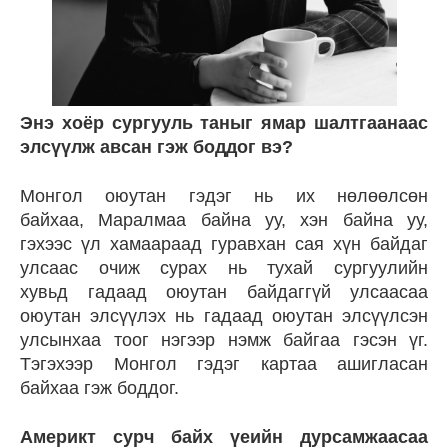
Энэ хоёр сургууль таныг ямар шалтгаанаас
элсүүлж авсан гэж боддог вэ?
Монгол оюутан гэдэг нь их нөлөөлсөн
байхаа, Маралмаа байна уу, хэн байна уу,
гэхээс үл хамаараад гуравхан сая хүн байдаг
улсаас очиж сурах нь тухай сургуулийн
хувьд гадаад оюутан байдаггүй улсаасаа
оюутан элсүүлэх нь гадаад оюутан элсүүлсэн
улсынхаа тоог нэгээр нэмж байгаа гэсэн үг.
Тэгэхээр Монгол гэдэг картаа ашигласан
байхаа гэж боддог.
Америкт сурч байх үеийн дурсамжаасаа