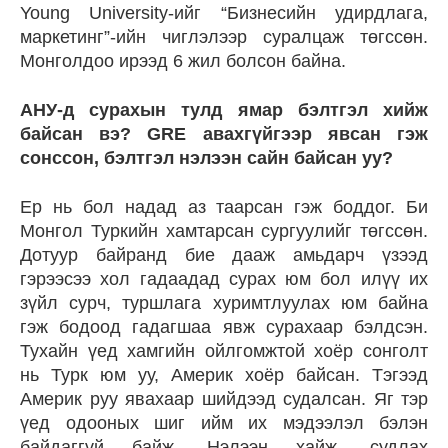
Young University-ийг “Бизнесийн удирдлага,
маркетинг”-ийн чиглэлээр суралцаж төгссөн.
Монголдоо ирээд 6 жил болсон байна.
АНУ-д сурахын тулд ямар бэлтгэл хийж
байсан вэ? GRE авахгүйгээр явсан гэж
сонссон, бэлтгэл нэлээн сайн байсан уу?
Ер нь бол надад аз таарсан гэж боддог. Би
Монгол Туркийн хамтарсан сургуулийг төгссөн.
Дотуур байранд бие дааж амьдарч үзээд
гэрээсээ хол гадаадад сурах юм бол илүү их
зүйл сурч, туршлага хуримтлуулах юм байна
гэж бодоод гадагшаа явж сурахаар бэлдсэн.
Тухайн үед хамгийн ойлгомжтой хоёр сонголт
нь Турк юм уу, Америк хоёр байсан. Тэгээд
Америк руу явахаар шийдээд судалсан. Яг тэр
үед одооных шиг ийм их мэдээлэл бэлэн
байдаггүй байж. Нэлээн хайж, судлах