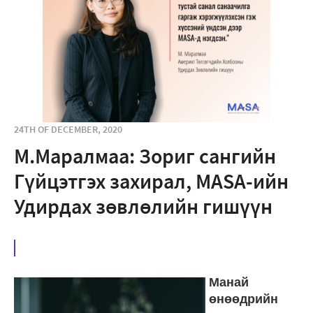
24TH OF DECEMBER, 2020
М.Маралмаа: Зориг сангийн
Гүйцэтгэх захирал, MASA-ийн
Удирдах зөвлөлийн гишүүн
Манай
өнөөдрийн