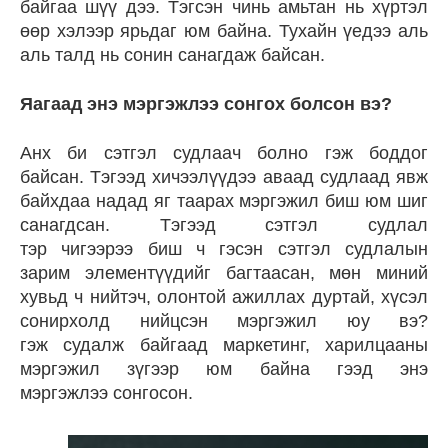
байгаа шүү дээ. Тэгсэн чинь амьтан нь хүртэл
өөр хэлээр ярьдаг юм байна. Тухайн үедээ аль
аль талд нь сонин санагдаж байсан.
Яагаад энэ мэргэжлээ сонгох болсон вэ?
Анх би сэтгэл судлаач болно гэж боддог
байсан. Тэгээд хичээлүүдээ аваад судлаад явж
байхдаа надад яг таарах мэргэжил биш юм шиг
санагдсан. Тэгээд сэтгэл судлал
тэр чигээрээ биш ч гэсэн сэтгэл судлалын
зарим элементүүдийг багтаасан, мөн миний
хувьд ч нийтэч, олонтой ажиллах дуртай, хүсэл
сонирхолд нийцсэн мэргэжил юу вэ?
гэж судалж байгаад маркетинг, харилцааны
мэргэжил зүгээр юм байна гээд энэ
мэргэжлээ сонгосон.