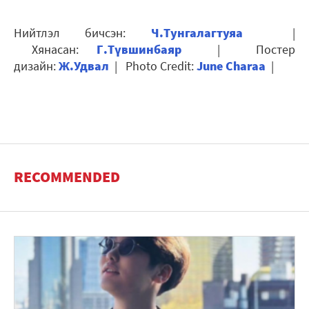
Нийтлэл бичсэн:
Ч.Тунгалагтуяа
|
Хянасан:
Г.Түвшинбаяр
| Постер
дизайн:
Ж.Удвал
|
Photo Credit:
June Charaa
|
RECOMMENDED