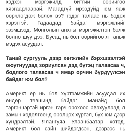
хэдхэн мэргэжилд битгий өөрийгөө
хязгаарлаарай. Магадгүй ирээдүйд юм яаж
өөрчлөгдөж болох вэ? гэдэг талаас нь бодох
хэрэгтэй. Гадаадад байдаг мэргэжлийг
эзэмшээд, Монголын анхны мэргэжилтэн болж
болно шүү дээ. Бусад нь бол өөрийгөө л таньж
мэдэх асуудал.
Танай сургууль дээр хөгжлийн бэрхшээлтэй
оюутнуудад зориулсан дэд бүтэц талаасаа ч,
бодлого талаасаа ч ямар орчин бүрдүүлсэн
байдаг юм бол?
Америкт ер нь бол хүртээмжийн асуудал их
өндөр төвшинд байдаг. Манайд бол
тэргэнцэртэй иргэн гарч орохоос авахуулаад л
замын хөдөлгөөнд оролцох хүртэл, бүх юм дээр
хүндрэлтэй. Ялангуяа Улаанбаатар хотод.
Америкт бол сайн шийдэгдсэн, дээрээс нь