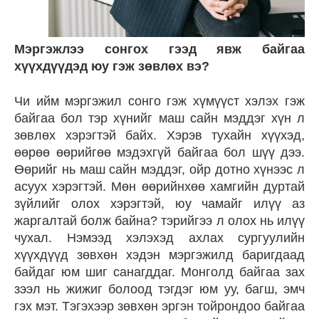
Мэргэжлээ сонгох гээд явж байгаа
хүүхдүүдэд юу гэж зөвлөх вэ?
Чи ийм мэргэжил сонго гэж хүмүүст хэлэх гэж
байгаа бол тэр хүнийг маш сайн мэддэг хүн л
зөвлөх хэрэгтэй байх. Хэрэв тухайн хүүхэд,
өөрөө өөрийгөө мэдэхгүй байгаа бол шүү дээ.
Өөрийг нь маш сайн мэддэг, ойр дотно хүнээс л
асуух хэрэгтэй. Мөн өөрийнхөө хамгийн дуртай
зүйлийг олох хэрэгтэй, юу чамайг илүү аз
жаргалтай болж байна? тэрийгээ л олох нь илүү
чухал. Нэмээд хэлэхэд ахлах сургуулийн
хүүхдүүд зөвхөн хэдэн мэргэжилд баригдаад
байдаг юм шиг санагддаг. Монголд байгаа зах
зээл нь жижиг болоод тэгдэг юм уу, багш, эмч
гэх мэт. Тэгэхээр зөвхөн эргэн тойрондоо байгаа