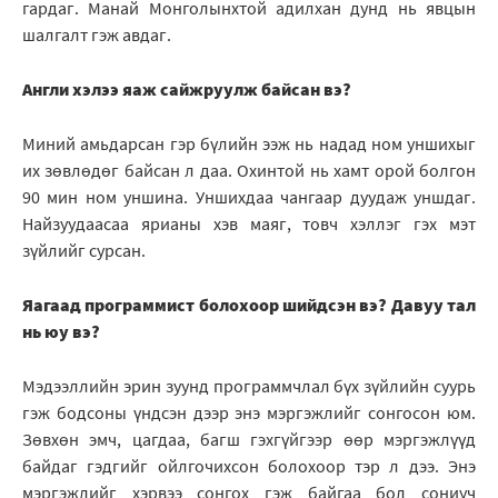
гардаг. Манай Монголынхтой адилхан дунд нь явцын
шалгалт гэж авдаг.
Англи хэлээ яаж сайжруулж байсан вэ?
Миний амьдарсан гэр бүлийн ээж нь надад ном уншихыг
их зөвлөдөг байсан л даа. Охинтой нь хамт орой болгон
90 мин ном уншина. Уншихдаа чангаар дуудаж уншдаг.
Найзуудаасаа ярианы хэв маяг, товч хэллэг гэх мэт
зүйлийг сурсан.
Яагаад программист болохоор шийдсэн вэ? Давуу тал
нь юу вэ?
Мэдээллийн эрин зуунд программчлал бүх зүйлийн суурь
гэж бодсоны үндсэн дээр энэ мэргэжлийг сонгосон юм.
Зөвхөн эмч, цагдаа, багш гэхгүйгээр өөр мэргэжлүүд
байдаг гэдгийг ойлгочихсон болохоор тэр л дээ. Энэ
мэргэжлийг хэрвээ сонгох гэж байгаа бол сониуч