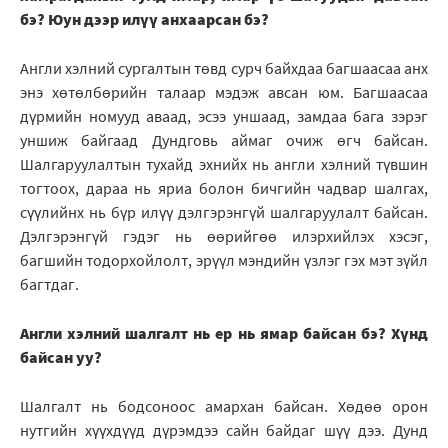
бэ? Юун дээр илүү анхаарсан бэ?
Англи хэлний сургалтын төвд сурч байхдаа багшаасаа анх
энэ хөтөлбөрийн талаар мэдэж авсан юм. Багшаасаа
дүрмийн номууд аваад, эсээ уншаад, замдаа бага зэрэг
уншиж байгаад Дундговь аймаг очиж өгч байсан.
Шалгаруулалтын тухайд эхнийх нь англи хэлний түвшин
тогтоох, дараа нь яриа болон бичгийн чадвар шалгах,
сүүлийнх нь бүр илүү дэлгэрэнгүй шалгаруулалт байсан.
Дэлгэрэнгүй гэдэг нь өөрийгөө илэрхийлэх хэсэг,
багшийн тодорхойлолт, эрүүл мэндийн үзлэг гэх мэт зүйл
багтдаг.
Англи хэлний шалгалт нь ер нь ямар байсан бэ? Хүнд
байсан уу?
Шалгалт нь бодсоноос амархан байсан. Хөдөө орон
нутгийн хүүхдүүд дүрэмдээ сайн байдаг шүү дээ. Дунд