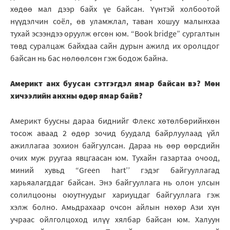
хөдөө мал дээр байх үе байсан. Үүнтэй холбоотой
нүүдэлчин соёл, өв уламжлал, таван хошуу малынхаа
тухай эсээндээ оруулж өгсөн юм. “Book bridge” сургалтын
төвд суралцаж байхдаа сайн дурын ажилд их оролцдог
байсан нь бас нөлөөлсөн гэж бодож байна.
Америкт анх буусан сэтгэгдэл ямар байсан вэ? Мөн
хичээлийн анхны өдөр ямар байв?
Америкт буусны дараа биднийг Флекс хөтөлбөрийнхөн
тосож аваад 2 өдөр зочид буудалд байрлуулаад үйл
ажиллагаа зохион байгуулсан. Дараа нь өөр өөрсдийн
очих муж руугаа явцгаасан юм. Тухайн газартаа очоод,
миний хувьд “Green hart’’ гэдэг байгууллагад
харьяалагддаг байсан. Энэ байгууллага нь олон улсын
солилцооны оюутнуудыг хариуцдаг байгууллага гэж
хэлж болно. Амьдрахаар очсон айлын нөхөр Ази хүн
учраас ойлголцоход илүү хялбар байсан юм. Халуун