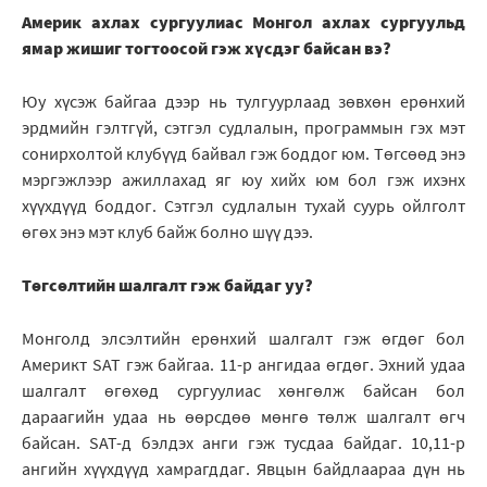
Америк ахлах сургуулиас Монгол ахлах сургуульд
ямар жишиг тогтоосой гэж хүсдэг байсан вэ?
Юу хүсэж байгаа дээр нь тулгуурлаад зөвхөн ерөнхий
эрдмийн гэлтгүй, сэтгэл судлалын, программын гэх мэт
сонирхолтой клубүүд байвал гэж боддог юм. Төгсөөд энэ
мэргэжлээр ажиллахад яг юу хийх юм бол гэж ихэнх
хүүхдүүд боддог. Сэтгэл судлалын тухай суурь ойлголт
өгөх энэ мэт клуб байж болно шүү дээ.
Төгсөлтийн шалгалт гэж байдаг уу?
Монголд элсэлтийн ерөнхий шалгалт гэж өгдөг бол
Америкт SAT гэж байгаа. 11-р ангидаа өгдөг. Эхний удаа
шалгалт өгөхөд сургуулиас хөнгөлж байсан бол
дараагийн удаа нь өөрсдөө мөнгө төлж шалгалт өгч
байсан. SAT-д бэлдэх анги гэж тусдаа байдаг. 10,11-р
ангийн хүүхдүүд хамрагддаг. Явцын байдлаараа дүн нь