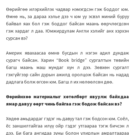
Өөрийгөө илэрхийлэх чадвар нэмэгдсэн гэж боддог юм.
Өмнө нь, за дараа хэлье дээ ч юм уу эсвэл миний буруу
байвал яах бол гэж боддог байсан маань өөрчлөгдсөн
гэж хардаг л даа. Юмжирдулам Англи хэлийг анх хэрхэн
сурсан вэ?
Америк явахаасаа өмнө бусдын л нэгэн адил дундаж
сурагч байсан. Харин “Book bridge” сургалтын төвийн
багш маань маш мундаг хүн л дээ. Зөвхөн сургалт
гэхгүйгээр сайн дурын ажилд оролцож байсан нь надад
дадлага болж өгсөн юм. Багш л их нөлөөлсөн дөө.
Өөрийнхөө материалыг хөтөлбөрт явуулж байхдаа
ямар давуу өөрт чинь байгаа гэж бодож байсан вэ?
Хөдөө амьдардаг гэдэг нь давуу тал гэж бодсон юм. Соёл,
ёс заншилтайгаа илүү ойр гэдэг утгаараа тэгж бичсэн л
дээ. Би бага ангидаа зуны болон улирлын амралтаараа