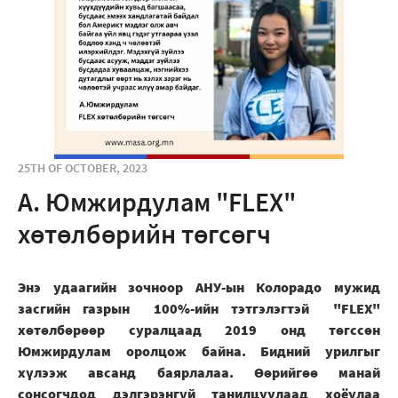
25TH OF OCTOBER, 2023
А. Юмжирдулам "FLEX"
хөтөлбөрийн төгсөгч
Энэ удаагийн зочноор АНУ-ын Колорадо мужид
засгийн газрын 100%-ийн тэтгэлэгтэй "FLEX"
хөтөлбөрөөр суралцаад 2019 онд төгссөн
Юмжирдулам оролцож байна. Бидний урилгыг
хүлээж авсанд баярлалаа. Өөрийгөө манай
сонсогчдод дэлгэрэнгүй танилцуулаад хоёулаа