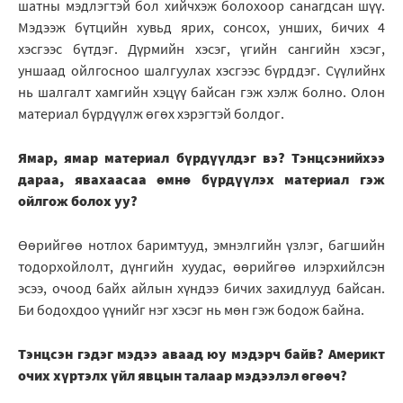
шатны мэдлэгтэй бол хийчхэж болохоор санагдсан шүү.
Мэдээж бүтцийн хувьд ярих, сонсох, унших, бичих 4
хэсгээс бүтдэг. Дүрмийн хэсэг, үгийн сангийн хэсэг,
уншаад ойлгосноо шалгуулах хэсгээс бүрддэг. Сүүлийнх
нь шалгалт хамгийн хэцүү байсан гэж хэлж болно. Олон
материал бүрдүүлж өгөх хэрэгтэй болдог.
Ямар, ямар материал бүрдүүлдэг вэ? Тэнцсэнийхээ
дараа, явахаасаа өмнө бүрдүүлэх материал гэж
ойлгож болох уу?
Өөрийгөө нотлох баримтууд, эмнэлгийн үзлэг, багшийн
тодорхойлолт, дүнгийн хуудас, өөрийгөө илэрхийлсэн
эсээ, очоод байх айлын хүндээ бичих захидлууд байсан.
Би бодохдоо үүнийг нэг хэсэг нь мөн гэж бодож байна.
Тэнцсэн гэдэг мэдээ аваад юу мэдэрч байв? Америкт
очих хүртэлх үйл явцын талаар мэдээлэл өгөөч?