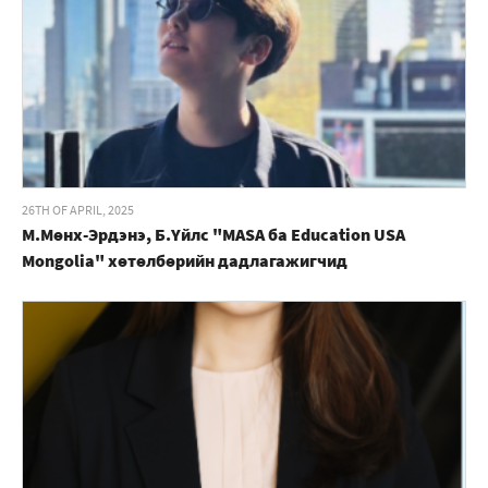
26TH OF APRIL, 2025
М.Мөнх-Эрдэнэ, Б.Үйлс "MASA ба Education USA
Mongolia" хөтөлбөрийн дадлагажигчид