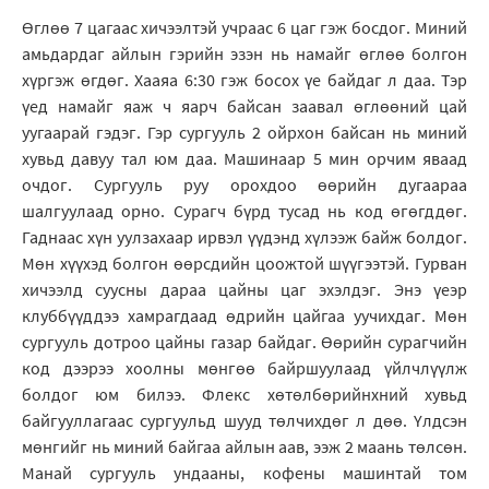
Өглөө 7 цагаас хичээлтэй учраас 6 цаг гэж босдог. Миний
амьдардаг айлын гэрийн эзэн нь намайг өглөө болгон
хүргэж өгдөг. Хааяа 6:30 гэж босох үе байдаг л даа. Тэр
үед намайг яаж ч яарч байсан заавал өглөөний цай
уугаарай гэдэг. Гэр сургууль 2 ойрхон байсан нь миний
хувьд давуу тал юм даа. Машинаар 5 мин орчим яваад
очдог. Сургууль руу орохдоо өөрийн дугаараа
шалгуулаад орно. Сурагч бүрд тусад нь код өгөгддөг.
Гаднаас хүн уулзахаар ирвэл үүдэнд хүлээж байж болдог.
Мөн хүүхэд болгон өөрсдийн цоожтой шүүгээтэй. Гурван
хичээлд суусны дараа цайны цаг эхэлдэг. Энэ үеэр
клуббүүддээ хамрагдаад өдрийн цайгаа уучихдаг. Мөн
сургууль дотроо цайны газар байдаг. Өөрийн сурагчийн
код дээрээ хоолны мөнгөө байршуулаад үйлчлүүлж
болдог юм билээ. Флекс хөтөлбөрийнхний хувьд
байгууллагаас сургуульд шууд төлчихдөг л дөө. Үлдсэн
мөнгийг нь миний байгаа айлын аав, ээж 2 маань төлсөн.
Манай сургууль ундааны, кофены машинтай том