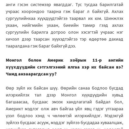
анги гэсэн системээр явагддаг. Тус тусдаа барилгатай
учраас хоорондоо таарна гэж бараг л байхгүй. Ахлах
сургуулийнхаа хүүхдүүдтэйгээ таарвал их юм. Шинжлэх
ухаан, нийгмийн ухаан, биеийн тамир гээд ахлах
сургуулийн барилга дотроо олон хэсэгтэй учраас нэг
хичээл дээр таарсан хүүхэдтэйгээ тэр өдөртөө дахиад
тааралдана гэж бараг байхгүй дээ.
Монгол болон Америк хоёрын 11-р ангийн
хүүхдүүдийн сэтгэлгээний ялгаа хэр их байсан вэ?
Чамд анзаарагдсан уу?
Өөр зүйл их байсан шүү. Өөрийн санаа бодлоо бусдад
илэрхийлэх тал дээр Монгол хүүхдүүдийн хувьд
багшаасаа, бусдаас эмээх хандлагатай байдал бол,
Америкт мэдлэг олж авч байгаа үйл явц гэдэг утгаараа
үзэл бодлоо хэнд ч чөлөөтэй илэрхийлдэг. Мэдэхгүй
зүйлээ бусдаас асууж, мэддэг зүйлээ бусдадаа хуваалцаж,