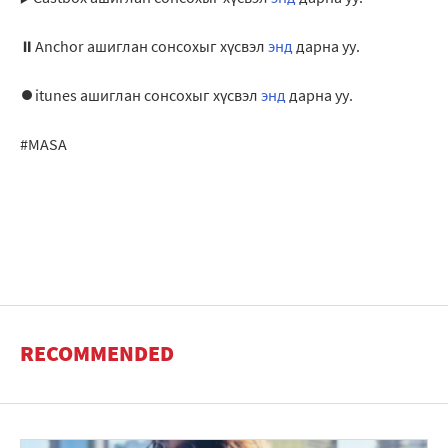
⏸Anchor ашиглан сонсохыг хүсвэл
энд
дарна уу.
⏺itunes ашиглан сонсохыг хүсвэл
энд
дарна уу.
#MASA
RECOMMENDED