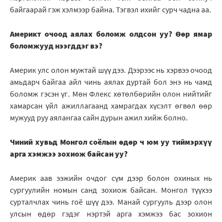
байгаарай гэж хэлмээр байна. Тэгвэл ихийг сурч чадна аа.
Америкт очоод аялах боломж олдсон уу? Өөр ямар
боломжууд нээгддэг вэ?
Америк улс олон мужтай шүү дээ. Дээрээс нь хэрвээ очоод
амьдарч байгаа айл чинь аялах дуртай бол энэ нь чамд
боломж гэсэн үг. Мөн Флекс хөтөлбөрийн олон нийтийг
хамарсан үйл ажиллагаанд хамрагдах хүсэлт өгвөл өөр
мужууд руу аялангаа сайн дурын ажил хийж болно.
Чиний хувьд Монгол соёлын өдөр ч юм уу тиймэрхүү
арга хэмжээ зохиож байсан уу?
Америк аав ээжийн очдог сүм дээр болон охиных нь
сургуулийн номын санд зохиож байсан. Монгол түүхээ
сурталчлах чинь гоё шүү дээ. Манай сургууль дээр олон
улсын өдөр гэдэг нэртэй арга хэмжээ бас зохион