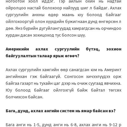
ногоотой хоол иддэг. Тэр айлын охин нь надтай
ойролцоо настай болохоор найзууд шиг л байдаг. Ахлах
сургуулийн анхны өдөр маань юу болоод байгааг
ойлгохооргүй олон хүүхдийн бужигнаан дунд өнгөрсөн л
дөө. Янз бүрийн дугуйлангуудад хамрагдсан нь орчиндоо
хурдан дасан зохицоход тус болсон шүү.
Америкийн ахлах сургуулийн бүтэц, зохион
байгуулалтын талаар ярьж өгөөч?
Ахлах сургуулийн хамгийн өөр санагдсан юм нь Америкт
ангийнхан гэж байгаагүй. Сонгосон хичээлүүдээ орж
байгаа газарт нь тухайн цаг дээр нь очиж суугаад явчихна.
Юу болоод байгааг ойлгохгүй байж байтал төгсөх
болчихсон байсан.
Бага, дунд, ахлах ангийн систем нь ямар байсан вэ?
Бага анги нь 1-5, дунд анги нь 6-8, ахлах анги нь 9-12 р