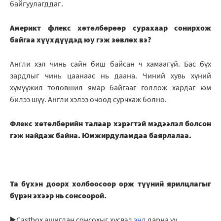
байгуулагддаг.
Америкт флекс хөтөлбөрөөр сурахаар сонирхож
байгаа хүүхдүүдэд юу гэж зөвлөх вэ?
Англи хэл чинь сайн биш байсан ч хамаагүй. Бас бүх
зардлыг чинь цаанаас нь даана. Чиний хувь хүний
хүмүүжил төлөвшил ямар байгааг голлож хардаг юм
билээ шүү. Англи хэлээ очоод сурчхаж болно.
Флекс хөтөлбөрийн талаар хэрэгтэй мэдээлэл болсон
гэж найдаж байна. Юмжирдуламдаа баярлалаа.
Та бүхэн доорх холбоосоор орж түүний ярилцлагыг
бүрэн эхээр нь сонсоорой.
▶️Castbox ашиглан сонсохыг хүсвэл
энд
дарна уу.