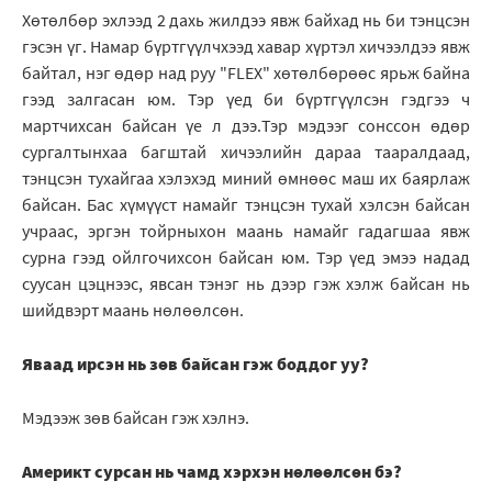
Хөтөлбөр эхлээд 2 дахь жилдээ явж байхад нь би тэнцсэн
гэсэн үг. Намар бүртгүүлчхээд хавар хүртэл хичээлдээ явж
байтал, нэг өдөр над руу "FLEX" хөтөлбөрөөс ярьж байна
гээд залгасан юм. Тэр үед би бүртгүүлсэн гэдгээ ч
мартчихсан байсан үе л дээ.Тэр мэдээг сонссон өдөр
сургалтынхаа багштай хичээлийн дараа тааралдаад,
тэнцсэн тухайгаа хэлэхэд миний өмнөөс маш их баярлаж
байсан. Бас хүмүүст намайг тэнцсэн тухай хэлсэн байсан
учраас, эргэн тойрныхон маань намайг гадагшаа явж
сурна гээд ойлгочихсон байсан юм. Тэр үед эмээ надад
суусан цэцнээс, явсан тэнэг нь дээр гэж хэлж байсан нь
шийдвэрт маань нөлөөлсөн.
Яваад ирсэн нь зөв байсан гэж боддог уу?
Мэдээж зөв байсан гэж хэлнэ.
Америкт сурсан нь чамд хэрхэн нөлөөлсөн бэ?