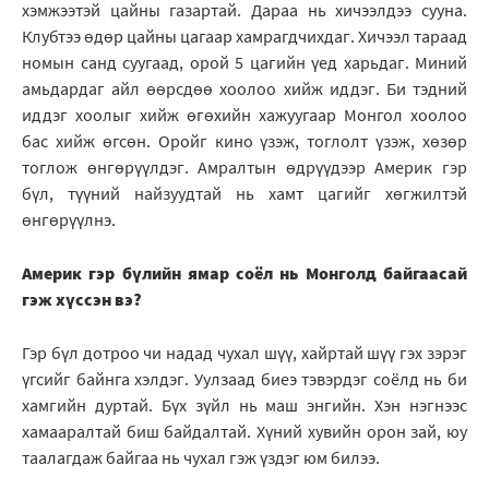
хэмжээтэй цайны газартай. Дараа нь хичээлдээ сууна.
Клубтээ өдөр цайны цагаар хамрагдчихдаг. Хичээл тараад
номын санд суугаад, орой 5 цагийн үед харьдаг. Миний
амьдардаг айл өөрсдөө хоолоо хийж иддэг. Би тэдний
иддэг хоолыг хийж өгөхийн хажуугаар Монгол хоолоо
бас хийж өгсөн. Оройг кино үзэж, тоглолт үзэж, хөзөр
тоглож өнгөрүүлдэг. Амралтын өдрүүдээр Америк гэр
бүл, түүний найзуудтай нь хамт цагийг хөгжилтэй
өнгөрүүлнэ.
Америк гэр бүлийн ямар соёл нь Монголд байгаасай
гэж хүссэн вэ?
Гэр бүл дотроо чи надад чухал шүү, хайртай шүү гэх зэрэг
үгсийг байнга хэлдэг. Уулзаад биеэ тэвэрдэг соёлд нь би
хамгийн дуртай. Бүх зүйл нь маш энгийн. Хэн нэгнээс
хамааралтай биш байдалтай. Хүний хувийн орон зай, юу
таалагдаж байгаа нь чухал гэж үздэг юм билээ.