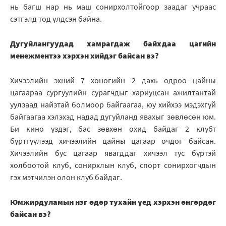
нь багш нар нь маш сонирхолтойгоор заадаг учраас
сэтгэлд тод үлдсэн байна.
Дугуйлангуудад хамрагдаж байхдаа цагийн
менежментээ хэрхэн хийдэг байсан вэ?
Хичээлийн эхний 7 хоногийн 2 дахь өдрөө цайны
цагаараа сургуулийн сурагчдыг хариуцсан ажилтантай
уулзаад найзтай болмоор байгаагаа, юу хийхээ мэдэхгүй
байгаагаа хэлэхэд надад дугуйланд явахыг зөвлөсөн юм.
Би кино үздэг, бас зөвхөн охид байдаг 2 клубт
бүртгүүлээд хичээлийн цайны цагаар очдог байсан.
Хичээлийн бус цагаар явагддаг хичээл тус бүртэй
холбоотой клуб, сонирхлын клуб, спорт сонирхогчдын
гэх мэтчилэн олон клуб байдаг.
Юмжирдуламын нэг өдөр тухайн үед хэрхэн өнгөрдөг
байсан вэ?