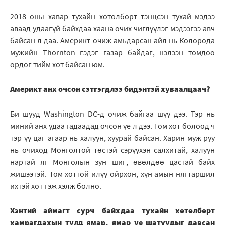
2018 оны хавар тухайн хөтөлбөрт тэнцсэн тухай мэдээ
аваад удаагүй байхдаа хаана очих чиглүүлэг мэдээгээ авч
байсан л даа. Америкт очиж амьдарсан айл нь Колорода
мужийн Thornton гэдэг газар байдаг, нэлээн томдоо
ордог тийм хот байсан юм.
Америкт анх очсон сэтгэгдлээ бидэнтэй хуваалцаач?
Би шууд Washington DC-д очиж байгаа шүү дээ. Тэр нь
миний анх удаа гадаадад очсон үе л дээ. Том хот болоод ч
тэр үү цаг агаар нь халуун, хуурай байсан. Харин муж руу
нь очиход Монголтой төстэй сэрүүхэн салхитай, халуун
нартай яг Монголын зун шиг, өвөлдөө цастай байх
жишээтэй. Том хоттой илүү ойрхон, хүн амын нягтаршил
ихтэй хот гэж хэлж болно.
Хэнтий аймагт сурч байхдаа тухайн хөтөлбөрт
хамрагдахын тулд ямар, ямар үе шатуудыг давсан