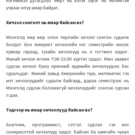
нэгнийхээ дутагдлыг өөрт нь хэлэх зэрэг нь чөлөөтэй
учраас илүү амар байдаг.
Хичээл сонголт нь ямар байсан вэ?
Монголд өөр өөр олон төрлийн хичээл сонгон судалж
болдог бол Америкт хичээлийн нэг семестрийн эхнээс
хувиар гараад, тухайн хичээлүүд нь л тогтмол ордог.
Манай хичээл өглөө 7:00-15:00 хүртэл ордог. Мөн заавал
судлах хичээл буюу ерөнхий эрдмийн хичээлүүдээс бас
суралцдаг. Миний хувьд Америкийн түүх, математик гэх
мэт хичээлүүдийг судалж байгаад, дараа семестрээс нь
Монголд судлах боломжгүй хичээлүүдийг сонгож сурсан
л даа.
Тэдгээр нь ямар хичээлүүд байсан вэ?
Анатоми, программист, сэтгэл судлал гэх мэт
сонирхолтой хичээлүүд ордог байсан ба хамгийн чухал