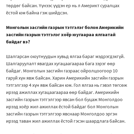
төрдөг байсан. Үүнээс үүдэн ер нь л Америкт суралцах
ёстой юм байна гэж шийдсэн.
Монголын засгийн газрын тэтгэлэг болон Америкийн
засгийн газрын тэтгэлэг хоёр юугаараа ялгаатай
байдаг вэ?
Шалгарсан оюутнуудын хувьд ялгаа бараг мэдрэгдэхгүй.
Шалгаруулалт явагдах хугацаагаараа бага зэрэг өөр
байдаг. Монголын засгийн газраас ойролцоогоор 10
гаруй хүн явж байсан. Харин Америкийн засгийн газрын
тэтгэлгээр 4 хүн явж байсан юм. Гол ялгаа нь гэвэл төгсөж
ирээд ажиллах хугацаагаараа өөр байдаг. Америкийн
засгийн газрын тэтгэлгээр явсан бол буцаж Монголдоо
ирээд хоёр жил ажиллах ёстой байдаг бол Монголын
засгийн газрын тэтгэлгээр явснаар Монголдоо эргэн
ирээд таван жил ажиллах ёстой гэсэн шаардлага байсан.