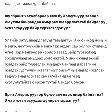
надад их таалагддаг байлаа.
Фулбрайт хөтөлбөрөөр явж буй оюутнууд заавал
оюутны байрандаа амьдрах шаардлагатай байдаг уу,
эсвэл гадуур байр түрээсэлдэг үү?
Яг тийм хатуу шаардлагууд тавьдаггүй. Анх очиход номын
мөнгө, нөүтбүүкийн мөнгө гэж өгдөг. Сар болгон стипенд
өгнө. Тэр мөнгөөрөө хоолоо аваад байр түрээслээд
зохицуулаад амьдрах боломжтой. Миний хувьд эхний
жилдээ байр түрээслэн амьдарч байгаад дараагийн
жилдээ сургуулийнхаа family house-т нь амьдарч эхэлсэн.
Гадуур амьдарснаас хамаагүй хямд бөгөөд
сургуультайгаа ойрхон тухтай байдаг болсон.
Ер нь Америк руу гэр бүлээ авч явах ямар байдаг вэ?
Ямар нэгэн асуудал хүндрэл гардаг уу?