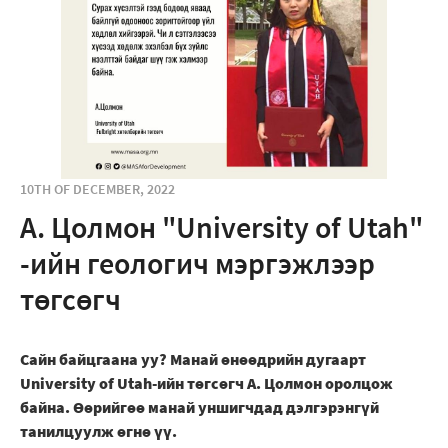
10TH OF DECEMBER, 2022
А. Цолмон "University of Utah"
-ийн геологич мэргэжлээр
төгсөгч
Сайн байцгаана уу? Манай өнөөдрийн дугаарт
University of Utah-ийн төгсөгч А. Цолмон оролцож
байна. Өөрийгөө манай уншигчдад дэлгэрэнгүй
танилцуулж өгнө үү.