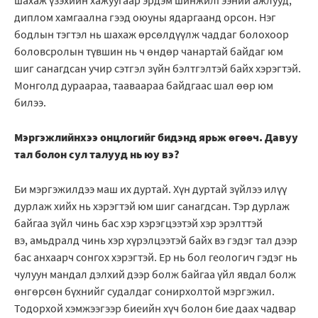
шахаж үзэхийн хажуугаар эрдэм шинжилгээний ажлууд,
диплом хамгаална гээд оюуны ядаргаанд орсон. Нэг
бодлын тэгтэл нь шахаж өрсөлдүүлж чаддаг болохоор
боловсролын түвшин нь ч өндөр чанартай байдаг юм
шиг санагдсан учир сэтгэл зүйн бэлтгэлтэй байх хэрэгтэй.
Монголд дураараа, тааваараа байдгаас шал өөр юм
билээ.
Мэргэжлийнхээ онцлогийг бидэнд ярьж өгөөч. Давуу
тал болон сул талууд нь юу вэ?
Би мэргэжилдээ маш их дуртай. Хүн дуртай зүйлээ илүү
дурлаж хийх нь хэрэгтэй юм шиг санагдсан. Тэр дурлаж
байгаа зүйл чинь бас хэр хэрэгцээтэй хэр эрэлттэй
вэ, амьдралд чинь хэр хүрэлцээтэй байх вэ гэдэг тал дээр
бас анхаарч сонгох хэрэгтэй. Ер нь бол геологич гэдэг нь
чулуун мандал дэлхий дээр болж байгаа үйл явдал болж
өнгөрсөн бүхнийг судалдаг сонирхолтой мэргэжил.
Тодорхой хэмжээгээр биеийн хүч болон бие даах чадвар