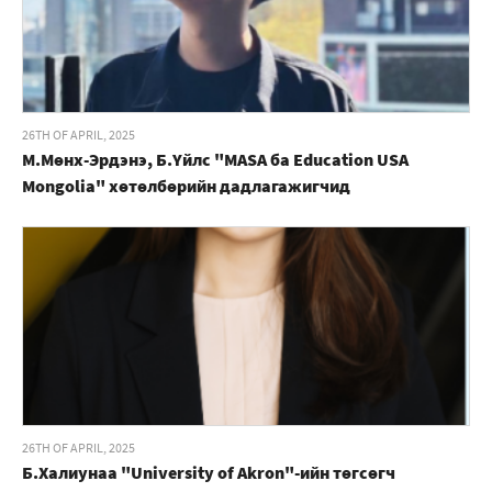
26TH OF APRIL, 2025
М.Мөнх-Эрдэнэ, Б.Үйлс "MASA ба Education USA
Mongolia" хөтөлбөрийн дадлагажигчид
26TH OF APRIL, 2025
Б.Халиунаа "University of Akron"-ийн төгсөгч