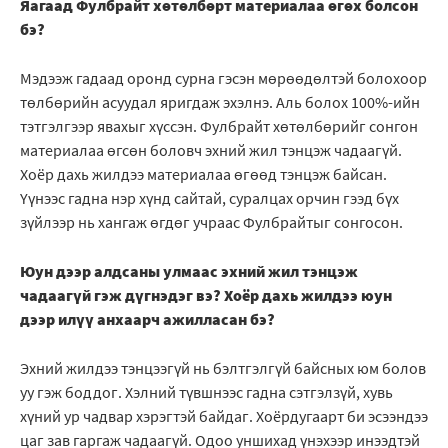
Яагаад Фулбрайт хөтөлбөрт материалаа өгөх болсон
бэ?
Мэдээж гадаад оронд сурна гэсэн мөрөөдөлтэй болохоор
төлбөрийн асуудал яригдаж эхэлнэ. Аль болох 100%-ийн
тэтгэлгээр явахыг хүссэн. Фулбрайт хөтөлбөрийг сонгон
материалаа өгсөн боловч эхний жил тэнцэж чадаагүй.
Хоёр дахь жилдээ материалаа өгөөд тэнцэж байсан.
Үүнээс гадна нэр хүнд сайтай, суралцах орчин гээд бүх
зүйлээр нь хангаж өгдөг учраас Фулбрайтыг сонгосон.
Юун дээр алдсаны улмаас эхний жил тэнцэж
чадаагүй гэж дүгнэдэг вэ? Хоёр дахь жилдээ юун
дээр илүү анхаарч ажилласан бэ?
Эхний жилдээ тэнцээгүй нь бэлтгэлгүй байсных юм болов
уу гэж боддог. Хэлний түвшнээс гадна сэтгэлзүй, хувь
хүний ур чадвар хэрэгтэй байдаг. Хоёрдугаарт би эсээндээ
цаг зав гаргаж чадаагүй. Одоо уншихад үнэхээр инээдтэй