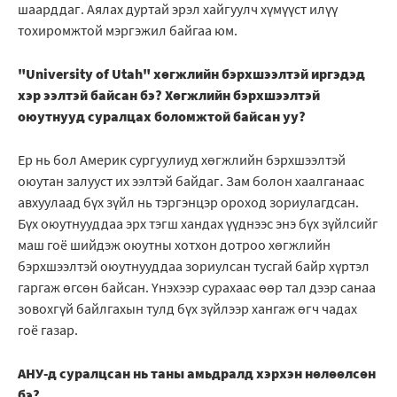
шаарддаг. Аялах дуртай эрэл хайгуулч хүмүүст илүү
тохиромжтой мэргэжил байгаа юм.
"University of Utah" хөгжлийн бэрхшээлтэй иргэдэд
хэр ээлтэй байсан бэ? Хөгжлийн бэрхшээлтэй
оюутнууд суралцах боломжтой байсан уу?
Ер нь бол Америк сургуулиуд хөгжлийн бэрхшээлтэй
оюутан залууст их ээлтэй байдаг. Зам болон хаалганаас
авхуулаад бүх зүйл нь тэргэнцэр ороход зориулагдсан.
Бүх оюутнууддаа эрх тэгш хандах үүднээс энэ бүх зүйлсийг
маш гоё шийдэж оюутны хотхон дотроо хөгжлийн
бэрхшээлтэй оюутнууддаа зориулсан тусгай байр хүртэл
гаргаж өгсөн байсан. Үнэхээр сурахаас өөр тал дээр санаа
зовохгүй байлгахын тулд бүх зүйлээр хангаж өгч чадах
гоё газар.
АНУ-д суралцсан нь таны амьдралд хэрхэн нөлөөлсөн
бэ?