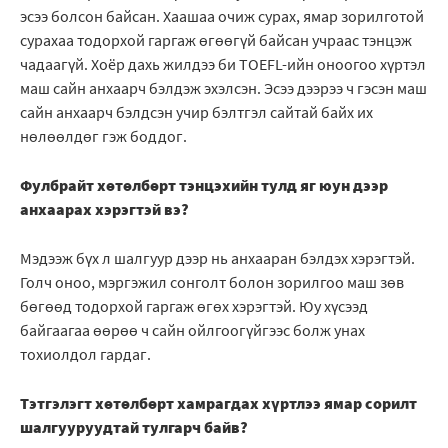
эсээ болсон байсан. Хаашаа очиж сурах, ямар зорилготой
сурахаа тодорхой гаргаж өгөөгүй байсан учраас тэнцэж
чадаагүй. Хоёр дахь жилдээ би TOEFL-ийн оноогоо хүртэл
маш сайн анхаарч бэлдэж эхэлсэн. Эсээ дээрээ ч гэсэн маш
сайн анхаарч бэлдсэн учир бэлтгэл сайтай байх их
нөлөөлдөг гэж боддог.
Фулбрайт хөтөлбөрт тэнцэхийн тулд яг юун дээр
анхаарах хэрэгтэй вэ?
Мэдээж бүх л шалгуур дээр нь анхааран бэлдэх хэрэгтэй.
Голч оноо, мэргэжил сонголт болон зорилгоо маш зөв
бөгөөд тодорхой гаргаж өгөх хэрэгтэй. Юу хүсээд
байгаагаа өөрөө ч сайн ойлгоогүйгээс болж унах
тохиолдол гардаг.
Тэтгэлэгт хөтөлбөрт хамрагдах хүртлээ ямар сорилт
шалгууруудтай тулгарч байв?