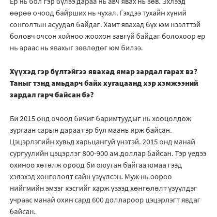
Ер нь бол гэр бүлээ дараа нь авч явах нь зөв. Эхлээд
өөрөө очоод байрших нь чухал. Гэхдээ тухайн хүний
сонголтын асуудал байдаг. Хамт явахад бүх юм нээлттэй
боловч очсон хойноо жоохон завгүй байдаг болохоор ер
нь араас нь явахыг зөвлөдөг юм билээ.
Хүүхэд гэр бүлтэйгээ явахад ямар зардал гарах вэ?
Таныг тэнд амьдарч байх хугацаанд хэр хэмжээний
зардал гарч байсан бэ?
Би 2015 онд очоод бичиг баримтуудыг нь хөөцөлдөж
зургаан сарын дараа гэр бүл маань ирж байсан.
Цэцэрлэгийн хувьд харьцангуй үнэтэй. 2015 онд манай
сургуулийн цэцэрлэг 800-900 ам.доллар байсан. Тэр үедээ
охиноо хөтөлж ороод би оюутан байгаа юмаа гээд
хэлэхэд хөнгөлөлт сайн үзүүлсэн. Муж нь өөрөө
нийгмийн эмзэг хэсгийг харж үзээд хөнгөлөлт үзүүлдэг
учраас манай охин сард 600 доллароор цэцэрлэгт явдаг
байсан.