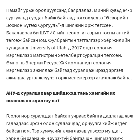
Намайг урьж оролцуулсанд баярлалаа. Миний хувьд 84-р
сургуульд сурдаг байж байгаад төгсөх үедээ “Өсвөрийн
Зохион Бүтээх Сургууль”-д шилжин орж төгссөн.
Бакалавраа би ШУТИС-ийн геологи газрын тосны ангийг
төгсөж байсан юм. Фулбрайтын тэтгэлгээр хоёр жилийн
хугацаанд University of Utah-д 2017 онд геологич
мэргэжлээр магистрын хөтөлбөрт суралцан төгссөн.
Өмнө нь Энержи Ресурс ХХК компанид геологич
мэргэжлээр ажиллаж байгаад суралцаж ирээд эргээд
ажилдаа үргэлжлүүлэн орж менежерээр ажиллаж байна.
АНУ-д суралцахаар шийдэхэд тань хамгийн их
нөлөөлсөн зүйл юу вэ?
Геологиор суралцдаг байсан учраас байнга дадлагад явж
гадаадаас ирсэн олон судлаачдад орчуулга хийж өгдөг
байсан юм. Тэр хүмүүсийг ажиглахад үнэхээр мундаг,
харин би хаана нь ч хүрэхгүй байгаа юм шиг мэдрэмж