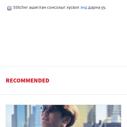
Stitcher ашиглан сонсохыг хүсвэл
энд
дарна уу.
RECOMMENDED