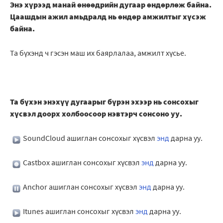
Энэ хүрээд манай өнөөдрийн дугаар өндөрлөж байна.
Цаашдын ажил амьдралд нь өндөр амжилтыг хүсэж
байна.
Та бүхэнд ч гэсэн маш их баярлалаа, амжилт хүсье.
Та бүхэн энэхүү дугаарыг бүрэн эхээр нь сонсохыг
хүсвэл доорх холбоосоор нэвтэрч сонсоно уу.
SoundCloud ашиглан сонсохыг хүсвэл
энд
дарна уу.
Castbox ашиглан сонсохыг хүсвэл
энд
дарна уу.
Anchor ашиглан сонсохыг хүсвэл
энд
дарна уу.
Itunes ашиглан сонсохыг хүсвэл
энд
дарна уу.