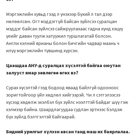
Мэргэжлийн хувьд гээд л үнэхээр бүхий л тал дээр
нөлөөлсөн. Огт мэддэггүй байсан зүйлсээ суралцан
мэддэг байсан зүйлсээ сайжруулахаас гадна хүнд хэцүү
үеийг даван туулж хатуужил туршлагатай болсон.
Англи хэлний ярианы болон бичгийн чадвар маань ч
илүү мэргэжлийн түвшинд хүрсэн.
Цаашдаа АНУ-д суралцах хүсэлтэй байгаа оюутан
залууст ямар зөвлөгөө өгөх вэ?
Сурах хүсэлтэй гээд бодоод яваад байлгүй одооноос
зоригтойгоор үйл хөдлөл хийгээрэй. Чи л сэтгэлээсээ
хүсээд хөдөлж эхэлбэл бүх зүйлс нээлттэй байдаг шүү гэж
хэлмээр байна. Шаардлагуудаа судлан эртнээс бэлдэж
бүх зүйлд бэлтгэлтэй байгаарай.
Бидний урилгыг хүлээн авсан танд маш их баярлалаа.