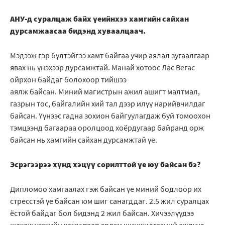
АНУ-д суралцаж байх үеийнхээ хамгийн сайхан
дурсамжаасаа бидэнд хуваалцаач.
Мэдээж гэр бүлтэйгээ хамт байгаа учир аялал зугаалгаар
явах нь үнэхээр дурсамжтай. Манай хотоос Лас Вегас
ойрхон байдаг болохоор тийшээ
аялж байсан. Миний магистрын ажил ашигт малтмал,
газрын тос, байгалийн хий тал дээр илүү нарийвчилдаг
байсан. Үүнээс гадна зохион байгуулагдаж буй томоохон
тэмцээнд багаараа оролцоод хоёрдугаар байранд орж
байсан нь хамгийн сайхан дурсамжтай үе.
Эсрэгээрээ хүнд хэцүү сорилттой үе юу байсан бэ?
Дипломоо хамгаалах гэж байсан үе миний бодлоор их
стресстэй үе байсан юм шиг санагддаг. 2.5 жил суралцах
ёстой байдаг бол бидэнд 2 жил байсан. Хичээлүүдээ