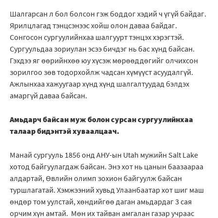
Шалгарсан л бол болсон гэж боддог хэдий ч үгүй байдаг.
Ярилцлагад тэнцсэнээс хойш олон даваа байдаг.
Сонгосон сургуулийнхаа шалгуурт тэнцэх хэрэгтэй.
Сургуульдаа зориулан эсээ бичдэг нь бас хүнд байсан.
Гэхдээ яг өөрийнхөө юу хүсэж мөрөөддөгийг олчихсон
зорилгоо зөв тодорхойлж чадсан хүмүүст асуудалгүй.
Ажлынхаа хажуугаар хүнд хүнд шалгалтуудад бэлдэх
амаргүй даваа байсан.
Амьдарч байсан муж болон сурсан сургуулийнхаа
талаар бидэнтэй хуваалцаач.
Манай сургууль 1856 онд АНУ-ын Utah мужийн Salt Lake
хотод байгуулагдаж байсан. Энэ хот нь цанын баазаараа
алдартай, Өвлийн олимп зохион байгуулж байсан
туршлагатай. Хэмжээний хувьд Улаанбаатар хот шиг маш
өндөр том уулстай, хөндийгөө даган амьдардаг 3 сая
орчим хүн амтай. Мөн их тайван амгалан газар учраас