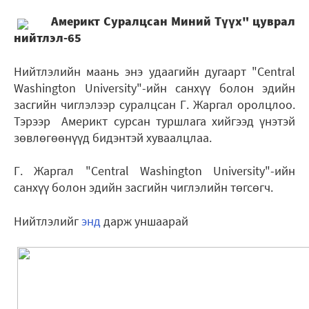
Америкт Суралцсан Миний Түүх" цуврал
нийтлэл-65
Нийтлэлийн маань энэ удаагийн дугаарт "Central
Washington University"-ийн санхүү болон эдийн
засгийн чиглэлээр суралцсан Г. Жаргал оролцлоо.
Тэрээр Америкт сурсан туршлага хийгээд үнэтэй
зөвлөгөөнүүд бидэнтэй хуваалцлаа.
Г. Жаргал "Central Washington University"-ийн
санхүү болон эдийн засгийн чиглэлийн төгсөгч.
Нийтлэлийг
энд
дарж уншаарай