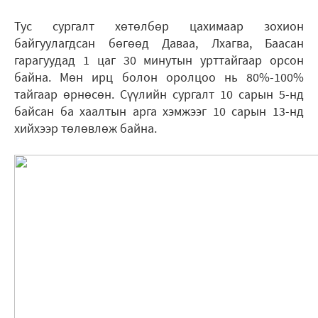
Тус сургалт хөтөлбөр цахимаар зохион
байгуулагдсан бөгөөд Даваа, Лхагва, Баасан
гарагуудад 1 цаг 30 минутын урттайгаар орсон
байна. Мөн ирц болон оролцоо нь 80%-100%
тайгаар өрнөсөн. Сүүлийн сургалт 10 сарын 5-нд
байсан ба хаалтын арга хэмжээг 10 сарын 13-нд
хийхээр төлөвлөж байна.