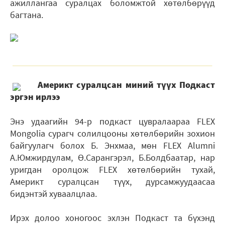
ажиллангаа суралцах боломжтой хөтөлбөрүүд
багтана.
Америкт суралцсан миний түүх Подкаст
эргэн ирлээ
Энэ удаагийн 94-р подкаст цувралаараа FLEX
Mongolia сурагч солилцооны хөтөлбөрийн зохион
байгуулагч болох Б. Энхмаа, мөн FLEX Alumni
А.Юмжирдулам, Ө.Сарангэрэл, Б.Болдбаатар, нар
уригдан оролцож FLEX хөтөлбөрийн тухай,
Америкт суралцсан түүх, дурсамжуудаасаа
бидэнтэй хуваалцлаа.
Ирэх долоо хоногоос эхлэн Подкаст та бүхэнд