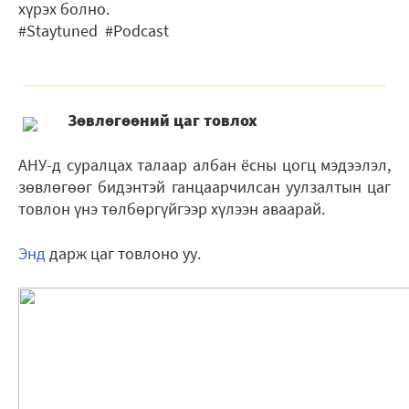
хүрэх болно.
#Staytuned #Podcast
Зѳвлѳгѳѳний цаг товлох
АНУ-д суралцах талаар албан ёсны цогц мэдээлэл,
зөвлөгөөг бидэнтэй ганцаарчилсан уулзалтын цаг
товлон үнэ тѳлбѳргүйгээр хүлээн аваарай.
Энд
дарж цаг товлоно уу.