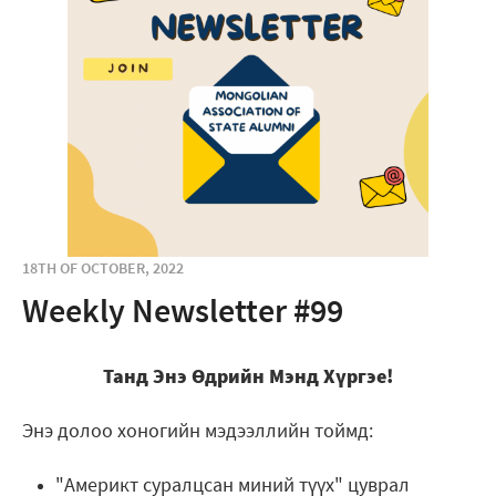
18TH OF OCTOBER, 2022
Weekly Newsletter #99
Танд Энэ Өдрийн Мэнд Хүргэе!
Энэ долоо хоногийн мэдээллийн тоймд:
"Америкт суралцсан миний түүх" цуврал