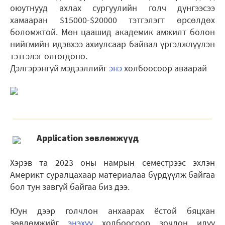
оюутнууд ахлах сургуулийн голч дүнгээсээ
хамааран $15000-$20000 тэтгэлэгт өрсөлдөх
боломжтой. Мөн цаашид академик амжилт болон
нийгмийн идэвхээ ахиулсаар байвал үргэлжлүүлэн
тэтгэлэг олгогдоно.
Дэлгэрэнгүй мэдээллийг
энэ
холбоосоор аваарай
Application зөвлөмжүүд
Хэрэв та 2023 оны намрын семестрээс эхлэн
Америкт суралцахаар материалаа бүрдүүлж байгаа
бол тун завгүй байгаа биз дээ.
Юун дээр голчлон анхаарах ёстой бяцхан
зөвлөмжийг
энэхүү
холбоосоор зочлон илүү