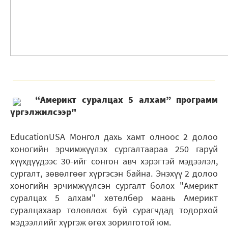
“Америкт суралцах 5 алхам” программ
үргэлжилсээр"
EducationUSA Монгол дахь хамт олноос 2 долоо
хоногийн эрчимжүүлэх сургалтаараа 250 гаруй
хүүхдүүдээс 30-ийг сонгон авч хэрэгтэй мэдээлэл,
сургалт, зөвөлгөөг хүргэсэн байна. Энэхүү 2 долоо
хоногийн эрчимжүүлсэн сургалт болох "Америкт
суралцах 5 алхам" хөтөлбөр маань Америкт
суралцахаар төлөвлөж буй сурагчдад тодорхой
мэдээллийг хүргэж өгөх зорилготой юм.