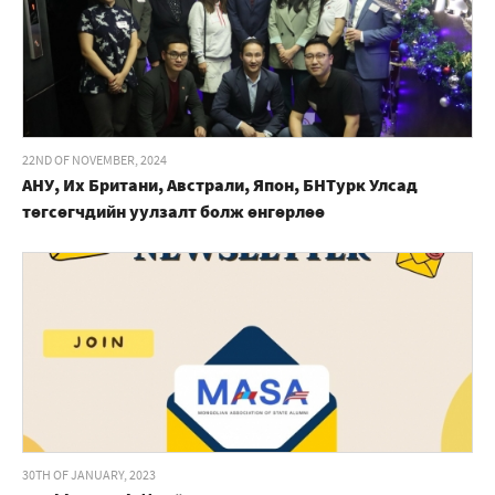
22ND OF NOVEMBER, 2024
АНУ, Их Британи, Австрали, Япон, БНТурк Улсад
төгсөгчдийн уулзалт болж өнгөрлөө
30TH OF JANUARY, 2023