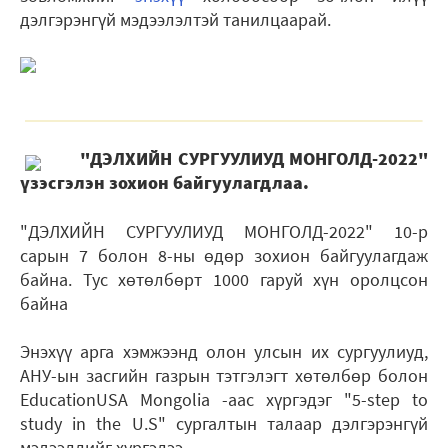
дэлгэрэнгүй мэдээлэлтэй танилцаарай.
"ДЭЛХИЙН СУРГУУЛИУД МОНГОЛД-2022"
үзэсгэлэн зохион байгуулагдлаа.
"ДЭЛХИЙН СУРГУУЛИУД МОНГОЛД-2022" 10-р
сарын 7 болон 8-ны өдөр зохион байгуулагдаж
байна. Тус хөтөлбөрт 1000 гаруй хүн оролцсон
байна
Энэхүү арга хэмжээнд олон улсын их сургуулиуд,
АНУ-ын засгийн газрын тэтгэлэгт хөтөлбөр болон
EducationUSA Mongolia -аас хүргэдэг "5-step to
study in the U.S" сургалтын талаар дэлгэрэнгүй
мэдээллийг хүргэлээ.