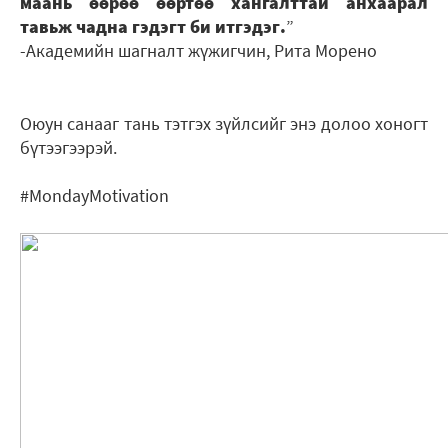
маань өөрөө өөртөө хангалттай анхаарал
тавьж чадна гэдэгт би итгэдэг.
”
-Академийн шагналт жүжигчин, Рита Морено
Оюун санааг тань тэтгэх зүйлсийг энэ долоо хоногт
бүтээгээрэй.
#MondayMotivation