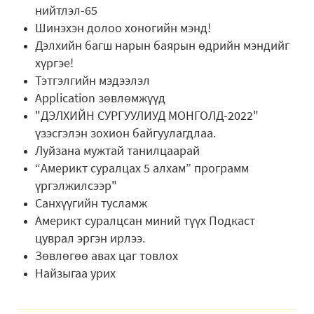
нийтлэл-65
Шинэхэн долоо хоногийн мэнд!
Дэлхийн багш нарын баярын өдрийн мэндийг
хүргэе!
Тэтгэлгийн мэдээлэл
Application зөвлөмжүүд
"ДЭЛХИЙН СУРГУУЛИУД МОНГОЛД-2022"
үзэсгэлэн зохион байгуулагдлаа.
Луйзана мужтай танилцаарай
“Америкт суралцах 5 алхам” программ
үргэлжилсээр"
Санхүүгийн тусламж
Америкт суралцсан миний түүх Подкаст
цуврал эргэн ирлээ.
Зөвлөгөө авах цаг товлох
Найзыгаа урих