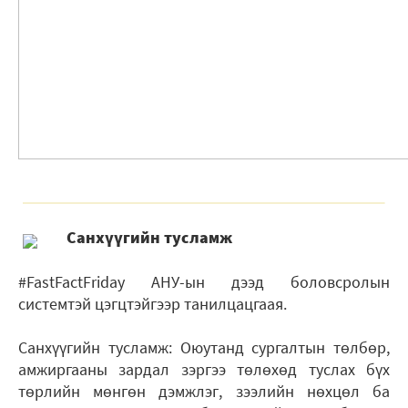
Санхүүгийн тусламж
#FastFactFriday АНУ-ын дээд боловсролын
системтэй цэгцтэйгээр танилцацгаая.
Санхүүгийн тусламж: Оюутанд сургалтын төлбөр,
амжиргааны зардал зэргээ төлөхөд туслах бүх
төрлийн мөнгөн дэмжлэг, зээлийн нөхцөл ба