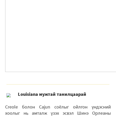
Louisiana мужтай танилцаарай
Creole болон Cajun соёлыг ойлгон үндэсний
хоолыг нь амталж үзэх эсвэл Шинэ Орлеаны