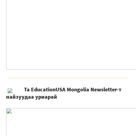
Та EducationUSA Mongolia Newsletter-т
найзуудаа уриарай