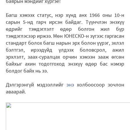
баярын мэндийг хүргэе!
Багш хэмээх статус, нэр хүнд анх 1966 оны 10-н
сарын 5-нд гарч ирсэн байдаг. Түүнчлэн энэхүү
өдрийг тэмдэглэлт өдөр болгон жил бүр
тэмдэглэсээр иржээ. Мөн ЮНЕСКО-н зүгээс гаргасан
стандарт болох багш нарын эрх болон үүрэг, эхлэл
бэлтгэл, ирээдүйд үлдээх боловсрол, ажил
эрхлэлт, заах-суралцах орчин хэмээн зааж өгсөн
байхыг ахин тодотгоход энэхүү өдөр бас нэмэр
болдог байх нь ээ.
Дэлгэрэнгүй мэдээллийг
энэ
холбоосоор зочлон
аваарай.