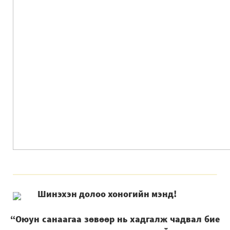
Шинэхэн долоо хоногийн мэнд!
“Оюун санаагаа зөвөөр нь хадгалж чадвал бие