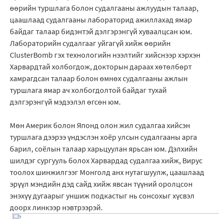
өөрийн туршлага болон судалгааны ажлуудын талаар,
цаашлаад судалгааны лабораторид ажиллахад ямар
байдаг талаар бидэнтэй дэлгэрэнгүй хуваалцсан юм.
Лабораторийн судалгааг уйгагүй хийж өөрийн
ClusterBomb гэх технологийн нээлтийг хийснээр хэрхэн
Харвардтай холбогдож, докторын дараах хөтөлбөрт
хамрагдсан талаар болон өмнөх судалгааны ажлын
туршлага ямар ач холбогдолтой байдаг тухай
дэлгэрэнгүй мэдээлэл өгсөн юм.
Мөн Америк болон Японд олон жил судалгаа хийсэн
туршлага дээрээ үндэслэн хоёр улсын судалгааны арга
барил, соёлын талаар харьцуулан ярьсан юм. Дэлхийн
шилдэг сургууль болох Харвардад судалгаа хийж, Вирус
тоолох шинжилгээг Монголд анх нутагшуулж, цаашлаад
эрүүл мэндийн дэд сайд хийж явсан түүний оролцсон
энэхүү дугаарыг уншиж подкастыг нь сонсохыг хүсвэл
доорх линкээр нэвтрээрэй.