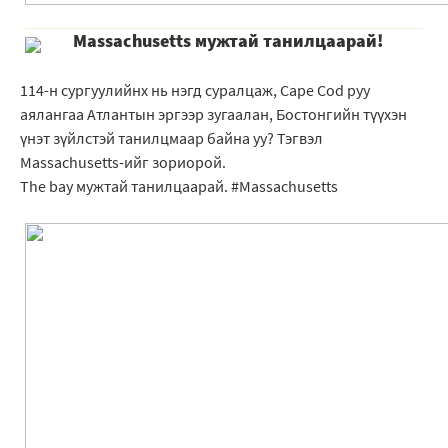
Massachusetts мужтай танилцаарай!
114-н сургуулийнх нь нэгд суралцаж, Cape Cod руу
аялангаа Атлантын эргээр зугаалан, Бостонгийн түүхэн
үнэт зүйлстэй танилцмаар байна уу? Тэгвэл
Massachusetts-ийг зориорой.
The bay мужтай танилцаарай. #Massachusetts