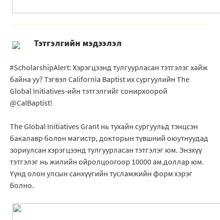
Тэтгэлгийн мэдээлэл
#ScholarshipAlert: Хэрэгцээнд тулгуурласан тэтгэлэг хайж
байна уу? Тэгвэл California Baptist их сургуулийн The
Global Initiatives-ийн тэтгэлгийг сонирхоорой
@CalBaptist!
The Global Initiatives Grant нь тухайн сургуульд тэнцсэн
бакалавр болон магистр, докторын түвшний оюутнуудад
зориулсан хэрэгцээнд тулгуурласан тэтгэлэг юм. Энэхүү
тэтгэлэг нь жилийн ойролцоогоор 10000 ам.доллар юм.
Үүнд олон улсын санхүүгийн тусламжийн форм хэрэг
болно.