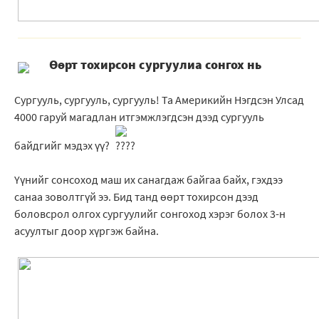
Өөрт тохирсон сургуулиа сонгох нь
Сургууль, сургууль, сургууль! Та Америкийн Нэгдсэн Улсад
4000 гаруй магадлан итгэмжлэгдсэн дээд сургууль
байдгийг мэдэх үү?
Үүнийг сонсоход маш их санагдаж байгаа байх, гэхдээ
санаа зоволтгүй ээ. Бид танд өөрт тохирсон дээд
боловсрол олгох сургуулийг сонгоход хэрэг болох 3-н
асуултыг доор хүргэж байна.