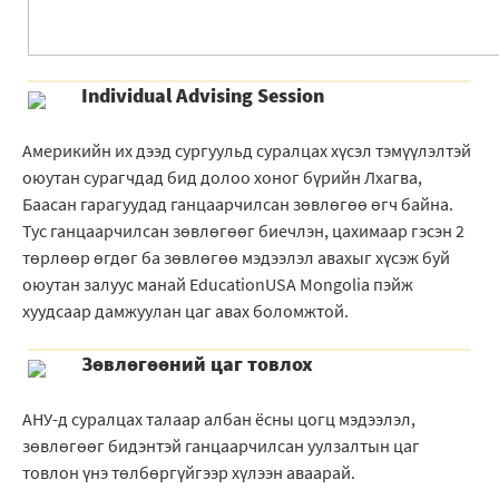
Individual Advising Session
Америкийн их дээд сургуульд суралцах хүсэл тэмүүлэлтэй
оюутан сурагчдад бид долоо хоног бүрийн Лхагва,
Баасан гарагуудад ганцаарчилсан зөвлөгөө өгч байна.
Тус ганцаарчилсан зөвлөгөөг биечлэн, цахимаар гэсэн 2
төрлөөр өгдөг ба зөвлөгөө мэдээлэл авахыг хүсэж буй
оюутан залуус манай EducationUSA Mongolia пэйж
хуудсаар дамжуулан цаг авах боломжтой.
Зѳвлѳгѳѳний цаг товлох
АНУ-д суралцах талаар албан ёсны цогц мэдээлэл,
зөвлөгөөг бидэнтэй ганцаарчилсан уулзалтын цаг
товлон үнэ тѳлбѳргүйгээр хүлээн аваарай.