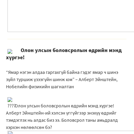
Олон улсын боловсролын өдрийн мэнд
хүргэе!
“Ямар нэгэн алдаа гаргахгүй байна гэдэг ямар ч шинэ
зүйл туршиж үзээгүйн шинж юм” – Алберт Эйнштейн,
Нобелийн физикийн шагналтан
Олон улсын боловсролын өдрийн мэнд хүргэе!
Алберт Эйнштейн-ий хэлсэн үггүйгээр энэхүү өдрийг
тэмдэглэх нь алдас биз ээ. Боловсрол таны амьдралд
хэрхэн нөлөөлсөн бэ?