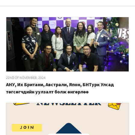
22ND OF NOVEMBER, 2024
АНУ, Их Британи, Австрали, Япон, БНТурк Улсад
төгсөгчдийн уулзалт болж өнгөрлөө