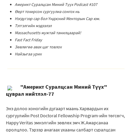
Америкт Суралцсан Миний Түүх Podcast #107
Өөрт тохирсон сургуулиа сонгох нь
Нэгдүгээр сар бол Үндэсний Менторын Сар юм.
Тэтгэлгийн мэдээлэл
Massachusetts мужтай танилцаарай!
Fast Fact Friday
Зөвлөгөө авах цаг товлох
Найзыгаа урих
"Америкт Суралцсан Миний Түүх"
цуврал нийтлэл-77
Энэ долоо хоногийн дугаарт маань Харвардын их
сургуулийн Post Doctoral Fellowship Program-ийн төгсөгч,
Happy Veritas эмнэлгийн зөвлөх эмч Ж.Амарсанаа
оролцлоо. Тэрээр анагаах ухааны салбарт суралцсан