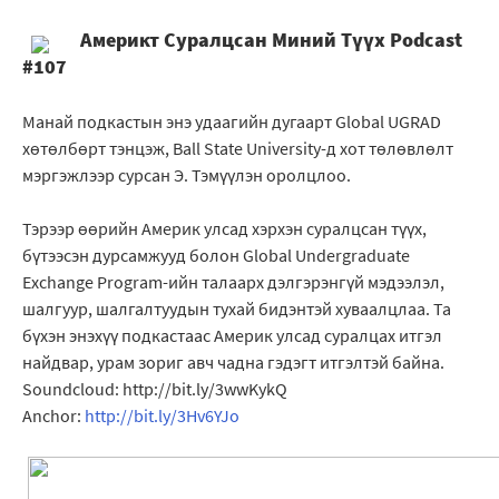
Америкт Суралцсан Миний Түүх Podcast
#107
Манай подкастын энэ удаагийн дугаарт Global UGRAD
хөтөлбөрт тэнцэж, Ball State University-д хот төлөвлөлт
мэргэжлээр сурсан Э. Тэмүүлэн оролцлоо.
Тэрээр өөрийн Америк улсад хэрхэн суралцсан түүх,
бүтээсэн дурсамжууд болон Global Undergraduate
Exchange Program-ийн талаарх дэлгэрэнгүй мэдээлэл,
шалгуур, шалгалтуудын тухай бидэнтэй хуваалцлаа. Та
бүхэн энэхүү подкастаас Америк улсад суралцах итгэл
найдвар, урам зориг авч чадна гэдэгт итгэлтэй байна.
Soundcloud: http://bit.ly/3wwKykQ
Anchor:
http://bit.ly/3Hv6YJo