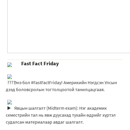
Fast Fact Friday
Энэ бол #FastFactFriday! Америкийн Нэгдсэн Улсын
дээд боловсролын тогтолцоотой танилцацгаая.
Явцын шалгалт (Midterm exam): Нэг академик
семестрийн тал нь явж дуусахад тухайн өдрийг хүртэл
судалсан материалаар авдаг шалгалт.