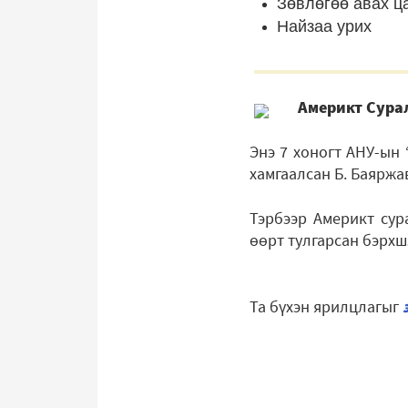
Зөвлөгөө авах ц
Найзаа урих
Америкт Сура
Энэ 7 хоногт АНУ-ын 
хамгаалсан Б. Баяржа
Тэрбээр Америкт сур
өөрт тулгарсан бэрхш
Та бүхэн ярилцлагыг