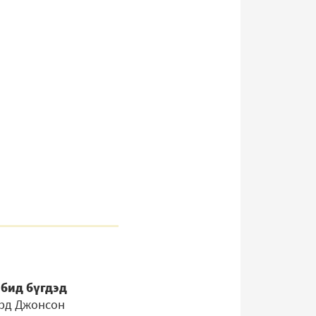
 бид бүгдэд
ерд Джонсон