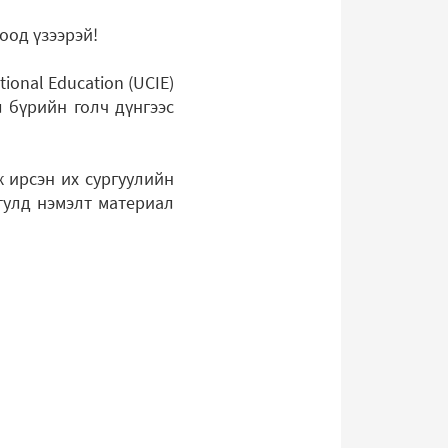
оод үзээрэй!
tional Education (UCIE)
л бүрийн голч дүнгээс
ж ирсэн их сургуулийн
 тулд нэмэлт материал