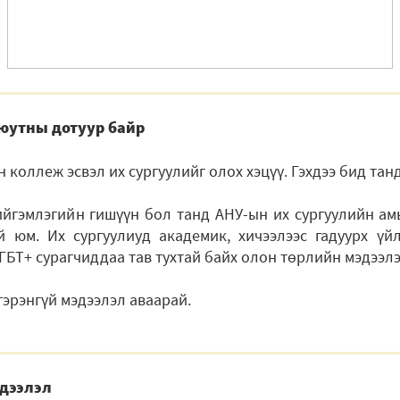
юутны дотуур байр
 коллеж эсвэл их сургуулийг олох хэцүү. Гэхдээ бид тан
ийгэмлэгийн гишүүн бол танд АНУ-ын их сургуулийн ам
й юм. Их сургуулиуд академик, хичээлээс гадуурх үй
ГБТ+ сурагчиддаа тав тухтай байх олон төрлийн мэдээлэ
эрэнгүй мэдээлэл аваарай.
эдээлэл