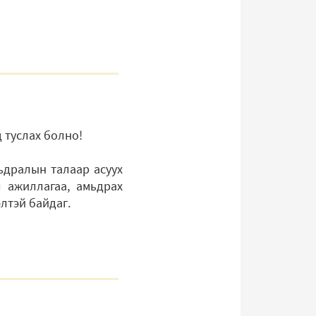
д туслах болно!
ьдралын талаар асуух
л ажиллагаа, амьдрах
лтэй байдаг.