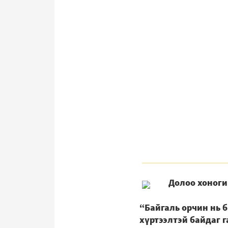
Долоо хоноги
“Байгаль орчин нь 
хүртээлтэй байдаг г