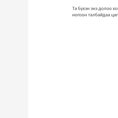
Та бүхэн энэ долоо х
ногоон талбайдаа цаг