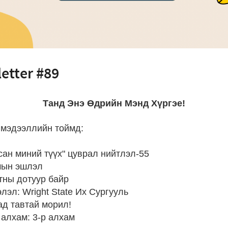
etter #89
Танд Энэ Өдрийн Мэнд Хүргэе!
 мэдээллийн тоймд:
сан миний түүх" цуврал нийтлэл-55
мын эшлэл
тны дотуур байр
лэл: Wright State Их Сургууль
д тавтай морил!
 алхам: 3-р алхам