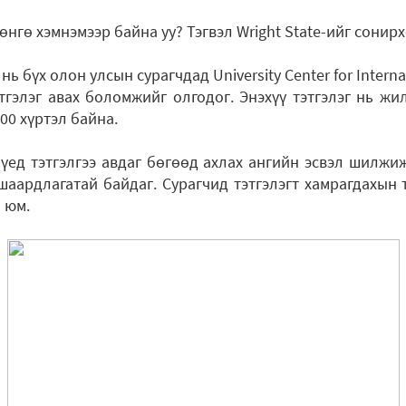
нгө хэмнэмээр байна уу? Тэгвэл Wright State-ийг сонирх
y нь бүх олон улсын сурагчдад University Center for Interna
тгэлэг авах боломжийг олгодог. Энэхүү тэтгэлэг нь жи
00 хүртэл байна.
 үед тэтгэлгээ авдаг бөгөөд ахлах ангийн эсвэл шилжи
 шаардлагатай байдаг. Сурагчид тэтгэлэгт хамрагдахын
 юм.