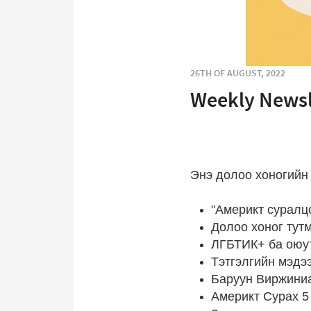
26TH OF AUGUST, 2022
Weekly Newsl
Энэ долоо хоногийн
"Америкт суралц
Долоо хоног тут
ЛГБТИК+ ба оюу
Тэтгэлгийн мэдээ
Баруун Виржиниа
Америкт Сурах 5