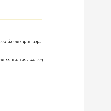
лээр бакалаврын зэрэг
ил сонголтоос эхлээд