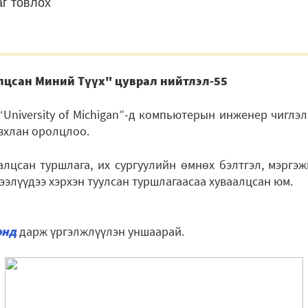
аг товлох
лцсан Миний Түүх" цуврал нийтлэл-55
“University of Michigan”-д компьютерын инженер чиглэ
вхлан оролцлоо.
алцсан туршлага, их сургуулийн өмнөх бэлтгэл, мэргэж
ээлүүдээ хэрхэн туулсан туршлагаасаа хуваалцсан юм.
энд
дарж үргэлжлүүлэн уншаарай.