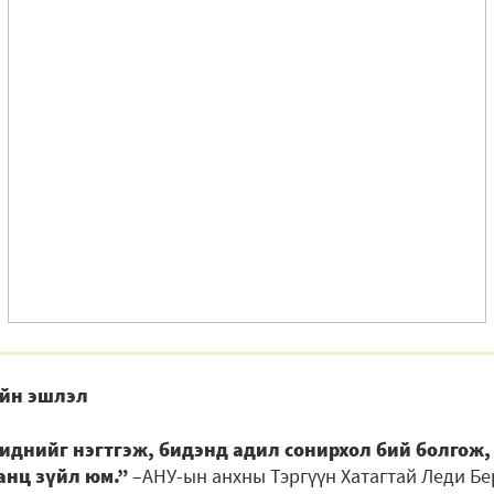
йн эшлэл
биднийг нэгтгэж, бидэнд адил сонирхол бий болгож,
анц зүйл юм.”
–АНУ-ын анхны Тэргүүн Хатагтай Леди Б