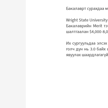
Бакалаврт сурахдаа мө
Wright State Universit
Бакалаврийн Merit тэ
шалтгаалан $4,000-8,0
Их сургуульдаа элсэх
голч дүн нь 3.0 байх
явуулах шаардлагагүй