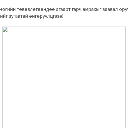
оногийн төвөвлөгөөндөө агаарт гарч амрахыг заавал ору
ийг зугаатай өнгөрүүлцгээе!