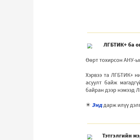
ЛГБТИК+ ба о
Өөрт тохирсон АНУ-ын
Хэрвээ та ЛГБТИК+ н
асуулт байж магадгү
байран дээр нэмээд Л
✴️
Энд
дарж илүү дэлг
Тэтгэлгийн м