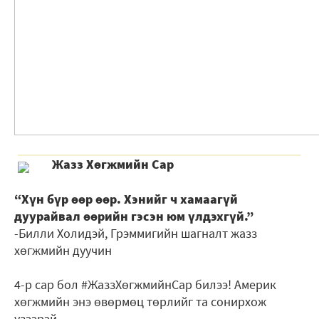
Жазз Хөгжмийн Сар
“Хүн бүр өөр өөр. Хэнийг ч хамаагүй
дуурайвал өөрийн гэсэн юм үлдэхгүй.”
-Билли Холидэй, Грэммигийн шагналт жазз
хөгжмийн дуучин
4-р сар бол #ЖаззХөгжмийнСар билээ! Америк
хөгжмийн энэ өвөрмөц төрлийг та сонирхож
үзээрэй.