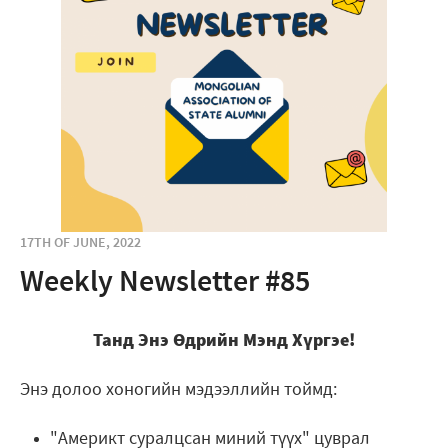
17TH OF JUNE, 2022
Weekly Newsletter #85
Танд Энэ Өдрийн Мэнд Хүргэе!
Энэ долоо хоногийн мэдээллийн тоймд:
"Америкт суралцсан миний түүх" цуврал