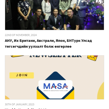
22ND OF NOVEMBER, 2024
АНУ, Их Британи, Австрали, Япон, БНТурк Улсад
төгсөгчдийн уулзалт болж өнгөрлөө
30TH OF JANUARY, 2023