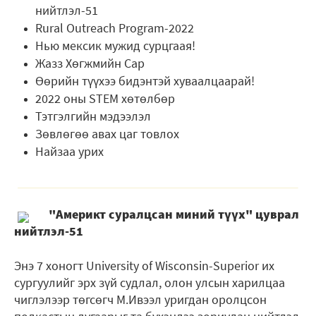
нийтлэл-51
Rural Outreach Program-2022
Нью мексик мужид сурцгаая!
Жазз Хөгжмийн Сар
Өөрийн түүхээ бидэнтэй хуваалцаарай!
2022 оны STEM хөтөлбөр
Тэтгэлгийн мэдээлэл
Зөвлөгөө авах цаг товлох
Найзаа урих
"Америкт суралцсан миний түүх" цуврал
нийтлэл-51
Энэ 7 хоногт University of Wisconsin-Superior их
сургуулийг эрх зүй судлал, олон улсын харилцаа
чиглэлээр төгсөгч М.Ивээл уригдан оролцсон