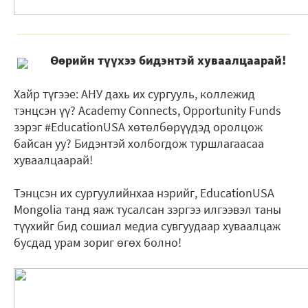
Өөрийн түүхээ бидэнтэй хуваалцаарай!
Хайр түгээе: АНУ дахь их сургууль, коллежид
тэнцсэн үү? Academy Connects, Opportunity Funds
зэрэг #EducationUSA хөтөлбөрүүдэд оролцож
байсан уу? Бидэнтэй холбогдож туршлагаасаа
хуваалцаарай!
Тэнцсэн их сургуулийнхаа нэрийг, EducationUSA
Mongolia танд яаж тусалсан зэргээ илгээвэл таны
түүхийг бид сошиал медиа сувгуудаар хуваалцаж
бусдад урам зориг өгөх болно!