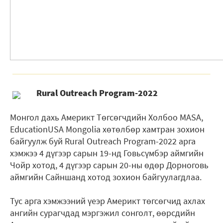
Rural Outreach Program-2022
Монгол дахь Америкт Төгсөгчдийн Холбоо MASA,
EducationUSA Mongolia хөтөлбөр хамтран зохион
байгуулж буй Rural Outreach Program-2022 арга
хэмжээ 4 дүгээр сарын 19-нд Говьсүмбэр аймгийн
Чойр хотод, 4 дүгээр сарын 20-ны өдөр Дорноговь
аймгийн Сайншанд хотод зохион байгуулагдлаа.
Тус арга хэмжээний үеэр Америкт төгсөгчид ахлах
ангийн сурагчдад мэргэжил сонголт, өөрсдийн