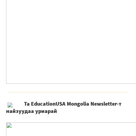
Та EducationUSA Mongolia Newsletter-т
найзуудаа уриарай