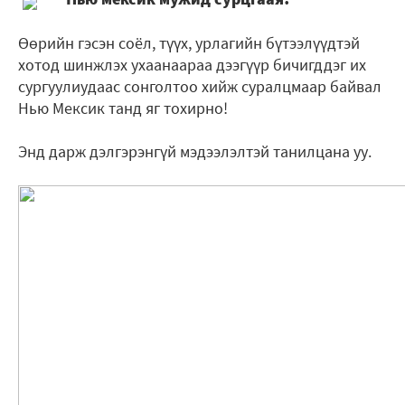
Өөрийн гэсэн соёл, түүх, урлагийн бүтээлүүдтэй
хотод шинжлэх ухаанаараа дээгүүр бичигддэг их
сургуулиудаас сонголтоо хийж суралцмаар байвал
Нью Мексик танд яг тохирно!
Энд дарж дэлгэрэнгүй мэдээлэлтэй танилцана уу.