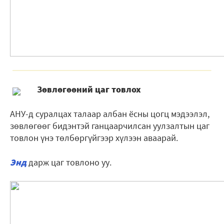
Зѳвлѳгѳѳний цаг товлох
АНУ-д суралцах талаар албан ёсны цогц мэдээлэл,
зөвлөгөөг бидэнтэй ганцаарчилсан уулзалтын цаг
товлон үнэ тѳлбѳргүйгээр хүлээн аваарай.
Энд
дарж цаг товлоно уу.