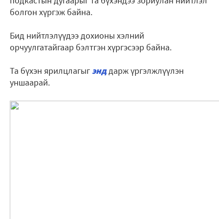
подкастын дугаарыг та бүхэндээ зориулан нийтлэл
болгон хүргэж байна.
Бид нийтлэлүүдээ дохионы хэлний
орчуулгатайгаар бэлтгэн хүргэсээр байна.
Та бүхэн ярилцлагыг
энд
дарж үргэлжлүүлэн
уншаарай.