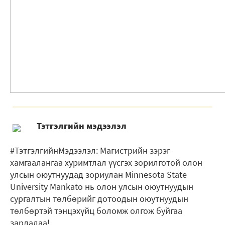
Тэтгэлгийн мэдээлэл
#ТэтгэлгийнМэдээлэл: Магистрийн зэрэг
хамгаалангаа хуримтлал үүсгэх зорилготой олон
улсын оюутнуудад зориулан Minnesota State
University Mankato нь олон улсын оюутнуудын
сургалтын төлбөрийг дотоодын оюутнуудын
төлбөртэй тэнцэхүйц боломж олгож буйгаа
зарлалаа!