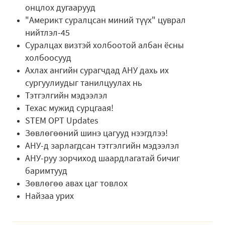
онцлох дугаарууд
"Америкт суралцсан миний түүх" цуврал
нийтлэл-45
Суралцах визтэй холбоотой албан ёсны
холбоосууд
Ахлах ангийн сурагчдад АНУ дахь их
сургуулиудыг танилцуулах нь
Тэтгэлгийн мэдээлэл
Техас мужид сурцгаая!
STEM OPT Updates
Зөвлөгөөний шинэ цагууд нээгдлээ!
АНУ-д зарлагдсан тэтгэлгийн мэдээлэл
АНУ-руу зорчиход шаардлагатай бичиг
баримтууд
Зөвлөгөө авах цаг товлох
Найзаа урих