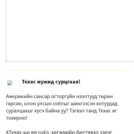
Техас мужид сурцгаая!
Америкийн сансар огторгуйн нээлтүүд төрөн
гарсан, олон улсын соёлыг шингээсэн хотуудад
суралцахыг хүсч байна уу? Тэгвэл танд Техас яг
тохирно!
#Texas-ын өв соёл, хөгжмийн фестивал зэрэг