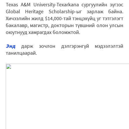
Texas A&M University-Texarkana сургуулийн зүгээс
Global Heritage Scholarship-ыг зарлаж байна.
Хичээлийн жилд $14,000-тай тэнцэхүйц уг тэтгэлэгт
бакалавр, магистр, докторын түвшний олон улсын
оюутнууд хамрагдах боломжтой.
Энд
дарж зочлон дэлгэрэнгүй мэдээлэлтэй
танилцаарай.