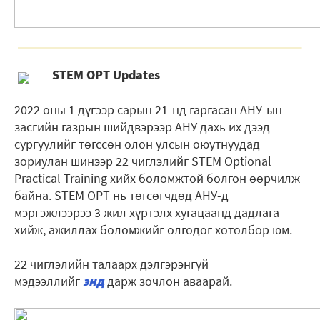
STEM OPT Updates
2022 оны 1 дүгээр сарын 21-нд гаргасан АНУ-ын
засгийн газрын шийдвэрээр АНУ дахь их дээд
сургуулийг төгссөн олон улсын оюутнуудад
зориулан шинээр 22 чиглэлийг STEM Optional
Practical Training хийх боломжтой болгон өөрчилж
байна. STEM OPT нь төгсөгчдөд АНУ-д
мэргэжлээрээ 3 жил хүртэлх хугацаанд дадлага
хийж, ажиллах боломжийг олгодог хөтөлбөр юм.
22 чиглэлийн талаарх дэлгэрэнгүй
мэдээллийг
энд
дарж зочлон аваарай.