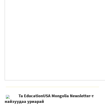
Та EducationUSA Mongolia Newsletter-т
найзуудаа уриарай