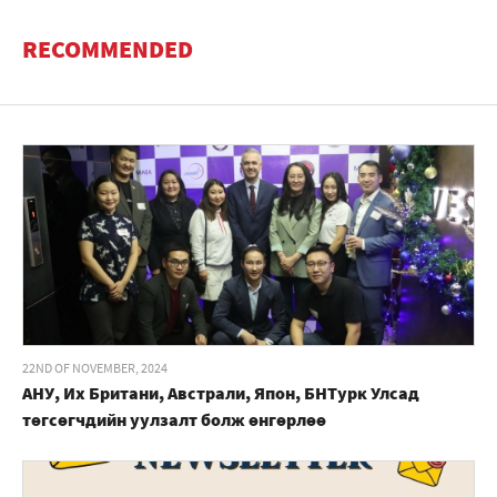
RECOMMENDED
22ND OF NOVEMBER, 2024
АНУ, Их Британи, Австрали, Япон, БНТурк Улсад
төгсөгчдийн уулзалт болж өнгөрлөө