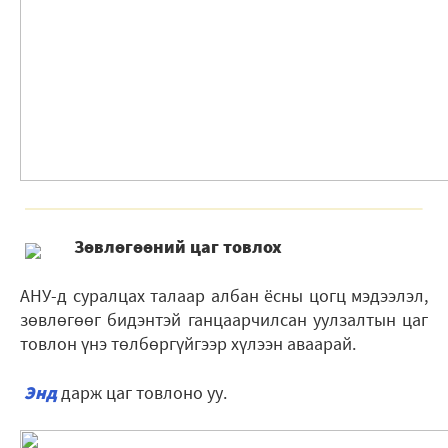
Зѳвлѳгѳѳний цаг товлох
АНУ-д суралцах талаар албан ёсны цогц мэдээлэл,
зөвлөгөөг бидэнтэй ганцаарчилсан уулзалтын цаг
товлон үнэ тѳлбѳргүйгээр хүлээн аваарай.
Энд
дарж цаг товлоно уу.