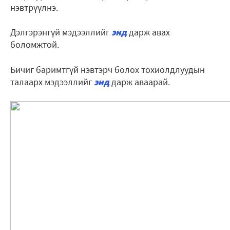
нэвтрүүлнэ.
Дэлгэрэнгүй мэдээллийг
энд
дарж авах
боломжтой.
Бичиг баримтгүй нэвтэрч болох тохиолдлуудын
талаарх мэдээллийг
энд
дарж аваарай.