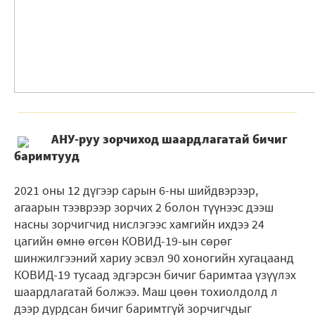
АНУ-руу зорчиход шаардлагатай бичиг
баримтууд
2021 оны 12 дүгээр сарын 6-ны шийдвэрээр,
агаарын тээврээр зорчих 2 болон түүнээс дээш
насны зорчигчид нислэгээс хамгийн ихдээ 24
цагийн өмнө өгсөн КОВИД-19-ын сөрөг
шинжилгээний хариу эсвэл 90 хоногийн хугацаанд
КОВИД-19 тусаад эдгэрсэн бичиг баримтаа үзүүлэх
шаардлагатай болжээ. Маш цөөн тохиолдолд л
дээр дурдсан бичиг баримтгүй зорчигчдыг