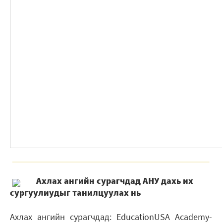
Ахлах ангийн сурагчдад АНУ дахь их
сургуулиудыг танилцуулах нь
Ахлах ангийн сурагчдад: EducationUSA Academy-