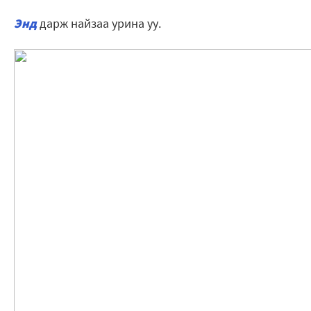
Энд
дарж найзаа урина уу.