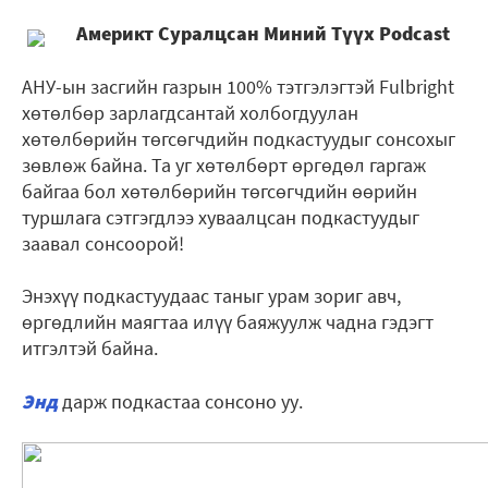
Америкт Суралцсан Миний Түүх Podcast
АНУ-ын засгийн газрын 100% тэтгэлэгтэй Fulbright
хөтөлбөр зарлагдсантай холбогдуулан
хөтөлбөрийн төгсөгчдийн подкастуудыг сонсохыг
зөвлөж байна. Та уг хөтөлбөрт өргөдөл гаргаж
байгаа бол хөтөлбөрийн төгсөгчдийн өөрийн
туршлага сэтгэгдлээ хуваалцсан подкастуудыг
заавал сонсоорой!
Энэхүү подкастуудаас таныг урам зориг авч,
өргөдлийн маягтаа илүү баяжуулж чадна гэдэгт
итгэлтэй байна.
Энд
дарж подкастаа сонсоно уу.