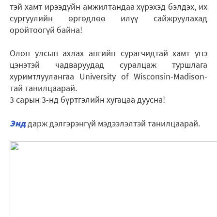
тэй хамт ирээдүйн амжилтандаа хүрэхэд бэлдэх, их
сургуулийн өргөдлөө илүү сайжруулахад
оройтоогүй байна!
Олон улсын ахлах ангийн сурагчидтай хамт үнэ
цэнэтэй чадваруудад суралцаж туршлага
хуримтлуулангаа University of Wisconsin-Madison-
тай танилцаарай.
3 сарын 3-нд бүртгэлийн хугацаа дуусна!
Энд
дарж дэлгэрэнгүй мэдээлэлтэй танилцаарай.