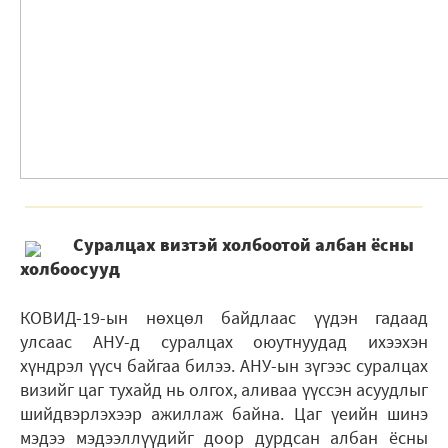
Суралцах визтэй холбоотой албан ёсны
холбоосууд
КОВИД-19-ын нөхцөл байдлаас үүдэн гадаад
улсаас АНУ-д суралцах оюутнуудад ихээхэн
хүндрэл үүсч байгаа билээ. АНУ-ын зүгээс суралцах
визийг цаг тухайд нь олгох, аливаа үүссэн асуудлыг
шийдвэрлэхээр ажиллаж байна. Цаг үеийн шинэ
мэдээ мэдээллүүдийг доор дурдсан албан ёсны