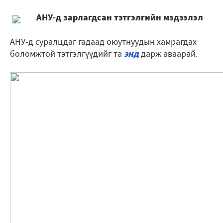
АНУ-д зарлагдсан тэтгэлгийн мэдээлэл
АНУ-д суралцдаг гадаад оюутнуудын хамрагдах
боломжтой тэтгэлгүүдийг та
энд
дарж аваарай.