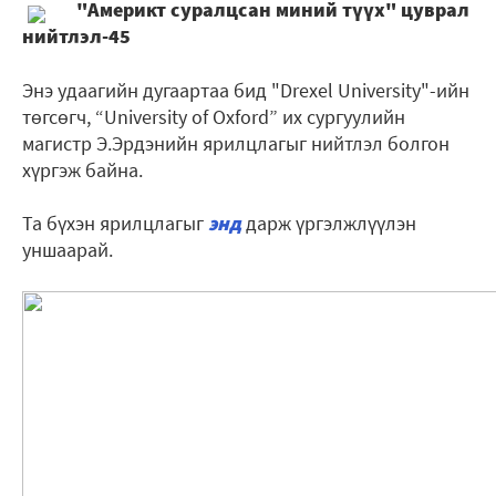
"Америкт суралцсан миний түүх" цуврал
нийтлэл-45
Энэ удаагийн дугаартаа бид "Drexel University"-ийн
төгсөгч, “University of Oxford” их сургуулийн
магистр Э.Эрдэнийн ярилцлагыг нийтлэл болгон
хүргэж байна.
Та бүхэн ярилцлагыг
энд
дарж үргэлжлүүлэн
уншаарай.