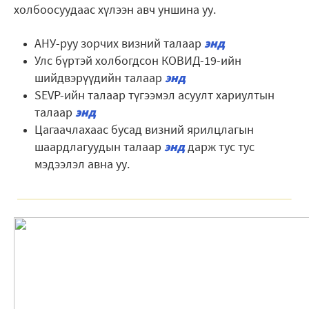
холбоосуудаас хүлээн авч уншина уу.
АНУ-руу зорчих визний талаар
энд
Улс бүртэй холбогдсон КОВИД-19-ийн
шийдвэрүүдийн талаар
энд
SEVP-ийн талаар түгээмэл асуулт хариултын
талаар
энд
Цагаачлахаас бусад визний ярилцлагын
шаардлагуудын талаар
энд
дарж тус тус
мэдээлэл авна уу.