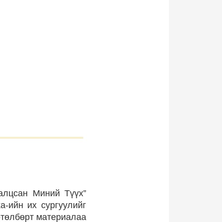
ралцсан Миний Түүх”
a-ийн их сургуулийг
хөтөлбөрт материалаа