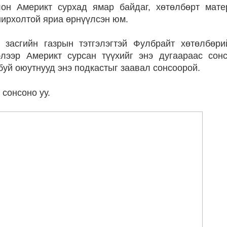
лон Америкт сурхад ямар байдаг, хөтөлбөрт мате
нирхолтой яриа өрнүүлсэн юм.
засгийн газрын тэтгэлэгтэй Фулбрайт хөтөлбөри
глэлээр Америкт сурсан түүхийг энэ дугаараас сон
буй оюутнууд энэ подкастыг заавал сонсоорой.
а сонсоно уу.