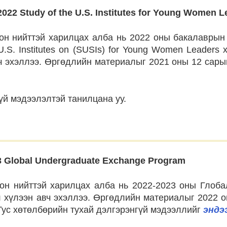
22 Study of the U.S. Institutes for Young Women L
н нийттэй харилцах алба нь 2022 оны бакалаврын 
U.S. Institutes on (SUSIs) for Young Women Leaders
ч эхэллээ. Өргөдлийн материалыг 2021 оны 12 сарын
үй мэдээлэлтэй танилцана уу.
3 Global Undergraduate Exchange Program
н нийттэй харилцах алба нь 2022-2023 оны Глоб
 хүлээн авч эхэллээ. Өргөдлийн материалыг 2022 о
Тус хөтөлбөрийн тухай дэлгэрэнгүй мэдээллийг
эндэ