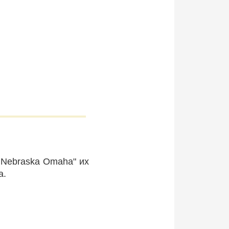
f Nebraska Omaha" их
а.