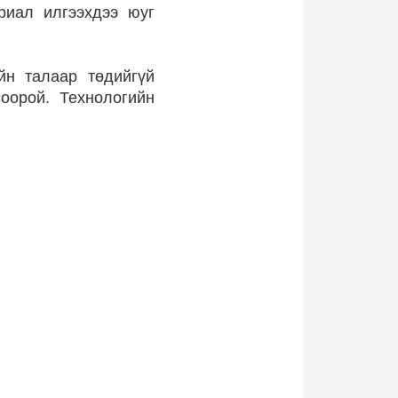
риал илгээхдээ юуг
йн талаар төдийгүй
соорой. Технологийн