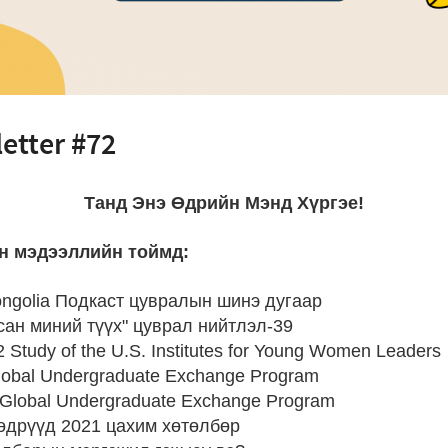
etter #72
Танд Энэ Өдрийн Мэнд Хүргэе!
н мэдээллийн тоймд:
ngolia Подкаст цувралын шинэ дугаар
сан миний түүх" цуврал нийтлэл-39
Study of the U.S. Institutes for Young Women Leaders
lobal Undergraduate Exchange Program
 Global Undergraduate Exchange Program
өдрүүд 2021 цахим хөтөлбөр