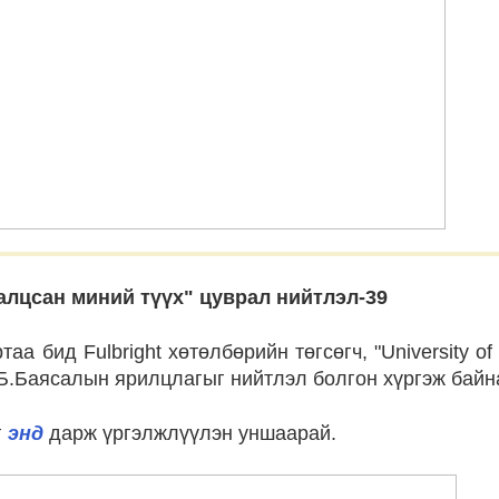
алцсан миний түүх" цуврал нийтлэл-39
таа бид Fulbright хөтөлбөрийн төгсөгч, "University o
 Б.Баясалын ярилцлагыг нийтлэл болгон хүргэж байн
г
энд
дарж үргэлжлүүлэн уншаарай.