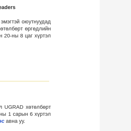
eaders
эмэгтэй оюутнуудад
 хөтөлбөрт өргөдлийн
 20-ны 8 цаг хүртэл
ал UGRAD хөтөлбөрт
ны 1 сарын 6 хүртэл
эс
авна уу.