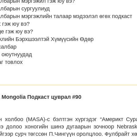
албарын мэргэжил гэж юу вэ?
албарын сургуулиуд
албарын мэргэжлийн талаар мэдээлэл өгөх подкаст
 гэж юу вэ?
e гэж юу вэ?
жлийн Бэрхшээлтэй Хүмүүсийн Өдөр
салбар
 оюутнуудад
аг товлох
 Mongolia Подкаст цуврал #90
н холбоо (MASA)-c бэлтгэн хүргэдэг “Америкт Су
э долоо хоногийн шинэ дугаарын зочноор Nebrask
йгээр сурч төгссөн П.Чингүүн оролцлоо. Фулбрайт 