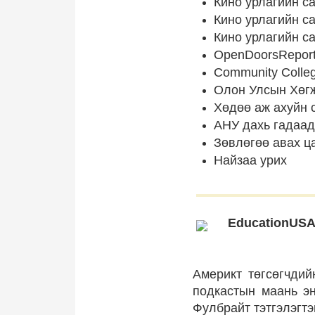
Кино урлагийн с
Кино урлагийн с
Кино урлагийн с
OpenDoorsReport
Community Colleg
Олон Улсын Хөг
Хөдөө аж ахуйн 
АНУ дахь гадаад
Зөвлөгөө авах ц
Найзаа урих
EducationUSA
Америкт төгсөгчдий
подкастын маань эн
Фулбрайт тэтгэлэгтэ