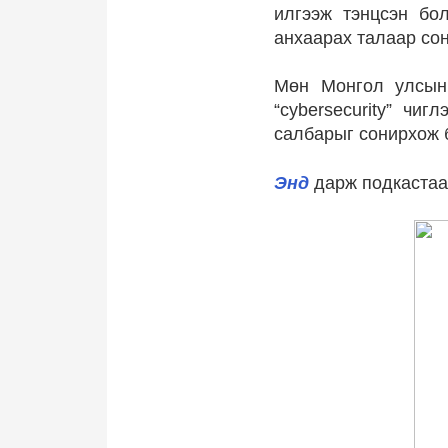
илгээж тэнцсэн бо
анхаарах талаар со
Мөн Монгол улсын 
“cybersecurity” чи
салбарыг сонирхож 
Энд
дарж подкаста