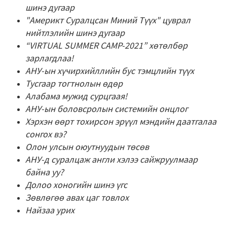
шинэ дугаар
"Америкт Суралцсан Миний Түүх" цуврал
нийтлэлийн шинэ дугаар
“VIRTUAL SUMMER CAMP-2021” хөтөлбөр
зарлагдлаа!
АНУ-ын хүчирхийллийн бус тэмцлийн түүх
Тусгаар тогтнолын өдөр
Алабама мужид сурцгаая!
АНУ-ын боловсролын системийн онцлог
Хэрхэн өөрт тохирсон эрүүл мэндийн даатгалаа
сонгох вэ?
Олон улсын оюутнуудын төсөв
АНУ-д суралцаж англи хэлээ сайжруулмаар
байна уу?
Долоо хоногийн шинэ үгс
Зөвлөгөө авах цаг товлох
Найзаа урих