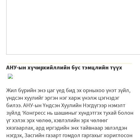
АНУ-ын хүчирхийллийн бус тэмцлийн түүх
Жил бүрийн энэ цаг үед бид эх орныхоо үнэт зүйл,
үндсэн хуулийг эргэн нэг харж үнэлж цэгнэдэг
билээ. АНУ-ын Үндсэн Хуулийн Нэгдүгээр нэмэлт
зүйлд ‘Конгресс нь шашиныг хүндэтгэх тухай болон
үг хэлэх эрх чөлөө, хэвлэлийн эрх чөлөөг
хязгаарлах, ард иргэдийн энх тайвнаар эвлэлдэн
нэгдэх, Засгийн газарт гомдол гаргахыг хориглосон