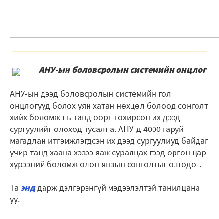
АНУ-ын боловсролын системийн онцлог
АНУ-ын дээд боловсролын системийн гол
онцлогууд болох уян хатан нөхцөл болоод сонголт
хийх боломж нь танд өөрт тохирсон их дээд
сургуулийг олоход тусална. АНУ-д 4000 гаруй
магадлан итгэмжлэгдсэн их дээд сургуулиуд байдаг
учир танд хаана хэзээ яаж суралцах гээд өргөн цар
хүрээний боломж олон янзын сонголтыг олгодог.
Та
энд
дарж дэлгэрэнгүй мэдээлэлтэй танилцана
уу.