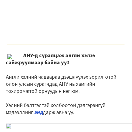
АНУ-д суралцаж англи хэлээ
сайжруулмаар байна уу?
Англи хэлний чадвараа дээшлүүлэх зорилготой
олон улсын сурагчдад АНУ нь хамгийн
тохиромжтой орнуудын нэг юм.
Хэлний бэлтгэлтэй холбоотой дэлгэрэнгүй
мэдээллийг
энд
дарж авна уу.