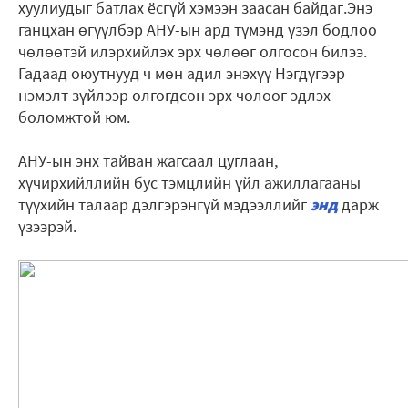
хуулиудыг батлах ёсгүй хэмээн заасан байдаг.Энэ
ганцхан өгүүлбэр АНУ-ын ард түмэнд үзэл бодлоо
чөлөөтэй илэрхийлэх эрх чөлөөг олгосон билээ.
Гадаад оюутнууд ч мөн адил энэхүү Нэгдүгээр
нэмэлт зүйлээр олгогдсон эрх чөлөөг эдлэх
боломжтой юм.
АНУ-ын энх тайван жагсаал цуглаан,
хүчирхийллийн бус тэмцлийн үйл ажиллагааны
түүхийн талаар дэлгэрэнгүй мэдээллийг
энд
дарж
үзээрэй.