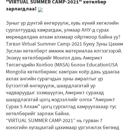
"VIRTUAL SUMMER CAMP-2021" хөтөлбөр
зарлагдлаа!
Зуныг үр дүнтэй өнгөрүүлж, хувь хүний хөгжлийн
сургалтуудад хамрагдаж, улмаар АНУ-д сурах
мөрөөдөлдөө алхам алхмаар ойртмоор байна уу?
Тэгвэл Virtual Summer Camp-2021 буюу Зуны Цахим
Зуслан хөтөлбөрт амжиж материалаа илгээгээрэй.
Энэхүү хөтөлбөрийг Монгол дахь Америкт
Төгсөгчдийн Холбоо (MASA) болон EducationUSA
Mongolia хөтөлбөрөөс хамтран хоёр дахь удаагаа
ахлах ангийн сурагчдын зуны амралтыг үр
бүтээлтэй өнгөрүүлж, шаардлагатай ур
чадваруудыг эзэмшүүлэн, Америкт сурахад
шаардлагатай цогц мэдээллийг олгох "Америкт
Сурах 5 Алхам" цогц cургалтад хамруулахаар тус
хөтөлбөрийг зарлаж байна.
“VIRTUAL SUMMER CAMP-2021” нь гурван 7
хоногийн хугацаатай цахимаар үргэлжлэх бөгөөд