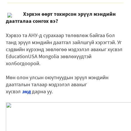
Хэрхэн өөрт тохирсон эрүүл мэндийн
даатгалаа сонгох вэ?
Хэрвээ та АНУ-д сурахаар төлөвлөж байгаа бол
танд эрүүл мэндийн даатгал зайлшгүй хэрэгтэй. Уг
сэдвийн хүрээнд зөвлөгөө мэдээлэл авахыг хүсвэл
EducationUSA Mongolia зөвлөхүүдтэй
холбогдоорой.
Мөн олон улсын оюутнуудын эрүүл мэндийн
даатгалын талаар мэдээлэл авахыг
хүсвэл
энд
дарна уу.