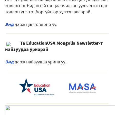
зөвлөгөөг бидэнтэй ганцаарчилсан уулзалтын цаг
товлон үнэ тѳлбѳргүйгээр хүлээн аваарай.
Энд
дарж цаг товлоно уу.
Та EducationUSA Mongolia Newsletter-т
найзуудаа уриарай
Энд
дарж найзуудаа урина уу.