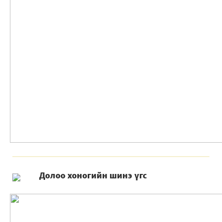
Долоо хоногийн шинэ үгс