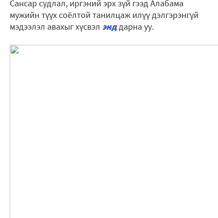
Сансар судлал, иргэний эрх зүй гээд Алабама
мужийн түүх соёлтой танилцаж илүү дэлгэрэнгүй
мэдээлэл авахыг хүсвэл
энд
дарна уу.