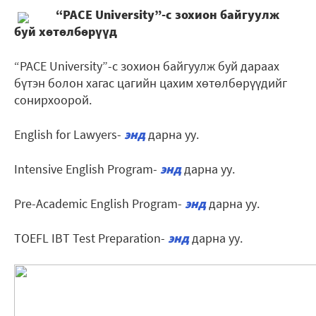
“PACE University”-с зохион байгуулж
буй хөтөлбөрүүд
“PACE University”-с зохион байгуулж буй дараах
бүтэн болон хагас цагийн цахим хөтөлбөрүүдийг
сонирхоорой.
English for Lawyers-
энд
дарна уу.
Intensive English Program-
энд
дарна уу.
Pre-Academic English Program-
энд
дарна уу.
TOEFL IBT Test Preparation-
энд
дарна уу.