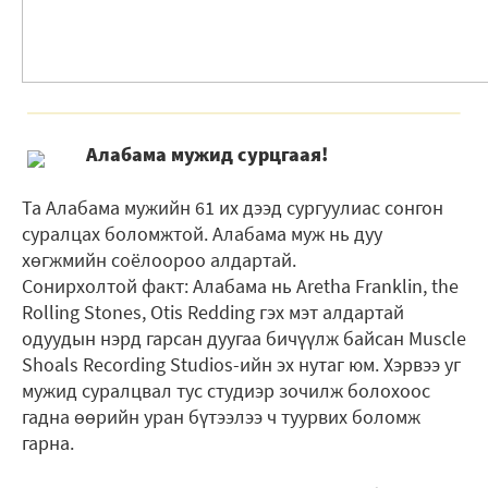
Алабама мужид сурцгаая!
Та Алабама мужийн 61 их дээд сургуулиас сонгон
суралцах боломжтой. Алабама муж нь дуу
хөгжмийн соёлоороо алдартай.
Сонирхолтой факт: Алабама нь Aretha Franklin, the
Rolling Stones, Otis Redding гэх мэт алдартай
одуудын нэрд гарсан дуугаа бичүүлж байсан Muscle
Shoals Recording Studios-ийн эх нутаг юм. Хэрвээ уг
мужид суралцвал тус студиэр зочилж болохоос
гадна өөрийн уран бүтээлээ ч туурвих боломж
гарна.