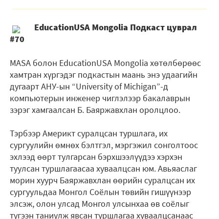
EducationUSA Mongolia Подкаст цуврал
#70
MASA болон EducationUSA Mongolia хөтөлбөрөөс
хамтран хүргэдэг подкастын маань энэ удаагийн
дугаарт АНУ-ын “University of Michigan”-д
компьютерын инженер чиглэлээр бакалаврын
зэрэг хамгаалсан Б. Баяржавхлан оролцлоо.
Тэрбээр Америкт суралцсан туршлага, их
сургуулийн өмнөх бэлтгэл, мэргэжил сонголтоос
эхлээд өөрт тулгарсан бэрхшээлүүдээ хэрхэн
туулсан туршлагаасаа хуваалцсан юм. Авьяаслаг
морин хуурч Баяржавхлан өөрийн суралцсан их
сургуульдаа Монгол Соёлын төвийн гишүүнээр
элсэж, олон улсад Монгол улсынхаа өв соёлыг
түгээн таниулж явсан туршлагаа хуваалцсанаас