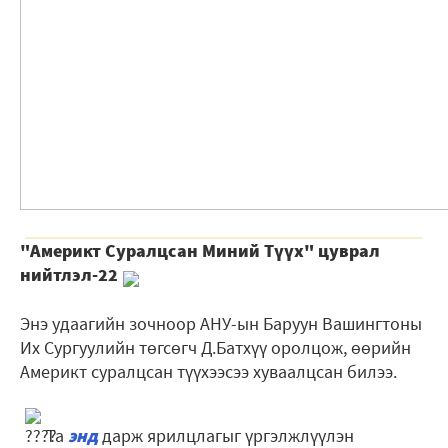
"А
мерикт Суралцсан Миний Түүх" цуврал
нийтлэл-22
Энэ удаагийн зочноор АНУ-ын Баруун Вашингтоны
Их Сургуулийн төгсөгч Д.Батхүү оролцож, өөрийн
Америкт суралцсан түүхээсээ хуваалцсан билээ.
Та
энд
дарж ярилцлагыг үргэлжлүүлэн