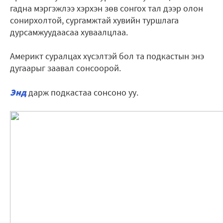
гадна мэргэжлээ хэрхэн зөв сонгох тал дээр олон
сонирхолтой, сургамжтай хувийн туршлага
дурсамжуудаасаа хуваалцлаа.
Америкт суралцах хүсэлтэй бол та подкастын энэ
дугаарыг заавал сонсоорой.
Энд
дарж подкастаа сонсоно уу.