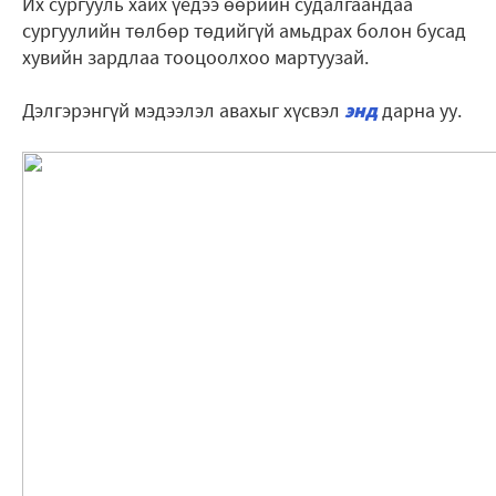
Их сургууль хайх үедээ өөрийн судалгаандаа
сургуулийн төлбөр төдийгүй амьдрах болон бусад
хувийн зардлаа тооцоолхоо мартуузай.
Дэлгэрэнгүй мэдээлэл авахыг хүсвэл
энд
дарна уу.