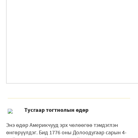
Тусгаар тогтнолын өдөр
Энэ өдөр Америкчууд эрх чөлөөгөө тэмдэглэн
өнгөрүүлдэг. Бид 1776 оны Долоодугаар сарын 4-