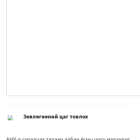
Зѳвлѳгѳѳний цаг товлох
АНУ-д суралцах талаар албан ёсны цогц мэдээлэл,