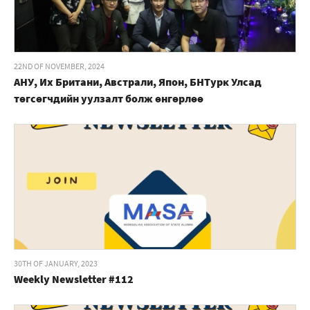
22ND OF NOVEMBER, 2024
АНУ, Их Британи, Австрали, Япон, БНТурк Улсад
төгсөгчдийн уулзалт болж өнгөрлөө
30TH OF JANUARY, 2023
Weekly Newsletter #112