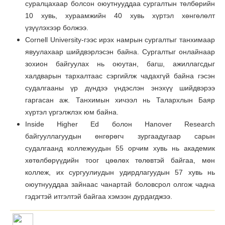
суралцахаар болсон оюутнууддаа сургалтын төлбөрийн
10 хувь, хураамжийн 40 хувь хүртэл хөнгөлөлт
үзүүлэхээр болжээ.
Cornell University-гээс ирэх намрын сургалтыг танхимаар
явуулахаар шийдвэрлэсэн байна. Сургалтыг онлайнаар
зохион байгуулах нь оюутан, багш, ажиллагсдыг
халдварын тархалтаас сэргийлж чадахгүй байна гэсэн
судалгааны үр дүндээ үндэслэн энэхүү шийдвэрээ
гаргасан аж. Танхимын хичээл нь Талархлын Баяр
хүртэл үргэлжлэх юм байна.
Inside Higher Ed болон Hanover Research
байгууллагуудын өнгөрөгч зургаадугаар сарын
судалгаанд коллежуудын 55 орчим хувь нь академик
хөтөлбөрүүдийн тоог цөөлөх төлөвтэй байгаа, мөн
коллеж, их сургуулиудын удирдлагуудын 57 хувь нь
оюутнууддаа зайнаас чанартай боловсрол олгож чадна
гэдэгтэй итгэлтэй байгаа хэмээн дурдагджээ.