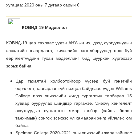
хугацаа: 2020 оны 7 дугаар сарын 6
КОВИД-19 Мэдээлэл
КОВИД-19 цар тахлаас үүдэн АНУ-ын их, дээд сургуулиудын
элсэлтийн шаардлага, хичээлийн хөтөлбөрүүдэд орж буй
ѳѳрчлѳлтүүдийн тухай мэдээллийг бид шуурхай хүргэхээр
зорьж байна.
Цар тахалтай холбоотойгоор үүсээд буй гэнэтийн
өөрчлөлт, тааварлашгүй нөхцөл байдлаас үүдэн Williams
College ирэх хичээлийн жилд сургалтын төлбөрөө 15
хувиар бууруулах шийдвэр гаргажээ. Энэхүү хөнгөлөлт
оюутнуудын сургалтын ямар хэлбэр (зайны болон
танхимын) сонгох эсэхээс үл хамааран жигд үйлчлэх юм
байна.
Spelman College 2020-2021 оны хичээлийн жилд зайнаас