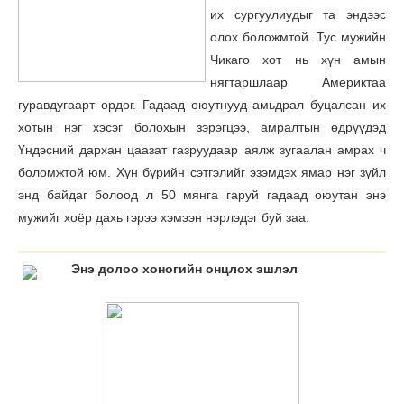
их сургуулиудыг та эндээс
олох боложмтой. Тус мужийн
Чикаго хот нь хүн амын
нягтаршлаар Америктаа
гуравдугаарт ордог. Гадаад оюутнууд амьдрал буцалсан их
хотын нэг хэсэг болохын зэрэгцээ, амралтын өдрүүдэд
Үндэсний дархан цаазат газруудаар аялж зугаалан амрах ч
боломжтой юм. Хүн бүрийн сэтгэлийг эзэмдэх ямар нэг зүйл
энд байдаг болоод л 50 мянга гаруй гадаад оюутан энэ
мужийг хоёр дахь гэрээ хэмээн нэрлэдэг буй заа.
Энэ долоо хоногийн онцлох эшлэл