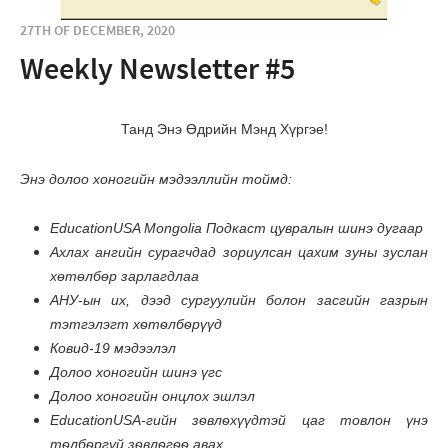
27TH OF DECEMBER, 2020
Weekly Newsletter #5
Танд Энэ Өдрийн Мэнд Хүргэе!
Энэ долоо хоногийн мэдээллийн тоймд:
Educ
ationUSA Mongolia Подкаст цувралын шинэ дугаар
Ахлах ангийн сурагчдад зориулсан цахим зуны зуслан
хөтөлбөр зарлагдлаа
АНУ-ын их, дээд сургуулийн болон засгийн газрын
тэтгэлэгт хѳтѳлбѳрүүд
Ковид-19 мэдээлэл
Долоо хоногийн шинэ үгс
Долоо хоногийн онцлох эшлэл
EducationUSA-гийн зѳвлѳхүүдтэй цаг товлон үнэ
тѳлбѳргүй зѳвлѳгѳѳ авах