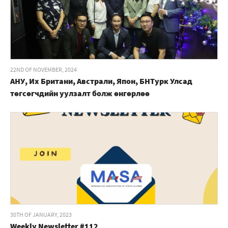
22ND OF NOVEMBER, 2024
АНУ, Их Британи, Австрали, Япон, БНТурк Улсад
төгсөгчдийн уулзалт болж өнгөрлөө
30TH OF JANUARY, 2023
Weekly Newsletter #112