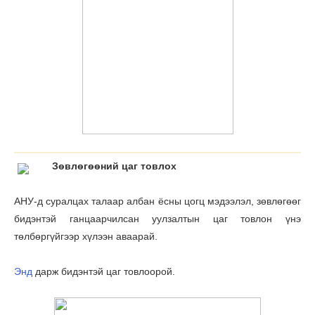
Зѳвлѳгѳѳний цаг товлох
АНУ-д суралцах талаар албан ёсны цогц мэдээлэл, зөвлөгөөг
бидэнтэй ганцаарчилсан уулзалтын цаг товлон үнэ
тѳлбѳргүйгээр хүлээн аваарай.
Энд
дарж бидэнтэй цаг товлоорой.