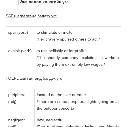
Энэ долоо хоногийн үгc
SAT шалгалтанд бэлдэх үгc
spur (verb)
to stimulate or incite
/Her bravery spurred others to act./
exploit (verb)
to use selfishly or for profit
/The shoddy company exploited its workers
by paying them extremely low wages./
TOEFL шалгалтанд бэлдэх үгc
peripheral
located on the side or edge
(adj)
/There are some peripheral fights going on at
the outdoor concert./
negligent
lazy, neglectful
(adj)
/The negligent babysitter invited her friends