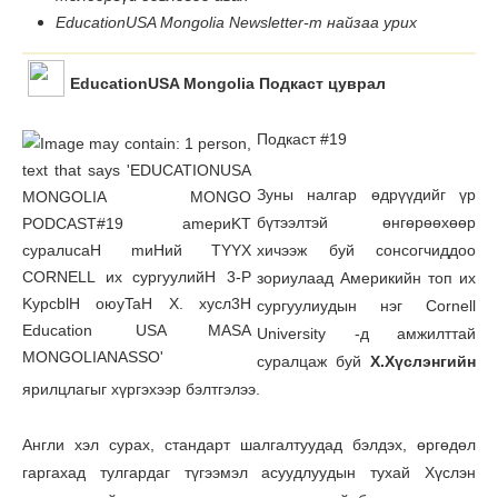
EducationUSA Mongolia Newsletter-т найзаа урих
EducationUSA Mongolia Подкаст цуврал
Подкаст #19
Зуны налгар өдрүүдийг үр
бүтээлтэй өнгөрөөхөөр
хичээж буй сонсогчиддоо
зориулаад Америкийн топ их
сургуулиудын нэг Cornell
University -д амжилттай
суралцаж буй
Х.Хүслэнгийн
ярилцлагыг хүргэхээр бэлтгэлээ.
Англи хэл сурах, стандарт шалгалтуудад бэлдэх, өргөдөл
гаргахад тулгардаг түгээмэл асуудлуудын тухай Хүслэн