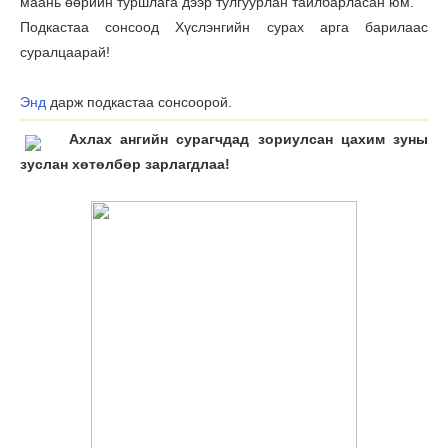
маань өөрийн туршлага дээр тулгуурлан тайлбарласан юм.
Подкастаа сонсоод Хүслэнгийн сурах арга барилаас
суралцаарай!
Энд
дарж подкастаа сонсоорой.
Ахлах ангийн сурагчдад зориулсан цахим зуны
зуслан хөтөлбөр зарлагдлаа!