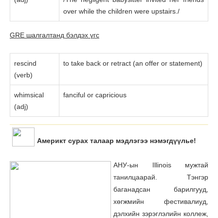
over while the children were upstairs./
GRE шалгалтанд бэлдэх үгc
rescind
to take back or retract (an offer or statement)
(verb)
whimsical
fanciful or capricious
(adj)
Америкт сурах талаар мэдлэгээ нэмэгдүүлье!
АНУ-ын Illinois мужтай
танилцаарай. Тэнгэр
баганадсан барилгууд,
хөгжмийн фестивалиуд,
дэлхийн зэрэглэлийн коллеж,