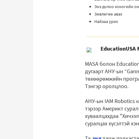
Энэ долоо хоногийн он
Зөвлөгөө авах
Найзаа урих
EducationUSA 
MASA болон Education
дугаарт АНУ-ын “Gann
төхөөрөмжийн програм
Тэнгэр оролцлоо.
АНУ-ын IAM Robotics
тэрээр Америкт сура
хуваалцахдаа "Хичээл
суралцах хүсэлтэй хэн
Та
энд
дарж подкаста