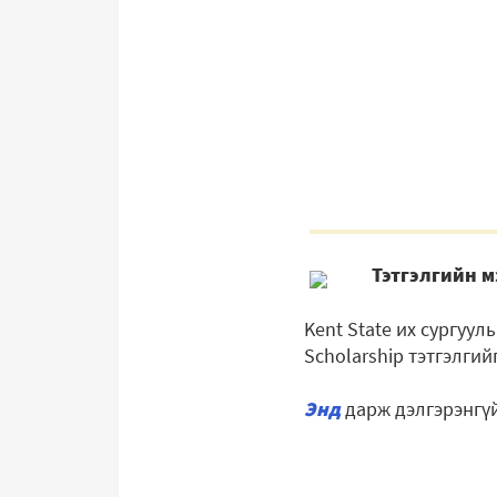
Тэтгэлгийн м
Kent State их сургуу
Scholarship тэтгэлгий
Энд
дарж дэлгэрэнгүй