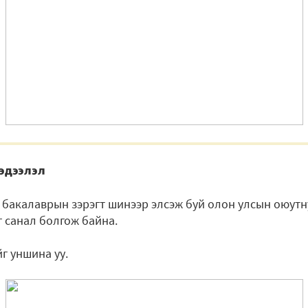
эдээлэл
ль бакалаврын зэрэгт шинээр элсэж буй олон улсын оюутн
г санал болгож байна.
г уншина уу.