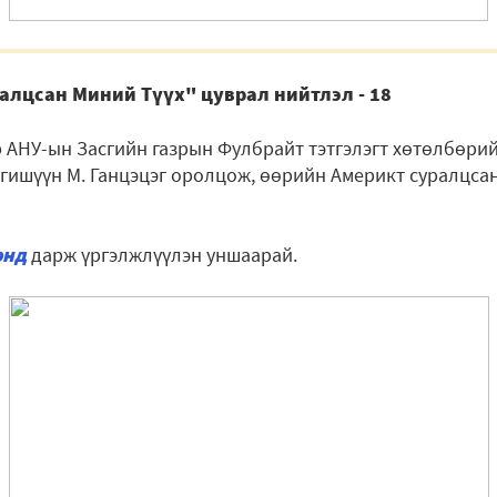
лцсан Миний Түүх" цуврал нийтлэл - 18
 АНУ-ын Засгийн газрын Фулбрайт тэтгэлэгт хөтөлбөрий
гишүүн М. Ганцэцэг оролцож, өөрийн Америкт суралцсан
энд
дарж үргэлжлүүлэн уншаарай.