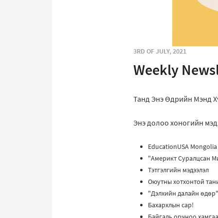
3RD OF JULY, 2021
Weekly Newsl
Танд Энэ Өдрийн Мэнд Х
Энэ долоо хоногийн мэд
EducationUSA Mongolia
"Америкт Суралцсан М
Тэтгэлгийн мэдээлэл
Оюутны хотхонтой тан
"Дэлхийн далайн өдөр"
Бахархлын сар!
Байгаль орчноо хамгаа