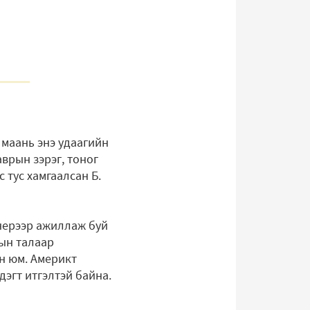
 маань энэ удаагийн
врын зэрэг, тоног
тус хамгаалсан Б.
нерээр ажиллаж буй
ын талаар
н юм. Америкт
дэгт итгэлтэй байна.