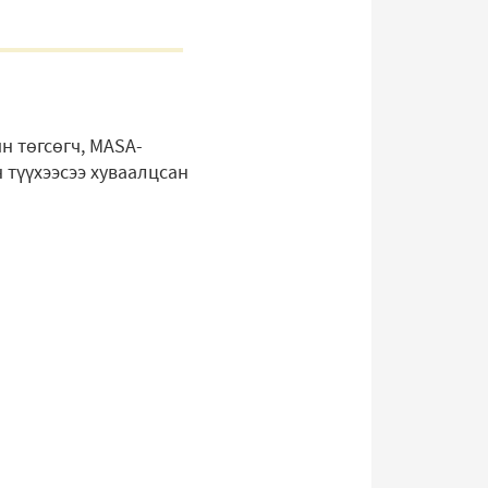
н төгсөгч, MASA-
 түүхээсээ хуваалцсан