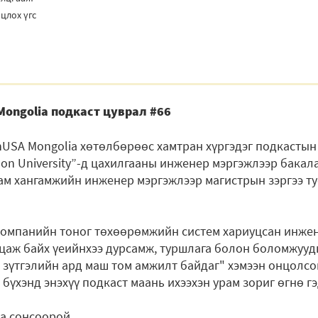
цлох үгс
Mongolia подкаст цуврал #66
USA Mongolia хөтөлбөрөөс хамтран хүргэдэг подкастын
on University”-д цахилгааны инженер мэргэжлээр бакала
 хангамжийн инженер мэргэжлээр магистрын зэргээ тус 
 компанийн тоног төхөөрөмжийн систем хариуцсан инже
лцаж байх үеийнхээ дурсамж, туршлага болон боломжууд
 зүтгэлийн ард маш том амжилт байдаг" хэмээн онцолсо
 бүхэнд энэхүү подкаст маань ихээхэн урам зориг өгнө гэ
а сонсоорой.