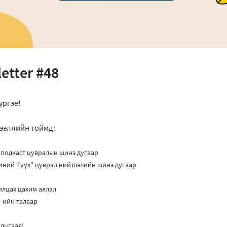
etter #48
үргэе!
ээллийн тоймд:
 подкаст цувралын шинэ дугаар
иний Түүх" цуврал нийтлэлийн шинэ дугаар
илцах цахим аялал
-ийн талаар
лцгаая!