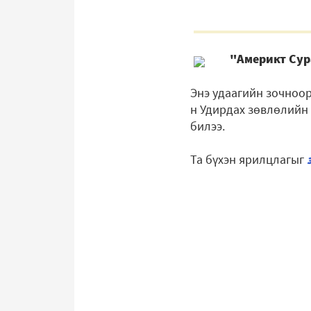
"Америкт Сура
Энэ удаагийн зочноор
н Удирдах зөвлөлийн 
билээ.
Та бүхэн ярилцлагыг