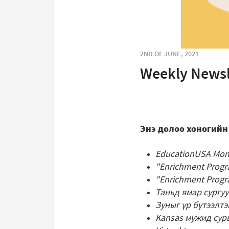
2ND OF JUNE, 2021
Weekly Newsl
Энэ долоо хоногийн
EducationUSA Mon
"Enrichment Progr
"Enrichment Prog
Таньд ямар сургуу
Зуныг үр бүтээлт
Kansas мужид сур