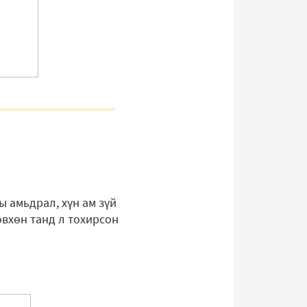
 амьдрал, хүн ам зүй
өвхөн танд л тохирсон