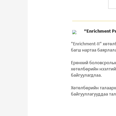
"Enrichment P
"Enrichment-II" хөтө
багш нартаа баярлал
Ерөнхий боловсролын
хөтөлбөрийн нээлтийн
байгуулагдлаа.
Хөтөлбөрийн талаарх
байгууллагууддаа та