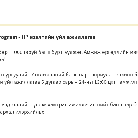
rogram - II" нээлтийн үйл ажиллагаа
лбөрт 1000 гаруй багш бүртгүүлжээ. Амжиж өргөдлийн ма
аа!
 сургуулийн Англи хэлний багш нарт зориулан зохион б
 үйл ажиллагаа 5 дугаар сарын 24-ны 13:00 цагт амжил
 мэдээллийг түгээж хамтран ажилласан нийт багш нар б
лархал илэрхийлье