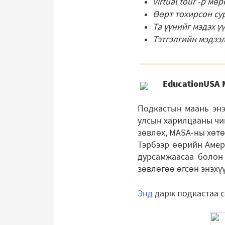
Virtual tour -р м
Өөрт тохирсон сур
Та үүнийг мэдэх үү
Тэтгэлгийн мэдээ
EducationUSA 
Подкастын маань энэ 
улсын харилцааны чи
зөвлөх, MASA-ны хөт
Тэрбээр өөрийн Амер
дурсамжаасаа болон 
зөвлөгөө өгсөн энэхү
Энд
дарж подкастаа с