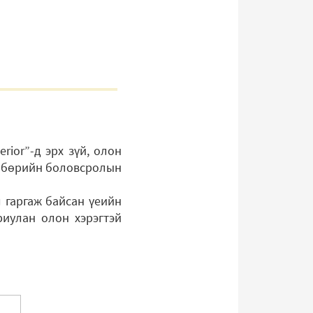
rior”-д эрх зүй, олон
өлбөрийн боловсролын
 гаргаж байсан үеийн
риулан олон хэрэгтэй