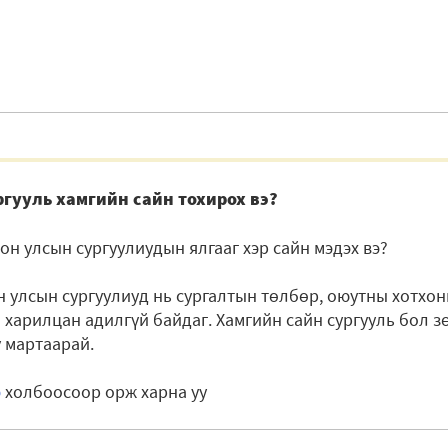
ргууль хамгийн сайн тохирох вэ?
он улсын сургуулиудын ялгааг хэр сайн мэдэх вэ?
 улсын сургуулиуд нь сургалтын төлбөр, оюутны хотхоны
а харилцан адилгүй байдаг. Хамгийн сайн сургууль бол з
ү мартаарай.
э
холбоосоор орж харна уу