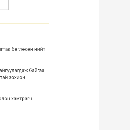
ягтаа бөглөсөн нийт
айгуулагдаж байгаа
ттай зохион
олон хамтрагч