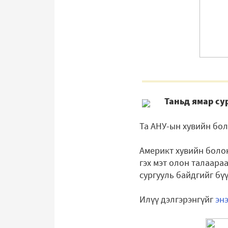
Таньд ямар су
Та АНУ-ын хувийн бол
Америкт хувийн болон
гэх мэт олон талаара
сургууль байдгийг бү
Илүү дэлгэрэнгүйг
эн