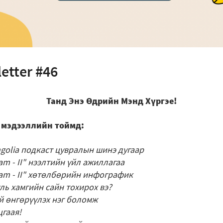
etter #46
Танд Энэ Өдрийн Мэнд Хүргэе!
 мэдээллийн тоймд:
golia подкаст цувралын шинэ дугаар
am - II" нээлтийн үйл ажиллагаа
ram - II" хөтөлбөрийн инфографик
ль хамгийн сайн тохирох вэ?
эй өнгөрүүлэх нэг боломж
цгаая!