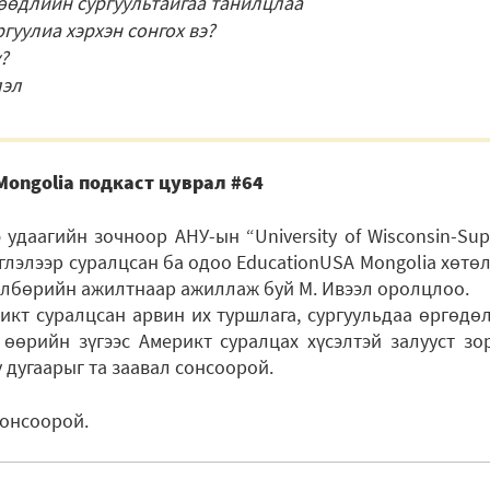
өрөөдлийн сургуультайгаа танилцлаа
гуулиа хэрхэн сонгох вэ?
?
лэл
Mongolia подкаст цуврал #64
удаагийн зочноор АНУ-ын “University of Wisconsin-Supe
глэлээр суралцсан ба одоо EducationUSA Mongolia хөт
өлбөрийн ажилтнаар ажиллаж буй М. Ивээл оролцлоо.
икт суралцсан арвин их туршлага, сургуульдаа өргөдөл
өөрийн зүгээс Америкт суралцах хүсэлтэй залууст зо
ү дугаарыг та заавал сонсоорой.
онсоорой.