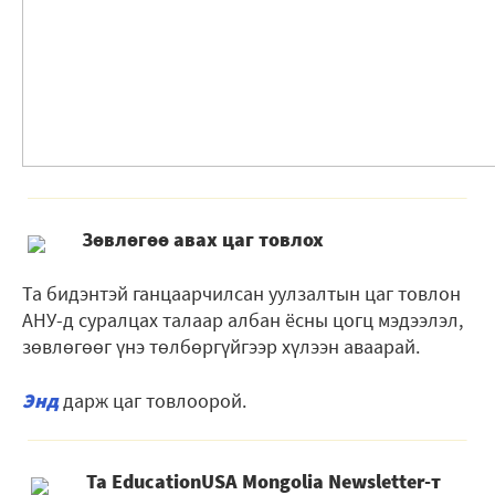
Зѳвлѳгѳѳ авах цаг товлох
Та бидэнтэй ганцаарчилсан уулзалтын цаг товлон
АНУ-д суралцах талаар албан ёсны цогц мэдээлэл,
зөвлөгөөг үнэ тѳлбѳргүйгээр хүлээн аваарай.
Энд
дарж цаг товлоорой.
Та EducationUSA Mongolia Newsletter-т