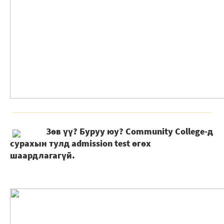
Зөв үү? Буруу юу? Community College-д
сурахын тулд admission test өгөх
шаардлагагүй.