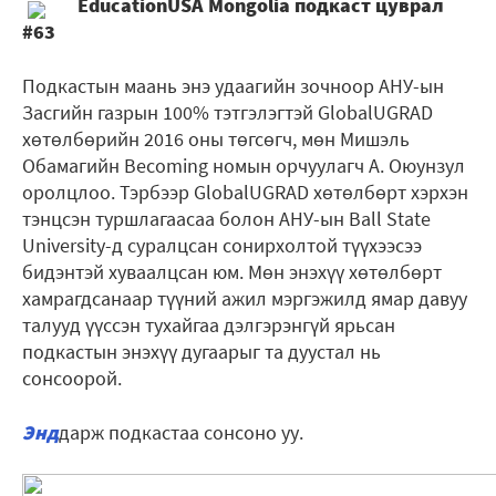
EducationUSA Mongolia подкаст цуврал
#63
Подкастын маань энэ удаагийн зочноор АНУ-ын
Засгийн газрын 100% тэтгэлэгтэй GlobalUGRAD
хөтөлбөрийн 2016 оны төгсөгч, мөн Мишэль
Обамагийн Becoming номын орчуулагч А. Оюунзул
оролцлоо. Тэрбээр GlobalUGRAD хөтөлбөрт хэрхэн
тэнцсэн туршлагаасаа болон АНУ-ын Ball State
University-д суралцсан сонирхолтой түүхээсээ
бидэнтэй хуваалцсан юм. Мөн энэхүү хөтөлбөрт
хамрагдсанаар түүний ажил мэргэжилд ямар давуу
талууд үүссэн тухайгаа дэлгэрэнгүй ярьсан
подкастын энэхүү дугаарыг та дуустал нь
сонсоорой.
Энд
дарж подкастаа сонсоно уу.