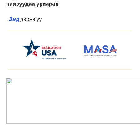
найзуудаа уриарай
Энд
дарна уу