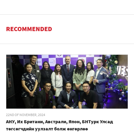
RECOMMENDED
22ND OF NOVEMBER, 2024
АНУ, Их Британи, Австрали, Япон, БНТурк Улсад
төгсөгчдийн уулзалт болж өнгөрлөө