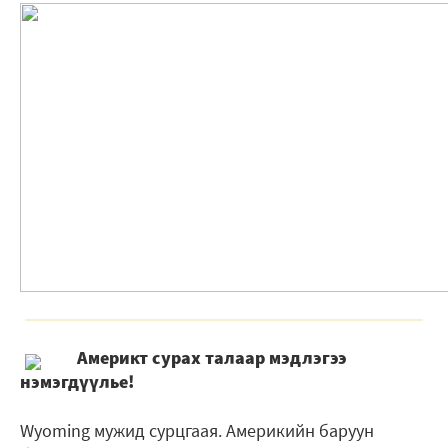
Америкт сурах талаар мэдлэгээ
нэмэгдүүлье!
Wyoming мужид сурцгаая. Америкийн баруун