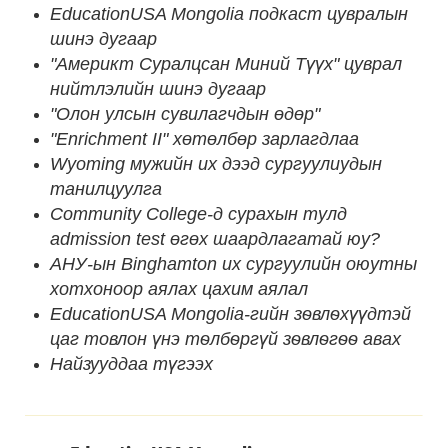
EducationUSA Mongolia подкаст цувралын
шинэ дугаар
"Америкт Суралцсан Миний Түүх" цуврал
нийтлэлийн шинэ дугаар
"Олон улсын сувилагчдын өдөр"
"Enrichment II" хөтөлбөр зарлагдлаа
Wyoming мужийн их дээд сургуулиудын
танилцуулга
Community College-д сурахын тулд
admission test өгөх шаардлагатай юу?
АНУ-ын Binghamton их сургуулийн оюутны
хотхоноор аялах цахим аялал
EducationUSA Mongolia-гийн зѳвлѳхүүдтэй
цаг товлон үнэ тѳлбѳргүй зѳвлѳгѳѳ авах
Найзууддаа түгээх