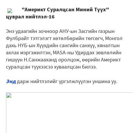
"Америкт Суралцсан Миний Түүх"
цуврал нийтлэл-16
Энэ удаагийн зочноор АНУ-ын Засгийн газрын
Фулбрайт тэтгэлэгт хөтөлбөрийн төгсөгч, Монгол
дахь НҮБ-ын Хүүхдийн сангийн санхүү, хяналтын
ахлах мэргэжилтэн, MASA-ны Удирдах зөвлөлийн
гишүүн Н.Санжааханд оролцож, өөрийн Америкт
суралцсан түүхээсээ хуваалцсан билээ.
Энд
дарж нийтлэлийг үргэлжлүүлэн уншина уу.