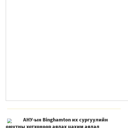
АНУ-ын Binghamton их сургуулийн
оюутны хотхоноор аялах цахим аялал