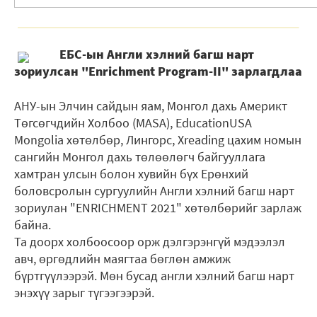
ЕБС-ын Англи хэлний багш нарт
зориулсан "Enrichment Program-II" зарлагдлаа
АНУ-ын Элчин сайдын яам, Монгол дахь Америкт
Төгсөгчдийн Холбоо (MASA), EducationUSA
Mongolia хөтөлбөр, Лингорс, Xreading цахим номын
сангийн Монгол дахь төлөөлөгч байгууллага
хамтран улсын болон хувийн бүх Ерөнхий
боловсролын сургуулийн Англи хэлний багш нарт
зориулан "ENRICHMENT 2021" хөтөлбөрийг зарлаж
байна.
Та доорх холбоосоор орж дэлгэрэнгүй мэдээлэл
авч, өргөдлийн маягтаа бөглөн амжиж
бүртгүүлээрэй. Мөн бусад англи хэлний багш нарт
энэхүү зарыг түгээгээрэй.