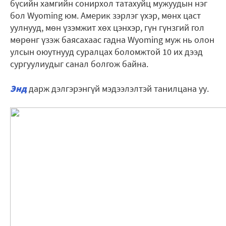
бүсийн хамгийн сонирхол татахуйц мужуудын нэг
бол Wyoming юм. Америк зэрлэг үхэр, мөнх цаст
уулнууд, мөн үзэмжит хөх цэнхэр, гүн гүнзгий гол
мөрөнг үзэж баясахаас гадна Wyoming муж нь олон
улсын оюутнууд суралцах боломжтой 10 их дээд
сургуулиудыг санал болгож байна.
Энд
дарж дэлгэрэнгүй мэдээлэлтэй танилцана уу.