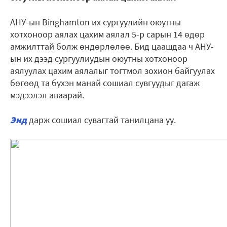
АНУ-ын Binghamton их сургуулийн оюутны
хотхоноор аялах цахим аялал 5-р сарын 14 өдөр
амжилттай болж өндөрлөлөө. Бид цаашдаа ч АНУ-
ын их дээд сургуулиудын оюутны хотхоноор
аялуулах цахим аялалыг тогтмол зохион байгуулах
бөгөөд та бүхэн манай сошиал сувгуудыг дагаж
мэдээлэл аваарай.
Энд
дарж сошиал сувагтай танилцана уу.