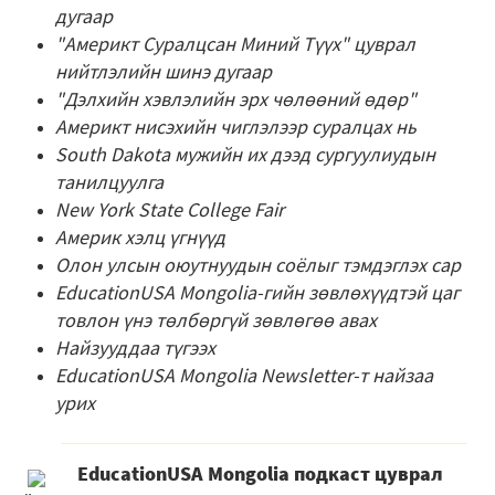
дугаар
"Америкт Суралцсан Миний Түүх" цуврал
нийтлэлийн шинэ дугаар
"Дэлхийн хэвлэлийн эрх чөлөөний өдөр"
Америкт нисэхийн чиглэлээр суралцах нь
South Dakota мужийн их дээд сургуулиудын
танилцуулга
New York State College Fair
Америк хэлц үгнүүд
Олон улсын оюутнуудын соёлыг тэмдэглэх сар
EducationUSA Mongolia-гийн зѳвлѳхүүдтэй цаг
товлон үнэ тѳлбѳргүй зѳвлѳгѳѳ авах
Найзууддаа түгээх
EducationUSA Mongolia Newsletter-т найзаа
урих
EducationUSA Mongolia подкаст цуврал