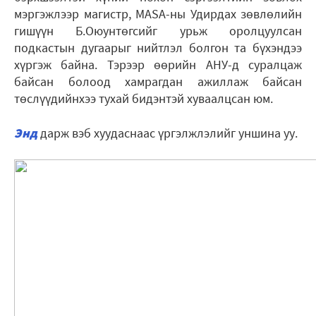
мэргэжлээр магистр, MASA-ны Удирдах зөвлөлийн
гишүүн Б.Оюунтөгсийг урьж оролцуулсан
подкастын дугаарыг нийтлэл болгон та бүхэндээ
хүргэж байна. Тэрээр өөрийн АНУ-д суралцаж
байсан болоод хамрагдан ажиллаж байсан
төслүүдийнхээ тухай бидэнтэй хуваалцсан юм.
Энд
дарж вэб хуудаснаас үргэлжлэлийг уншина уу.