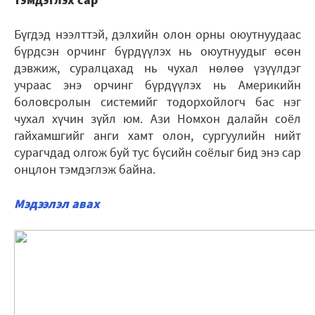
Бүгдэд нээлттэй, дэлхийн олон орны оюутнуудаас
бүрдсэн орчинг бүрдүүлэх нь оюутнуудыг өсөн
дэвжиж, суралцахад нь чухал нөлөө үзүүлдэг
учраас энэ орчинг бүрдүүлэх нь Америкийн
боловсролын системийг тодорхойлогч бас нэг
чухал хүчин зүйл юм. Ази Номхон далайн соёл
гайхамшгийг анги хамт олон, сургуулийн нийт
сурагчдад олгож буй тус бүсийн соёлыг бид энэ сар
онцлон тэмдэглэж байна.
Мэдээлэл авах