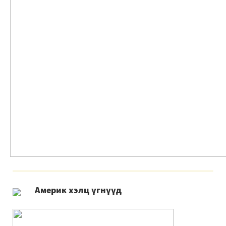
Америк хэлц үгнүүд