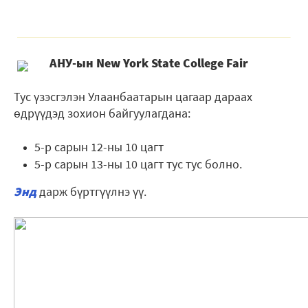
АНУ-ын New York State College Fair
Тус үзэсгэлэн Улаанбаатарын цагаар дараах
өдрүүдэд зохион байгуулагдана:
5-р сарын 12-ны 10 цагт
5-р сарын 13-ны 10 цагт тус тус болно.
Энд
дарж бүртгүүлнэ үү.