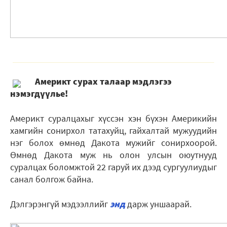
Америкт сурах талаар мэдлэгээ
нэмэгдүүлье!
Америкт суралцахыг хүссэн хэн бүхэн Америкийн
хамгийн сонирхол татахуйц, гайхалтай мужуудийн
нэг болох өмнөд Дакота мужийг сонирхоорой.
Өмнөд Дакота муж нь олон улсын оюутнууд
суралцах боломжтой 22 гаруй их дээд сургуулиудыг
санал болгож байна.
Дэлгэрэнгүй мэдээллийг
энд
дарж уншаарай.