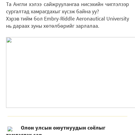
Та Англи хэлээ сайжруулангаа нисэхийн чиглэлээр
сургалтад хамрагдахыг хүсэж байна уу?
Хэрэв тийм бол Embry-Riddle Aeronautical University
нь дараах зуны хөтөлбөрийг зарлалаа.
Олон улсын оюутнуудын соёлыг
тэмдэглэх сар