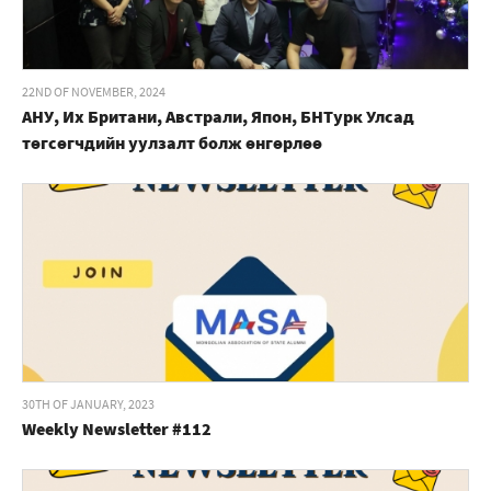
22ND OF NOVEMBER, 2024
АНУ, Их Британи, Австрали, Япон, БНТурк Улсад
төгсөгчдийн уулзалт болж өнгөрлөө
30TH OF JANUARY, 2023
Weekly Newsletter #112