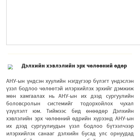
Дэлхийн хэвлэлийн эрх чөлөөний өдөр
АНУ-ын үндсэн хуулийн нэгдүгээр бүлэгт үндэслэн
үзэл бодлоо чөлөөтэй илэрхийлэх эрхийг дэмжиж
мөн хамгаалах нь АНУ-ын их дээд сургуулийн
боловсролын системийг тодорхойлох чухал
үзүүлэлт юм. Тиймээс бид өнөөдөр Дэлхийн
хэвлэлийн эрх чөлөөний өдрийн хүрээнд АНУ-ын
их дээд сургуулиудын үзэл бодлоо бүтээлчээр
илэрхийлэх санааг дэлхийн бусад улс орнуудад