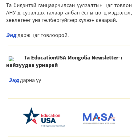
Та бидэнтэй ганцаарчилсан уулзалтын цаг товлон
АНУ-д суралцах талаар албан ёсны цогц мэдээлэл,
зөвлөгөөг үнэ тѳлбѳргүйгээр хүлээн аваарай.
Энд
дарж цаг товлоорой.
Та EducationUSA Mongolia Newsletter-т
найзуудаа уриарай
Энд
дарна уу