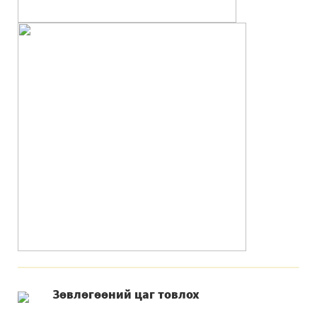
Зѳвлѳгѳѳний цаг товлох