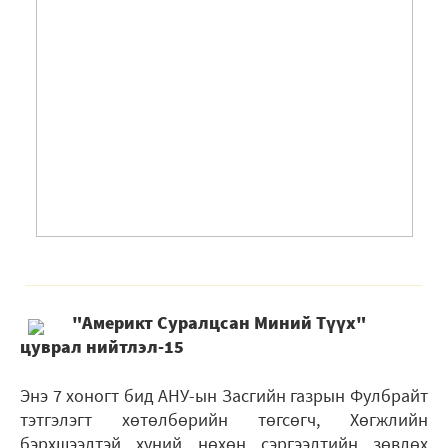
"Америкт Суралцсан Миний Түүх"
цуврал нийтлэл-15
Энэ 7 хоногт бид АНУ-ын Засгийн газрын Фулбрайт
тэтгэлэгт хөтөлбөрийн төгсөгч, Хөгжлийн
бэрхшээлтэй хүний нөхөн сэргээлтийн зөвлөх