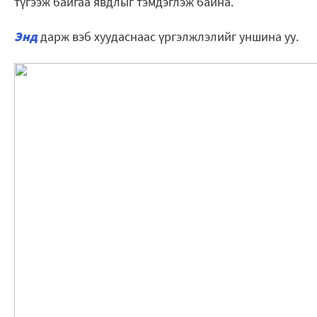
түгээж байгаа явдлыг тэмдэглэж байна.
Энд
дарж вэб хуудаснаас үргэлжлэлийг уншина уу.