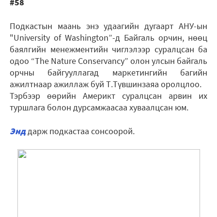
#58
Подкастын маань энэ удаагийн дугаарт АНУ-ын
"University of Washington”-д Байгаль орчин, нөөц
баялгийн менежментийн чиглэлээр суралцсан ба
одоо “The Nature Conservancy” олон улсын байгаль
орчны байгууллагад маркетингийн багийн
ажилтнаар ажиллаж буй Т.Түвшинзаяа оролцлоо.
Тэрбээр өөрийн Америкт суралцсан арвин их
туршлага болон дурсамжаасаа хуваалцсан юм.
Энд
дарж подкастаа сонсоорой.