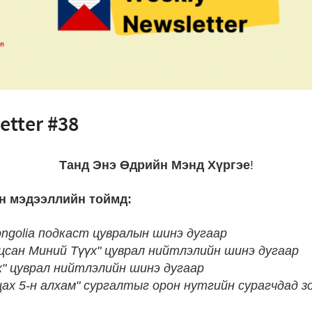
etter #38
Танд Энэ Өдрийн Мэнд Хүргэе
!
н мэдээллийн тоймд:
ngolia подкаст цувралын шинэ дугаар
сан Миний Түүх" цуврал нийтлэлийн шинэ дугаар
" цуврал нийтлэлийн шинэ дугаар
ах 5-н алхам" сургалтыг орон нутгийн сурагчдад з