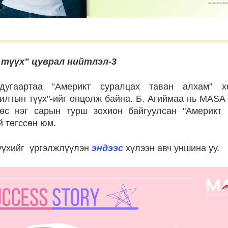
үүх" цуврал нийтлэл-3
угаартаа “Америкт суралцах таван алхам” хө
илтын түүх"-ийг онцолж байна. Б. Агиймаа нь MASA
өөс нэг сарын турш зохион байгуулсан "Америкт
й төгссөн юм.
үүхийг үргэлжлүүлэн
эндээс
хүлээн авч уншина уу.