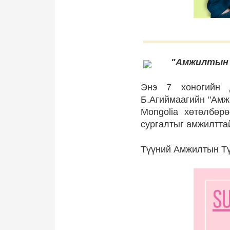
"Амжилтын т
Энэ 7 хоногийн д
Б.Агиймаагийн "Амж
Mongolia хөтөлбөр
сургалтыг амжилтта
Түүний Амжилтын Т