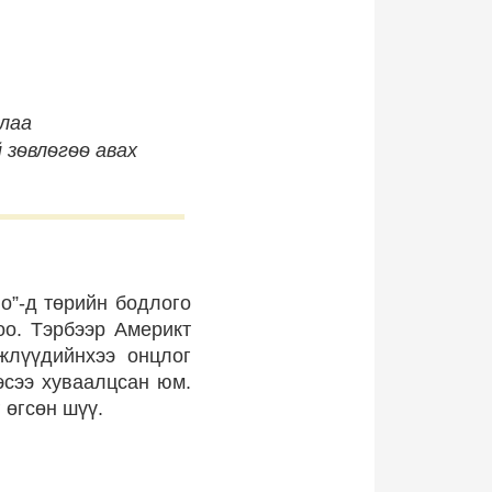
лаа
 зѳвлѳгѳѳ авах
go”-д төрийн бодлого
оо. Тэрбээр Америкт
жлүүдийнхээ онцлог
эсээ хуваалцсан юм.
 өгсөн шүү.