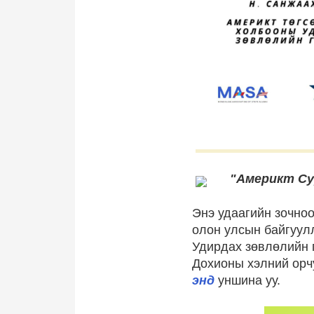
"Америкт Су
Энэ удаагийн зочно
олон улсын байгуу
Удирдах зөвлөлийн 
Дохионы хэлний орч
энд
уншина уу.