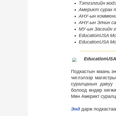
Тэтгэлгийн мэд
Америкт сурах т
АНУ-ын коммюни
АНУ-ын Элчин са
МУ-ын Засгийн 
EducationUSA Mo
EducationUSA Mon
EducationUSA
Подкастын маань энэ
чиглэлээр магистры
суралцахын давуу 
болоод өндөр хөгжи
Мөн Америкт суралца
Энд
дарж подкастаа