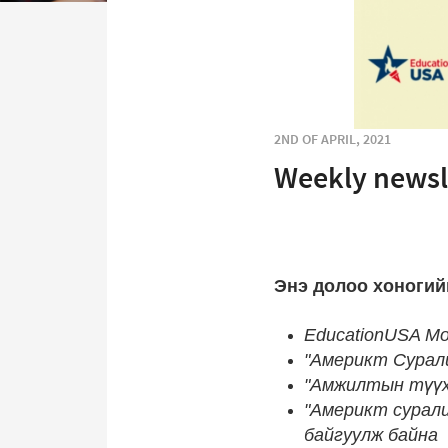
2ND OF APRIL, 2021
Weekly newsl
Энэ долоо хоногий
EducationUSA Mo
"Америкт Суралц
"Амжилтын түүх
"Америкт суралц
байгуулж байна