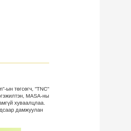
m"-ын төгсөгч, "TNC"
эргэжилтэн, MASA-ны
амгүй хуваалцлаа.
уудсаар дамжуулан