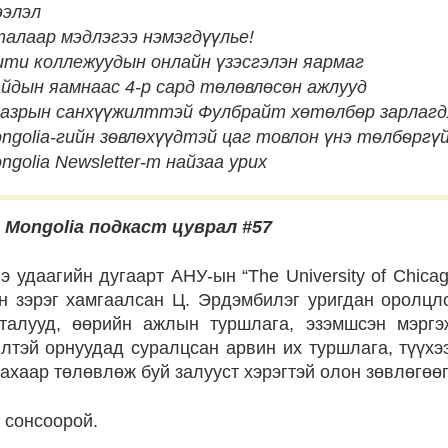
ээлэл
алаар мэдлэгээ нэмэгдүүлье!
ти коллежуудын онлайн үзэсгэлэн яармаг
йдын яамнаас 4-р сард төлөвлөсөн ажлууд
газрын санхүүжилттэй Фулбрайт хөтөлбөр зарлагд
ngolia-гийн зѳвлѳхүүдтэй цаг товлон үнэ тѳлбѳргүй
golia Newsletter-т найзаа урих
 Mongolia подкаст цуврал #57
 удаагийн дугаарт АНУ-ын “The University of Chica
н зэрэг хамгаалсан Ц. Эрдэмбилэг уригдан оролцл
талууд, өөрийн ажлын туршлага, эзэмшсэн мэргэ
лтэй орнуудад суралцсан арвин их туршлага, түүхэ
хаар төлөвлөж буй залууст хэрэгтэй олон зөвлөгөөг
 сонсоорой.