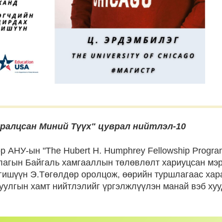
ралцсан Миний Түүх" цуврал нийтлэл-10
ор АНУ-ын "The Hubert H. Humphrey Fellowship Progra
ллагын Байгаль хамгааллын төлөвлөлт хариуцсан м
гишүүн Э.Төгөлдөр оролцож, өөрийн туршлагаас хар
уулгын хамт нийтлэлийг үргэлжлүүлэн манай вэб х