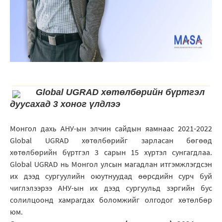
Global UGRAD хөтөлбөрийн бүртгэл
дуусахад 3 хоног үлдлээ
Монгол дахь АНУ-ын элчин сайдын яамнаас 2021-2022
Global UGRAD хөтөлбөрийг зарласан бөгөөд
хөтөлбөрийн бүртгэл 3 сарын 15 хүртэл сунгагдлаа.
Global UGRAD нь Монгол улсын магадлан итгэмжлэгдсэн
их дээд сургуулийн оюутнуудад өөрсдийн сурч буй
чиглэлээрээ АНУ-ын их дээд сургуульд зэргийн бус
солилцоонд хамрагдах боломжийг олгодог хөтөлбөр
юм.