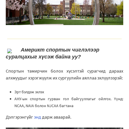
Америкт спортын чиглэлээр
суралцахыг хүсэж байна уу?
Спортын тамирчин болох хүсэлтэй сурагчид дараах
алхмуудыг хэрэгжүүлж их сургуулийн аяллаа эхлүүлээрэй:
Эрт бэлдэж эхлэх
АНУ-ын спортын гурван гол байгууллагыг ойлгох. Үүнд:
NCAA, NAIA болон NJCAA багтана
Дэлгэрэнгүйг
энд
дарж аваарай.