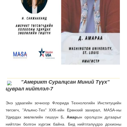
"Америкт Суралцсан Миний Түүх"
цуврал нийтлэл-7
Энэ удаагийн зочноор Флорида Технологийн Институцийн
төгсөгч, "Альянс-Тех" ХХК-ийн Ерөнхий захирал, MASA-ны
Удирдах зөвлөлийн гишүүн Б
. Амар
ын оролцсон дугаарыг
нийтлэн болгон хүргэж байна. Бид нийтлэлүүдээ дохионы