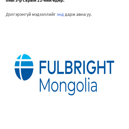
Дэлгэрэнгүй мэдээллийг
энд
дарж авна уу.