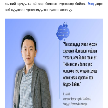
хэлний орчуулгатайгаар бэлтгэн хүргэсээр байна.
Энд
дарж
вэб хуудсаас үргэлжлүүлэн хүлээн авна уу.