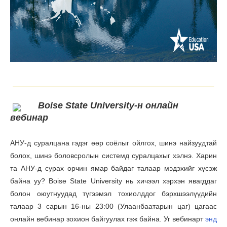
Boise State University-н онлайн
вебинар
АНУ-д суралцана гэдэг өөр соёлыг ойлгох, шинэ найзуудтай
болох, шинэ боловсролын системд суралцахыг хэлнэ. Харин
та АНУ-д сурах орчин ямар байдаг талаар мэдэхийг хүсэж
байна уу? Boise State University нь хичээл хэрхэн явагддаг
болон оюутнуудад түгээмэл тохиолддог бэрхшээлүүдийн
талаар 3 сарын 16-ны 23:00 (Улаанбаатарын цаг) цагаас
онлайн вебинар зохион байгуулах гэж байна. Уг вебинарт
энд