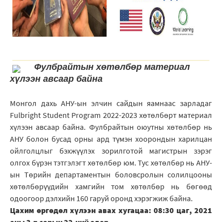
Фулбрайтын хөтөлбөр материал
хүлээн авсаар байна
Монгол дахь АНУ-ын элчин сайдын яамнаас зарладаг
Fulbright Student Program 2022-2023 хөтөлбөрт материал
хүлээн авсаар байна. Фулбрайтын оюутны хөтөлбөр нь
АНУ болон бусад орны ард түмэн хоорондын харилцан
ойлголцлыг бэхжүүлэх зорилготой магистрын зэрэг
олгох бүрэн тэтгэлэгт хөтөлбөр юм. Тус хөтөлбөр нь АНУ-
ын Төрийн департаментын боловсролын солилцооны
хөтөлбөрүүдийн хамгийн том хөтөлбөр нь бөгөөд
одоогоор дэлхийн 160 гаруй оронд хэрэгжиж байна.
Цахим өргөдөл хүлээн авах хугацаа: 08:30 цаг, 2021
оны 3-р сарын 22-ний өдөр.