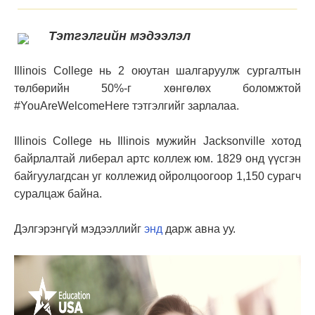
Тэтгэлгийн мэдээлэл
Illinois College нь 2 оюутан шалгаруулж сургалтын
төлбөрийн 50%-г хөнгөлөх боломжтой
#YouAreWelcomeHere тэтгэлгийг зарлалаа.
Illinois College нь Illinois мужийн Jacksonville хотод
байрлалтай либерал артс коллеж юм. 1829 онд үүсгэн
байгуулагдсан уг коллежид ойролцоогоор 1,150 сурагч
суралцаж байна.
Дэлгэрэнгүй мэдээллийг
энд
дарж авна уу.