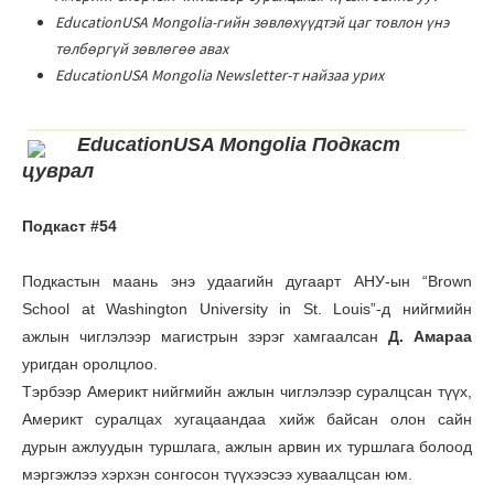
EducationUSA Mongolia-гийн зѳвлѳхүүдтэй цаг товлон үнэ
тѳлбѳргүй зѳвлѳгѳѳ авах
EducationUSA Mongolia Newsletter-т найзаа урих
EducationUSA Mongolia Подкаст
цуврал
Подкаст #54
Подкастын маань энэ удаагийн дугаарт АНУ-ын “Brown
School at Washington University in St. Louis”-д нийгмийн
ажлын чиглэлээр магистрын зэрэг хамгаалсан
Д. Амараа
уригдан оролцлоо.
Тэрбээр Америкт нийгмийн ажлын чиглэлээр суралцсан түүх,
Америкт суралцах хугацаандаа хийж байсан олон сайн
дурын ажлуудын туршлага, ажлын арвин их туршлага болоод
мэргэжлээ хэрхэн сонгосон түүхээсээ хуваалцсан юм.