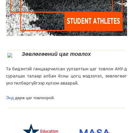
Зѳвлѳгѳѳний цаг товлох
Та бидэнтэй ганцаарчилсан уулзалтын цаг товлон АНУ-д
суралцах талаар албан ёсны цогц мэдээлэл, зөвлөгөөг
үнэ тѳлбѳргүйгээр хүлээн аваарай.
Энд
дарж цаг товлоорой.