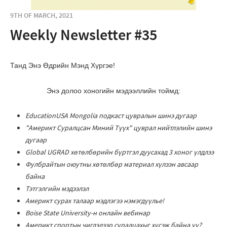
9TH OF MARCH, 2021
Weekly Newsletter #35
Танд Энэ Өдрийн Мэнд Хүргэе!
Энэ долоо хоногийн мэдээллийн тоймд:
EducationUSA Mongolia подкаст цувралын шинэ дугаар
"Америкт Суралцсан Миний Түүх" цуврал нийтлэлийн шинэ
дугаар
Global UGRAD хөтөлбөрийн бүртгэл дуусахад 3 хоног үлдлээ
Фулбрайтын оюутны хөтөлбөр материал хүлээн авсаар
байна
Тэтгэлгийн мэдээлэл
Америкт сурах талаар мэдлэгээ нэмэгдүүлье!
Boise State University-н онлайн вебинар
Америкт спортын чиглэлээр суралцахыг хүсэж байна уу?