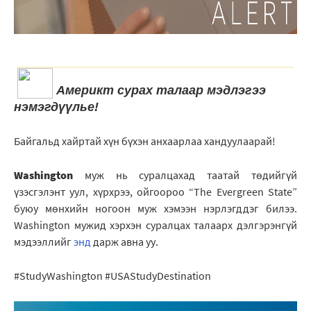
Америкт сурах талаар мэдлэгээ
нэмэгдүүлье!
Байгальд хайртай хүн бүхэн анхаарлаа хандуулаарай!
Washington
муж нь суралцахад таатай төдийгүй
үзэсгэлэнт уул, хүрхрээ, ойгоороо “The Evergreen State”
буюу мөнхийн ногоон муж хэмээн нэрлэгддэг билээ.
Washington мужид хэрхэн суралцах талаарх дэлгэрэнгүй
мэдээллийг
энд
дарж авна уу.
#StudyWashington #USAStudyDestination