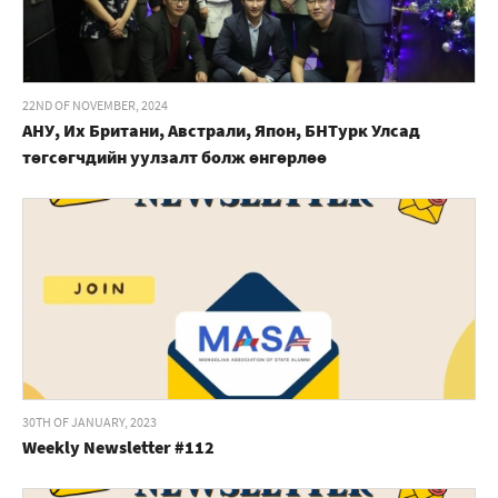
22ND OF NOVEMBER, 2024
АНУ, Их Британи, Австрали, Япон, БНТурк Улсад
төгсөгчдийн уулзалт болж өнгөрлөө
30TH OF JANUARY, 2023
Weekly Newsletter #112