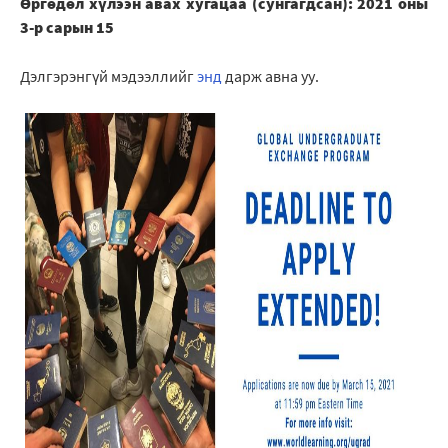
Өргөдөл хүлээн авах хугацаа (сунгагдсан): 2021 оны
3-р сарын 15
Дэлгэрэнгүй мэдээллийг
энд
дарж авна уу.