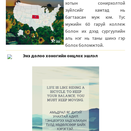
хотын сонирхолтой
зүйлсийг хамтад нь
багтаасан муж юм. Тус
мужийн 60 гаруй коллеж
болон их дээд сургуулийн
аль нэг нь таны шинэ гэр
болох боломжтой.
Энэ долоо хоногийн онцлох эшлэл