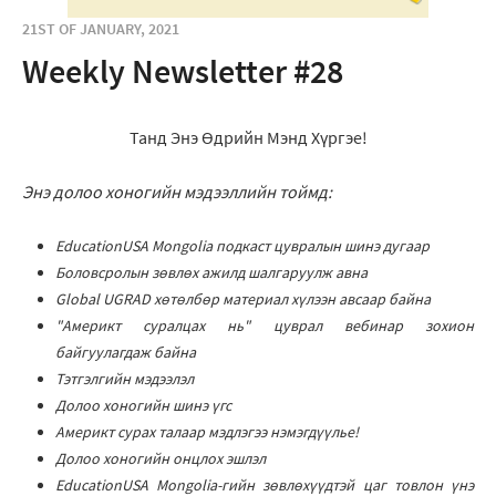
21ST OF JANUARY, 2021
Weekly Newsletter #28
Танд Энэ Өдрийн Мэнд Хүргэе!
Энэ долоо хоногийн мэдээллийн тоймд:
EducationUSA Mongolia подкаст цувралын шинэ дугаар
Боловсролын зөвлөх ажилд шалгаруулж авна
Global UGRAD хөтөлбөр материал хүлээн авсаар байна
"Америкт суралцах нь" цуврал вебинар зохион
байгуулагдаж байна
Тэтгэлгийн мэдээлэл
Долоо хоногийн шинэ үгс
Америкт сурах талаар мэдлэгээ нэмэгдүүлье!
Долоо хоногийн онцлох эшлэл
EducationUSA Mongolia-гийн зѳвлѳхүүдтэй цаг товлон үнэ