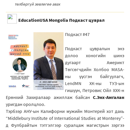
тѳлбѳргүй зѳвлѳгѳѳ авах
EducationUSA Mongolia Подкаст цуврал
Подкаст #47
Подкаст цувралын энэ
долоо хоногийн шинэ
дугаарт Америкт
Төгсөгчдийн Холбоо MASA-
ны үүсгэн байгуулагч,
LendMN ХК-ны ТУЗ-ын
гишүүн, Петровис Oйл ХХК-н
Ерөнхий Захиралаар ажиллаж байсан
С.Энх-Амгалан
уригдан оролцлоо.
Тэрбээр АНУ-ын Калифорни мужийн Монтерей хот дахь
“Middlebury Institute of International Studies at Monterey”-
д Фулбрайтын тэтгэлгээр суралцаж магистрын зэргээ