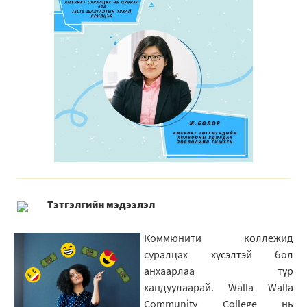
Тэтгэлгийн мэдээлэл
Коммюнити коллежид
суралцах хүсэлтэй бол
анхаарлаа түр
хандуулаарай. Walla Walla
Community College нь