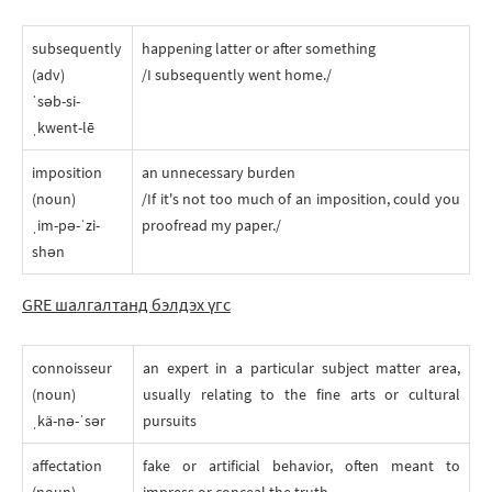
subsequently
happening latter or after something
(adv)
/I subsequently went home./
ˈsəb-si-
ˌkwent-lē
imposition
an unnecessary burden
(noun)
/If it's not too much of an imposition, could you
ˌim-pə-ˈzi-
proofread my paper./
shən
GRE шалгалтанд бэлдэх үгc
connoisseur
an expert in a particular subject matter area,
(noun)
usually relating to the fine arts or cultural
ˌkä-nə-ˈsər
pursuits
affectation
fake or artificial behavior, often meant to