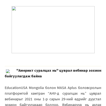
"Америкт суралцах нь" цуврал вебинар зохион
байгуулагдаж байна
EducationUSA Mongolia болон MASA Aplus боловсролын
платформтой хамтран “АНУ-д суралцах нь” цуврал
вебинарыг 2021 оны 1-р сарын 29-ний өдрийг дуустал
зохион байгуулахаар боллоо. Вэбинарууд нь ахлах