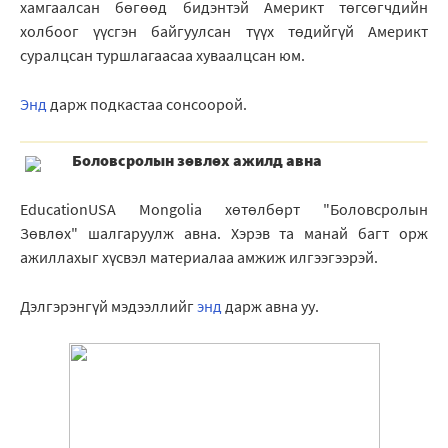
хамгаалсан бөгөөд бидэнтэй Америкт төгсөгчдийн
холбоог үүсгэн байгуулсан түүх төдийгүй Америкт
суралцсан туршлагаасаа хуваалцсан юм.
Энд
дарж подкастаа сонсоорой.
Боловсролын зөвлөх ажилд авна
EducationUSA Mongolia хөтөлбөрт "Боловсролын
Зөвлөх" шалгаруулж авна. Хэрэв та манай багт орж
ажиллахыг хүсвэл материалаа амжиж илгээгээрэй.
Дэлгэрэнгүй мэдээллийг
энд
дарж авна уу.