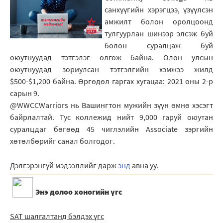
санхүүгийн хэрэгцээ, үзүүлсэн
амжилт болон оролцоонд
тулгуурлан шинээр элсэж буй
болон суралцаж буй
оюутнуудад тэтгэлэг олгож байна. Олон улсын
оюутнуудад зориулсан тэтгэлгийн хэмжээ жилд
$500-$1,200 байна. Өргөдөл гаргах хугацаа: 2021 оны 2-р
сарын 9.
@WWCCWarriors нь Вашингтон мужийн зүүн өмнө хэсэгт
байрлалтай. Тус коллежид нийт 9,000 гаруй оюутан
суралцдаг бөгөөд 45 чиглэлийн Associate зэргийн
хөтөлбөрийг санал болгодог.
Дэлгэрэнгүй мэдээллийг дарж
энд
авна уу.
Энэ долоо хоногийн үгc
SAT шалгалтанд бэлдэх үгc