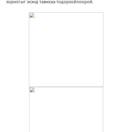
зорилгыг эхэнд тавихаа тодорхойлоорой.