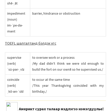
shē-ˌāt
impediment
barrier, hindrance or obstruction
(noun)
im-ˈpe-də-
mənt
TOEFL шалгалтанд бэлдэх үгc
supervise
to oversee work or a process
(verb)
/My dad didn't think we were old enough to
ˈsü-pər-ˌvīz
build the fort on our own8 so he supervised us./
coincide
to occur at the same time
(verb)
/This year Thanksgiving coincided with my
ˌkō-ən-ˈsīd
birthday./
Америкт сурах талаар мэдлэгээ нэмэгдүүлье!