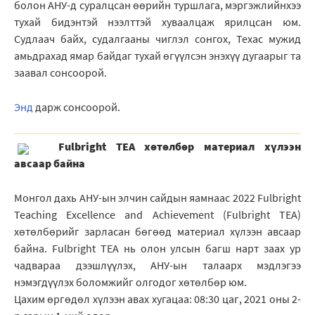
болон АНУ-д суралцсан өөрийн туршлага, мэргэжлийнхээ
тухай бидэнтэй нээлттэй хуваалцаж ярилцсан юм.
Судлаач байх, судалгааны чиглэл сонгох, Техас мужид
амьдрахад ямар байдаг тухай өгүүлсэн энэхүү дугаарыг та
заавал сонсоорой.
Энд
дарж сонсоорой.
Fulbright TEA хөтөлбөр материал хүлээн
авсаар байна
Монгол дахь АНУ-ын элчин сайдын яамнаас 2022 Fulbright
Teaching Excellence and Achievement (Fulbright TEA)
хөтөлбөрийг зарласан бөгөөд материал хүлээн авсаар
байна. Fulbright TEA нь олон улсын багш нарт заах ур
чадвараа дээшлүүлэх, АНУ-ын талаарх мэдлэгээ
нэмэгдүүлэх боломжийг олгодог хөтөлбөр юм.
Цахим өргөдөл хүлээн авах хугацаа: 08:30 цаг, 2021 оны 2-