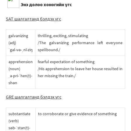
Энэ долоо хоногийн үгc
SAT шалгалтанд бэлдэх үгc
galvanizing
thrilling, exciting, stimulating
(adj)
/The galvanizing performance left everyone
ˈgal-və-ˌnī-ziŋ
spellbound./
apprehension
fearful expectation of something
(noun)
/His apprehension to leave her house resulted in
ˌa-pri-ˈhen(t)-
her missing the train./
shən
GRE шалгалтанд бэлдэх үгc
substantiate
to corroborate or give evidence of something
(verb)
səb-ˈstan(t)-