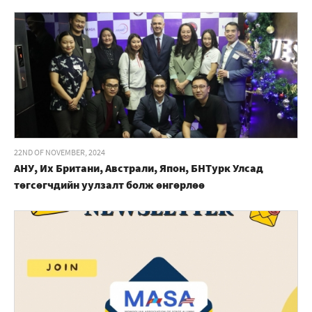
22ND OF NOVEMBER, 2024
АНУ, Их Британи, Австрали, Япон, БНТурк Улсад
төгсөгчдийн уулзалт болж өнгөрлөө