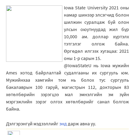
Iowa State University 2021 оны
намар шинээр элсэгчид болон
шилжин суралцаж буй олон
улсын оюутнуудад жил бүр
10,000 ам. доллар хүртэлх
тэтгэлэг олгож байна.
Өргөдөл илгээх хугацаа: 2021
оны 1-р сарын 15.
@IowaStateU нь Iowa мужийн
Ames хотод байрлалтай судалгааны их сургууль юм.
Мужийнхаа хамгийн том нь болох тус сургууль
бакалаврын 100 гаруй, магистрын 112, докторын 83
хөтөлбөрийн зэрэгцээ мал эмнэлгийн эм зүйн
мэргэжлийн зэрэг олгох хөтөлбөрийг санал болгож
байна.
Дэлгэрэнгүй мэдээллийг
энд
дарж авна уу.