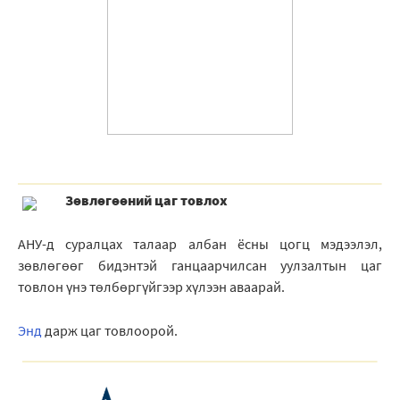
Зѳвлѳгѳѳний цаг товлох
АНУ-д суралцах талаар албан ёсны цогц мэдээлэл,
зөвлөгөөг бидэнтэй ганцаарчилсан уулзалтын цаг
товлон үнэ тѳлбѳргүйгээр хүлээн аваарай.
Энд
дарж цаг товлоорой.