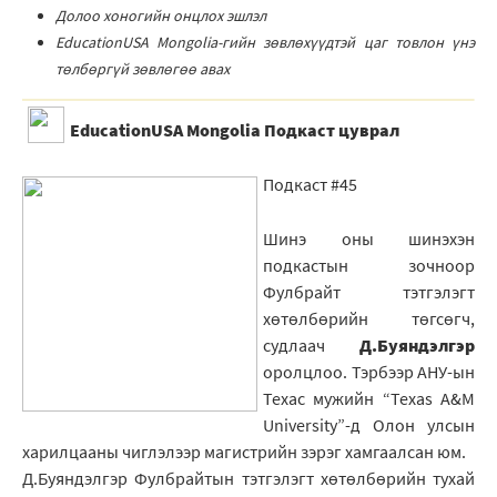
Долоо хоногийн онцлох эшлэл
EducationUSA Mongolia-гийн зѳвлѳхүүдтэй цаг товлон үнэ
тѳлбѳргүй зѳвлѳгѳѳ авах
EducationUSA Mongolia Подкаст цуврал
Подкаст #45
Шинэ оны шинэхэн
подкастын зочноор
Фулбрайт тэтгэлэгт
хөтөлбөрийн төгсөгч,
судлаач
Д.Буяндэлгэр
оролцлоо. Тэрбээр АНУ-ын
Техас мужийн “Texas A&M
University”-д Олон улсын
харилцааны чиглэлээр магистрийн зэрэг хамгаалсан юм.
Д.Буяндэлгэр Фулбрайтын тэтгэлэгт хөтөлбөрийн тухай