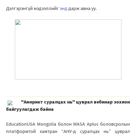
Дэлгэрэнгүй мэдээллийг
энд
дарж авна уу.
"Америкт суралцах нь" цуврал вебинар зохион
байгуулагдаж байна
EducationUSA Mongolia болон MASA Aplus боловсролын
платформтой хамтран “АНУ-д суралцах нь” цуврал