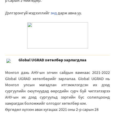
р сарын 1-ний өдөр.
Дэлгэрэнгүй мэдээллийг
энд
дарж авна уу.
Global UGRAD хөтөлбөр зарлагдлаа
Монгол дахь АНУ-ын элчин сайдын яамнаас 2021-2022
Global UGRAD хөтөлбөрийг зарлалаа. Global UGRAD нь
Монгол улсын магадлан итгэмжлэгдсэн их дээд
сургуулийн оюутнуудад өөрсдийн сурч буй чиглэлээрээ
АНУ-ын их дээд сургуульд зэргийн бус солилцоонд
хамрагдах боломжийг олгодог хөтөлбөр юм.
Өргөдөл хүлээн авах хугацаа: 2021 оны 2-р сарын 28