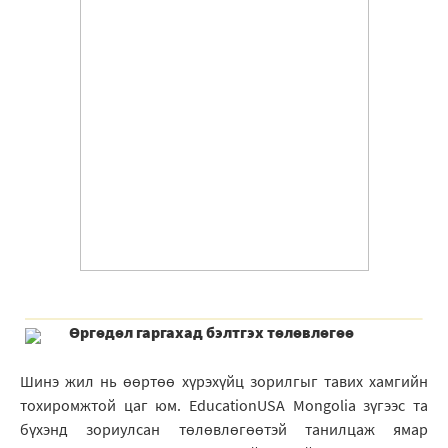
Өргөдөл гаргахад бэлтгэх төлөвлөгөө
Шинэ жил нь өөртөө хүрэхүйц зорилгыг тавих хамгийн
тохиромжтой цаг юм. EducationUSA Mongolia зүгээс та
бүхэнд зориулсан төлөвлөгөөтэй танилцаж ямар