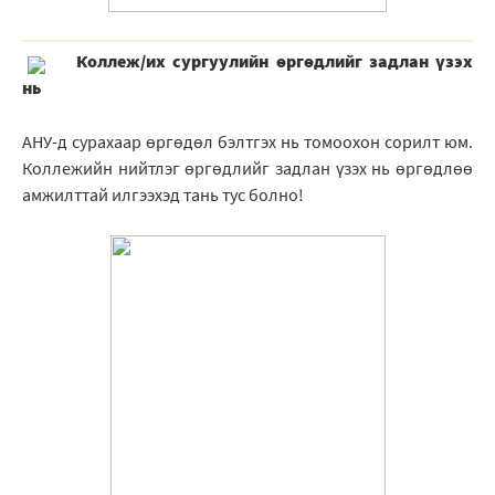
Коллеж/их сургуулийн өргөдлийг задлан үзэх
нь
АНУ-д сурахаар өргөдөл бэлтгэх нь томоохон сорилт юм.
Коллежийн нийтлэг өргөдлийг задлан үзэх нь өргөдлөө
амжилттай илгээхэд тань тус болно!