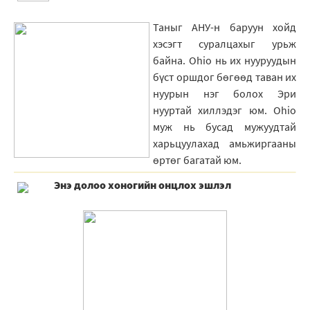
Таныг АНУ-н баруун хойд
хэсэгт суралцахыг урьж
байна. Ohio нь их нууруудын
бүст оршдог бөгөөд таван их
нуурын нэг болох Эри
нууртай хиллэдэг юм. Ohio
муж нь бусад мужуудтай
харьцуулахад амьжиргааны
өртөг багатай юм.
Энэ долоо хоногийн онцлох эшлэл