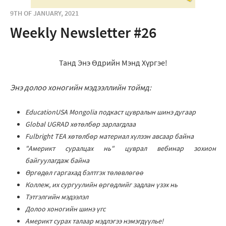
9TH OF JANUARY, 2021
Weekly Newsletter #26
Танд Энэ Өдрийн Мэнд Хүргэе!
Энэ долоо хоногийн мэдээллийн тоймд:
EducationUSA Mongolia подкаст цувралын шинэ дугаар
Global UGRAD хөтөлбөр зарлагдлаа
Fulbright TEA хөтөлбөр материал хүлээн авсаар байна
"Америкт суралцах нь" цуврал вебинар зохион
байгуулагдаж байна
Өргөдөл гаргахад бэлтгэх төлөвлөгөө
Коллеж, их сургуулийн өргөдлийг задлан үзэх нь
Тэтгэлгийн мэдээлэл
Долоо хоногийн шинэ үгс
Америкт сурах талаар мэдлэгээ нэмэгдүүлье!