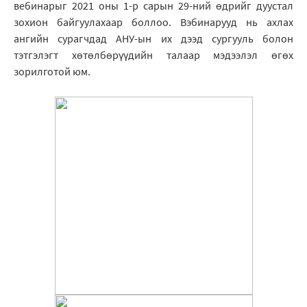
вебинарыг 2021 оны 1-р сарын 29-ний өдрийг дуустал
зохион байгуулахаар боллоо. Вэбинарууд нь ахлах
ангийн сурагчдад АНУ-ын их дээд сургууль болон
тэтгэлэгт хөтөлбөрүүдийн талаар мэдээлэл өгөх
зорилготой юм.