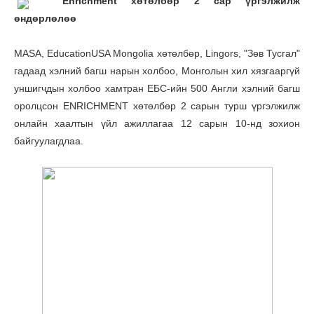
Enrichment хөтөлбөр 2 сар үргэлжилж
өндөрлөлөө
MASA, EducationUSA Mongolia хөтөлбөр, Lingors, "Зөв Тусгал"
гадаад хэлний багш нарын холбоо, Монголын хил хязгааргүй
уншигчдын холбоо хамтран ЕБС-ийн 500 Англи хэлний багш
оролцсон ENRICHMENT хөтөлбөр 2 сарын турш үргэлжилж
онлайн хаалтын үйл ажиллагаа 12 сарын 10-нд зохион
байгуулагдлаа.