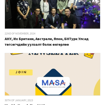
22ND OF NOVEMBER, 2024
АНУ, Их Британи, Австрали, Япон, БНТурк Улсад
төгсөгчдийн уулзалт болж өнгөрлөө
30TH OF JANUARY, 2023