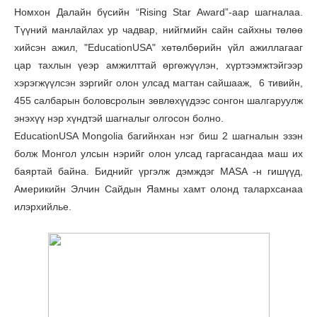
Номхон Далайн бүсийн “Rising Star Award”-аар шагналаа.
Түүний манлайлах ур чадвар, нийгмийн сайн сайхны төлөө
хийсэн ажил, "EducationUSA" хөтөлбөрийн үйл ажиллагааг
цар тахлын үеэр амжилттай өргөжүүлэн, хүртээмжтэйгээр
хэрэгжүүлсэн зэргийг олон улсад магтан сайшааж, 6 тивийн,
455 салбарын боловсролын зөвлөхүүдээс сонгон шалгаруулж
энэхүү нэр хүндтэй шагналыг олгосон болно.
EducationUSA Mongolia багийнхан нэг биш 2 шагналын эзэн
болж Монгол улсын нэрийг олон улсад гаргасандаа маш их
баяртай байна. Биднийг үргэлж дэмждэг MASA -н гишүүд,
Америкийн Элчин Сайдын Яамны хамт олонд талархсанаа
илэрхийлье.