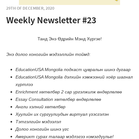
29TH OF DECEMBER, 2020
Weekly Newsletter #23
Танд Энэ Өдрийн Мэнд Хүргэе!
Энэ долоо хоногийн мэдээллийн тоймд:
EducationUSA Mongolia подкаст цувралын шинэ дугаар
EducationUSA Mongolia дэлхийн хэмжээний хоёр шагнал
хүртлээ
Enrichment хөтөлбөр 2 сар үргэлжилж өндөрлөлөө
Essay Consultation хөтөлбөр өндөрлөлөө
Англи хэлний хөтөлбөр
Хуулийн их сургуулиудын виртуал үзэсгэлэн
Тэтгэлгийн мэдээлэл
Долоо хоногийн шинэ үгс
Америкт сурах талаар мэдлэгээ нэмэгдүүлье!