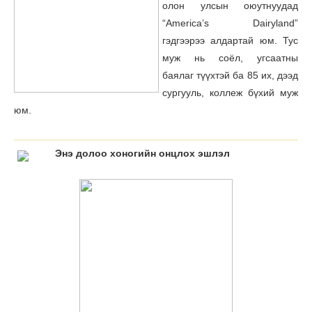
олон улсын оюутнуудад
“America’s Dairyland”
гэдгээрээ алдартай юм. Тус
муж нь соёл, угсаатны
баялаг түүхтэй ба 85 их, дээд
сургууль, коллеж бүхий муж
юм.
Энэ долоо хоногийн онцлох эшлэл