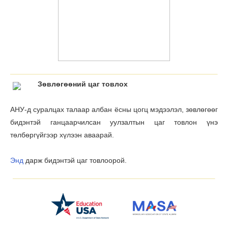
Зѳвлѳгѳѳний цаг товлох
АНУ-д суралцах талаар албан ёсны цогц мэдээлэл, зөвлөгөөг
бидэнтэй ганцаарчилсан уулзалтын цаг товлон үнэ
тѳлбѳргүйгээр хүлээн аваарай.
Энд
дарж бидэнтэй цаг товлоорой.