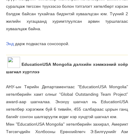
суралцаж төгссөн түүхээсээ болон тэтгэлэгт хөтөлбөрт хэрхэн
бэлдэж байсан тухайгаа бидэнтэй хуваалцсан юм. Түүний 2
жилийн хугацаанд хуримтлуулсан арвин туршлагаас
хуваалцаж байна.
Энд
дарж подкастаа сонсоорой.
EducationUSA Mongolia дэлхийн хэмжээний хоёр
шагнал хүртлээ
АНУ-ын Төрийн Департаментаас "EducationUSA Мongolia"
хөтөлбөрийн хамт олныг “Global Outstanding Team Project”
award-аар шагналаа. Энэхүү шагнал нь EducationUSA
хөтөлбөр хэрэгжиж буй 6 тивийн, 455 салбараас цорын ганц
багийг сонгон шалгаруулж өгдөг нэр хүндтэй шагнал юм.
Мөн "EducationUSA Мongolia" хөтөлбөрийн захирал, Америкт
Төгсөгчдийн Холбооны Ерөнхийлөгч Э.Билгүүнийг Ази