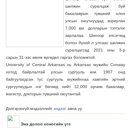
шилжин суралцаж буй
бакалаврын түвшний олон
улсын оюутнуудад зориулан
7,000 ам. долларын тэтгэлэг
зарлалаа. Шинээр элсэгчид
болон бүхий л улсаас шилжин
суралцагсад 2021 оны 3-р
сарын 31-ээс өмнө өргөдөл гаргах боломжтой.
University of Central Arkansas нь Arkansas мужийн Conway
хотод байрлалтай улсын сургууль юм. 1907 онд
байгуулагдсан тус сургууль мужийнхаа хамгийн эртний
сургуулиудын нэг бөгөөд нийт 12,000 орчим бакалавр,
магистр, докторын түвшний оюутантай.
Дэлгэрэнгүй мэдээллийг
эндээс
авна уу.
Энэ долоо хоногийн үгc