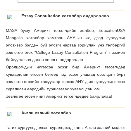
Essay Consultation хөтөлбөр өндөрлөлөө
MASA буюу Америкт төгсөгчдийн холбоо, EducationUSA
Mongolia хөтөлбөр хамтран АНУ-ын их, дээд сургуульд
элсэхээр бэлдэж буй элсэгч нартаа зориулан үнэ төлбөргүй
зөвлөгөө өгөх “College Essay Consultation Program”-г зохион
байгуулж энэ долоо хоногт өндөрлөлөө.
Оролцогчдын илгээсэн эсээг бид Америкт төгсөгчдөд
хуваарилан өгcсөн бөгөөд тэд эсээг уншаад оролцогч бүрт
зөвлөгөө өгөхийн хажуугаар хэрхэн АНУ-д их сургуульд элсэн
суралцсан өөрсдийн туршлагаас хуваалцсан юм.
Зөвлөгөө өгсөн нийт Америкт төгсөгчдөдөө баярлалаа!
Англи хэлний хөтөлбөр
Та их сургуульд элсэн суралцахад таны Англи хэлний мэдлэг