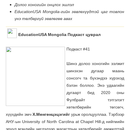
Долоо хоногийн онцлох эшлэл
EducationUSA Mongolia-гийн зѳвлѳхүүдтэй цаг товлон
үнэ тѳлбѳргүй зѳвлѳгѳѳ авах
EducationUSA Mongolia Подкаст цуврал
Подкаст #41
Шинэ долоо хоногийн ээлжит
шинэхэн дугаар маань
сонсогч та бүхэндээ хүрэхэд
бэлэн боллоо. Энэ удаагийн
дугаарт бид 2020 оны
Фулбрайт тэтгэлэгт
хөтөлбөрийн төгсөгч,
хүүхдийн эмч
Х.Мөнгөнцэцэгийг
урьж оролцууллаа. Тэрбээр
АНУ-ын University of North Carolina at Chapel Hill-д нийгмийн
эрүүл мэндийн чиглэлээр магистрын хөтөлбөрийг амжилттай