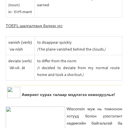
(noun)
earned
in-ˈtī-tᵊl-mənt
TOEFL шалгалтанд бэлдэх үгc
to disappear quickly
vanish (verb)
/The plane vanished behind the clouds./
ˈva-nish
deviate (verb)
to differ from the norm
ˈdē-vē-ˌāt
/I decided to deviate from my normal route
home and took a shortcut./
Америкт сурах талаар мэдлэгээ нэмэгдүүлье!
Wisconsin муж нь томоохон
хотууд болон үзэсгэлэнт
хөдөөгийн байгальтай ба