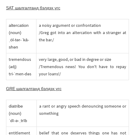
SAT шалгалтанд бэлдэх үгc
a noisy argument or confrontation
altercation
/Greg got into an altercation with a stranger at
(noun)
the bar./
ˌȯl-tər-ˈkā-
shən
tremendous
very large, good, or bad in degree or size
(adj)
/Tremendous news! You don't have to repay
tri-ˈmen-dəs
your loans!/
GRE шалгалтанд бэлдэх үгc
a rant or angry speech denouncing someone or
diatribe
something
(noun)
ˈdī-ə-ˌtrīb
entitlement
belief that one deserves things one has not