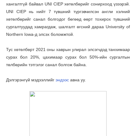
хангалтгүй байвал UNI CIEP хөтөлбөрийг сонирхоод үзээрэй.
UNI CIEP нь нийт 7 түвшний түргэвчилсэн англи хэлний
хөтөлбөрийг санал болгодог бөгөөд өөрт тохирох түвшний
сургалтуудад хамрагдаж, шалгалт өгсний дараа University of
Northern Iowa-д элсэх боломжтой.
Тус хөтөлбөрт 2021 оны хаврын улирал элсэгчдэд танхимаар
сурах бол 20%, цахимаар сурах бол 50%-ийн сургалтын
төлбөрийн тэтгэлэг санал болгож байна.
Дэлгэрэнгүй мэдээллийг
эндээс
авна уу.