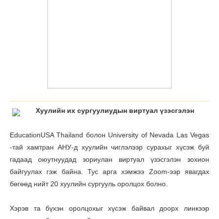
Хуулийн их сургуулиудын виртуал үзэсгэлэн
EducationUSA Thailand болон University of Nevada Las Vegas
-тай хамтран АНУ-д хуулийн чиглэлээр сурахыг хүсэж буй
гадаад оюутнуудад зориулан виртуал үзэсгэлэн зохион
байгуулах гэж байна. Тус арга хэмжээ Zoom-ээр явагдах
бөгөөд нийт 20 хуулийн сургууль оролцох болно.
Хэрэв та бүхэн оролцохыг хүсэж байвал доорх линкээр