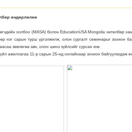
лбөр өндөрлөлөө
өгчдийн холбоо (MASA) болон EducationUSA Mongolia хөтөлбөр ха
өр нэг сарын турш үргэлжилж, олон сургалт семинарыг зохион ба
аасаа зөвлөгөө авч, олон шинэ зүйлсийг сурсан юм.
үйл ажиллагаа 11-р сарын 25-нд онлайнаар зохион байгуулагдаж ө