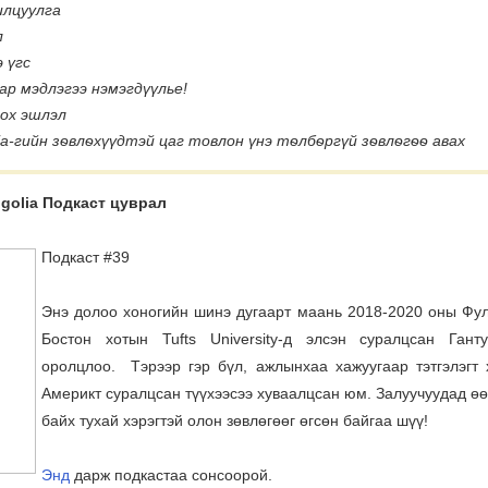
нилцуулга
л
 үгс
р мэдлэгээ нэмэгдүүлье!
лох эшлэл
ia-гийн зѳвлѳхүүдтэй цаг товлон үнэ тѳлбѳргүй зѳвлѳгѳѳ авах
golia Подкаст цуврал
Подкаст #39
Энэ долоо хоногийн шинэ дугаарт маань 2018-2020 оны Фул
Бостон хотын Tufts University-д элсэн суралцсан Ган
оролцлоо. Тэрээр гэр бүл, ажлынхаа хажуугаар тэтгэлэгт 
Америкт суралцсан түүхээсээ хуваалцсан юм. Залуучуудад ө
байх тухай хэрэгтэй олон зөвлөгөөг өгсөн байгаа шүү!
Энд
дарж подкастаа сонсоорой.