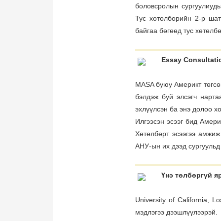
боловсролын сургуулиудын
Тус хөтөлбөрийн 2-р шат
байгаа бөгөөд тус хөтөлб
Essay Consultat
MASA буюу Америкт төгсөг
бэлдэж буй элсэгч нартаа
эхлүүлсэн ба энэ долоо хо
Илгээсэн эсээг бид Амери
Хөтөлбөрт эсээгээ амжиж
АНУ-ын их дээд сургуульд
Үнэ төлбөргүй я
University of California
мэдлэгээ дээшлүүлээрэй.