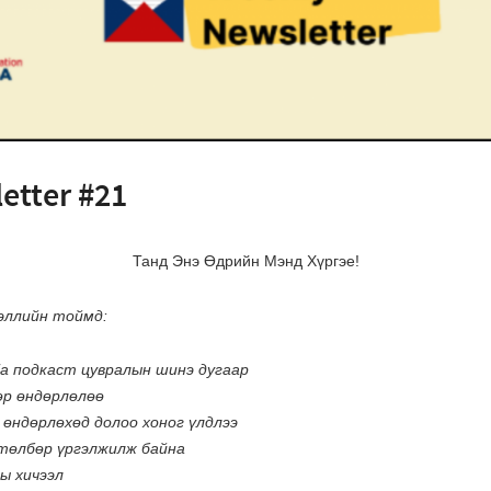
etter #21
Танд Энэ Өдрийн Мэнд Хүргэе!
эллийн тоймд:
ia подкаст цувралын шинэ дугаар
р өндөрлөлөө
 өндөрлөхөд долоо хоног үлдлээ
хөтөлбөр үргэлжилж байна
ы хичээл