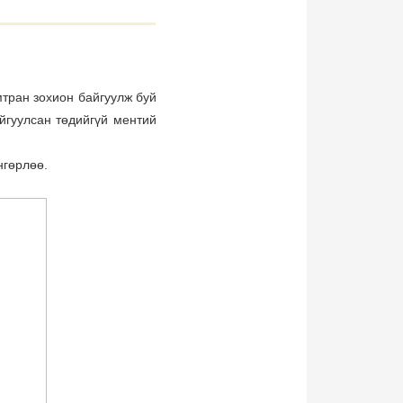
мтран зохион байгуулж буй
йгуулсан төдийгүй ментий
нгөрлөө.