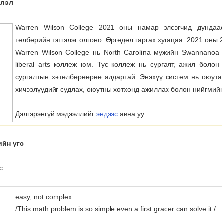
элэл
Warren Wilson College 2021 оны намар элсэгчид дундаа
төлбөрийн тэтгэлэг олгоно. Өргөдөл гаргах хугацаа: 2021 оны 
Warren Wilson College нь North Carolina мужийн Swannanoa
liberal arts коллеж юм. Тус коллеж нь сургалт, ажил боло
сургалтын хөтөлбөрөөрөө алдартай. Энэхүү систем нь оюута
хичээлүүдийг судлах, оюутны хотхонд ажиллах болон нийгмий
Дэлгэрэнгүй мэдээллийг
эндээс
авна уу.
ийн үгc
c
easy, not complex
/This math problem is so simple even a first grader can solve it./