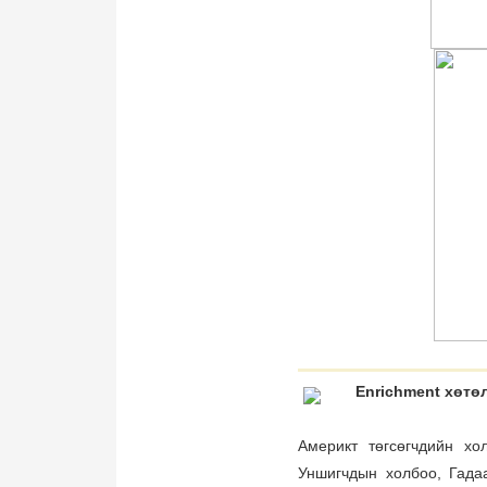
Enrichment хөтө
Америкт төгсөгчдийн хо
Уншигчдын холбоо, Гада