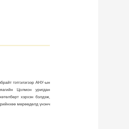
брайт тэтгэлэгээр АНУ-ын
туяагийн Цолмон уригдан
хөтөлбөрт хэрхэн бэлдэж,
өрийнхөө мөрөөдөлд үнэнч