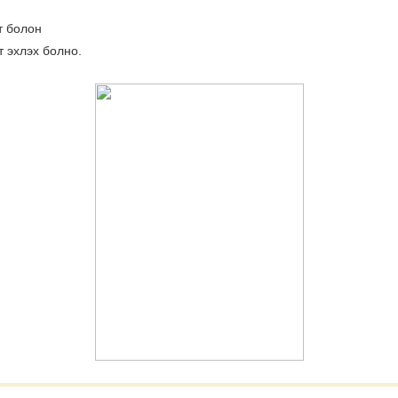
т болон
т эхлэх болно.