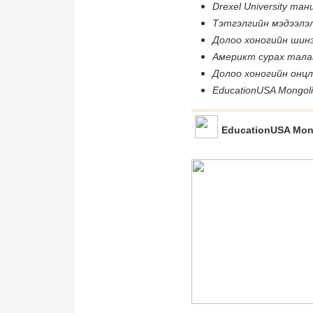
Drexel University та
Тэтгэлгийн мэдээлэ
Долоо хоногийн шинэ
Америкт сурах талаа
Долоо хоногийн онц
EducationUSA Mongol
EducationUSA Mon