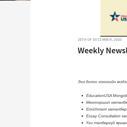
28TH OF DECEMBER, 2020
Weekly Newsl
Энэ долоо хоногийн мэдэ
EducationUSA Mongol
Менторшип хөтөлбө
Enrichment хөтөлбөр
Essay Consultation 
Үнэ төлбөргүй яриан