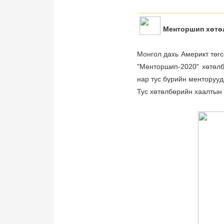
Менторшип хөтө
Монгол дахь Америкт төгс
"Менторшип-2020" хөтөлб
нар тус бүрийн менторууд
Тус хөтөлбөрийн хаалтын 