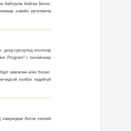
он байгуулж байгаа билээ.
ахимаар хэвийн үргэлжилж
, дээд сургуульд элсэхээр
tion Program”-г онлайнаар
бүрт зөвлөгөө өгөх болно.
өгчидтэй холбох төдийгүй
лд хамрагдаж Англи хэлний