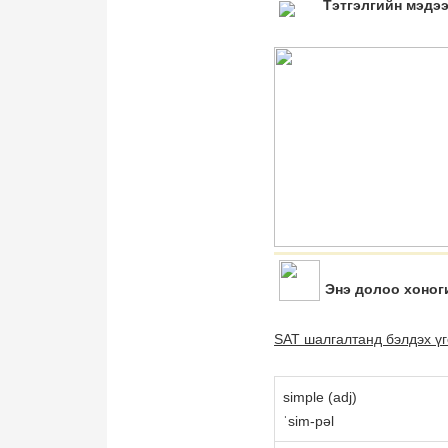
Тэтгэлгийн мэдэ
Энэ долоо хоног
SAT шалгалтанд бэлдэх үг
simple (adj)
ˈsim-pəl