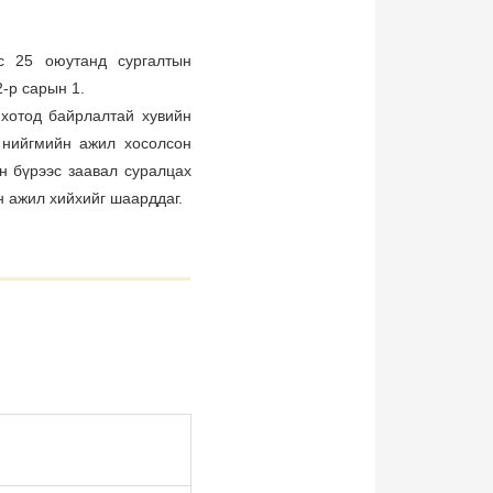
с 25 оюутанд сургалтын
2-р сарын 1.
 хотод байрлалтай хувийн
н нийгмийн ажил хосолсон
н бүрээс заавал суралцах
н ажил хийхийг шаарддаг.