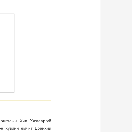
Монголын Хил Хязгааргүй
он хувийн өмчит Ерөнхий