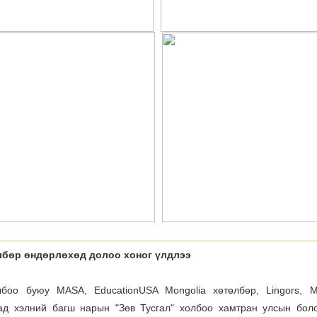
лбөр өндөрлөхөд долоо хоног үлдлээ
лбоо буюу MASA, EducationUSA Mongolia хөтөлбөр, Lingors, 
ад хэлний багш нарын "Зөв Тусгал" холбоо хамтран улсын бол