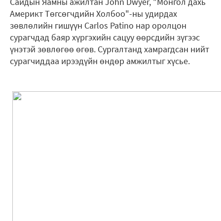
Сайдын Яамны ажилтан John Dwyer, "Монгол дахь
Америкт Төгсөгчдийн Холбоо"-ны удирдах
зөвлөлийн гишүүн Carlos Patino нар оролцон
сурагчдад баяр хүргэхийн сацуу өөрсдийн зүгээс
үнэтэй зөвлөгөө өгөв. Сургалтанд хамрагдсан нийт
сурагчиддаа ирээдүйн өндөр амжилтыг хүсье.