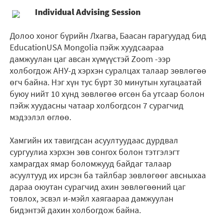
Individual Advising Session
Долоо хоног бүрийн Лхагва, Баасан гарагуудад бид
EducationUSA Mongolia пэйж хуудсаараа
дамжуулан цаг авсан хүмүүстэй Zoom -ээр
холбогдож АНУ-д хэрхэн суралцах талаар зөвлөгөө
өгч байна. Нэг хүн тус бүрт 30 минутын хугацаатай
буюу нийт 10 хүнд зөвлөгөө өгсөн ба утсаар болон
пэйж хуудасны чатаар холбогдсон 7 сурагчид
мэдээлэл өглөө.
Хамгийн их тавигдсан асуултуудаас дурдвал
сургуулиа хэрхэн зөв сонгох болон тэтгэлэгт
хамрагдах ямар боломжууд байдаг талаар
асуултууд их ирсэн ба тайлбар зөвлөгөөг авсныхаа
дараа оюутан сурагчид ахин зөвлөгөөний цаг
товлох, эсвэл и-мэйл хаягаараа дамжуулан
бидэнтэй дахин холбогдож байна.