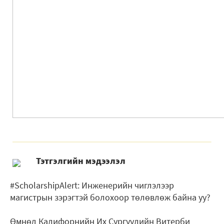
Тэтгэлгийн мэдээлэл
#ScholarshipAlert: Инженерийн чиглэлээр
магистрын зэрэгтэй болохоор төлөвлөж байна уу?
Өмнөд Калифорнийн Их Сургуулийн Витерби