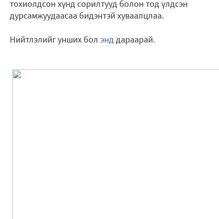
тохиолдсон хүнд сорилтууд болон тод үлдсэн
дурсамжуудаасаа бидэнтэй хуваалцлаа.
Нийтлэлийг унших бол
энд
дараарай.