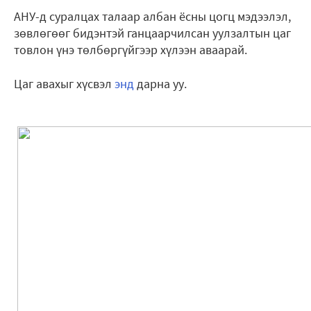
АНУ-д суралцах талаар албан ёсны цогц мэдээлэл,
зөвлөгөөг бидэнтэй ганцаарчилсан уулзалтын цаг
товлон үнэ тѳлбѳргүйгээр хүлээн аваарай.
Цаг авахыг хүсвэл
энд
дарна уу.