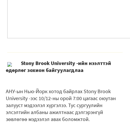
Stony Brook University -ийн нээлттэй
өдөрлөг зохион байгуулагдлаа
АНУ-ын Нью-Йорк хотод байрлах Stony Brook
University -ээс 10/12-ны орой 7:00 цагаас оюутан
залууст мэдээлэл хүргэлээ. Тус сургуулийн
элсэлтийн албаны ажилтнаас дэлгэрэнгүй
зөвлөгөө мэдээлэл авах боломжтой.