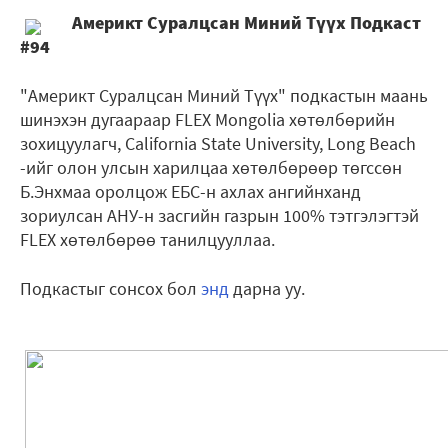
Америкт Суралцсан Миний Түүх Подкаст
#94
"Америкт Суралцсан Миний Түүх" подкастын маань
шинэхэн дугаараар FLEX Mongolia хөтөлбөрийн
зохицуулагч, California State University, Long Beach
-ийг олон улсын харилцаа хөтөлбөрөөр төгссөн
Б.Энхмаа оролцож ЕБС-н ахлах ангийнханд
зориулсан АНУ-н засгийн газрын 100% тэтгэлэгтэй
FLEX хөтөлбөрөө танилцууллаа.
Подкастыг сонсох бол
энд
дарна уу.