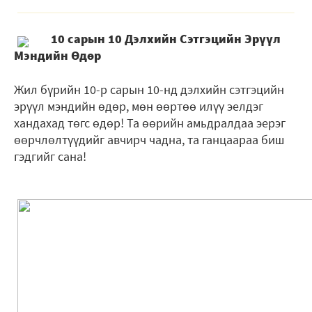
10 сарын 10 Дэлхийн Сэтгэцийн Эрүүл
Мэндийн Өдөр
Жил бүрийн 10-р сарын 10-нд дэлхийн сэтгэцийн
эрүүл мэндийн өдөр, мөн өөртөө илүү эелдэг
хандахад төгс өдөр! Та өөрийн амьдралдаа эерэг
өөрчлөлтүүдийг авчирч чадна, та ганцаараа биш
гэдгийг сана!