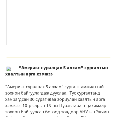
“Америкт суралцах 5 алхам” сургалтын
хаалтын арга хэмжээ
"Америкт суралцах 5 алхам" сургалт амжилттай
зохион байгуулагдаж дууслаа. Тус сургалтанд
хамрагдсан 30 сурагчдаа зориулан хаалтын арга
хэмжээг 10-р сарын 13-ны Пүрэв гарагт цахимаар
зохион байгуулсан бөгөөд зочдоор АНУ-ын Элчин