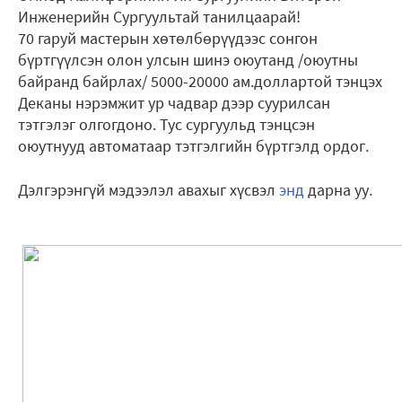
Инженерийн Сургуультай танилцаарай!
70 гаруй мастерын хөтөлбөрүүдээс сонгон
бүртгүүлсэн олон улсын шинэ оюутанд /оюутны
байранд байрлах/ 5000-20000 ам.доллартой тэнцэх
Деканы нэрэмжит ур чадвар дээр суурилсан
тэтгэлэг олгогдоно. Тус сургуульд тэнцсэн
оюутнууд автоматаар тэтгэлгийн бүртгэлд ордог.
Дэлгэрэнгүй мэдээлэл авахыг хүсвэл
энд
дарна уу.