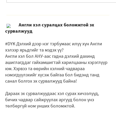
Англи хэл суралцах боломжтой эх
сурвалжууд
#DYK Дэлхий дээр нэг тэрбумаас илүү хүн Англи
хэлээр ярьдгийг та мэдэх үү?
Англи хэл бол АНУ-аас гадна дэлхий дахинд
ашиглагддаг гайхамшигтай харилцааны хэрэглүүр
юм. Хэрвээ та өөрийн хэлний чадвараа
нэмэгдүүлэхийг хүсэж байгаа бол бидэнд танд
санал болгох эх сурвалжууд байна!
Дараах эх сурвалжуудаас хэл сурах хичээлүүд,
бичих чадвар сайжруулах аргууд болон үнэ
төлбөргүй ном унших боломжтой.