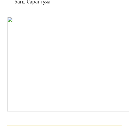
багш Сарантуяа