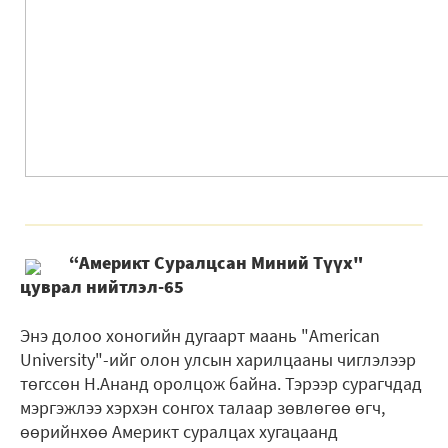
“Америкт Суралцсан Миний Түүх"
цуврал нийтлэл-65
Энэ долоо хоногийн дугаарт маань "American
University"-ийг олон улсын харилцааны чиглэлээр
төгссөн Н.Ананд оролцож байна. Тэрээр сурагчдад
мэргэжлээ хэрхэн сонгох талаар зөвлөгөө өгч,
өөрийнхөө Америкт суралцах хугацаанд