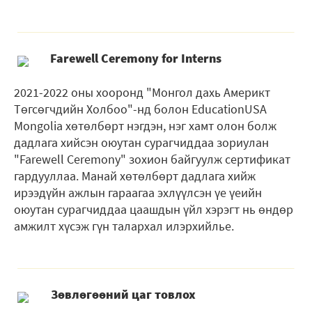
Farewell Ceremony for Interns
2021-2022 оны хооронд "Монгол дахь Америкт
Төгсөгчдийн Холбоо"-нд болон EducationUSA
Mongolia хөтөлбөрт нэгдэн, нэг хамт олон болж
дадлага хийсэн оюутан сурагчиддаа зориулан
"Farewell Ceremony" зохион байгуулж сертификат
гардууллаа. Манай хөтөлбөрт дадлага хийж
ирээдүйн ажлын гараагаа эхлүүлсэн үе үеийн
оюутан сурагчиддаа цаашдын үйл хэрэгт нь өндөр
амжилт хүсэж гүн талархал илэрхийлье.
Зөвлөгөөний цаг товлох