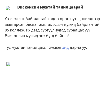
Висконсин мужтай танилцаарай
Үзэсгэлэнт байгальтай хөдөө орон нутаг, шилдгээр
шалгарсан бяслаг амтлах эсвэл мужид байрлалтай
85 коллеж, их дээд сургуулиудад суралцах уу?
Висконсин мужид энэ бүгд байгаа!
Тус мужтай танилцахыг хүсвэл
энд
дарна уу.