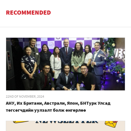
RECOMMENDED
22ND OF NOVEMBER, 2024
АНУ, Их Британи, Австрали, Япон, БНТурк Улсад
төгсөгчдийн уулзалт болж өнгөрлөө