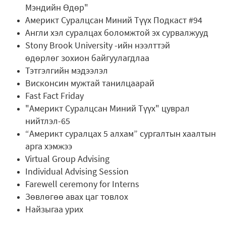
Мэндийн Өдөр"
Америкт Суралцсан Миний Түүх Подкаст #94
Англи хэл суралцах боломжтой эх сурвалжууд
Stony Brook University -ийн нээлттэй
өдөрлөг зохион байгуулагдлаа
Тэтгэлгийн мэдээлэл
Висконсин мужтай танилцаарай
Fast Fact Friday
"Америкт Суралцсан Миний Түүх" цуврал
нийтлэл-65
“Америкт суралцах 5 алхам” сургалтын хаалтын
арга хэмжээ
Virtual Group Advising
Individual Advising Session
Farewell ceremony for Interns
Зөвлөгөө авах цаг товлох
Найзыгаа урих