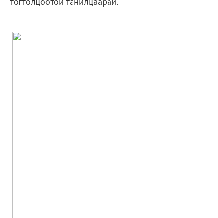
тогтолцоотой танилцаарай.