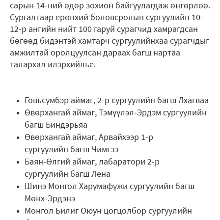
сарын 14-ний өдөр зохион байгуулагдаж өнгөрлөө.
Сургалтаар ерөнхий боловсролын сургуулийн 10-
12-р ангийн нийт 100 гаруй сурагчид хамрагдсан
бөгөөд бидэнтэй хамтарч сургуулийнхаа сурагчдыг
амжилтай оролцуулсан дараах багш нартаа
талархал илэрхийлье.
Говьсүмбэр аймаг, 2-р сургуулийн багш Лхагваа
Өвөрхангай аймаг, Тэмүүлэл-Эрдэм сургуулийн
багш Биндэрьяа
Өвөрхангай аймаг, Арвайхээр 1-р
сургуулийн багш Чимгээ
Баян-Өлгий аймаг, лабаратори 2-р
сургуулийн багш Лена
Шинэ Монгол Харүмафүжи сургуулийн багш
Мөнх-Эрдэнэ
Монгол Билиг Оюун цогцолбор сургуулийн