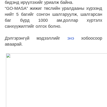
бидэнд ирүүлэхийг уриалж байна.
“GO-MASA” жижиг төслийн уралдааны хүрээнд
нийт 5 багийг сонгон шалгаруулж, шалгарсан
баг бүрд 1000 ам.доллар хүртэлх
санхүүжилтийг олгох болно.
Дэлгэрэнгүй мэдээллийг
энэ
хобоосоор
аваарай.