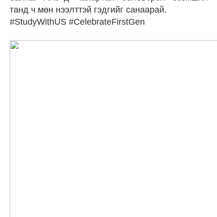
танд ч мөн нээлттэй гэдгийг санаарай.
#StudyWithUS #CelebrateFirstGen