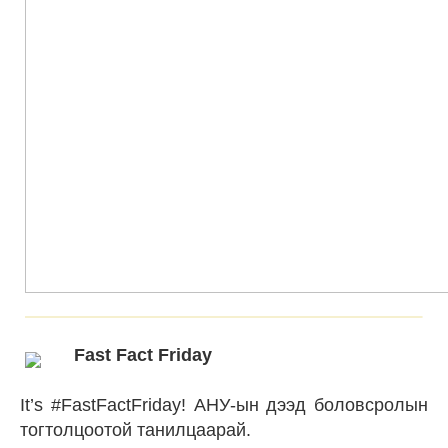
Fast Fact Friday
It’s #FastFactFriday! АНУ-ын дээд боловсролын
тогтолцоотой танилцаарай.