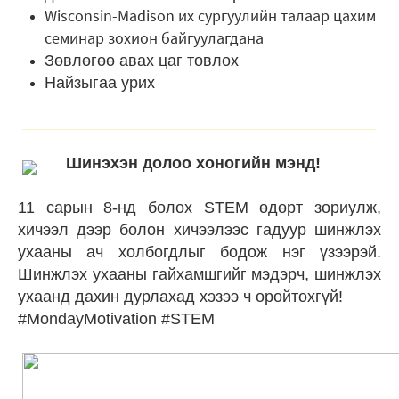
Wisconsin-Madison их сургуулийн талаар цахим
семинар зохион байгуулагдана
Зөвлөгөө авах цаг товлох
Найзыгаа урих
Шинэхэн долоо хоногийн мэнд!
11 сарын 8-нд болох STEM өдөрт зориулж,
хичээл дээр болон хичээлээс гадуур шинжлэх
ухааны ач холбогдлыг бодож нэг үзээрэй.
Шинжлэх ухааны гайхамшгийг мэдэрч, шинжлэх
ухаанд дахин дурлахад хэзээ ч оройтохгүй!
#MondayMotivation #STEM