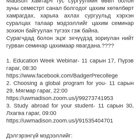
Madison хамтарч тус сургуулийн өвөл болон
зуны семестрт санал болгодог цахим хөтөлбөрт
хамрагдах, харьяа ахлах сургуульд хэрхэн
суралцах талаар мэдээллийг цахим семинар
зохион байгуулан түгээх гэж байна.
Сурагчдад болон эцэг эхчүүдэд зориулан нийт
гурван семинар цахимаар явагдана.????
1. Education Week Webinar- 11 сарын 17, Пүрэв
гараг, 08:30
https://www.facebook.com/BadgerPrecollege
2. Choosing a global program for you- 11 сарын
29, Мягмар гараг, 22:00
https://uwmadison.zoom.us/j/99273741953
3. Study abroad for your student- 11 сарын 30,
Лхагва гараг, 09:00
https://uwmadison.zoom.us/j/91535404701
Дэлгэрэнгүй мэдээллийг: