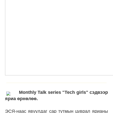
Monthly Talk series "Tech girls" сэдвээр
яриа өрнөлөө.
ЭСЯ-наас явуулдаг сар тутмын цуврал ярианы