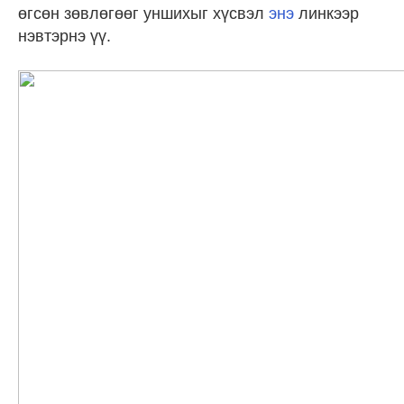
өгсөн зөвлөгөөг уншихыг хүсвэл
энэ
линкээр
нэвтэрнэ үү.