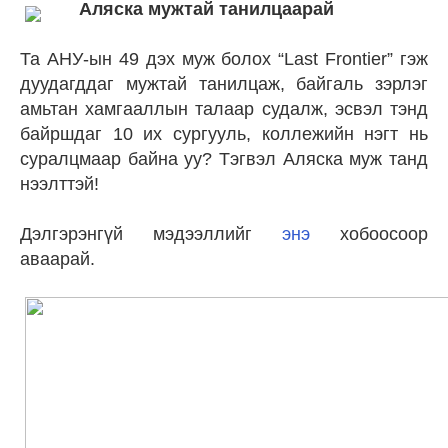
Аляска мужтай танилцаарай
Та АНУ-ын 49 дэх муж болох “Last Frontier” гэж
дуудагддаг мужтай танилцаж, байгаль зэрлэг
амьтан хамгааллын талаар судалж, эсвэл тэнд
байршдаг 10 их сургууль, коллежийн нэгт нь
суралцмаар байна уу? Тэгвэл Аляска муж танд
нээлттэй!
Дэлгэрэнгүй мэдээллийг
энэ
хобоосоор
аваарай.