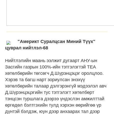
"Америкт Суралцсан Миний Түүх"
цуврал нийтлэл-68
Нийтлэлийн маань ээлжит дугаарт АНУ-ын
Засгийн газрын 100%-ийн тэтгэлэгтэй TEA
хөтөлбөрийн төгсөгч Д.Шүрэнцэцэг оролцлоо.
Хэрэв та багш нарт зориулсан энэхүү
хөтөлбөрийн талаар дэлгэрэнгүй мэдээлэл авч
Д.Шүрэнцэцэгийн тус тэтгэлэгт хөтөлбөрт
тэнцсэн туршлага дээрээ үндэслэн амжилттай
өргөдөл бэлтгэхийн тулд хэрхэн өөрийгөө үр
дүнтэй бэлдэж, юун дээр анхаарах тал дээр