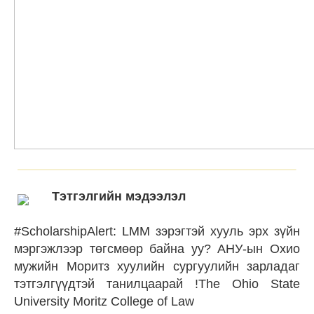
Тэтгэлгийн мэдээлэл
#ScholarshipAlert: LMM зэрэгтэй хууль эрх зүйн
мэргэжлээр төгсмөөр байна уу? АНУ-ын Охио
мужийн Моритз хуулийн сургуулийн зарладаг
тэтгэлгүүдтэй танилцаарай !The Ohio State
University Moritz College of Law