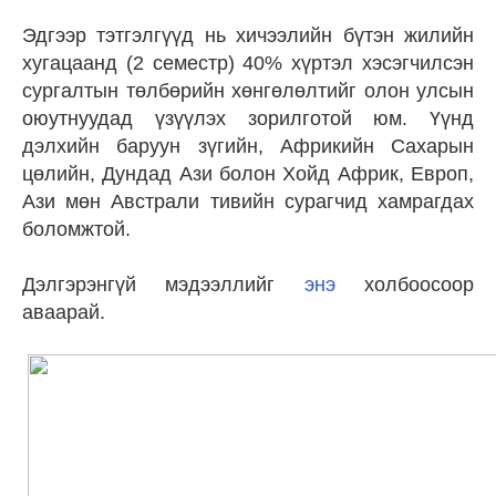
Эдгээр тэтгэлгүүд нь хичээлийн бүтэн жилийн
хугацаанд (2 семестр) 40% хүртэл хэсэгчилсэн
сургалтын төлбөрийн хөнгөлөлтийг олон улсын
оюутнуудад үзүүлэх зорилготой юм. Үүнд
дэлхийн баруун зүгийн, Африкийн Сахарын
цөлийн, Дундад Ази болон Хойд Африк, Европ,
Ази мөн Австрали тивийн сурагчид хамрагдах
боломжтой.
Дэлгэрэнгүй мэдээллийг
энэ
холбоосоор
аваарай.