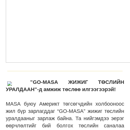
"GO-MASA ЖИЖИГ ТӨСЛИЙН
УРАЛДААН"-д амжиж төслөө илгээгээрэй!
MASA буюу Америкт төгсөгчдийн холбооноос
жил бүр зарлагддаг “GO-MASA” жижиг төслийн
уралдааныг зарлаж байна. Та нийгэмдээ эерэг
өөрчлөлтийг бий болгох төслийн саналаа