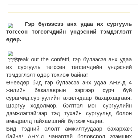
Гэр бүлээсээ анх удаа их сургууль
төгссөн төгсөгчдийн үндэсний тэмдэглэлт
өдөр.
Break out the confetti, гэр бүлээсээ анх удаа
их сургууль төгссөн төгсөгчдийн үндэсний
тэмдэглэлт өдөр тохиож байна!
Өнөөдөр бид гэр бүлээсээ анх удаа АНУ-д 4
жилийн бакалаврын зэргээр сурч буй
сурагчид,сургуулийн ажилчдаар бахархацгаая.
Шаргуу хөдөлмөр, бэлтгэл мөн сургуулийн
дэмжлэгтэйгээр тэд тухайн сургуульд болон
амьдралд гайхамшгийг бүтээж чадна.
Бид тэдний ололт амжилтуудаар бахархаж
байна! АНУ-д чанартай боловсрол эзэмших