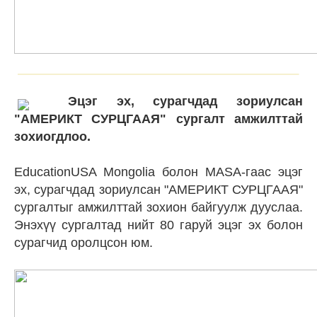
Эцэг эх, сурагчдад зориулсан
"АМЕРИКТ СУРЦГААЯ" сургалт амжилттай
зохиогдлоо.
EducationUSA Mongolia болон MASA-гаас эцэг
эх, сурагчдад зориулсан "АМЕРИКТ СУРЦГААЯ"
сургалтыг амжилттай зохион байгуулж дууслаа.
Энэхүү сургалтад нийт 80 гаруй эцэг эх болон
сурагчид оролцсон юм.