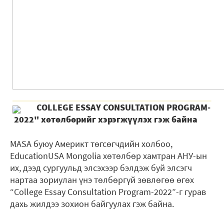
COLLEGE ESSAY CONSULTATION PROGRAM-
2022" хөтөлбөрийг хэрэгжүүлэх гэж байна
MASA буюу Америкт төгсөгчдийн холбоо,
EducationUSA Mongolia хөтөлбөр хамтран АНУ-ын
их, дээд сургуульд элсэхээр бэлдэж буй элсэгч
нартаа зориулан үнэ төлбөргүй зөвлөгөө өгөх
“College Essay Consultation Program-2022”-г гурав
дахь жилдээ зохион байгуулах гэж байна.