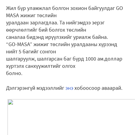
Жил бүр уламжлал болгон зохион байгуулдаг GO
MASA жижиг төслийн
уралдаан зарлагдлаа. Та нийгэмдээ эерэг
өөрчлөлтийг бий болгох төслийн
саналаа бидэнд ирүүлэхийг уриалж байна.
“GO-MASA” жижиг төслийн уралдааны хүрээнд
нийт 5 багийг сонгон
шалгаруулж, шалгарсан баг бүрд 1000 ам.доллар
хүртэлх санхүүжилтийг олгох
болно.
Дэлгэрэнгүй мэдээллийг
энэ
хобоосоор аваарай.