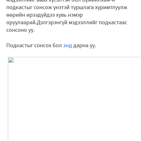
подкастыг сонсож үнэтэй туршлага хуримтлуулж
өөрийн ирээдүйдээ хувь нэмэр
оруулаарай.Дэлгэрэнгүй мэдээллийг подкастаас
сонсоно уу.
Подкастыг сонсох бол
энд
дарна уу.