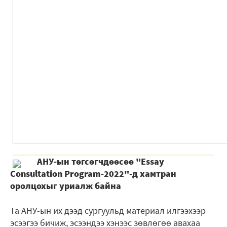
АНУ-ын төгсөгчдөөсөө "Essay
Consultation Program-2022"-д хамтран
оролцохыг уриалж байна
Та АНУ-ын их дээд сургуульд материал илгээхээр
эсээгээ бичиж, эсээндээ хэнээс зөвлөгөө авахаа