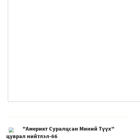
"Америкт Суралцсан Миний Түүх"
цуврал нийтлэл-66