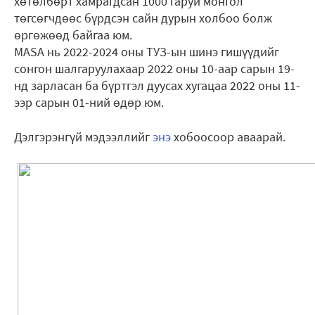
хөтөлбөрт хамрагдсан 1000 гаруй монгол
төгсөгчдөөс бүрдсэн сайн дурын холбоо болж
өргөжөөд байгаа юм.
MASA нь 2022-2024 оны ТУЗ-ын шинэ гишүүдийг
сонгон шалгаруулахаар 2022 оны 10-аар сарын 19-
нд зарласан ба бүртгэл дуусах хугацаа 2022 оны 11-
ээр сарын 01-ний өдөр юм.
Дэлгэрэнгүй мэдээллийг
энэ
хобоосоор аваарай.