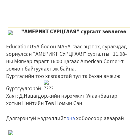
"АМЕРИКТ СУРЦГААЯ" сургалт зөвлөгөө
EducationUSA болон MASA-гаас эцэг эх, сурагчдад
зориулсан "АМЕРИКТ СУРЦГААЯ" сургалтыг 11.08-
ны Мягмар гарагт 16:00 цагаас American Corner-т
зохион байгуулах гэж байна.
Бүртгэлийн тоо хязгаартай тул та бүхэн амжиж
бүртгүүлээрэй
Хаяг: Д.Нацагдоржийн нэрэмжит Улаанбаатар
хотын Нийтийн Төв Номын Сан
Дэлгэрэнгүй мэдээллийг
энэ
хобоосоор аваарай