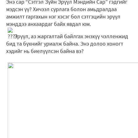
Энэ сар “Сэтгэл Зүйн Эрүүл Мэндийн Сар” гэдгийг
мэдсэн үү? Хичээл сурлага болон амьдралдаа
амжилт гаргахын нэг хэсэг бол сэтгэцийн эрүүл
мэнддээ анхаардаг байх явдал юм.
Эрүүл, аз жаргалтай байлгах энэхүү чэлленжид
бид та бүхнийг уриалж байна. Энэ долоо хоногт
хэдийг нь биелүүлсэн байна вэ?