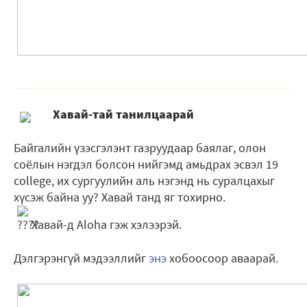
Хавай-тай танилцаарай
Байгалийн үзэсгэлэнт газруудаар баялаг, олон
соёлын нэгдэл болсон нийгэмд амьдрах эсвэл 19
college, их сургуулийн аль нэгэнд нь суралцахыг
хүсэж байна уу? Хавай танд яг тохирно.
Хавай-д Aloha гэж хэлээрэй.
Дэлгэрэнгүй мэдээллийг
энэ
хобоосоор аваарай.