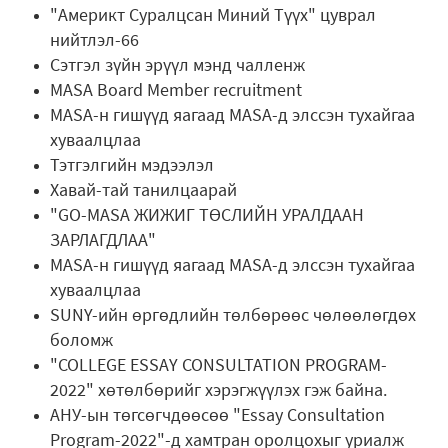
"Америкт Суралцсан Миний Түүх" цуврал
нийтлэл-66
Сэтгэл зүйн эрүүл мэнд чалленж
MASA Board Member recruitment
MASA-н гишүүд яагаад MASA-д элссэн тухайгаа
хуваалцлаа
Тэтгэлгийн мэдээлэл
Хавай-тай танилцаарай
"GO-MASA ЖИЖИГ ТӨСЛИЙН УРАЛДААН
ЗАРЛАГДЛАА"
MASA-н гишүүд яагаад MASA-д элссэн тухайгаа
хуваалцлаа
SUNY-ийн өргөдлийн төлбөрөөс чөлөөлөгдөх
боломж
"COLLEGE ESSAY CONSULTATION PROGRAM-
2022" хөтөлбөрийг хэрэгжүүлэх гэж байна.
АНУ-ын төгсөгчдөөсөө "Essay Consultation
Program-2022"-д хамтран оролцохыг уриалж