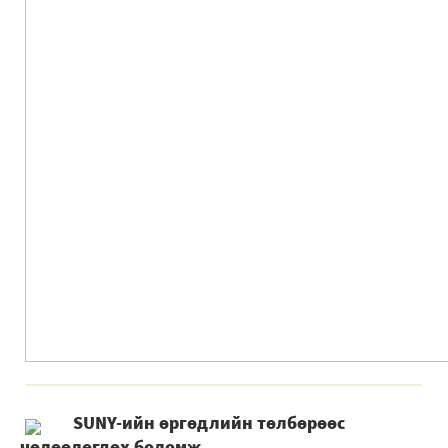
SUNY-ийн өргөдлийн төлбөрөөс
чөлөөлөгдөх боломж