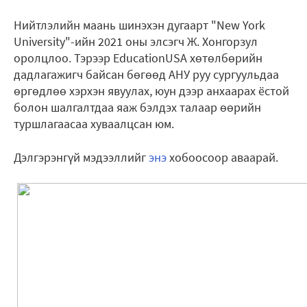
Нийтлэлийн маань шинэхэн дугаарт "New York
University"-ийн 2021 оны элсэгч Ж. Хонгорзул
оролцлоо. Тэрээр EducationUSA хөтөлбөрийн
дадлагажигч байсан бөгөөд АНУ руу сургуульдаа
өргөдлөө хэрхэн явуулах, юун дээр анхаарах ёстой
болон шалгалтдаа яаж бэлдэх талаар өөрийн
туршлагаасаа хуваалцсан юм.
Дэлгэрэнгүй мэдээллийг
энэ
хобоосоор аваарай.