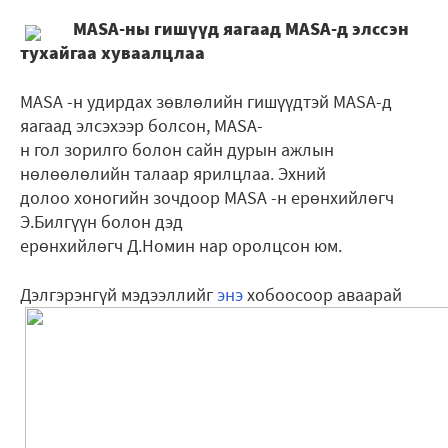
MASA-ны гишүүд яагаад MASA-д элссэн
тухайгаа хуваалцлаа
MASA -н удирдах зөвлөлийн гишүүдтэй MASA-д
яагаад элсэхээр болсон, MASA-
н гол зорилго болон сайн дурын ажлын
нөлөөлөлийн талаар ярилцлаа. Эхний
долоо хоногийн зочдоор MASA -н ерөнхийлөгч
Э.Билгүүн болон дэд
ерөнхийлөгч Д.Номин нар оролцсон юм.
Дэлгэрэнгүй мэдээллийг
энэ
хобоосоор аваарай