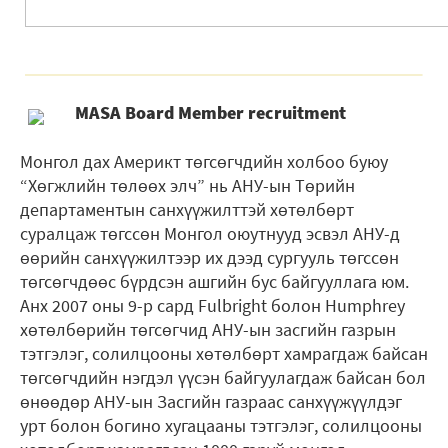
MASA Board Member recruitment
Монгол дах Америкт төгсөгчдийн холбоо буюу
“Хөгжлийн төлөөх элч” нь АНУ-ын Төрийн
департаментын санхүүжилттэй хөтөлбөрт
суралцаж төгссөн Монгол оюутнууд эсвэл АНУ-д
өөрийн санхүүжилтээр их дээд сургууль төгссөн
төгсөгчдөөс бүрдсэн ашгийн бус байгууллага юм.
Анх 2007 оны 9-р сард Fulbright болон Humphrey
хөтөлбөрийн төгсөгчид АНУ-ын засгийн газрын
тэтгэлэг, солилцооны хөтөлбөрт хамрагдаж байсан
төгсөгчдийн нэгдэл үүсэн байгуулагдаж байсан бол
өнөөдөр АНУ-ын Засгийн газраас санхүүжүүлдэг
урт болон богино хугацааны тэтгэлэг, солилцооны