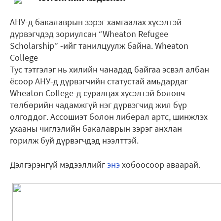
АНУ-д бакалаврын зэрэг хамгаалах хүсэлтэй
дүрвэгчдэд зориулсан “Wheaton Refugee
Scholarship” -ийг танилцуулж байна. Wheaton
College
Тус тэтгэлэг нь хилийн чанадад байгаа эсвэл албан
ёсоор АНУ-д дүрвэгчийн статустай амьдардаг
Wheaton College-д суралцах хүсэлтэй боловч
төлбөрийн чадамжгүй нэг дүрвэгчид жил бүр
олгоддог. Ассошиэт болон либерал артс, шинжлэх
ухааны чиглэлийн бакалаврын зэрэг анхлан
горилж буй дүрвэгчдэд нээлттэй.
Дэлгэрэнгүй мэдээллийг
энэ
хобоосоор аваарай.