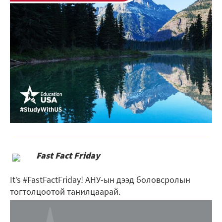
Fast Fact Friday
It’s #FastFactFriday! АНУ-ын дээд боловсролын
тогтолцоотой танилцаарай.