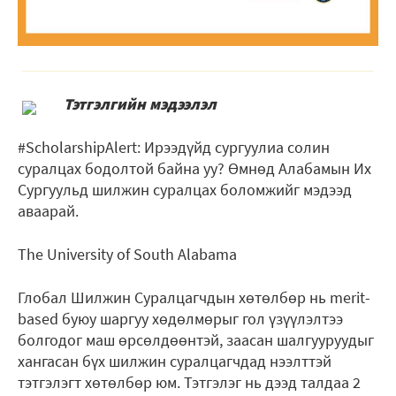
Тэтгэлгийн мэдээлэл
#ScholarshipAlert: Ирээдүйд сургуулиа солин
суралцах бодолтой байна уу? Өмнөд Алабамын Их
Сургуульд шилжин суралцах боломжийг мэдээд
аваарай.
The University of South Alabama
Глобал Шилжин Суралцагчдын хөтөлбөр нь merit-
based буюу шаргуу хөдөлмөрыг гол үзүүлэлтээ
болгодог маш өрсөлдөөнтэй, заасан шалгууруудыг
хангасан бүх шилжин суралцагчдад нээлттэй
тэтгэлэгт хөтөлбөр юм. Тэтгэлэг нь дээд талдаа 2