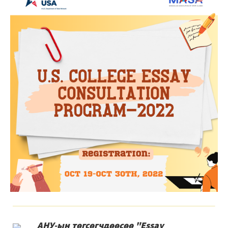
АНУ-ын төгсөгчдөөсөө "Essay