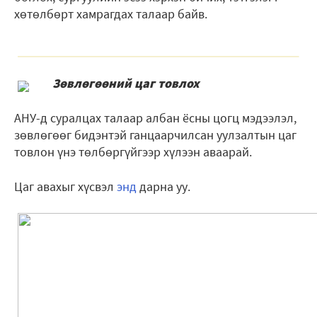
хөтөлбөрт хамрагдах талаар байв.
Зөвлөгөөний цаг товлох
АНУ-д суралцах талаар албан ёсны цогц мэдээлэл,
зөвлөгөөг бидэнтэй ганцаарчилсан уулзалтын цаг
товлон үнэ тѳлбѳргүйгээр хүлээн аваарай.
Цаг авахыг хүсвэл
энд
дарна уу.