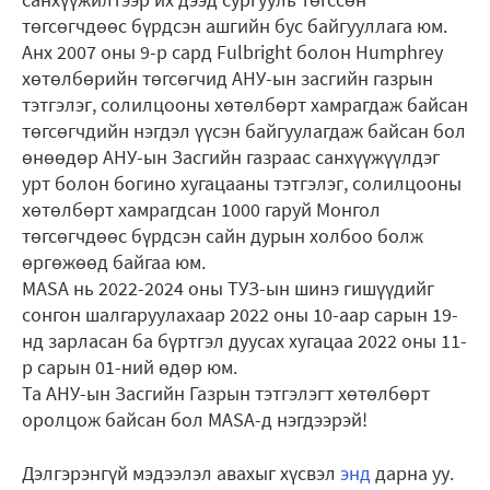
төгсөгчдөөс бүрдсэн ашгийн бус байгууллага юм.
Анх 2007 оны 9-р сард Fulbright болон Humphrey
хөтөлбөрийн төгсөгчид АНУ-ын засгийн газрын
тэтгэлэг, солилцооны хөтөлбөрт хамрагдаж байсан
төгсөгчдийн нэгдэл үүсэн байгуулагдаж байсан бол
өнөөдөр АНУ-ын Засгийн газраас санхүүжүүлдэг
урт болон богино хугацааны тэтгэлэг, солилцооны
хөтөлбөрт хамрагдсан 1000 гаруй Монгол
төгсөгчдөөс бүрдсэн сайн дурын холбоо болж
өргөжөөд байгаа юм.
MASA нь 2022-2024 оны ТУЗ-ын шинэ гишүүдийг
сонгон шалгаруулахаар 2022 оны 10-аар сарын 19-
нд зарласан ба бүртгэл дуусах хугацаа 2022 оны 11-
р сарын 01-ний өдөр юм.
Та АНУ-ын Засгийн Газрын тэтгэлэгт хөтөлбөрт
оролцож байсан бол MASA-д нэгдээрэй!
Дэлгэрэнгүй мэдээлэл авахыг хүсвэл
энд
дарна уу.