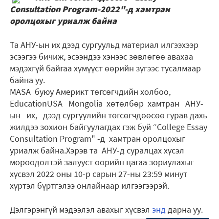
Consultation Program-2022"-д хамтран
оролцохыг уриалж байна
Та АНУ-ын их дээд сургуульд материал илгээхээр
эсээгээ бичиж, эсээндээ хэнээс зөвлөгөө авахаа
мэдэхгүй байгаа хүмүүст өөрийн зүгээс тусалмаар
байна уу.
MASA буюу Америкт төгсөгчдийн холбоо,
EducationUSA Mongolia хөтөлбөр хамтран АНУ-
ын их, дээд сургуулийн төгсөгчдөөсөө гурав дахь
жилдээ зохион байгуулагдах гэж буй “College Essay
Consultation Program" -д хамтран оролцохыг
уриалж байна.Хэрэв та АНУ-д суралцах хүсэл
мөрөөдөлтэй залууст өөрийн цагаа зориулахыг
хүсвэл 2022 оны 10-р сарын 27-ны 23:59 минут
хүртэл бүртгэлээ онлайнаар илгээгээрэй.
Дэлгэрэнгүй мэдээлэл авахыг хүсвэл
энд
дарна уу.