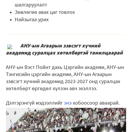
шалгаруулалт
Зөвлөгөө авах цаг товлох
Найзыгаа урих
АНУ-ын Агаарын зэвсэгт хүчний
академид суралцах хөтөлбөртэй танилцаарай
АНУ-ын Вэст Пойнт дахь Цэргийн академи, АНУ-ын
Тэнгисийн цэргийн академи, АНУ-ын Агаарын
зэвсэгт хүчний академид 2023-2027 онд суралцах
хөтөлбөрт өргөдөл хүлээн авч эхэллээ.
Дэлгэрэнгүй мэдээллийг
энэ
хобоосоор аваарай.