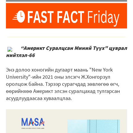
“Америкт Суралцсан Миний Түүх" цуврал
нийтлэл-66
Энэ долоо хоногийн дугаарт маань "New York
University"-ийн 2021 оны элсэгч Ж.Хонгорзул
оролцож байна. Тэрээр сурагчдад зөвлөгөө өгч,
өөрийнхөө Америкт элсэн суралцахад тулгарсан
асуудлуудаасаа хуваалцлаа.