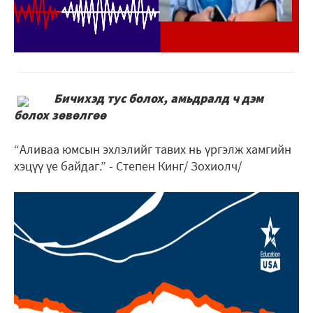
Бичихэд тус болох, амьдралд ч дэм
болох зөвөлгөө
“Аливаа юмсын эхлэлийг тавих нь үргэлж хамгийн
хэцүү үе байдаг.” - Степен Кинг/ Зохиолч/