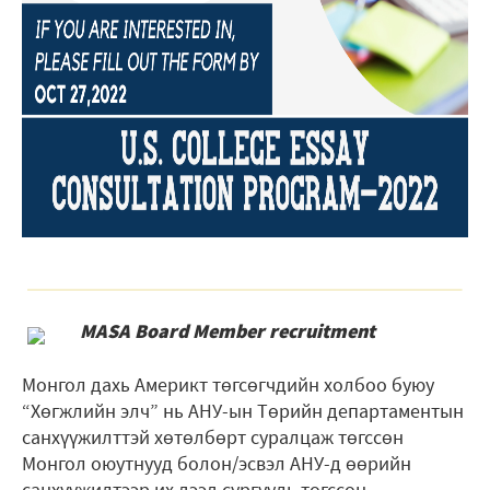
MASA Board Member recruitment
Монгол дахь Америкт төгсөгчдийн холбоо буюу
“Хөгжлийн элч” нь АНУ-ын Төрийн департаментын
санхүүжилттэй хөтөлбөрт суралцаж төгссөн
Монгол оюутнууд болон/эсвэл АНУ-д өөрийн
санхүүжилтээр их дээд сургууль төгссөн