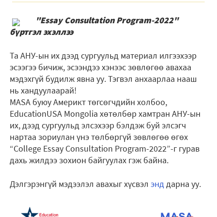
"Essay Consultation Program-2022"
бүртгэл эхэллээ
Та АНУ-ын их дээд сургуульд материал илгээхээр
эсээгээ бичиж, эсээндээ хэнээс зөвлөгөө авахаа
мэдэхгүй будилж явна уу. Тэгвэл анхаарлаа нааш
нь хандуулаарай!
MASA буюу Америкт төгсөгчдийн холбоо,
EducationUSA Mongolia хөтөлбөр хамтран АНУ-ын
их, дээд сургуульд элсэхээр бэлдэж буй элсэгч
нартаа зориулан үнэ төлбөргүй зөвлөгөө өгөх
“College Essay Consultation Program-2022”-г гурав
дахь жилдээ зохион байгуулах гэж байна.
Дэлгэрэнгүй мэдээлэл авахыг хүсвэл
энд
дарна уу.