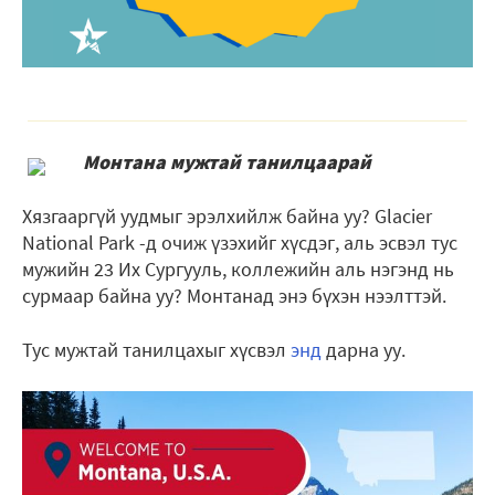
Монтана
мужтай танилцаарай
Хязгааргүй уудмыг эрэлхийлж байна уу? Glacier
National Park -д очиж үзэхийг хүсдэг, аль эсвэл тус
мужийн 23 Их Сургууль, коллежийн аль нэгэнд нь
сурмаар байна уу? Монтанад энэ бүхэн нээлттэй.
Тус мужтай танилцахыг хүсвэл
энд
дарна уу.