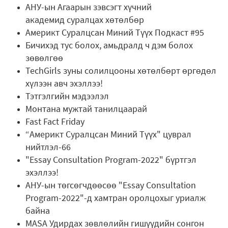
АНУ-ын Агаарын зэвсэгт хүчний
академид суралцах хөтөлбөр
Америкт Суралцсан Миний Түүх Подкаст #95
Бичихэд тус болох, амьдралд ч дэм болох
зөвөлгөө
TechGirls зуны солилцооны хөтөлбөрт өргөдөл
хүлээн авч эхэллээ!
Тэтгэлгийн мэдээлэл
Монтана мужтай танилцаарай
Fast Fact Friday
“Америкт Суралцсан Миний Түүх" цуврал
нийтлэл-66
"Essay Consultation Program-2022" бүртгэл
эхэллээ!
АНУ-ын төгсөгчдөөсөө "Essay Consultation
Program-2022"-д хамтран оролцохыг уриалж
байна
MASA Удирдах зөвлөлийн гишүүдийн сонгон