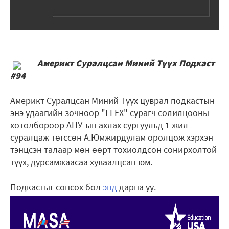
Америкт Суралцсан Миний Түүх Подкаст
#94
Америкт Суралцсан Миний Түүх цуврал подкастын
энэ удаагийн зочноор "FLEX" сурагч солилцооны
хөтөлбөрөөр АНУ-ын ахлах сургуульд 1 жил
суралцаж төгссөн А.Юмжирдулам оролцож хэрхэн
тэнцсэн талаар мөн өөрт тохиолдсон сонирхолтой
түүх, дурсамжаасаа хуваалцсан юм.
Подкастыг сонсох бол
энд
дарна уу.