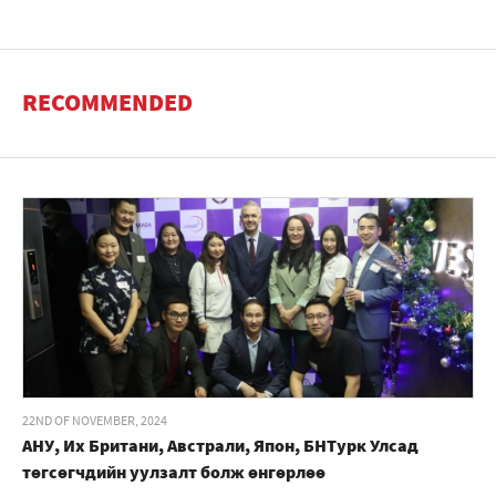
RECOMMENDED
22ND OF NOVEMBER, 2024
АНУ, Их Британи, Австрали, Япон, БНТурк Улсад
төгсөгчдийн уулзалт болж өнгөрлөө