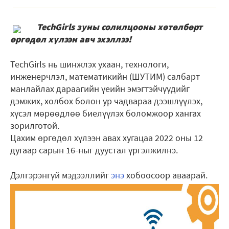
TechGirls зуны солилцооны хөтөлбөрт
өргөдөл хүлээн авч эхэллээ!
TechGirls нь шинжлэх ухаан, технологи,
инженерчлэл, математикийн (ШУТИМ) салбарт
манлайлах дараагийн үеийн эмэгтэйчүүдийг
дэмжих, холбох болон ур чадвараа дээшлүүлэх,
хүсэл мөрөөдлөө биелүүлэх боломжоор хангах
зорилготой.
Цахим өргөдөл хүлээн авах хугацаа 2022 оны 12
дугаар сарын 16-ныг дуустал үргэлжилнэ.
Дэлгэрэнгүй мэдээллийг
энэ
хобоосоор аваарай.