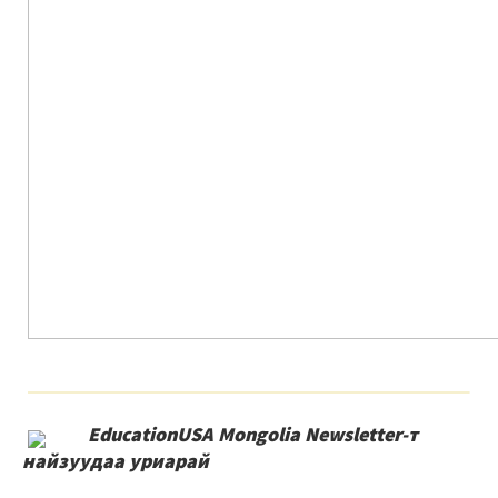
EducationUSA Mongolia Newsletter-т
найзуудаа уриарай