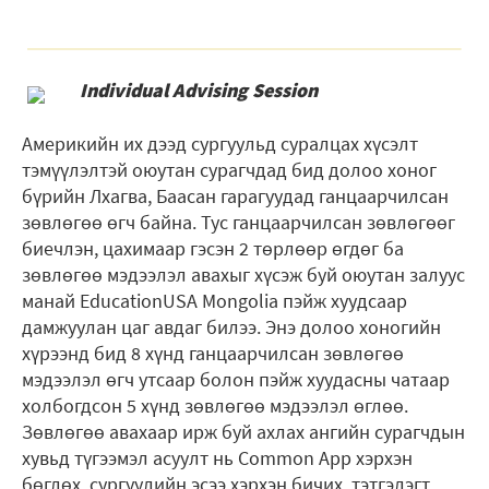
Individual Advising Session
Америкийн их дээд сургуульд суралцах хүсэлт
тэмүүлэлтэй оюутан сурагчдад бид долоо хоног
бүрийн Лхагва, Баасан гарагуудад ганцаарчилсан
зөвлөгөө өгч байна. Тус ганцаарчилсан зөвлөгөөг
биечлэн, цахимаар гэсэн 2 төрлөөр өгдөг ба
зөвлөгөө мэдээлэл авахыг хүсэж буй оюутан залуус
манай EducationUSA Mongolia пэйж хуудсаар
дамжуулан цаг авдаг билээ. Энэ долоо хоногийн
хүрээнд бид 8 хүнд ганцаарчилсан зөвлөгөө
мэдээлэл өгч утсаар болон пэйж хуудасны чатаар
холбогдсон 5 хүнд зөвлөгөө мэдээлэл өглөө.
Зөвлөгөө авахаар ирж буй ахлах ангийн сурагчдын
хувьд түгээмэл асуулт нь Common App хэрхэн
бөглөх, сургуулийн эсээ хэрхэн бичих, тэтгэлэгт