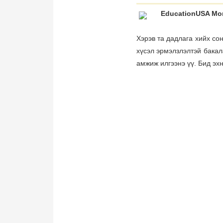
EducationUSA Mo
Хэрэв та дадлага хийх со
хүсэл эрмэлзлэлтэй бакал
амжиж илгээнэ үү. Бид эх