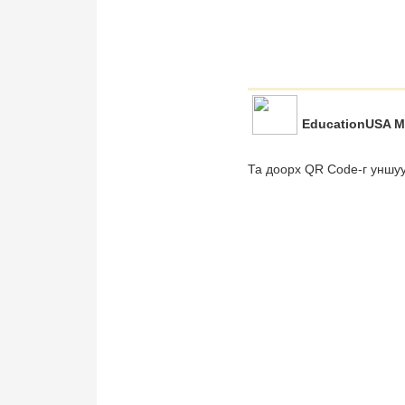
EducationUSA M
Та доорх QR Code-г уншу