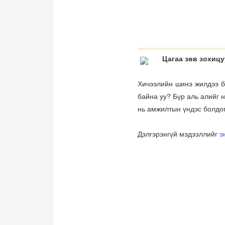
Цагаа зөв зохицу
Хичээлийн шинэ жилдээ бэ
байна уу? Бүр аль алийг н
нь амжилтын үндэс болдог
Дэлгэрэнгүй мэдээллийг
э