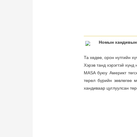
Номын хандивын 
Та хөдөө, орон нутгийн х
Хэрэв танд хэрэгтэй хүнд
MASA буюу Америкт төгсө
төрөл бүрийн зөвлөгөө м
хандиваар цуглуулсан төр