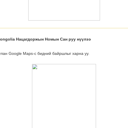
ongolia Нацагдоржын Номын Сан руу нүүлээ
улан Google Maps-с бидний байршлыг харна уу.