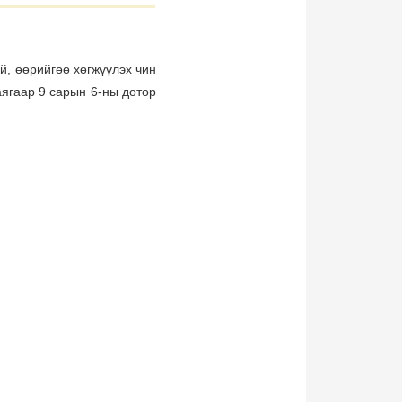
й, өөрийгөө хөгжүүлэх чин
аягаар 9 сарын 6-ны дотор