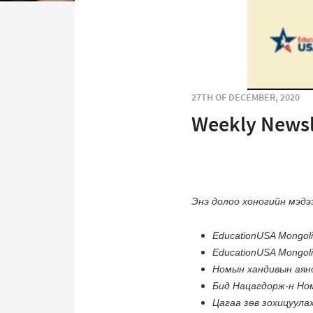
27TH OF DECEMBER, 2020
Weekly Newsl
Энэ долоо хоногийн мэдэ
EducationUSA Mongol
EducationUSA Mongol
Номын хандивын аян
Бид Нацагдорж-н Ном
Цагаа зөв зохицуулах