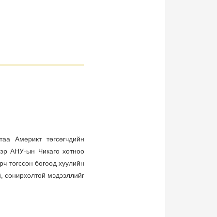
таа Америкт төгсөгчдийн
ээр АНУ-ын Чикаго хотноо
урч төгссөн бөгөөд хуулийн
й, сонирхолтой мэдээллийг