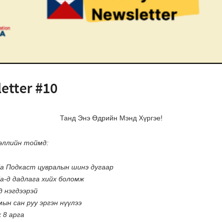
etter #10
Танд Энэ Өдрийн Мэнд Хүргэе!
эллийн тоймд:
ia Подкаст цувралын шинэ дугаар
ia-д дадлага хийх боломж
д нэгдээрэй
ын сан руу эргэн нүүлээ
 8 арга