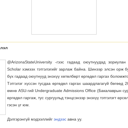
элэл
@ArizonaStateUniversity -гээс гадаад оюутнуудад зориулан
Scholar хэмээх тэтгэлэгийг зарлаж байна. Шинээр элсэн орж 
бүх гадаад оюутнууд энэхүү хөтөлбөрт өргөдөл гаргах боломжт
Тэтгэлэг хүссэн тусдаа өргөдөл гаргах шаардлагагүй бөгөөд 
өмнө ASU-гий Undergraduate Admissions Office (Бакалаврын су
өргөдөл гаргаж, тус сургуульд тэнцсэнээр энэхүү тэтгэлэгт өрс
гэсэн үг юм.
Дэлгэрэнгүй мэдээллийг
эндээс
авна уу.