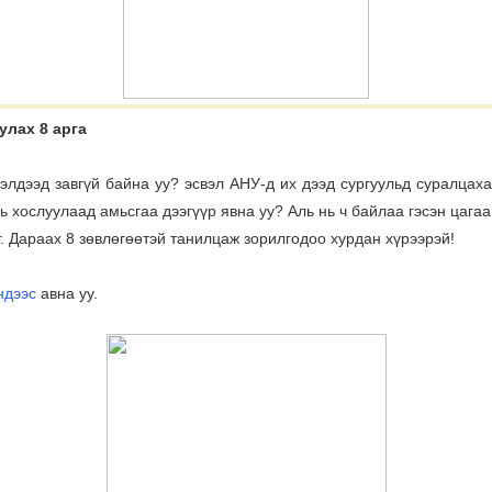
улах 8 арга
лдээд завгүй байна уу? эсвэл АНУ-д их дээд сургуульд суралцах
ь хослуулаад амьсгаа дээгүүр явна уу? Аль нь ч байлаа гэсэн цага
. Дараах 8 зөвлөгөөтэй танилцаж зорилгодоо хурдан хүрээрэй!
ндээс
авна уу.