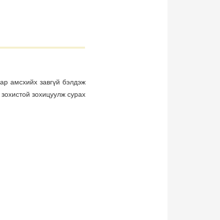
аар амсхийх завгүй бэлдэж
а зохистой зохицуулж сурах