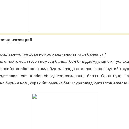
аянд нэгдээрэй
үүхэд залууст уншсан номоо хандивлахыг хүсч байна уу?
 нь өгчих юмсан гэсэн номууд байдаг бол бид дамжуулан өгч туслах
гчдийн холбооноос жил бүр алслагдсан хөдөө, орон нутгийн су
эдээллийг үнэ төлбөргүй хүргэж ажилладаг билээ. Орон нутагт
өл бүрийн ном, сурах бичгүүдийг багш сурагчдад хүлээлгэн өгдөг ю