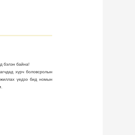
ад бэлэн байна!
рагчдад хүрч боловсролын
 ажиллах үедээ бид номын
м.