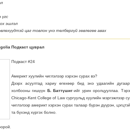
эл
 үгс
лох эшлэл
ѳвлѳхүүдтэй цаг товлон үнэ тѳлбѳргүй зѳвлѳгѳѳ авах
golia Подкаст цуврал
Подкаст #24
Америкт хуулийн чиглэлээр хэрхэн сурах вэ?
Дээрх асуултад хариу өгөхөөр бид энэ удаагийн дугаар
холбооны гишүүн
Б. Баттүшиг
-ийг урин оролцууллаа. Тэр
Chicago-Kent College of Law сургуульд хуулийн мэргэжлээр с
чиглэлээр америкт хэрхэн сурах талаар бүрэн дүүрэн, цэгцтэ
та бүхэнд хүргэх болно.
оорой.