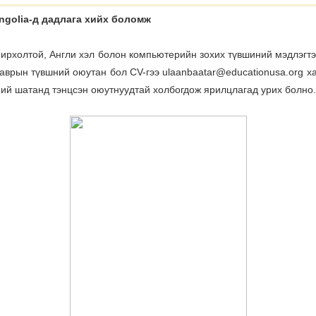
ngolia-д дадлага хийх боломж
нирхолтой, Англи хэл болон компьютерийн зохих түвшиний мэдлэгтэ
аврын түвшний оюутан бол СV-гээ ulaanbaatar@educationusa.org х
ний шатанд тэнцсэн оюутнуудтай холбогдож ярилцлагад урих болно.