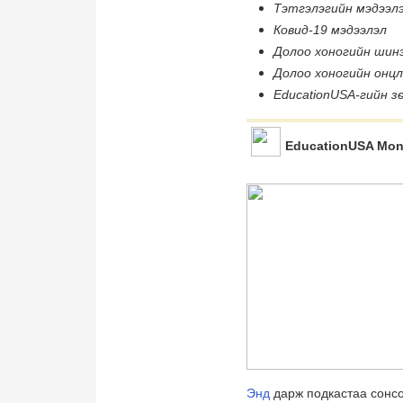
Тэтгэлэгийн мэдээл
Ковид-19 мэдээлэл
Долоо хоногийн шинэ
Долоо хоногийн онц
EducationUSA-гийн з
EducationUSA Mon
Энд
дарж подкастаа сонс