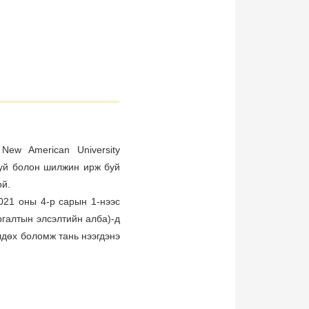
 New American University
буй болон шилжин ирж буй
ой.
2021 оны 4-р сарын 1-нээс
ргалтын элсэлтийн алба)-д
өлдөх боломж тань нээгдэнэ